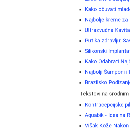
Kako očuvati mlado
Najbolje kreme za 
Ultrazvučna Kavita
Put ka zdravlju: Sav
Silikonski Implanta
Kako Odabrati Najb
Najbolji Šamponi i
Brazilsko Podizanj
Tekstovi na srodnim
Kontracepcijske pi
Aquabik - Idealna R
Višak Kože Nakon 