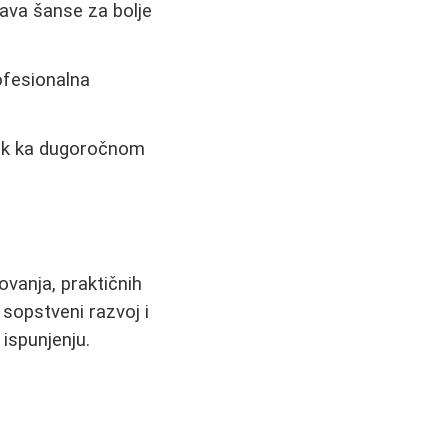
ava šanse za bolje
ofesionalna
ak ka dugoročnom
ovanja, praktičnih
 sopstveni razvoj i
 ispunjenju.