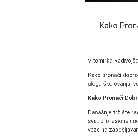
Kako Prona
Vitomirka Radivojš
Kako pronaći dobro
ulogu školovanja, ve
Kako Pronaći Dobro
Današnje tržište ra
svet profesionalnog 
veze na zapošljavan