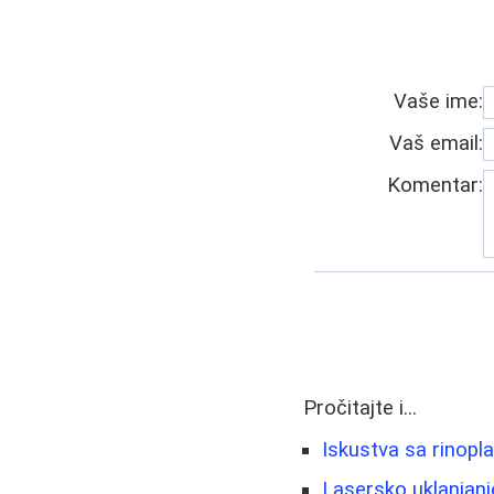
Vaše ime:
Vaš email:
Komentar:
Pročitajte i...
Iskustva sa rinopl
Lasersko uklanjanje