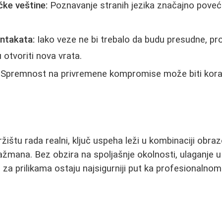
čke veštine:
Poznavanje stranih jezika značajno poveć
ntakata:
Iako veze ne bi trebalo da budu presudne, pr
otvoriti nova vrata.
Spremnost na privremene kompromise može biti kor
ržištu rada realni, ključ uspeha leži u kombinaciji obraz
gažmana. Bez obzira na spoljašnje okolnosti, ulaganje u
 za prilikama ostaju najsigurniji put ka profesionalnom