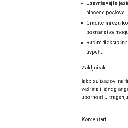
Usavršavajte jezi
plaćene poslove.
Gradite mrežu ko
poznanstva mogu 
Budite fleksibilni:
uspehu.
Zaključak
Iako su izazovi na t
veština i ličnog an
upornost u traganju
Komentari