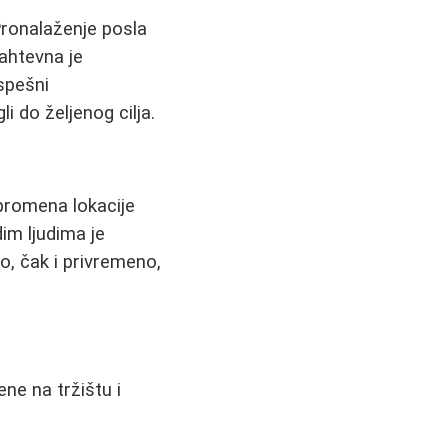
Pronalaženje posla
Zahtevna je
spešni
li do željenog cilja.
promena lokacije
dim ljudima je
, čak i privremeno,
ene na tržištu i