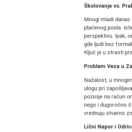
Školovanje vs. Pra
Mnogi mladi danas 
plaćenog posla. Ist
perspektivu. Ipak, o
gde ljudi bez forma
Ključ je u strasti 
Problem Veza u Za
Nažalost, u mnogim
ulogu pri zapošljava
pozicije na račun o
nego i dugoročno št
vrednuju stvarno zna
Lični Napor i Odric