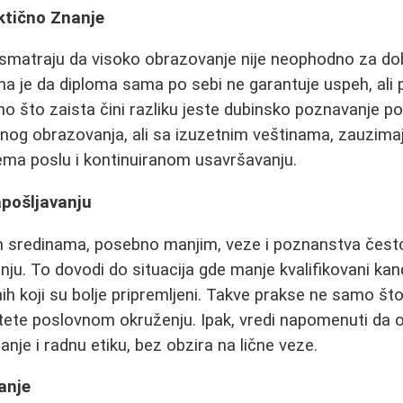
ktično Znanje
smatraju da visoko obrazovanje nije neophodno za dob
ina je da diploma sama po sebi ne garantuje uspeh, ali 
no što zaista čini razliku jeste dubinsko poznavanje po
lnog obrazovanja, ali sa izuzetnim veštinama, zauzimaj
prema poslu i kontinuiranom usavršavanju.
pošljavanju
 sredinama, posebno manjim, veze i poznanstva često
nju. To dovodi do situacija gde manje kvalifikovani kand
nih koji su bolje pripremljeni. Takve prakse ne samo š
ete poslovnom okruženju. Ipak, vredi napomenuti da oz
nje i radnu etiku, bez obzira na lične veze.
anje