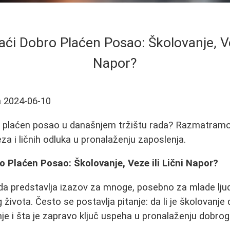
ći Dobro Plaćen Posao: Školovanje, Vez
Napor?
a
2024-06-10
 plaćen posao u današnjem tržištu rada? Razmatramo
za i ličnih odluka u pronalaženju zaposlenja.
 Plaćen Posao: Školovanje, Veze ili Lični Napor?
da predstavlja izazov za mnoge, posebno za mlade ljude
života. Često se postavlja pitanje: da li je školovanje 
je i šta je zapravo ključ uspeha u pronalaženju dobrog