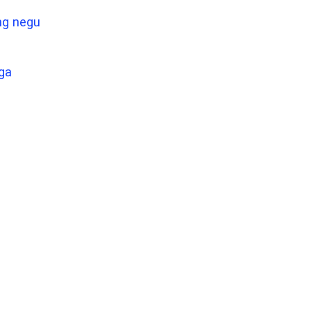
ng negu
ga