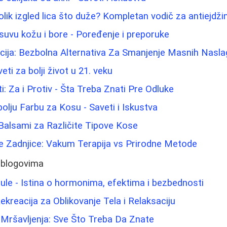
lik izgled lica što duže? Kompletan vodič za antiejdži
suvu kožu i bore - Poređenje i preporuke
cija: Bezbolna Alternativa Za Smanjenje Masnih Nasla
eti za bolji život u 21. veku
ti: Za i Protiv - Šta Treba Znati Pre Odluke
olju Farbu za Kosu - Saveti i Iskustva
 Balsami za Različite Tipove Kose
e Zadnjice: Vakum Terapija vs Prirodne Metode
 blogovima
lule - Istina o hormonima, efektima i bezbednosti
ekreacija za Oblikovanje Tela i Relaksaciju
Mršavljenja: Sve Što Treba Da Znate