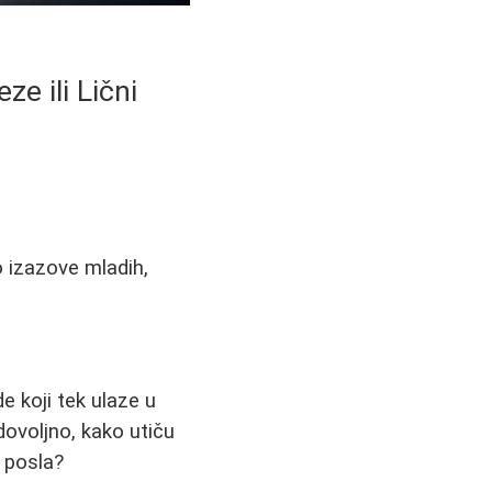
e ili Lični
 izazove mladih,
 koji tek ulaze u
dovoljno, kako utiču
 posla?