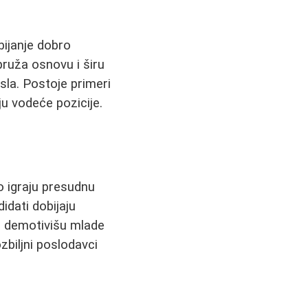
ijanje dobro
pruža osnovu i širu
sla. Postoje primeri
u vodeće pozicije.
 igraju presudnu
idati dobijaju
to demotivišu mlade
biljni poslodavci