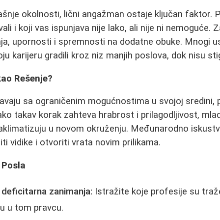
ašnje okolnosti, lični angažman ostaje ključan faktor. 
ali i koji vas ispunjava nije lako, ali nije ni nemoguće. 
nja, upornosti i spremnosti na dodatne obuke. Mnogi u
u karijeru gradili kroz niz manjih poslova, dok nisu stig
kao Rešenje?
čavaju sa ograničenim mogućnostima u svojoj sredini, 
ako takav korak zahteva hrabrost i prilagodljivost, mla
 aklimatizuju u novom okruženju. Međunarodno iskustvo
i vidike i otvoriti vrata novim prilikama.
 Posla
 deficitarna zanimanja:
Istražite koje profesije su traž
ju u tom pravcu.