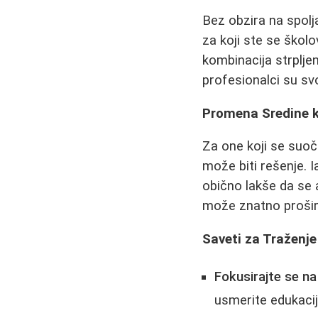
Bez obzira na spolj
za koji ste se školov
kombinacija strplje
profesionalci su svoj
Promena Sredine 
Za one koji se suo
može biti rešenje. I
obično lakše da se
može znatno proširit
Saveti za Traženje
Fokusirajte se na
usmerite edukaci