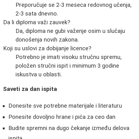
Preporučuje se 2-3 meseca redovnog učenja,
2-3 sata dnevno.
Da li diploma važi zauvek?
Da, diploma ne gubi važenje osim u slučaju
donošenja novih zakona.
Koji su uslovi za dobijanje licence?
Potrebno je imati visoku stručnu spremu,
položen stručni ispit i minimum 3 godine
iskustva u oblasti.
Saveti za dan ispita
Donesite sve potrebne materijale i literaturu
Ponesite dovoljno hrane i pića za ceo dan
Budite spremni na dugo čekanje između delova
ispita