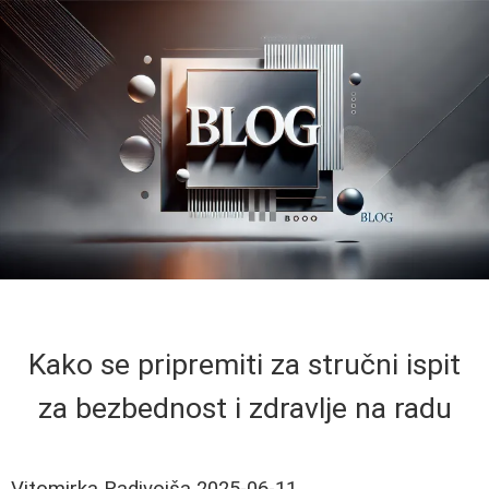
Kako se pripremiti za stručni ispit
za bezbednost i zdravlje na radu
Vitomirka Radivojša
2025-06-11