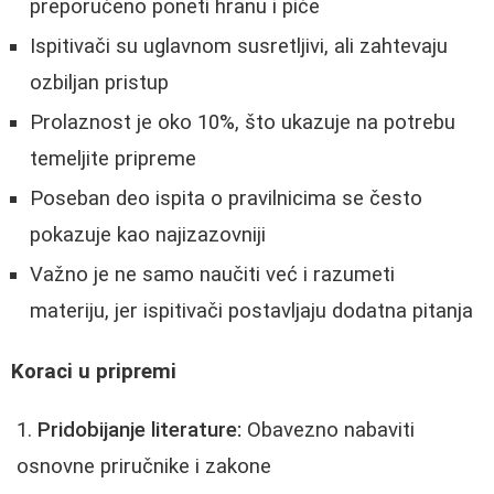
preporučeno poneti hranu i piće
Ispitivači su uglavnom susretljivi, ali zahtevaju
ozbiljan pristup
Prolaznost je oko 10%, što ukazuje na potrebu
temeljite pripreme
Poseban deo ispita o pravilnicima se često
pokazuje kao najizazovniji
Važno je ne samo naučiti već i razumeti
materiju, jer ispitivači postavljaju dodatna pitanja
Koraci u pripremi
Pridobijanje literature:
Obavezno nabaviti
osnovne priručnike i zakone