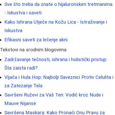
Sve što treba da znate o hijaluronskim tretmanima
- Iskustva i saveti
Kako Ishrana Utječe na Kožu Lica - Istraživanje i
Iskustva
Efikasni saveti za lečenje akni
Tekstovi na srodnim blogovima
Zadržavanje tečnosti, ishrana i holistički pristup:
Šta zaista radi?
Vijača i Hula Hop: Najbolji Saveznici Protiv Celulita i
za Zatezanje Tela
Savršeni Ruževi za Vaš Ten: Vodič kroz Nude i
Mauve Nijanse
Savršena Maskara: Kako Pronaći Onu Pravu za