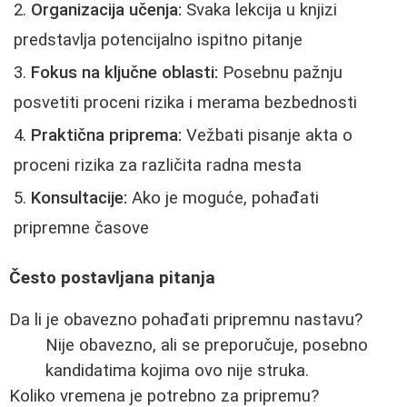
Organizacija učenja:
Svaka lekcija u knjizi
predstavlja potencijalno ispitno pitanje
Fokus na ključne oblasti:
Posebnu pažnju
posvetiti proceni rizika i merama bezbednosti
Praktična priprema:
Vežbati pisanje akta o
proceni rizika za različita radna mesta
Konsultacije:
Ako je moguće, pohađati
pripremne časove
Često postavljana pitanja
Da li je obavezno pohađati pripremnu nastavu?
Nije obavezno, ali se preporučuje, posebno
kandidatima kojima ovo nije struka.
Koliko vremena je potrebno za pripremu?