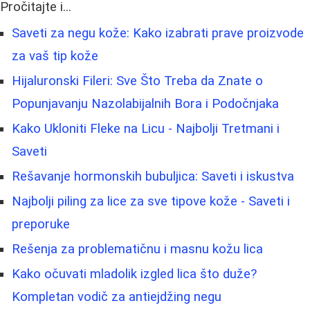
Pročitajte i...
Saveti za negu kože: Kako izabrati prave proizvode
za vaš tip kože
Hijaluronski Fileri: Sve Što Treba da Znate o
Popunjavanju Nazolabijalnih Bora i Podočnjaka
Kako Ukloniti Fleke na Licu - Najbolji Tretmani i
Saveti
Rešavanje hormonskih bubuljica: Saveti i iskustva
Najbolji piling za lice za sve tipove kože - Saveti i
preporuke
Rešenja za problematičnu i masnu kožu lica
Kako očuvati mladolik izgled lica što duže?
Kompletan vodič za antiejdžing negu