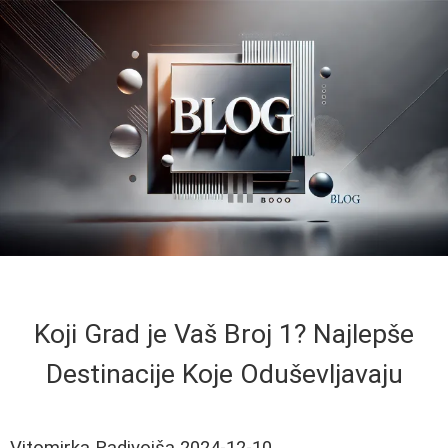
Koji Grad je Vaš Broj 1? Najlepše
Destinacije Koje Oduševljavaju
Vitomirka Radivojša
2024-12-10