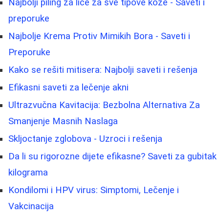
Najbolji piling za lice za sve tipove kože - Saveti i
preporuke
Najbolje Krema Protiv Mimikih Bora - Saveti i
Preporuke
Kako se rešiti mitisera: Najbolji saveti i rešenja
Efikasni saveti za lečenje akni
Ultrazvučna Kavitacija: Bezbolna Alternativa Za
Smanjenje Masnih Naslaga
Skljoctanje zglobova - Uzroci i rešenja
Da li su rigorozne dijete efikasne? Saveti za gubitak
kilograma
Kondilomi i HPV virus: Simptomi, Lečenje i
Vakcinacija