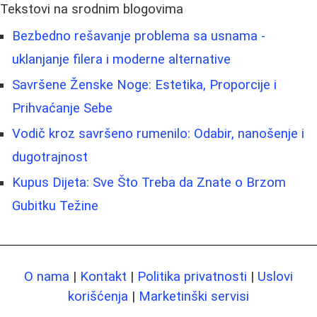
Tekstovi na srodnim blogovima
Bezbedno rešavanje problema sa usnama -
uklanjanje filera i moderne alternative
Savršene Ženske Noge: Estetika, Proporcije i
Prihvaćanje Sebe
Vodič kroz savršeno rumenilo: Odabir, nanošenje i
dugotrajnost
Kupus Dijeta: Sve Što Treba da Znate o Brzom
Gubitku Težine
O nama
|
Kontakt
|
Politika privatnosti
|
Uslovi
korišćenja
|
Marketinški servisi