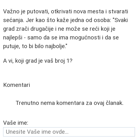
Važno je putovati, otkrivati nova mesta i stvarati
sećanja. Jer kao što kaže jedna od osoba: "Svaki
grad zrači drugačije i ne može se reći koji je
najlepši - samo da se ima mogućnosti i da se
putuje, to bi bilo najbolje."
A vi, koji grad je vaš broj 1?
Komentari
Trenutno nema komentara za ovaj članak.
Vaše ime: