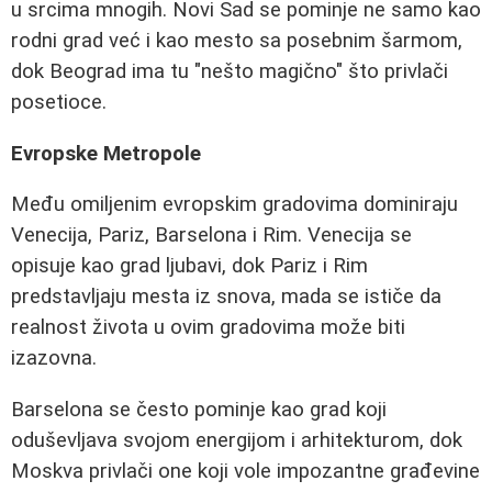
u srcima mnogih. Novi Sad se pominje ne samo kao
rodni grad već i kao mesto sa posebnim šarmom,
dok Beograd ima tu "nešto magično" što privlači
posetioce.
Evropske Metropole
Među omiljenim evropskim gradovima dominiraju
Venecija, Pariz, Barselona i Rim. Venecija se
opisuje kao grad ljubavi, dok Pariz i Rim
predstavljaju mesta iz snova, mada se ističe da
realnost života u ovim gradovima može biti
izazovna.
Barselona se često pominje kao grad koji
oduševljava svojom energijom i arhitekturom, dok
Moskva privlači one koji vole impozantne građevine