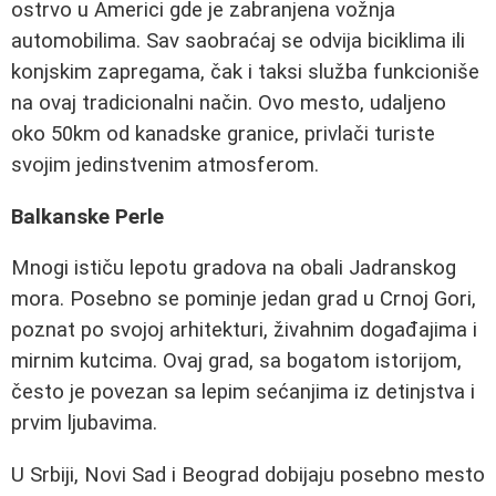
ostrvo u Americi gde je zabranjena vožnja
automobilima. Sav saobraćaj se odvija biciklima ili
konjskim zapregama, čak i taksi služba funkcioniše
na ovaj tradicionalni način. Ovo mesto, udaljeno
oko 50km od kanadske granice, privlači turiste
svojim jedinstvenim atmosferom.
Balkanske Perle
Mnogi ističu lepotu gradova na obali Jadranskog
mora. Posebno se pominje jedan grad u Crnoj Gori,
poznat po svojoj arhitekturi, živahnim događajima i
mirnim kutcima. Ovaj grad, sa bogatom istorijom,
često je povezan sa lepim sećanjima iz detinjstva i
prvim ljubavima.
U Srbiji, Novi Sad i Beograd dobijaju posebno mesto