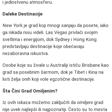
i jedinstvenu atmosferu.
Daleke Destinacije
New York je grad koji mnogi sanjaju da posete, iako
ga nikada nisu videli. Las Vegas privlači svojim
svetlima i energijom, dok Sydney i Hong Kong
predstavljaju destinacije koje obećavaju
nezaboravna iskustva.
Osobe koje su živale u Australiji ističu Brisbane kao
grad sa posebnim šarmom, dok je Tibet i Kina na
listi želja onih koji vole egzotične destinacije.
Šta Čini Grad Omiljenim?
Iz ovih iskaza možemo zaključiti da omiljeni grad
nije uvek najlepši ili najpoznatiji. Često su to mesta