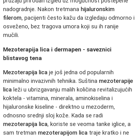
pružaju prirodan izgled uz mogućnost postepene
nadogradnje. Nakon tretmana
hijaluronskim
filerom
, pacijenti često kažu da izgledaju odmorno i
osveženo, bez tragova umora koji su ih ranije
mučili.
Mezoterapija lica i dermapen - saveznici
blistavog tena
Mezoterapija lica
je još jedna od popularnih
minimalno invazivnih tehnika. Suština
mezoterapije
lica
leži u ubrizgavanju malih količina revitalizujućih
koktela - vitamina, minerala, aminokiselina i
hijaluronske kiseline - direktno u mezoderm,
odnosno srednji sloj kože. Kada se radi
mezoterapija lica
, koriste se veoma tanke iglice, a
sam tretman
mezoterapijom lica
traje kratko i ne