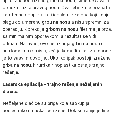
aplicira ispod i iznad
grbe na nosu
, čime se stvara
optička iluzija pravog nosa. Ova tehnika je poznata
kao tečna rinoplastika i idealna je za one koji imaju
blagu do umerenu
grbu na nosu
a nisu spremni za
operaciju. Korekcija
grbom na nosu
filerima je brza,
sa minimalnim oporavkom, a rezultat se vidi
odmah. Naravno, ovo ne uklanja
grbu na nosu
u
anatomskom smislu, već je kamuflira, ali za mnoge
je to sasvim dovoljno. Ukoliko ipak postoji izražena
grba na nosu
, hirurška rinoplastika ostaje trajno
rešenje.
Laserska epilacija - trajno rešenje neželjenih
dlačica
Neželjene dlačice su briga koja zaokuplja
podjednako i muškarce i žene. Dok su ranije jedine