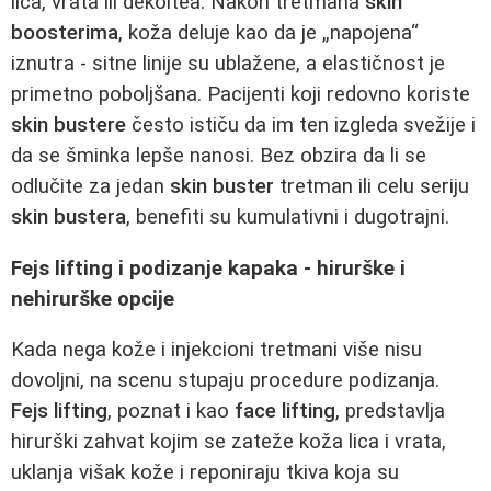
lica, vrata ili dekoltea. Nakon tretmana
skin
boosterima
, koža deluje kao da je „napojena“
iznutra - sitne linije su ublažene, a elastičnost je
primetno poboljšana. Pacijenti koji redovno koriste
skin bustere
često ističu da im ten izgleda svežije i
da se šminka lepše nanosi. Bez obzira da li se
odlučite za jedan
skin buster
tretman ili celu seriju
skin bustera
, benefiti su kumulativni i dugotrajni.
Fejs lifting i podizanje kapaka - hirurške i
nehirurške opcije
Kada nega kože i injekcioni tretmani više nisu
dovoljni, na scenu stupaju procedure podizanja.
Fejs lifting
, poznat i kao
face lifting
, predstavlja
hirurški zahvat kojim se zateže koža lica i vrata,
uklanja višak kože i reponiraju tkiva koja su