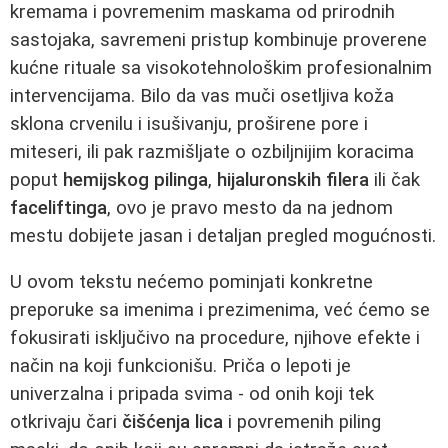
kremama i povremenim maskama od prirodnih
sastojaka, savremeni pristup kombinuje proverene
kućne rituale sa visokotehnološkim profesionalnim
intervencijama. Bilo da vas muči osetljiva koža
sklona crvenilu i isušivanju, proširene pore i
miteseri, ili pak razmišljate o ozbiljnijim koracima
poput
hemijskog pilinga
,
hijaluronskih filera
ili čak
faceliftinga
, ovo je pravo mesto da na jednom
mestu dobijete jasan i detaljan pregled mogućnosti.
U ovom tekstu nećemo pominjati konkretne
preporuke sa imenima i prezimenima, već ćemo se
fokusirati isključivo na procedure, njihove efekte i
način na koji funkcionišu. Priča o lepoti je
univerzalna i pripada svima - od onih koji tek
otkrivaju čari
čišćenja lica
i povremenih piling