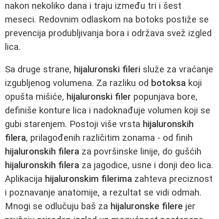
nakon nekoliko dana i traju između tri i šest
meseci. Redovnim odlaskom na botoks postiže se
prevencija produbljivanja bora i održava svež izgled
lica.
Sa druge strane,
hijaluronski fileri
služe za vraćanje
izgubljenog volumena. Za razliku od
botoksa
koji
opušta mišiće,
hijaluronski filer
popunjava bore,
definiše konture lica i nadoknađuje volumen koji se
gubi starenjem. Postoji više vrsta
hijaluronskih
filera
, prilagođenih različitim zonama - od finih
hijaluronskih filera
za površinske linije, do gušćih
hijaluronskih filera
za jagodice, usne i donji deo lica.
Aplikacija
hijaluronskim filerima
zahteva preciznost
i poznavanje anatomije, a rezultat se vidi odmah.
Mnogi se odlučuju baš za
hijaluronske filere
jer