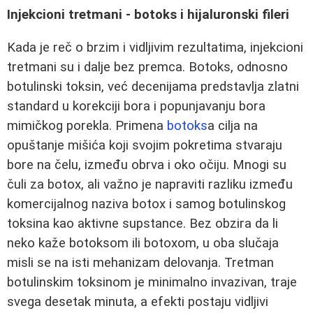
Injekcioni tretmani - botoks i hijaluronski fileri
Kada je reč o brzim i vidljivim rezultatima, injekcioni
tretmani su i dalje bez premca. Botoks, odnosno
botulinski toksin, već decenijama predstavlja zlatni
standard u korekciji bora i popunjavanju bora
mimičkog porekla. Primena
botoks
a cilja na
opuštanje mišića koji svojim pokretima stvaraju
bore na čelu, između obrva i oko očiju. Mnogi su
čuli za botox, ali važno je napraviti razliku između
komercijalnog naziva botox i samog botulinskog
toksina kao aktivne supstance. Bez obzira da li
neko kaže botoksom ili botoxom, u oba slučaja
misli se na isti mehanizam delovanja. Tretman
botulinskim toksinom je minimalno invazivan, traje
svega desetak minuta, a efekti postaju vidljivi