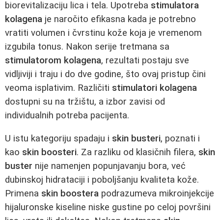
biorevitalizaciju lica i tela. Upotreba
stimulatora
kolagena
je naročito efikasna kada je potrebno
vratiti volumen i čvrstinu kože koja je vremenom
izgubila tonus. Nakon serije tretmana sa
stimulatorom kolagena
, rezultati postaju sve
vidljiviji i traju i do dve godine, što ovaj pristup čini
veoma isplativim. Različiti
stimulatori kolagena
dostupni su na tržištu, a izbor zavisi od
individualnih potreba pacijenta.
U istu kategoriju spadaju i
skin busteri
, poznati i
kao
skin boosteri
. Za razliku od klasičnih filera,
skin
buster
nije namenjen popunjavanju bora, već
dubinskoj hidrataciji i poboljšanju kvaliteta kože.
Primena
skin boostera
podrazumeva mikroinjekcije
hijaluronske kiseline niske gustine po celoj površini