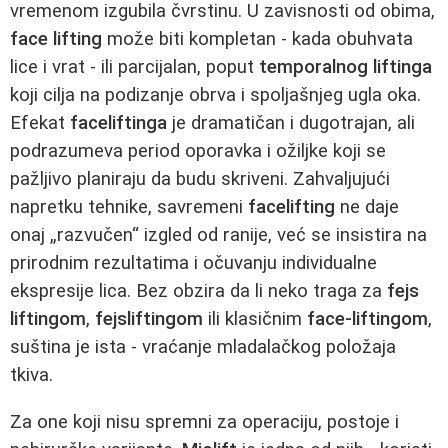
vremenom izgubila čvrstinu. U zavisnosti od obima,
face lifting
može biti kompletan - kada obuhvata
lice i vrat - ili parcijalan, poput
temporalnog liftinga
koji cilja na podizanje obrva i spoljašnjeg ugla oka.
Efekat
faceliftinga
je dramatičan i dugotrajan, ali
podrazumeva period oporavka i ožiljke koji se
pažljivo planiraju da budu skriveni. Zahvaljujući
napretku tehnike, savremeni
facelifting
ne daje
onaj „razvučen“ izgled od ranije, već se insistira na
prirodnim rezultatima i očuvanju individualne
ekspresije lica. Bez obzira da li neko traga za
fejs
liftingom
,
fejsliftingom
ili klasičnim
face-liftingom
,
suština je ista - vraćanje mladalačkog položaja
tkiva.
Za one koji nisu spremni za operaciju, postoje i