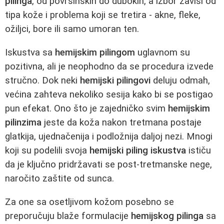
pilinga
, od površinskih do dubokih, a izbor zavisi od
tipa kože i problema koji se tretira - akne, fleke,
ožiljci, bore ili samo umoran ten.
Iskustva sa
hemijskim pilingom
uglavnom su
pozitivna, ali je neophodno da se procedura izvede
stručno. Dok neki
hemijski pilingovi
deluju odmah,
većina zahteva nekoliko sesija kako bi se postigao
pun efekat. Ono što je zajedničko svim
hemijskim
pilinzima
jeste da koža nakon tretmana postaje
glatkija, ujednačenija i podložnija daljoj nezi. Mnogi
koji su podelili svoja
hemijski piling iskustva
ističu
da je ključno pridržavati se post-tretmanske nege,
naročito zaštite od sunca.
Za one sa osetljivom kožom posebno se
preporučuju blaže formulacije
hemijskog pilinga
sa