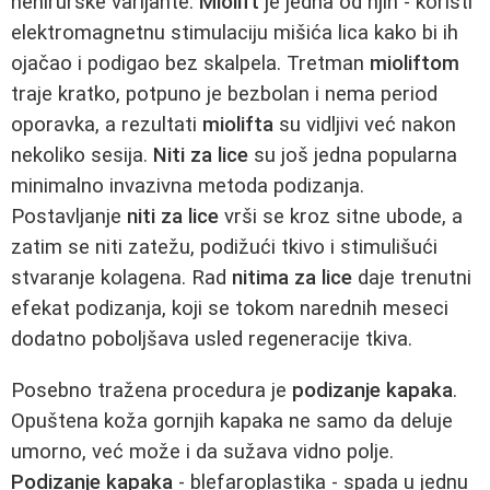
nehirurške varijante.
Miolift
je jedna od njih - koristi
elektromagnetnu stimulaciju mišića lica kako bi ih
ojačao i podigao bez skalpela. Tretman
mioliftom
traje kratko, potpuno je bezbolan i nema period
oporavka, a rezultati
miolifta
su vidljivi već nakon
nekoliko sesija.
Niti za lice
su još jedna popularna
minimalno invazivna metoda podizanja.
Postavljanje
niti za lice
vrši se kroz sitne ubode, a
zatim se niti zatežu, podižući tkivo i stimulišući
stvaranje kolagena. Rad
nitima za lice
daje trenutni
efekat podizanja, koji se tokom narednih meseci
dodatno poboljšava usled regeneracije tkiva.
Posebno tražena procedura je
podizanje kapaka
.
Opuštena koža gornjih kapaka ne samo da deluje
umorno, već može i da sužava vidno polje.
Podizanje kapaka
- blefaroplastika - spada u jednu