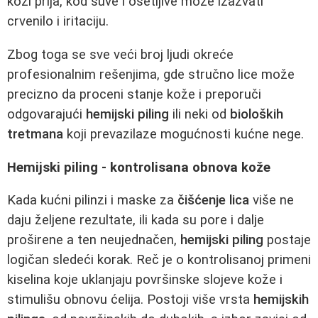
koži prija, kod suve i osetljive može izazvati
crvenilo i iritaciju.
Zbog toga se sve veći broj ljudi okreće
profesionalnim rešenjima, gde stručno lice može
precizno da proceni stanje kože i preporuči
odgovarajući
hemijski piling
ili neki od
bioloških
tretmana
koji prevazilaze mogućnosti kućne nege.
Hemijski piling - kontrolisana obnova kože
Kada kućni pilinzi i maske za
čišćenje lica
više ne
daju željene rezultate, ili kada su pore i dalje
proširene a ten neujednačen,
hemijski piling
postaje
logičan sledeći korak. Reč je o kontrolisanoj primeni
kiselina koje uklanjaju površinske slojeve kože i
stimulišu obnovu ćelija. Postoji više vrsta
hemijskih