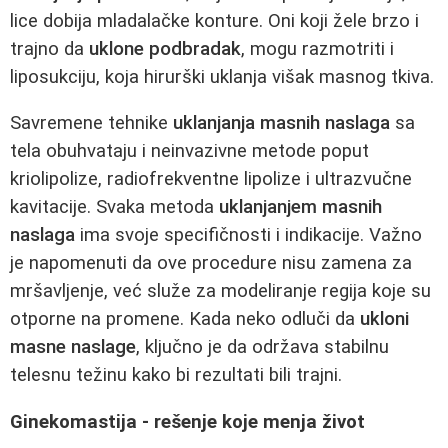
lice dobija mladalačke konture. Oni koji žele brzo i
trajno da
uklone podbradak
, mogu razmotriti i
liposukciju, koja hirurški uklanja višak masnog tkiva.
Savremene tehnike
uklanjanja masnih naslaga
sa
tela obuhvataju i neinvazivne metode poput
kriolipolize, radiofrekventne lipolize i ultrazvučne
kavitacije. Svaka metoda
uklanjanjem masnih
naslaga
ima svoje specifičnosti i indikacije. Važno
je napomenuti da ove procedure nisu zamena za
mršavljenje, već služe za modeliranje regija koje su
otporne na promene. Kada neko odluči da
ukloni
masne naslage
, ključno je da održava stabilnu
telesnu težinu kako bi rezultati bili trajni.
Ginekomastija - rešenje koje menja život