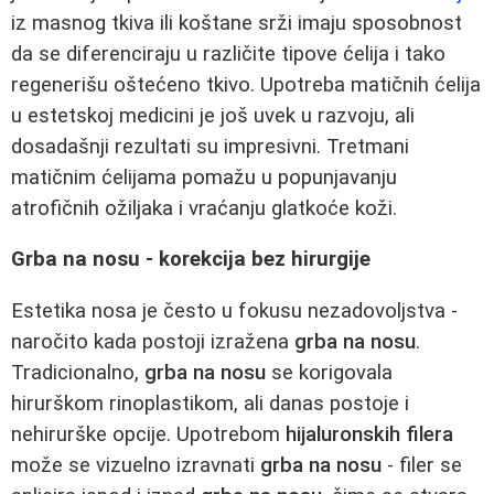
iz masnog tkiva ili koštane srži imaju sposobnost
da se diferenciraju u različite tipove ćelija i tako
regenerišu oštećeno tkivo. Upotreba matičnih ćelija
u estetskoj medicini je još uvek u razvoju, ali
dosadašnji rezultati su impresivni. Tretmani
matičnim ćelijama pomažu u popunjavanju
atrofičnih ožiljaka i vraćanju glatkoće koži.
Grba na nosu - korekcija bez hirurgije
Estetika nosa je često u fokusu nezadovoljstva -
naročito kada postoji izražena
grba na nosu
.
Tradicionalno,
grba na nosu
se korigovala
hirurškom rinoplastikom, ali danas postoje i
nehirurške opcije. Upotrebom
hijaluronskih filera
može se vizuelno izravnati
grba na nosu
- filer se