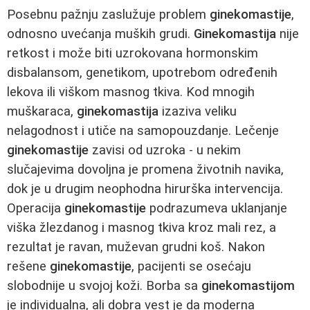
Posebnu pažnju zaslužuje problem
ginekomastije
,
odnosno uvećanja muških grudi.
Ginekomastija
nije
retkost i može biti uzrokovana hormonskim
disbalansom, genetikom, upotrebom određenih
lekova ili viškom masnog tkiva. Kod mnogih
muškaraca,
ginekomastija
izaziva veliku
nelagodnost i utiče na samopouzdanje. Lečenje
ginekomastije
zavisi od uzroka - u nekim
slučajevima dovoljna je promena životnih navika,
dok je u drugim neophodna hirurška intervencija.
Operacija
ginekomastije
podrazumeva uklanjanje
viška žlezdanog i masnog tkiva kroz mali rez, a
rezultat je ravan, muževan grudni koš. Nakon
rešene
ginekomastije
, pacijenti se osećaju
slobodnije u svojoj koži. Borba sa
ginekomastijom
je individualna, ali dobra vest je da moderna