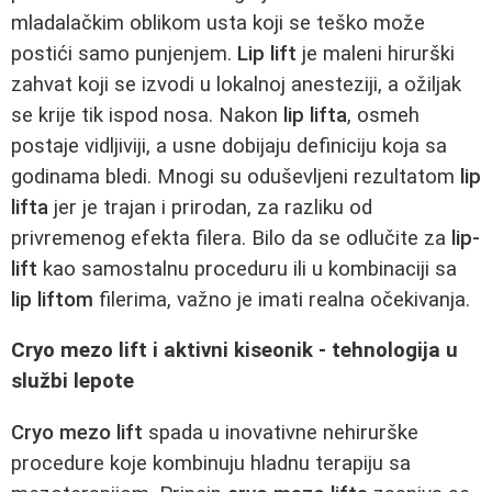
mladalačkim oblikom usta koji se teško može
postići samo punjenjem.
Lip lift
je maleni hirurški
zahvat koji se izvodi u lokalnoj anesteziji, a ožiljak
se krije tik ispod nosa. Nakon
lip lifta
, osmeh
postaje vidljiviji, a usne dobijaju definiciju koja sa
godinama bledi. Mnogi su oduševljeni rezultatom
lip
lifta
jer je trajan i prirodan, za razliku od
privremenog efekta filera. Bilo da se odlučite za
lip-
lift
kao samostalnu proceduru ili u kombinaciji sa
lip liftom
filerima, važno je imati realna očekivanja.
Cryo mezo lift i aktivni kiseonik - tehnologija u
službi lepote
Cryo mezo lift
spada u inovativne nehirurške
procedure koje kombinuju hladnu terapiju sa