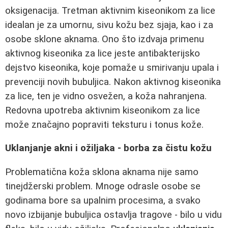
oksigenacija. Tretman aktivnim kiseonikom za lice
idealan je za umornu, sivu kožu bez sjaja, kao i za
osobe sklone aknama. Ono što izdvaja primenu
aktivnog kiseonika za lice jeste antibakterijsko
dejstvo kiseonika, koje pomaže u smirivanju upala i
prevenciji novih bubuljica. Nakon aktivnog kiseonika
za lice, ten je vidno osvežen, a koža nahranjena.
Redovna upotreba aktivnim kiseonikom za lice
može značajno popraviti teksturu i tonus kože.
Uklanjanje akni i ožiljaka - borba za čistu kožu
Problematična koža sklona aknama nije samo
tinejdžerski problem. Mnoge odrasle osobe se
godinama bore sa upalnim procesima, a svako
novo izbijanje bubuljica ostavlja tragove - bilo u vidu