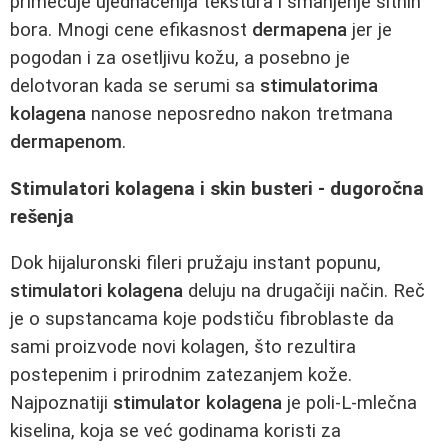
primećuje ujednačenija tekstura i smanjenje sitnih
bora. Mnogi cene efikasnost
dermapena
jer je
pogodan i za osetljivu kožu, a posebno je
delotvoran kada se serumi sa
stimulatorima
kolagena
nanose neposredno nakon tretmana
dermapenom
.
Stimulatori kolagena i skin busteri - dugoročna
rešenja
Dok hijaluronski fileri pružaju instant popunu,
stimulatori kolagena
deluju na drugačiji način. Reč
je o supstancama koje podstiču fibroblaste da
sami proizvode novi kolagen, što rezultira
postepenim i prirodnim zatezanjem kože.
Najpoznatiji
stimulator kolagena
je poli-L-mlečna
kiselina, koja se već godinama koristi za