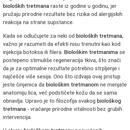
bioloških tretmana
raste iz godine u godinu, jer
pružaju prirodne rezultate bez rizika od alergijskih
reakcija na strane supstance.
Kada se odlučujete za neki od
bioloških tretmana
,
važno je razumeti da efekti nisu trenutni kao kod
injekcija botoksa ili filera.
Biološkim tretmanima
se
postepeno stimuliše regeneracija tkiva, što znači
da je za optimalne rezultate potrebno strpljenje i
najčešće više sesija. Ono što izdvaja ovaj pristup
jeste činjenica da
biološkim tretmanom
ne menjate
anatomiju lica, već podstičete kožu da se sama
obnavlja. Upravo je to filozofija svakog
biološkog
tretmana
- vraćanje prirodne vitalnosti bez grubih
intervencija.