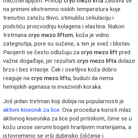
mezoterapijom. Princip
cryo mezo lifta
zasniva se
na primeni ekstremno niskih temperatura koje
trenutno zatežu tkivo, stimulišu cirkulaciju i
podstiču proizvodnju kolagena i elastina. Nakon
tretmana
cryo mezo liftom
, koža je vidno
zategnutija, pore su sužene, a ten je svež i blistav.
Pacijenti se često odlučuju za
cryo mezo lift
pred
važne događaje, jer rezultati
cryo mezo lifta
dolaze
brzo i bez iritacije. Čak i osetljiva koža dobro
reaguje na
cryo mezo liftu
, budući da nema
hemijskih agenasa ni invazivnih koraka.
Još jedan tretman koji dobija na popularnosti je
aktivni kiseonik za lice
. Ova procedura koristi mlaz
aktivnog kiseonika za lice pod pritiskom, čime se u
kožu unose serumi bogati hranljivim materijama, a
istovremeno se vrši dubinsko čišćenje i