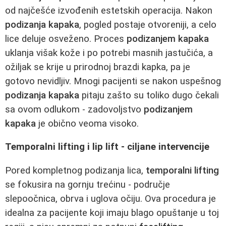
od najčešće izvođenih estetskih operacija. Nakon
podizanja kapaka
, pogled postaje otvoreniji, a celo
lice deluje osveženo. Proces
podizanjem kapaka
uklanja višak kože i po potrebi masnih jastučića, a
ožiljak se krije u prirodnoj brazdi kapka, pa je
gotovo nevidljiv. Mnogi pacijenti se nakon uspešnog
podizanja kapaka
pitaju zašto su toliko dugo čekali
sa ovom odlukom - zadovoljstvo
podizanjem
kapaka
je obično veoma visoko.
Temporalni lifting i lip lift - ciljane intervencije
Pored kompletnog podizanja lica,
temporalni lifting
se fokusira na gornju trećinu - područje
slepoočnica, obrva i uglova očiju. Ova procedura je
idealna za pacijente koji imaju blago opuštanje u toj