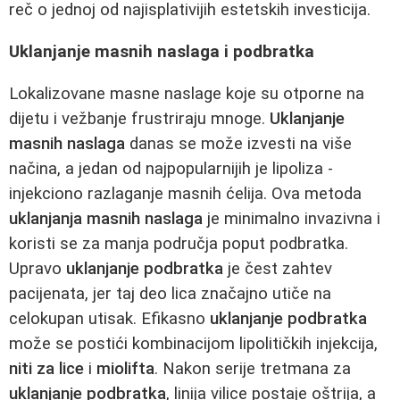
reč o jednoj od najisplativijih estetskih investicija.
Uklanjanje masnih naslaga i podbratka
Lokalizovane masne naslage koje su otporne na
dijetu i vežbanje frustriraju mnoge.
Uklanjanje
masnih naslaga
danas se može izvesti na više
načina, a jedan od najpopularnijih je lipoliza -
injekciono razlaganje masnih ćelija. Ova metoda
uklanjanja masnih naslaga
je minimalno invazivna i
koristi se za manja područja poput podbratka.
Upravo
uklanjanje podbratka
je čest zahtev
pacijenata, jer taj deo lica značajno utiče na
celokupan utisak. Efikasno
uklanjanje podbratka
može se postići kombinacijom lipolitičkih injekcija,
niti za lice
i
miolifta
. Nakon serije tretmana za
uklanjanje podbratka
, linija vilice postaje oštrija, a