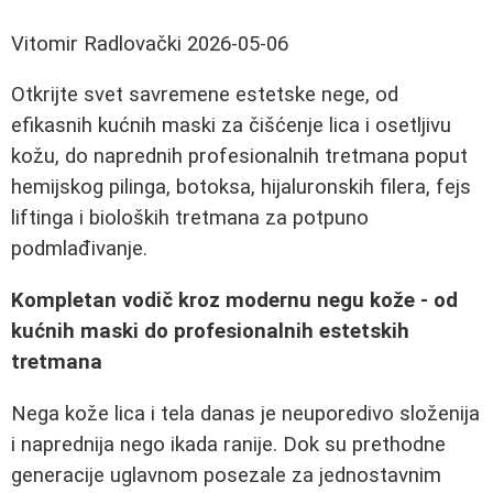
Vitomir Radlovački
2026-05-06
Otkrijte svet savremene estetske nege, od
efikasnih kućnih maski za čišćenje lica i osetljivu
kožu, do naprednih profesionalnih tretmana poput
hemijskog pilinga, botoksa, hijaluronskih filera, fejs
liftinga i bioloških tretmana za potpuno
podmlađivanje.
Kompletan vodič kroz modernu negu kože - od
kućnih maski do profesionalnih estetskih
tretmana
Nega kože lica i tela danas je neuporedivo složenija
i naprednija nego ikada ranije. Dok su prethodne
generacije uglavnom posezale za jednostavnim