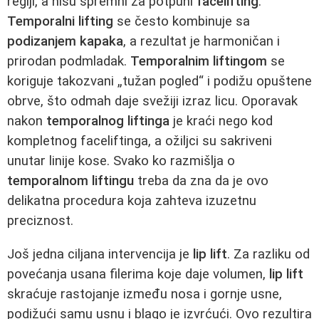
regiji, a nisu spremni za potpuni
facelifting
.
Temporalni lifting
se često kombinuje sa
podizanjem kapaka
, a rezultat je harmoničan i
prirodan podmladak.
Temporalnim liftingom
se
koriguje takozvani „tužan pogled“ i podižu opuštene
obrve, što odmah daje svežiji izraz licu. Oporavak
nakon
temporalnog liftinga
je kraći nego kod
kompletnog faceliftinga, a ožiljci su sakriveni
unutar linije kose. Svako ko razmišlja o
temporalnom liftingu
treba da zna da je ovo
delikatna procedura koja zahteva izuzetnu
preciznost.
Još jedna ciljana intervencija je
lip lift
. Za razliku od
povećanja usana filerima koje daje volumen,
lip lift
skraćuje rastojanje između nosa i gornje usne,
podižući samu usnu i blago je izvrćući. Ovo rezultira