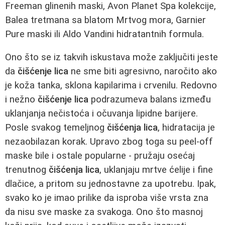
Freeman glinenih maski, Avon Planet Spa kolekcije,
Balea tretmana sa blatom Mrtvog mora, Garnier
Pure maski ili Aldo Vandini hidratantnih formula.
Ono što se iz takvih iskustava može zaključiti jeste
da
čišćenje lica
ne sme biti agresivno, naročito ako
je koža tanka, sklona kapilarima i crvenilu. Redovno
i nežno
čišćenje lica
podrazumeva balans između
uklanjanja nečistoća i očuvanja lipidne barijere.
Posle svakog temeljnog
čišćenja lica
, hidratacija je
nezaobilazan korak. Upravo zbog toga su peel-off
maske bile i ostale popularne - pružaju osećaj
trenutnog
čišćenja lica
, uklanjaju mrtve ćelije i fine
dlačice, a pritom su jednostavne za upotrebu. Ipak,
svako ko je imao prilike da isproba više vrsta zna
da nisu sve maske za svakoga. Ono što masnoj