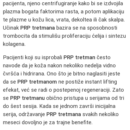
pacijenta, njeno centrifugiranje kako bi se izdvojila
plazma bogata faktorima rasta, a potom aplikaciju
te plazme u kožu lica, vrata, dekoltea ili čak skalpa.
Učinak
PRP tretmana
bazira se na sposobnosti
trombocita da stimulišu proliferaciju ćelija i sintezu
kolagena.
Pacijenti koji su isprobali
PRP tretman
često
navode da je koža nakon nekoliko nedelja vidno
čvršća i hidrirana. Ono što je bitno naglasiti jeste
da se
PRP tretmanom
ne postiže instant lifting
efekat, već se radi o postepenoj regeneraciji. Zato
se
PRP tretmanu
obično pristupa u serijama od tri
do šest sesija. Kada se jednom završi inicijalna
serija, održavanje
PRP tretmana
svakih nekoliko
meseci dovoljno je za trajne benefite.