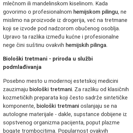
mlečnom ili mandelinskom kiselinom. Kada
govorimo o profesionalnom
hemijskom pilingu
, ne
mislimo na proizvode iz drogerija, već na tretmane
koji se izvode pod nadzorom obučenog osoblja.
Upravo ta razlika između kućne i profesionalne
nege čini suštinu ovakvih
hemijskih pilinga
.
Biološki tretmani - priroda u službi
podmlađivanja
Posebno mesto u modernoj estetskoj medicini
zauzimaju
biološki tretmani
. Za razliku od klasičnih
kozmetičkih preparata koji često sadrže sintetičke
komponente,
biološki tretmani
oslanjaju se na
autologne materijale - dakle, supstance dobijene iz
sopstvenog organizma pacijenta, poput plazme
bogate trombocitima. Popularnost ovakvih