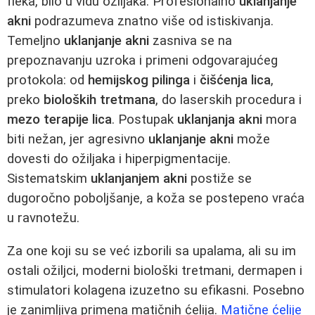
fleka, bilo u vidu ožiljaka. Profesionalno
uklanjanje
akni
podrazumeva znatno više od istiskivanja.
Temeljno
uklanjanje akni
zasniva se na
prepoznavanju uzroka i primeni odgovarajućeg
protokola: od
hemijskog pilinga
i
čišćenja lica
,
preko
bioloških tretmana
, do laserskih procedura i
mezo terapije lica
. Postupak
uklanjanja akni
mora
biti nežan, jer agresivno
uklanjanje akni
može
dovesti do ožiljaka i hiperpigmentacije.
Sistematskim
uklanjanjem akni
postiže se
dugoročno poboljšanje, a koža se postepeno vraća
u ravnotežu.
Za one koji su se već izborili sa upalama, ali su im
ostali ožiljci, moderni biološki tretmani, dermapen i
stimulatori kolagena izuzetno su efikasni. Posebno
je zanimljiva primena matičnih ćelija.
Matične ćelije