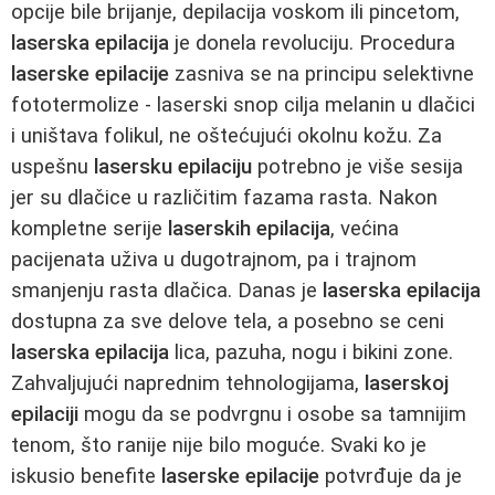
opcije bile brijanje, depilacija voskom ili pincetom,
laserska epilacija
je donela revoluciju. Procedura
laserske epilacije
zasniva se na principu selektivne
fototermolize - laserski snop cilja melanin u dlačici
i uništava folikul, ne oštećujući okolnu kožu. Za
uspešnu
lasersku epilaciju
potrebno je više sesija
jer su dlačice u različitim fazama rasta. Nakon
kompletne serije
laserskih epilacija
, većina
pacijenata uživa u dugotrajnom, pa i trajnom
smanjenju rasta dlačica. Danas je
laserska epilacija
dostupna za sve delove tela, a posebno se ceni
laserska epilacija
lica, pazuha, nogu i bikini zone.
Zahvaljujući naprednim tehnologijama,
laserskoj
epilaciji
mogu da se podvrgnu i osobe sa tamnijim
tenom, što ranije nije bilo moguće. Svaki ko je
iskusio benefite
laserske epilacije
potvrđuje da je