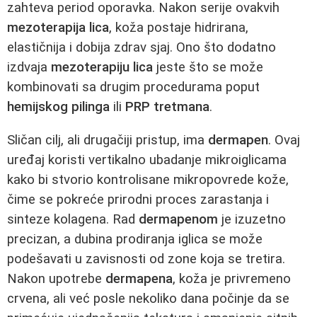
zahteva period oporavka. Nakon serije ovakvih
mezoterapija lica
, koža postaje hidrirana,
elastičnija i dobija zdrav sjaj. Ono što dodatno
izdvaja
mezoterapiju lica
jeste što se može
kombinovati sa drugim procedurama poput
hemijskog pilinga
ili
PRP tretmana
.
Sličan cilj, ali drugačiji pristup, ima
dermapen
. Ovaj
uređaj koristi vertikalno ubadanje mikroiglicama
kako bi stvorio kontrolisane mikropovrede kože,
čime se pokreće prirodni proces zarastanja i
sinteze kolagena. Rad
dermapenom
je izuzetno
precizan, a dubina prodiranja iglica se može
podešavati u zavisnosti od zone koja se tretira.
Nakon upotrebe
dermapena
, koža je privremeno
crvena, ali već posle nekoliko dana počinje da se