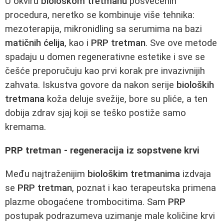
U okviru
biološkom tretmanu
posvećenih
procedura, neretko se kombinuje više tehnika:
mezoterapija, mikronidling sa serumima na bazi
matičnih ćelija
, kao i
PRP tretman
. Sve ove metode
spadaju u domen regenerativne estetike i sve se
češće preporučuju kao prvi korak pre invazivnijih
zahvata. Iskustva govore da nakon serije
bioloških
tretmana
koža deluje svežije, bore su pliće, a ten
dobija zdrav sjaj koji se teško postiže samo
kremama.
PRP tretman - regeneracija iz sopstvene krvi
Među najtraženijim
biološkim tretmanima
izdvaja
se
PRP tretman
, poznat i kao terapeutska primena
plazme obogaćene trombocitima. Sam
PRP
postupak podrazumeva uzimanje male količine krvi