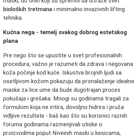
maski, do onih koji su spremni da istraže svet
bioloških tretmana
i minimalno invazivnih lifting
tehnika.
Kućna nega - temelj svakog dobrog estetskog
plana
Pre nego što se upustite u svet profesionalnih
procedura, važno je razumeti da zdrava i negovana
koža počinje kod kuće. Iskustva brojnih ljudi sa
osetljivom kožom pokazuju da pronalaženje idealne
maske za lice ume da bude dugotrajan proces
pokušaja i grešaka. Mnogi su godinama tragali za
formulom koja ne iritira, dovoljno hidrira i pruža
vidljive rezultate - baš kao što su korisnici raznih
foruma godinama razmenjivali utiske o
proizvodima poput Niveinih maski u kesicama,