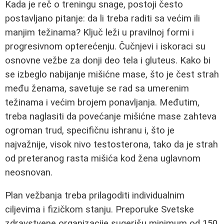
Kada je reč o treningu snage, postoji često
postavljano pitanje: da li treba raditi sa većim ili
manjim težinama? Ključ leži u pravilnoj formi i
progresivnom opterećenju. Čučnjevi i iskoraci su
osnovne vežbe za donji deo tela i gluteus. Kako bi
se izbeglo nabijanje mišićne mase, što je čest strah
među ženama, savetuje se rad sa umerenim
težinama i većim brojem ponavljanja. Međutim,
treba naglasiti da povećanje mišićne mase zahteva
ogroman trud, specifičnu ishranu i, što je
najvažnije, visok nivo testosterona, tako da je strah
od preteranog rasta mišića kod žena uglavnom
neosnovan.
Plan vežbanja treba prilagoditi individualnim
ciljevima i fizičkom stanju. Preporuke Svetske
zdravstvene organizacije sugerišu minimum od 150