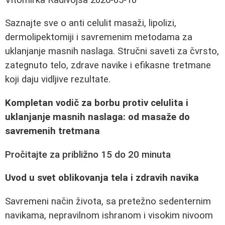
Saznajte sve o anti celulit masaži, lipolizi,
dermolipektomiji i savremenim metodama za
uklanjanje masnih naslaga. Stručni saveti za čvrsto,
zategnuto telo, zdrave navike i efikasne tretmane
koji daju vidljive rezultate.
Kompletan vodič za borbu protiv celulita i
uklanjanje masnih naslaga: od masaže do
savremenih tretmana
Pročitajte za približno 15 do 20 minuta
Uvod u svet oblikovanja tela i zdravih navika
Savremeni način života, sa pretežno sedenternim
navikama, nepravilnom ishranom i visokim nivoom