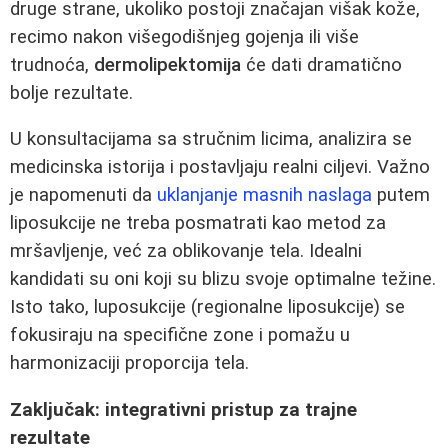
druge strane, ukoliko postoji značajan višak kože,
recimo nakon višegodišnjeg gojenja ili više
trudnoća,
dermolipektomija
će dati dramatično
bolje rezultate.
U konsultacijama sa stručnim licima, analizira se
medicinska istorija i postavljaju realni ciljevi. Važno
je napomenuti da
uklanjanje masnih naslaga
putem
liposukcije ne treba posmatrati kao metod za
mršavljenje, već za oblikovanje tela. Idealni
kandidati su oni koji su blizu svoje optimalne težine.
Isto tako, luposukcije (regionalne liposukcije) se
fokusiraju na specifične zone i pomažu u
harmonizaciji proporcija tela.
Zaključak: integrativni pristup za trajne
rezultate