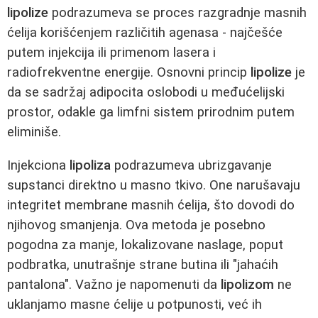
lipolize
podrazumeva se proces razgradnje masnih
ćelija korišćenjem različitih agenasa - najčešće
putem injekcija ili primenom lasera i
radiofrekventne energije. Osnovni princip
lipolize
je
da se sadržaj adipocita oslobodi u međućelijski
prostor, odakle ga limfni sistem prirodnim putem
eliminiše.
Injekciona
lipoliza
podrazumeva ubrizgavanje
supstanci direktno u masno tkivo. One narušavaju
integritet membrane masnih ćelija, što dovodi do
njihovog smanjenja. Ova metoda je posebno
pogodna za manje, lokalizovane naslage, poput
podbratka, unutrašnje strane butina ili "jahaćih
pantalona". Važno je napomenuti da
lipolizom
ne
uklanjamo masne ćelije u potpunosti, već ih