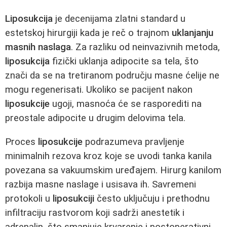
Liposukcija
je decenijama zlatni standard u
estetskoj hirurgiji kada je reč o trajnom
uklanjanju
masnih naslaga
. Za razliku od neinvazivnih metoda,
liposukcija
fizički uklanja adipocite sa tela, što
znači da se na tretiranom području masne ćelije ne
mogu regenerisati. Ukoliko se pacijent nakon
liposukcije
ugoji, masnoća će se rasporediti na
preostale adipocite u drugim delovima tela.
Proces
liposukcije
podrazumeva pravljenje
minimalnih rezova kroz koje se uvodi tanka kanila
povezana sa vakuumskim uređajem. Hirurg kanilom
razbija masne naslage i usisava ih. Savremeni
protokoli u
liposukciji
često uključuju i prethodnu
infiltraciju rastvorom koji sadrži anestetik i
adrenalin, što smanjuje krvarenje i postoperativni