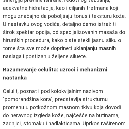
adekvatne hidratacije, kao i ciljanih tretmana koji
mogu značajno da poboljšaju tonus i teksturu kože.
U nastavku ovog vodiča, detaljno ćemo istražiti
širok spektar opcija, od specijalizovanih masaža do
hirurških procedura, kako biste stekli jasnu sliku o
tome šta sve može doprineti
uklanjanju masnih
naslaga
i postizanju željene siluete.
Razumevanje celulita: uzroci i mehanizmi
nastanka
Celulit, poznat i pod kolokvijalnim nazivom
"pomorandžina kora", predstavlja strukturnu
promenu u potkožnom masnom tkivu koja dovodi
do neravnog izgleda kože, najčešće na butinama,
zadnjici, stomaku i nadlakticama. Uprkos raširenom