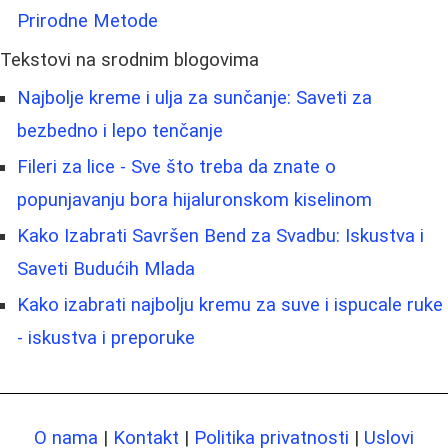
Prirodne Metode
Tekstovi na srodnim blogovima
Najbolje kreme i ulja za sunčanje: Saveti za
bezbedno i lepo tenčanje
Fileri za lice - Sve što treba da znate o
popunjavanju bora hijaluronskom kiselinom
Kako Izabrati Savršen Bend za Svadbu: Iskustva i
Saveti Budućih Mlada
Kako izabrati najbolju kremu za suve i ispucale ruke
- iskustva i preporuke
O nama
|
Kontakt
|
Politika privatnosti
|
Uslovi