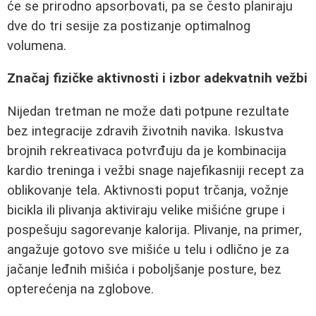
će se prirodno apsorbovati, pa se često planiraju
dve do tri sesije za postizanje optimalnog
volumena.
Značaj fizičke aktivnosti i izbor adekvatnih vežbi
Nijedan tretman ne može dati potpune rezultate
bez integracije zdravih životnih navika. Iskustva
brojnih rekreativaca potvrđuju da je kombinacija
kardio treninga i vežbi snage najefikasniji recept za
oblikovanje tela. Aktivnosti poput trčanja, vožnje
bicikla ili plivanja aktiviraju velike mišićne grupe i
pospešuju sagorevanje kalorija. Plivanje, na primer,
angažuje gotovo sve mišiće u telu i odlično je za
jačanje leđnih mišića i poboljšanje posture, bez
opterećenja na zglobove.