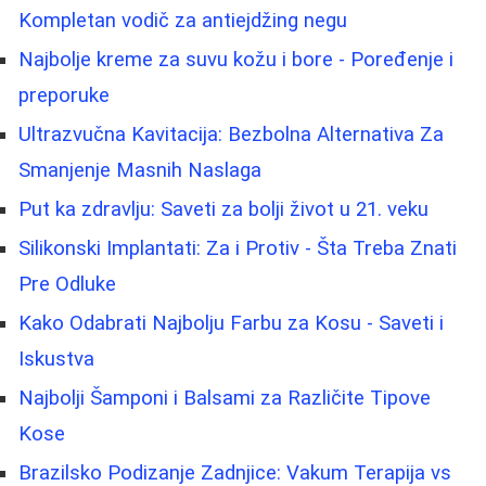
Kompletan vodič za antiejdžing negu
Najbolje kreme za suvu kožu i bore - Poređenje i
preporuke
Ultrazvučna Kavitacija: Bezbolna Alternativa Za
Smanjenje Masnih Naslaga
Put ka zdravlju: Saveti za bolji život u 21. veku
Silikonski Implantati: Za i Protiv - Šta Treba Znati
Pre Odluke
Kako Odabrati Najbolju Farbu za Kosu - Saveti i
Iskustva
Najbolji Šamponi i Balsami za Različite Tipove
Kose
Brazilsko Podizanje Zadnjice: Vakum Terapija vs