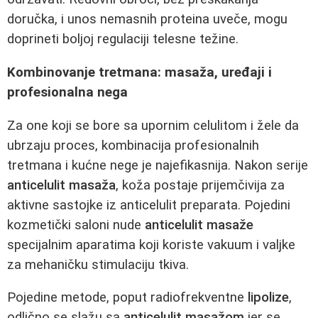
doručka, i unos nemasnih proteina uveče, mogu
doprineti boljoj regulaciji telesne težine.
Kombinovanje tretmana: masaža, uređaji i
profesionalna nega
Za one koji se bore sa upornim celulitom i žele da
ubrzaju proces, kombinacija profesionalnih
tretmana i kućne nege je najefikasnija. Nakon serije
anticelulit masaža
, koža postaje prijemčivija za
aktivne sastojke iz anticelulit preparata. Pojedini
kozmetički saloni nude
anticelulit masaže
specijalnim aparatima koji koriste vakuum i valjke
za mehaničku stimulaciju tkiva.
Pojedine metode, poput radiofrekventne
lipolize
,
odlično se slažu sa
anticelulit masažom
jer se