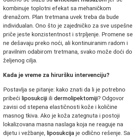
kombinuje toplotni efekat sa mehaničkom
drenažom. Plan tretmana uvek treba da bude
individualan. Ono što je zajedničko za sve uspešne
priče jeste konzistentnost i strpljenje. Promene se
ne dešavaju preko noći, ali kontinuiranim radom i
pravilnim odabirom tretmana, svako može doći do
željenog cilja.
Kada je vreme za hiruršku intervenciju?
Postavlja se pitanje: kako znati da li je potrebno
pribeći
liposukciji
ili
dermolipektomiji
? Odgovor
zavisi od stepena elastičnosti kože i količine
masnog tkiva. Ako je koža zategnuta i postoji
lokalizovana masna naslaga koja ne reaguje na
dijetu i vežbanje,
liposukcija
je odlično rešenje. Sa