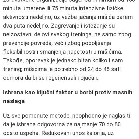
minuta umerene ili 75 minuta intenzivne fizičke
aktivnosti nedeljno, uz vežbe jačanja mišića barem
dva puta nedeljno. Zagrevanje i istezanje su
neizostavni delovi svakog treninga, ne samo zbog
prevencije povreda, već i zbog poboljšanja
fleksibilnosti i smanjenja napetosti u mišićima.
Takođe, oporavak je jednako bitan koliko i sam
trening; mišićima je potrebno od 24 do 48 sati
odmora da bi se regenerisali i ojačali.
Ishrana kao ključni faktor u borbi protiv masnih
naslaga
Uz sve pomenute metode, neophodno je naglasiti
da je ishrana odgovorna za najmanje 70 do 80
odsto uspeha. Redukovani unos kalorija, uz