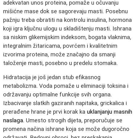
adekvatan unos proteina, pomaže u očuvanju
mišićne mase dok se sagorevaju masti. Posebnu
pažnju treba obratiti na kontrolu insulina, hormona
koji igra ključnu ulogu u skladištenju masti. Ishrana
sa niskim glikemijskim indeksom, bogata vlaknima,
integralnim žitaricama, povrćem i kvalitetnim
izvorima proteina, može značajno da smanji
taloženje masti, posebno u predelu stomaka.
Hidratacija je još jedan stub efikasnog
metabolizma. Voda pomaže u eliminaciji toksina i
održavanju optimalne funkcije svih organa.
Izbacivanje slatkih gaziranih napitaka, grickalica i
prerađene hrane je prvi korak ka
uklanjanju masnih
naslaga
. Umesto strogih dijeta, preporučuje se
promena načina ishrane koja se može dugoročno
održavati. Redovni obroci, bez preskakanja