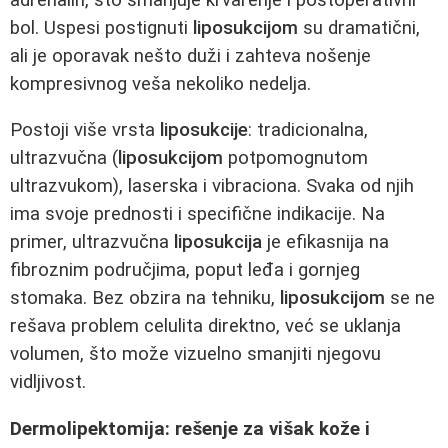
bol. Uspesi postignuti
liposukcijom
su dramatični,
ali je oporavak nešto duži i zahteva nošenje
kompresivnog veša nekoliko nedelja.
Postoji više vrsta
liposukcije
: tradicionalna,
ultrazvučna (
liposukcijom
potpomognutom
ultrazvukom), laserska i vibraciona. Svaka od njih
ima svoje prednosti i specifične indikacije. Na
primer, ultrazvučna
liposukcija
je efikasnija na
fibroznim područjima, poput leđa i gornjeg
stomaka. Bez obzira na tehniku,
liposukcijom
se ne
rešava problem celulita direktno, već se uklanja
volumen, što može vizuelno smanjiti njegovu
vidljivost.
Dermolipektomija: rešenje za višak kože i