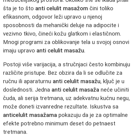
šta je to što
anti celulit masažom
čini toliko
efikasnom, odgovor leži upravo u njenoj
sposobnosti da mehanički deluje na adipocite i
vezivno tkivo, čineći kožu glatkom i elastičnom.
Mnogi programi za oblikovanje tela u svojoj osnovi
imaju upravo
anti celulit masažu
.
Postoji više varijacija, a stručnjaci često kombinuju
različite pristupe. Bez obzira da li se odlučite za
ručnu ili aparaturnu
anti celulit masažu
, ključ je u
doslednosti. Jedna
anti celulit masaža
neće učiniti
čuda, ali serija tretmana, uz adekvatnu kućnu negu,
može doneti izvanredne rezultate. Iskustva sa
anticelulit masažama
pokazuju da je za optimalne
efekte potrebno minimum deset do petnaest
tretmana.