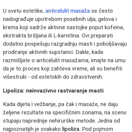
U svetu estetike,
anticelulit masaža
se često
nadograđuje upotrebom posebnih ulja, gelova i
krema koji sadrže aktivne sastojke poput kofeina,
ekstrakta bršljana ili L-karnitina. Ovi preparati
dodatno pospešuju razgradnju masti i poboljšavaju
prodiranje aktivnih supstanci. Dakle, kada
razmišljate o anticelulit masažama, imajte na umu
da je to proces koji zahteva vreme, ali su benefiti
višestruki - od estetskih do zdravstvenih.
Lipoliza: neinvazivno rastvaranje masti
Kada dijeta i vežbanje, pa čak i masaže, ne daju
željene rezultate na specifičnim zonama, na scenu
stupaju naprednije nehirurške metode. Jedna od
najpoznatijih je svakako
lipoliza
. Pod pojmom