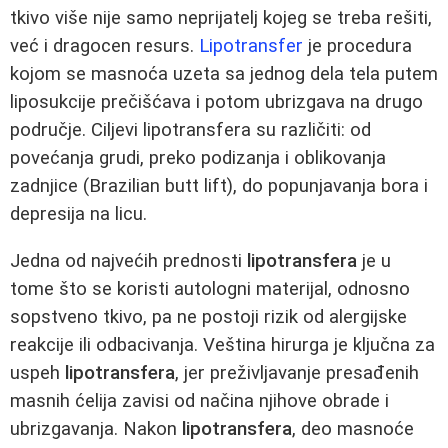
tkivo više nije samo neprijatelj kojeg se treba rešiti,
već i dragocen resurs.
Lipotransfer
je procedura
kojom se masnoća uzeta sa jednog dela tela putem
liposukcije prečišćava i potom ubrizgava na drugo
područje. Ciljevi lipotransfera su različiti: od
povećanja grudi, preko podizanja i oblikovanja
zadnjice (Brazilian butt lift), do popunjavanja bora i
depresija na licu.
Jedna od najvećih prednosti
lipotransfera
je u
tome što se koristi autologni materijal, odnosno
sopstveno tkivo, pa ne postoji rizik od alergijske
reakcije ili odbacivanja. Veština hirurga je ključna za
uspeh
lipotransfera
, jer preživljavanje presađenih
masnih ćelija zavisi od načina njihove obrade i
ubrizgavanja. Nakon
lipotransfera
, deo masnoće