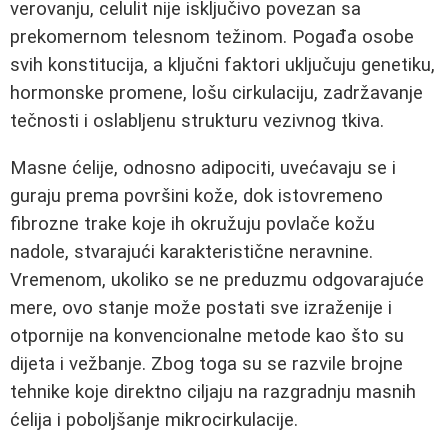
verovanju, celulit nije isključivo povezan sa
prekomernom telesnom težinom. Pogađa osobe
svih konstitucija, a ključni faktori uključuju genetiku,
hormonske promene, lošu cirkulaciju, zadržavanje
tečnosti i oslabljenu strukturu vezivnog tkiva.
Masne ćelije, odnosno adipociti, uvećavaju se i
guraju prema površini kože, dok istovremeno
fibrozne trake koje ih okružuju povlače kožu
nadole, stvarajući karakteristične neravnine.
Vremenom, ukoliko se ne preduzmu odgovarajuće
mere, ovo stanje može postati sve izraženije i
otpornije na konvencionalne metode kao što su
dijeta i vežbanje. Zbog toga su se razvile brojne
tehnike koje direktno ciljaju na razgradnju masnih
ćelija i poboljšanje mikrocirkulacije.