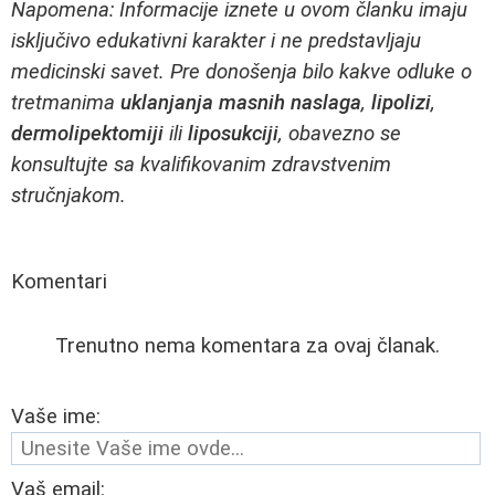
Napomena: Informacije iznete u ovom članku imaju
isključivo edukativni karakter i ne predstavljaju
medicinski savet. Pre donošenja bilo kakve odluke o
tretmanima
uklanjanja masnih naslaga
,
lipolizi
,
dermolipektomiji
ili
liposukciji
, obavezno se
konsultujte sa kvalifikovanim zdravstvenim
stručnjakom.
Komentari
Trenutno nema komentara za ovaj članak.
Vaše ime:
Vaš email: