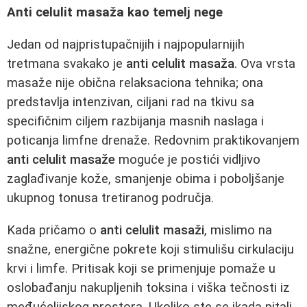
Anti celulit masaža kao temelj nege
Jedan od najpristupačnijih i najpopularnijih
tretmana svakako je
anti celulit masaža
. Ova vrsta
masaže nije obična relaksaciona tehnika; ona
predstavlja intenzivan, ciljani rad na tkivu sa
specifičnim ciljem razbijanja masnih naslaga i
poticanja limfne drenaže. Redovnim praktikovanjem
anti celulit masaže
moguće je postići vidljivo
zaglađivanje kože, smanjenje obima i poboljšanje
ukupnog tonusa tretiranog područja.
Kada pričamo o
anti celulit masaži
, mislimo na
snažne, energične pokrete koji stimulišu cirkulaciju
krvi i limfe. Pritisak koji se primenjuje pomaže u
oslobađanju nakupljenih toksina i viška tečnosti iz
međućelijskog prostora. Ukoliko ste se ikada pitali