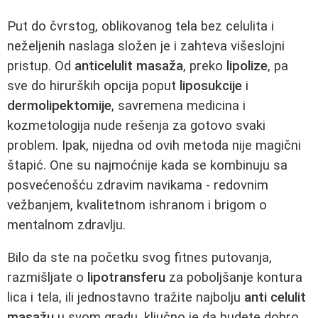
Put do čvrstog, oblikovanog tela bez celulita i
neželjenih naslaga složen je i zahteva višeslojni
pristup. Od
anticelulit masaža
, preko
lipolize
, pa
sve do hirurških opcija poput
liposukcije
i
dermolipektomije
, savremena medicina i
kozmetologija nude rešenja za gotovo svaki
problem. Ipak, nijedna od ovih metoda nije magični
štapić. One su najmoćnije kada se kombinuju sa
posvećenošću zdravim navikama - redovnim
vežbanjem, kvalitetnom ishranom i brigom o
mentalnom zdravlju.
Bilo da ste na početku svog fitnes putovanja,
razmišljate o
lipotransferu
za poboljšanje kontura
lica i tela, ili jednostavno tražite najbolju
anti celulit
masažu
u svom gradu, ključno je da budete dobro