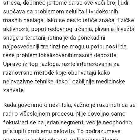
stresa, doprineo je tome da se sve veći broj ljudi
suočava sa problemom celulita i tvrdokornih
masnih naslaga. Iako se često ističe značaj fizičke
aktivnosti, poput redovnog trčanja, plivanja ili vežbi
snage u teretani, istina je da ponekad ni
najposvećeniji treninzi ne mogu u potpunosti da
reše problem lokalizovanih masnih depozita.
Upravo iz tog razloga, raste interesovanje za
raznovrsne metode koje obuhvataju kako
neinvazivne tehnike, tako i ozbiljnije medicinske
zahvate.
Kada govorimo o nezi tela, važno je razumeti da se
radi o višeslojnom procesu. Nije dovoljno samo
fokusirati se na jedan segment, već je neophodno
pristupiti problemu celovito. To podrazumeva
sinergiju pravilne ishrane, redovnog vežbanja,