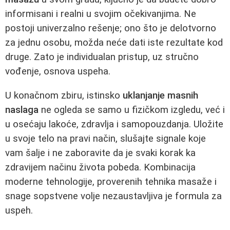
informisani i realni u svojim očekivanjima. Ne
postoji univerzalno rešenje; ono što je delotvorno
za jednu osobu, možda neće dati iste rezultate kod
druge. Zato je individualan pristup, uz stručno
vođenje, osnova uspeha.
U konačnom zbiru, istinsko
uklanjanje masnih
naslaga
ne ogleda se samo u fizičkom izgledu, već i
u osećaju lakoće, zdravlja i samopouzdanja. Uložite
u svoje telo na pravi način, slušajte signale koje
vam šalje i ne zaboravite da je svaki korak ka
zdravijem načinu života pobeda. Kombinacija
moderne tehnologije, proverenih tehnika masaže i
snage sopstvene volje nezaustavljiva je formula za
uspeh.