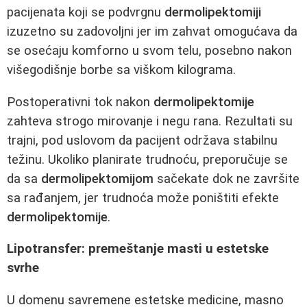
pacijenata koji se podvrgnu
dermolipektomiji
izuzetno su zadovoljni jer im zahvat omogućava da
se osećaju komforno u svom telu, posebno nakon
višegodišnje borbe sa viškom kilograma.
Postoperativni tok nakon
dermolipektomije
zahteva strogo mirovanje i negu rana. Rezultati su
trajni, pod uslovom da pacijent održava stabilnu
težinu. Ukoliko planirate trudnoću, preporučuje se
da sa
dermolipektomijom
sačekate dok ne završite
sa rađanjem, jer trudnoća može poništiti efekte
dermolipektomije
.
Lipotransfer: premeštanje masti u estetske
svrhe
U domenu savremene estetske medicine, masno