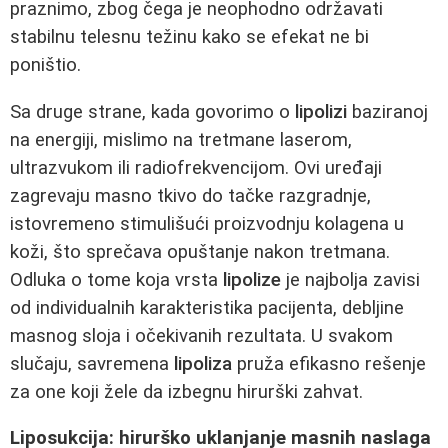
praznimo, zbog čega je neophodno održavati
stabilnu telesnu težinu kako se efekat ne bi
poništio.
Sa druge strane, kada govorimo o
lipolizi
baziranoj
na energiji, mislimo na tretmane laserom,
ultrazvukom ili radiofrekvencijom. Ovi uređaji
zagrevaju masno tkivo do tačke razgradnje,
istovremeno stimulišući proizvodnju kolagena u
koži, što sprečava opuštanje nakon tretmana.
Odluka o tome koja vrsta
lipolize
je najbolja zavisi
od individualnih karakteristika pacijenta, debljine
masnog sloja i očekivanih rezultata. U svakom
slučaju, savremena
lipoliza
pruža efikasno rešenje
za one koji žele da izbegnu hirurški zahvat.
Liposukcija: hirurško uklanjanje masnih naslaga