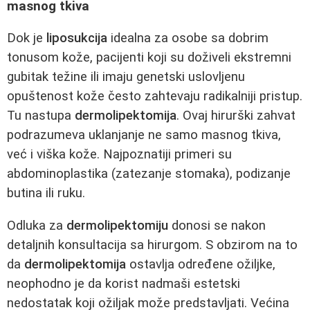
masnog tkiva
Dok je
liposukcija
idealna za osobe sa dobrim
tonusom kože, pacijenti koji su doživeli ekstremni
gubitak težine ili imaju genetski uslovljenu
opuštenost kože često zahtevaju radikalniji pristup.
Tu nastupa
dermolipektomija
. Ovaj hirurški zahvat
podrazumeva uklanjanje ne samo masnog tkiva,
već i viška kože. Najpoznatiji primeri su
abdominoplastika (zatezanje stomaka), podizanje
butina ili ruku.
Odluka za
dermolipektomiju
donosi se nakon
detaljnih konsultacija sa hirurgom. S obzirom na to
da
dermolipektomija
ostavlja određene ožiljke,
neophodno je da korist nadmaši estetski
nedostatak koji ožiljak može predstavljati. Većina