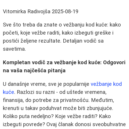
Vitomirka Radivojša
2025-08-19
Sve što treba da znate o vežbanju kod kuće: kako
početi, koje vežbe raditi, kako izbeguti greške i
postići željene rezultate. Detaljan vodič sa
savetima.
Kompletan vodič za vežbanje kod kuće: Odgovori
na vaša najčešća pitanja
U današnje vreme, sve je popularnije
vežbanje kod
kuće
. Razlozi su razni - od uštede vremena,
finansija, do potrebe za privatnošću. Međutim,
krenuti u takav poduhvat može biti zbunjujuće.
Koliko puta nedeljno? Koje vežbe raditi? Kako
izbeguti povrede? Ovaj članak donosi sveobuhvatne