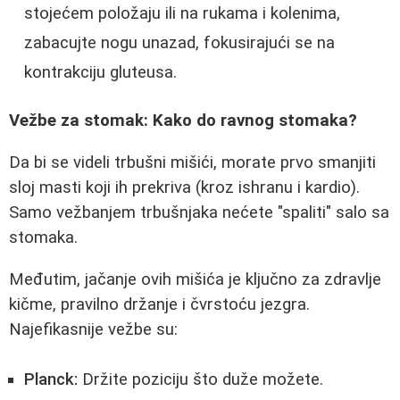
stojećem položaju ili na rukama i kolenima,
zabacujte nogu unazad, fokusirajući se na
kontrakciju gluteusa.
Vežbe za stomak: Kako do ravnog stomaka?
Da bi se videli trbušni mišići, morate prvo smanjiti
sloj masti koji ih prekriva (kroz ishranu i kardio).
Samo vežbanjem trbušnjaka nećete "spaliti" salo sa
stomaka.
Međutim, jačanje ovih mišića je ključno za zdravlje
kičme, pravilno držanje i čvrstoću jezgra.
Najefikasnije vežbe su:
Planck:
Držite poziciju što duže možete.