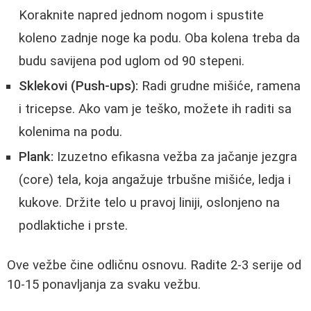
Koraknite napred jednom nogom i spustite
koleno zadnje noge ka podu. Oba kolena treba da
budu savijena pod uglom od 90 stepeni.
Sklekovi (Push-ups):
Radi grudne mišiće, ramena
i tricepse. Ako vam je teško, možete ih raditi sa
kolenima na podu.
Plank:
Izuzetno efikasna vežba za jačanje jezgra
(core) tela, koja angažuje trbušne mišiće, ledja i
kukove. Držite telo u pravoj liniji, oslonjeno na
podlaktiche i prste.
Ove vežbe čine odličnu osnovu. Radite 2-3 serije od
10-15 ponavljanja za svaku vežbu.