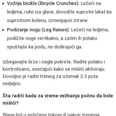
Vožnja bicikla (Bicycle Crunches):
Ležeći na
ledjima, ruke iza glave, dovodite suprotni lakat ka
suprotnom kolenu, izmenjujući strane.
Podizanje nogu (Leg Raises):
Ležeći na ledjima,
podižite noge vertikalno, a zatim ih polako
spuštajte ka podu, ne dodirujući ga.
Izbegavajte brze i nagle pokrete. Radite polako i
kontrolisano, osećajući kako se mišići aktiviraju.
Dovoljno je raditi trening za stomak 2-3 puta
nedeljno.
Šta raditi kada za vreme vežbanja počnu da bole
mišići?
Blaga bol u mišićima tokom ili nakon treninga