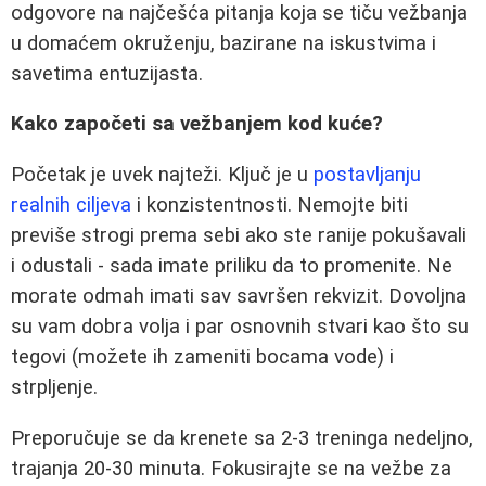
odgovore na najčešća pitanja koja se tiču vežbanja
u domaćem okruženju, bazirane na iskustvima i
savetima entuzijasta.
Kako započeti sa vežbanjem kod kuće?
Početak je uvek najteži. Ključ je u
postavljanju
realnih ciljeva
i konzistentnosti. Nemojte biti
previše strogi prema sebi ako ste ranije pokušavali
i odustali - sada imate priliku da to promenite. Ne
morate odmah imati sav savršen rekvizit. Dovoljna
su vam dobra volja i par osnovnih stvari kao što su
tegovi (možete ih zameniti bocama vode) i
strpljenje.
Preporučuje se da krenete sa 2-3 treninga nedeljno,
trajanja 20-30 minuta. Fokusirajte se na vežbe za