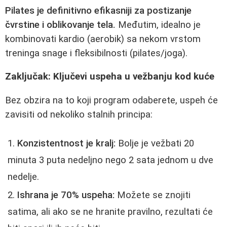
Pilates je definitivno efikasniji za postizanje
čvrstine i oblikovanje tela.
Međutim, idealno je
kombinovati kardio (aerobik) sa nekom vrstom
treninga snage i fleksibilnosti (pilates/joga).
Zaključak: Ključevi uspeha u vežbanju kod kuće
Bez obzira na to koji program odaberete, uspeh će
zavisiti od nekoliko stalnih principa:
Konzistentnost je kralj:
Bolje je vežbati 20
minuta 3 puta nedeljno nego 2 sata jednom u dve
nedelje.
Ishrana je 70% uspeha:
Možete se znojiti
satima, ali ako se ne hranite pravilno, rezultati će