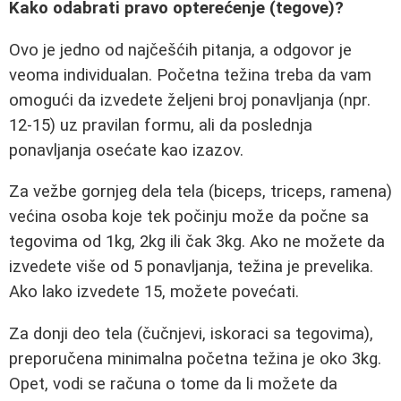
Kako odabrati pravo opterećenje (tegove)?
Ovo je jedno od najčešćih pitanja, a odgovor je
veoma individualan. Početna težina treba da vam
omogući da izvedete željeni broj ponavljanja (npr.
12-15) uz pravilan formu, ali da poslednja
ponavljanja osećate kao izazov.
Za vežbe gornjeg dela tela (biceps, triceps, ramena)
većina osoba koje tek počinju može da počne sa
tegovima od 1kg, 2kg ili čak 3kg. Ako ne možete da
izvedete više od 5 ponavljanja, težina je prevelika.
Ako lako izvedete 15, možete povećati.
Za donji deo tela (čučnjevi, iskoraci sa tegovima),
preporučena minimalna početna težina je oko 3kg.
Opet, vodi se računa o tome da li možete da