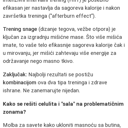
efikasan jer nastavlja da sagoreva kalorije i nakon
završetka treninga ("afterburn effect").
Trening snage
(dizanje tegova, vežbe otpora) je
ključan za izgradnju mišićne mase. Što više mišića
imate, to vaše telo efikasnije sagoreva kalorije čak i
u mirovanju, jer mišići zahtevaju više energije za
održavanje nego masno tkivo.
Zaključak:
Najbolji rezultati se postižu
kombinacijom
ova dva tipa treninga i zdrave
ishrane. Ne zanemarujte nijedan.
Kako se rešiti celulita i "sala" na problematičnim
zonama?
Molba za savete kako ukloniti masnoću sa butina,