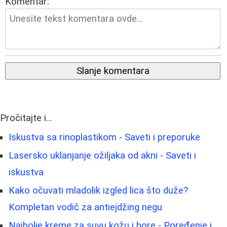
Komentar:
Slanje komentara
Pročitajte i...
Iskustva sa rinoplastikom - Saveti i preporuke
Lasersko uklanjanje ožiljaka od akni - Saveti i
iskustva
Kako očuvati mladolik izgled lica što duže?
Kompletan vodič za antiejdžing negu
Najbolje kreme za suvu kožu i bore - Poređenje i