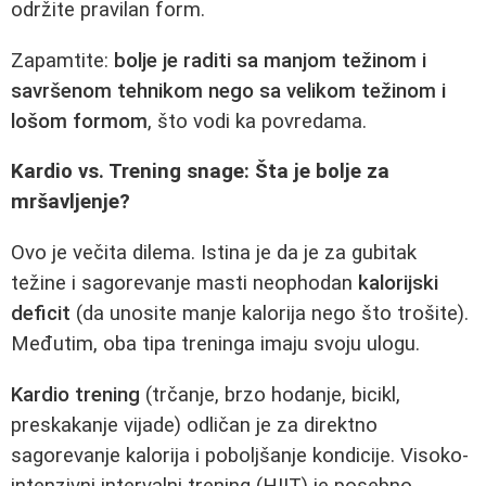
održite pravilan form.
Zapamtite:
bolje je raditi sa manjom težinom i
savršenom tehnikom nego sa velikom težinom i
lošom formom
, što vodi ka povredama.
Kardio vs. Trening snage: Šta je bolje za
mršavljenje?
Ovo je večita dilema. Istina je da je za gubitak
težine i sagorevanje masti neophodan
kalorijski
deficit
(da unosite manje kalorija nego što trošite).
Međutim, oba tipa treninga imaju svoju ulogu.
Kardio trening
(trčanje, brzo hodanje, bicikl,
preskakanje vijade) odličan je za direktno
sagorevanje kalorija i poboljšanje kondicije. Visoko-
intenzivni intervalni trening (HIIT) je posebno