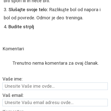
biti spori ili ih neće biti.
Slušajte svoje telo:
Razlikujte bol od napora i
bol od povrede. Odmor je deo treninga.
Budite strplj
Komentari
Trenutno nema komentara za ovaj članak.
Vaše ime:
Vaš email: