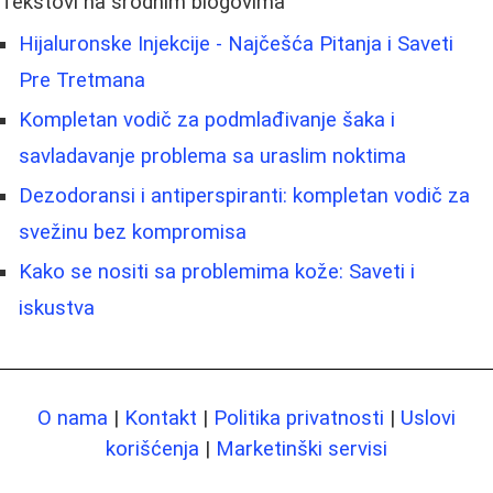
Tekstovi na srodnim blogovima
Hijaluronske Injekcije - Najčešća Pitanja i Saveti
Pre Tretmana
Kompletan vodič za podmlađivanje šaka i
savladavanje problema sa uraslim noktima
Dezodoransi i antiperspiranti: kompletan vodič za
svežinu bez kompromisa
Kako se nositi sa problemima kože: Saveti i
iskustva
O nama
|
Kontakt
|
Politika privatnosti
|
Uslovi
korišćenja
|
Marketinški servisi