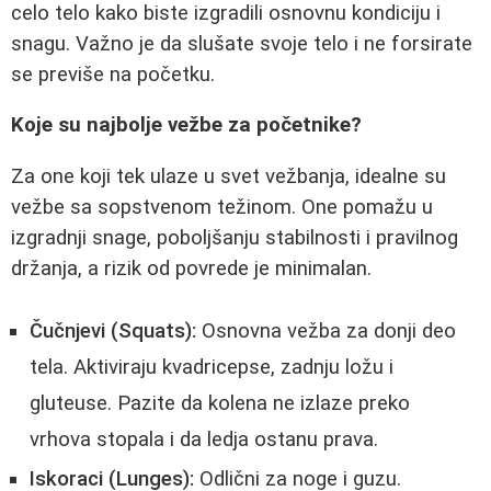
celo telo kako biste izgradili osnovnu kondiciju i
snagu. Važno je da slušate svoje telo i ne forsirate
se previše na početku.
Koje su najbolje vežbe za početnike?
Za one koji tek ulaze u svet vežbanja, idealne su
vežbe sa sopstvenom težinom. One pomažu u
izgradnji snage, poboljšanju stabilnosti i pravilnog
držanja, a rizik od povrede je minimalan.
Čučnjevi (Squats):
Osnovna vežba za donji deo
tela. Aktiviraju kvadricepse, zadnju ložu i
gluteuse. Pazite da kolena ne izlaze preko
vrhova stopala i da ledja ostanu prava.
Iskoraci (Lunges):
Odlični za noge i guzu.