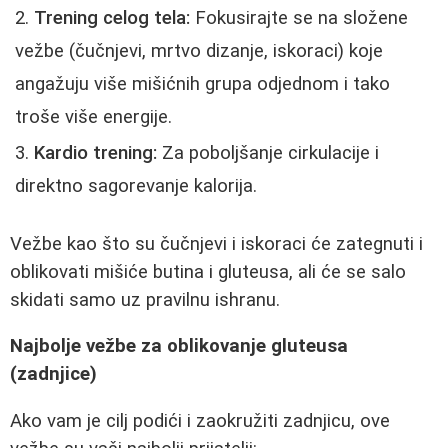
Trening celog tela:
Fokusirajte se na složene
vežbe (čučnjevi, mrtvo dizanje, iskoraci) koje
angažuju više mišićnih grupa odjednom i tako
troše više energije.
Kardio trening:
Za poboljšanje cirkulacije i
direktno sagorevanje kalorija.
Vežbe kao što su čučnjevi i iskoraci će zategnuti i
oblikovati mišiće butina i gluteusa, ali će se salo
skidati samo uz pravilnu ishranu.
Najbolje vežbe za oblikovanje gluteusa
(zadnjice)
Ako vam je cilj podići i zaokružiti zadnjicu, ove