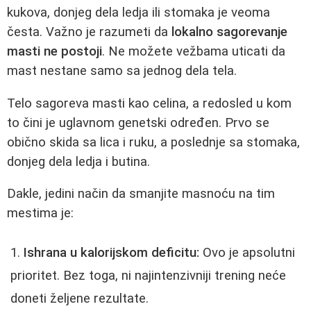
kukova, donjeg dela ledja ili stomaka je veoma
česta. Važno je razumeti da
lokalno sagorevanje
masti ne postoji
. Ne možete vežbama uticati da
mast nestane samo sa jednog dela tela.
Telo sagoreva masti kao celina, a redosled u kom
to čini je uglavnom genetski određen. Prvo se
obično skida sa lica i ruku, a poslednje sa stomaka,
donjeg dela ledja i butina.
Dakle, jedini način da smanjite masnoću na tim
mestima je:
Ishrana u kalorijskom deficitu:
Ovo je apsolutni
prioritet. Bez toga, ni najintenzivniji trening neće
doneti željene rezultate.