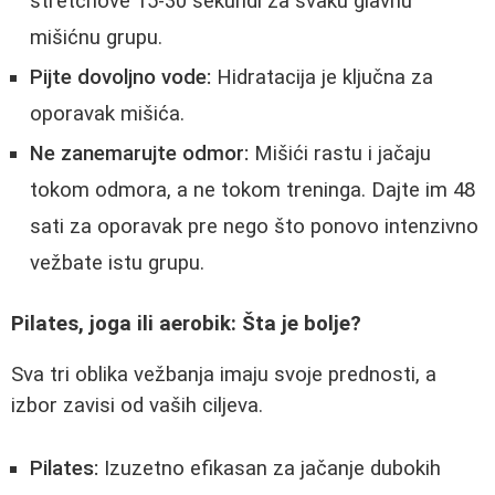
stretchove 15-30 sekundi za svaku glavnu
mišićnu grupu.
Pijte dovoljno vode:
Hidratacija je ključna za
oporavak mišića.
Ne zanemarujte odmor:
Mišići rastu i jačaju
tokom odmora, a ne tokom treninga. Dajte im 48
sati za oporavak pre nego što ponovo intenzivno
vežbate istu grupu.
Pilates, joga ili aerobik: Šta je bolje?
Sva tri oblika vežbanja imaju svoje prednosti, a
izbor zavisi od vaših ciljeva.
Pilates:
Izuzetno efikasan za jačanje dubokih