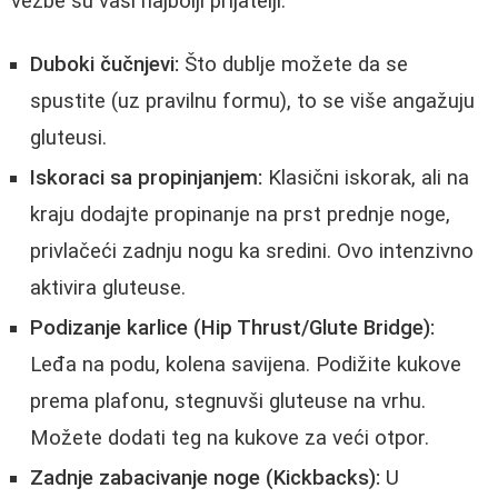
vežbe su vaši najbolji prijatelji:
Duboki čučnjevi:
Što dublje možete da se
spustite (uz pravilnu formu), to se više angažuju
gluteusi.
Iskoraci sa propinjanjem:
Klasični iskorak, ali na
kraju dodajte propinanje na prst prednje noge,
privlačeći zadnju nogu ka sredini. Ovo intenzivno
aktivira gluteuse.
Podizanje karlice (Hip Thrust/Glute Bridge):
Leđa na podu, kolena savijena. Podižite kukove
prema plafonu, stegnuvši gluteuse na vrhu.
Možete dodati teg na kukove za veći otpor.
Zadnje zabacivanje noge (Kickbacks):
U