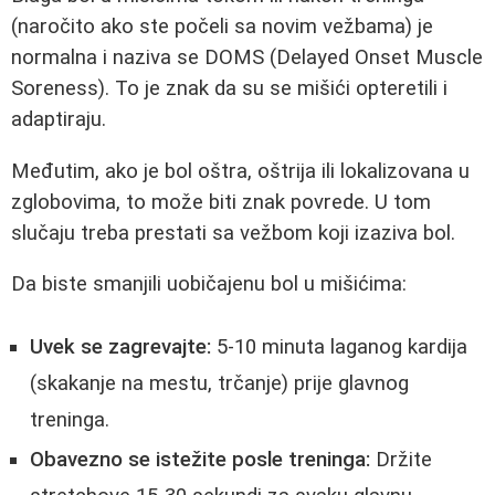
(naročito ako ste počeli sa novim vežbama) je
normalna i naziva se DOMS (Delayed Onset Muscle
Soreness). To je znak da su se mišići opteretili i
adaptiraju.
Međutim, ako je bol oštra, oštrija ili lokalizovana u
zglobovima, to može biti znak povrede. U tom
slučaju treba prestati sa vežbom koji izaziva bol.
Da biste smanjili uobičajenu bol u mišićima:
Uvek se zagrevajte:
5-10 minuta laganog kardija
(skakanje na mestu, trčanje) prije glavnog
treninga.
Obavezno se istežite posle treninga:
Držite