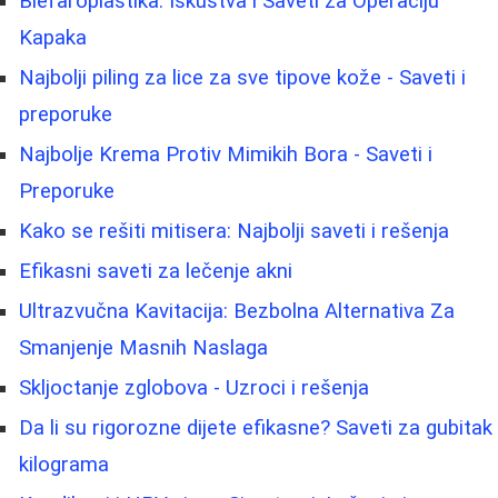
Blefaroplastika: Iskustva i Saveti za Operaciju
Kapaka
Najbolji piling za lice za sve tipove kože - Saveti i
preporuke
Najbolje Krema Protiv Mimikih Bora - Saveti i
Preporuke
Kako se rešiti mitisera: Najbolji saveti i rešenja
Efikasni saveti za lečenje akni
Ultrazvučna Kavitacija: Bezbolna Alternativa Za
Smanjenje Masnih Naslaga
Skljoctanje zglobova - Uzroci i rešenja
Da li su rigorozne dijete efikasne? Saveti za gubitak
kilograma