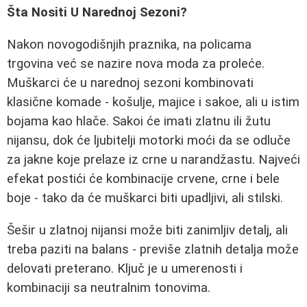
Šta Nositi U Narednoj Sezoni?
Nakon novogodišnjih praznika, na policama
trgovina već se nazire nova moda za proleće.
Muškarci će u narednoj sezoni kombinovati
klasične komade - košulje, majice i sakoe, ali u istim
bojama kao hlače. Sakoi će imati zlatnu ili žutu
nijansu, dok će ljubitelji motorki moći da se odluče
za jakne koje prelaze iz crne u narandžastu. Najveći
efekat postići će kombinacije crvene, crne i bele
boje - tako da će muškarci biti upadljivi, ali stilski.
Šešir u zlatnoj nijansi može biti zanimljiv detalj, ali
treba paziti na balans - previše zlatnih detalja može
delovati preterano. Ključ je u umerenosti i
kombinaciji sa neutralnim tonovima.