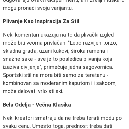
mogu pronaći svoju varijantu.
Plivanje Kao Inspiracija Za Stil
Neki komentari ukazuju na to da plivački izgled
može biti veoma privlačan. "Lepo razvijen torzo,
skladna građa, uzani kukovi, široka ramena i
snažne šake - sve je to posledica plivanja koja
izaziva divljenje", primećuje jedna sagovornica.
Sportski stil ne mora biti samo za teretanu -
kombinovan sa moderanim kaputom ili sakoom,
može delovati vrlo stilski.
Bela Odelja - Večna Klasika
Neki kreatori smatraju da ne treba terati modu po
svaku cenu. Umesto toga, prednost treba dati