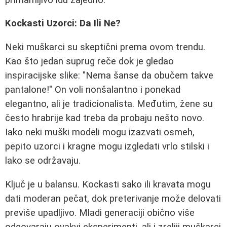
Kockasti Uzorci: Da Ili Ne?
Neki muškarci su skeptični prema ovom trendu.
Kao što jedan suprug reče dok je gledao
inspiracijske slike: "Nema šanse da obučem takve
pantalone!" On voli nonšalantno i ponekad
elegantno, ali je tradicionalista. Međutim, žene su
često hrabrije kad treba da probaju nešto novo.
Iako neki muški modeli mogu izazvati osmeh,
pepito uzorci i kragne mogu izgledati vrlo stilski i
lako se održavaju.
Ključ je u balansu. Kockasti sako ili kravata mogu
dati moderan pečat, dok preterivanje može delovati
previše upadljivo. Mladi generaciji obično više
odgovaraju ovakvi eksperimenti, ali i zreliji muškarci