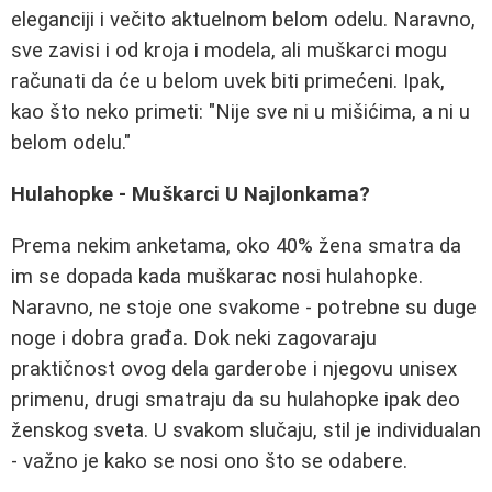
eleganciji i večito aktuelnom belom odelu. Naravno,
sve zavisi i od kroja i modela, ali muškarci mogu
računati da će u belom uvek biti primećeni. Ipak,
kao što neko primeti: "Nije sve ni u mišićima, a ni u
belom odelu."
Hulahopke - Muškarci U Najlonkama?
Prema nekim anketama, oko 40% žena smatra da
im se dopada kada muškarac nosi hulahopke.
Naravno, ne stoje one svakome - potrebne su duge
noge i dobra građa. Dok neki zagovaraju
praktičnost ovog dela garderobe i njegovu unisex
primenu, drugi smatraju da su hulahopke ipak deo
ženskog sveta. U svakom slučaju, stil je individualan
- važno je kako se nosi ono što se odabere.