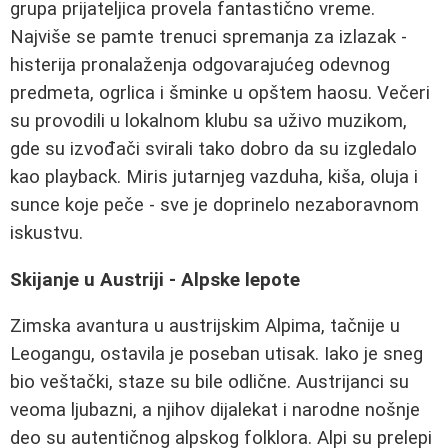
grupa prijateljica provela fantastično vreme.
Najviše se pamte trenuci spremanja za izlazak -
histerija pronalaženja odgovarajućeg odevnog
predmeta, ogrlica i šminke u opštem haosu. Večeri
su provodili u lokalnom klubu sa uživo muzikom,
gde su izvođači svirali tako dobro da su izgledalo
kao playback. Miris jutarnjeg vazduha, kiša, oluja i
sunce koje peče - sve je doprinelo nezaboravnom
iskustvu.
Skijanje u Austriji - Alpske lepote
Zimska avantura u austrijskim Alpima, tačnije u
Leogangu, ostavila je poseban utisak. Iako je sneg
bio veštački, staze su bile odlične. Austrijanci su
veoma ljubazni, a njihov dijalekat i narodne nošnje
deo su autentičnog alpskog folklora. Alpi su prelepi