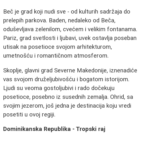
Beč je grad koji nudi sve - od kulturih sadržaja do
prelepih parkova. Baden, nedaleko od Beča,
oduševljava zelenilom, cvećem i velikim fontanama.
Pariz, grad svetlosti i ljubavi, uvek ostavlja poseban
utisak na posetioce svojom arhitekturom,
umetnošću i romantičnom atmosferom.
Skoplje, glavni grad Severne Makedonije, iznenadiće
vas svojom druželjubivošću i bogatom istorijom.
Ljudi su veoma gostoljubivi i rado dočekuju
posetioce, posebno iz susednih zemalja. Ohrid, sa
svojim jezerom, još jedna je destinacija koju vredi
posetiti u ovoj regiji.
Dominikanska Republika - Tropski raj