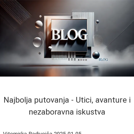
Najbolja putovanja - Utici, avanture i
nezaboravna iskustva
Vitomirka Radivojša
2025-01-05