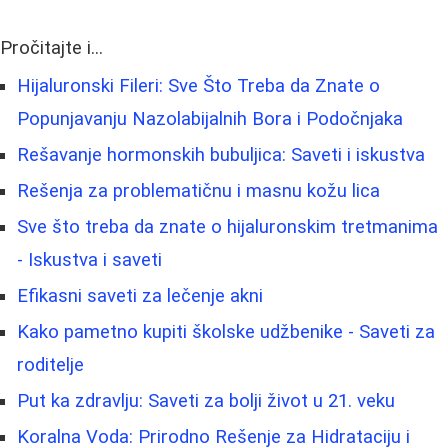
Pročitajte i...
Hijaluronski Fileri: Sve Što Treba da Znate o
Popunjavanju Nazolabijalnih Bora i Podočnjaka
Rešavanje hormonskih bubuljica: Saveti i iskustva
Rešenja za problematičnu i masnu kožu lica
Sve što treba da znate o hijaluronskim tretmanima
- Iskustva i saveti
Efikasni saveti za lečenje akni
Kako pametno kupiti školske udžbenike - Saveti za
roditelje
Put ka zdravlju: Saveti za bolji život u 21. veku
Koralna Voda: Prirodno Rešenje za Hidrataciju i