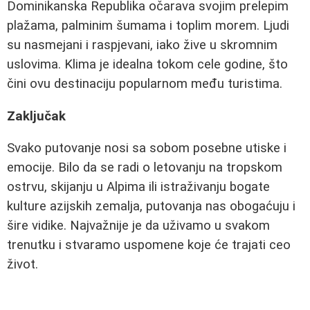
Dominikanska Republika očarava svojim prelepim
plažama, palminim šumama i toplim morem. Ljudi
su nasmejani i raspjevani, iako žive u skromnim
uslovima. Klima je idealna tokom cele godine, što
čini ovu destinaciju popularnom među turistima.
Zaključak
Svako putovanje nosi sa sobom posebne utiske i
emocije. Bilo da se radi o letovanju na tropskom
ostrvu, skijanju u Alpima ili istraživanju bogate
kulture azijskih zemalja, putovanja nas obogaćuju i
šire vidike. Najvažnije je da uživamo u svakom
trenutku i stvaramo uspomene koje će trajati ceo
život.