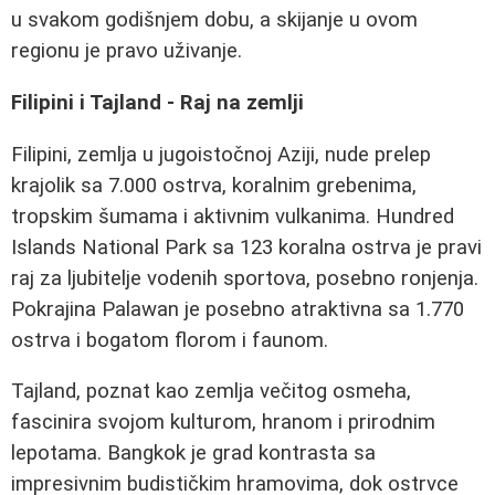
u svakom godišnjem dobu, a skijanje u ovom
regionu je pravo uživanje.
Filipini i Tajland - Raj na zemlji
Filipini, zemlja u jugoistočnoj Aziji, nude prelep
krajolik sa 7.000 ostrva, koralnim grebenima,
tropskim šumama i aktivnim vulkanima. Hundred
Islands National Park sa 123 koralna ostrva je pravi
raj za ljubitelje vodenih sportova, posebno ronjenja.
Pokrajina Palawan je posebno atraktivna sa 1.770
ostrva i bogatom florom i faunom.
Tajland, poznat kao zemlja večitog osmeha,
fascinira svojom kulturom, hranom i prirodnim
lepotama. Bangkok je grad kontrasta sa
impresivnim budističkim hramovima, dok ostrvce