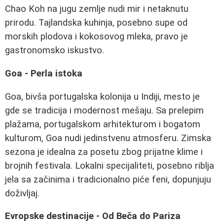
Chao Koh na jugu zemlje nudi mir i netaknutu
prirodu. Tajlandska kuhinja, posebno supe od
morskih plodova i kokosovog mleka, pravo je
gastronomsko iskustvo.
Goa - Perla istoka
Goa, bivša portugalska kolonija u Indiji, mesto je
gde se tradicija i modernost mešaju. Sa prelepim
plažama, portugalskom arhitekturom i bogatom
kulturom, Goa nudi jedinstvenu atmosferu. Zimska
sezona je idealna za posetu zbog prijatne klime i
brojnih festivala. Lokalni specijaliteti, posebno riblja
jela sa začinima i tradicionalno piće feni, dopunjuju
doživljaj.
Evropske destinacije - Od Beča do Pariza