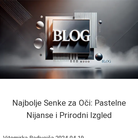
Najbolje Senke za Oči: Pastelne
Nijanse i Prirodni Izgled
Vitomirka Radivojša
2024-04-19