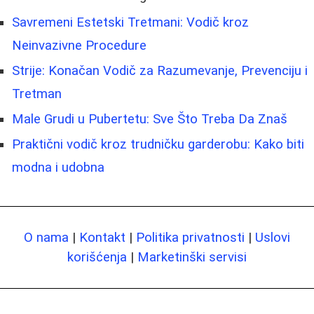
Savremeni Estetski Tretmani: Vodič kroz
Neinvazivne Procedure
Strije: Konačan Vodič za Razumevanje, Prevenciju i
Tretman
Male Grudi u Pubertetu: Sve Što Treba Da Znaš
Praktični vodič kroz trudničku garderobu: Kako biti
modna i udobna
O nama
|
Kontakt
|
Politika privatnosti
|
Uslovi
korišćenja
|
Marketinški servisi