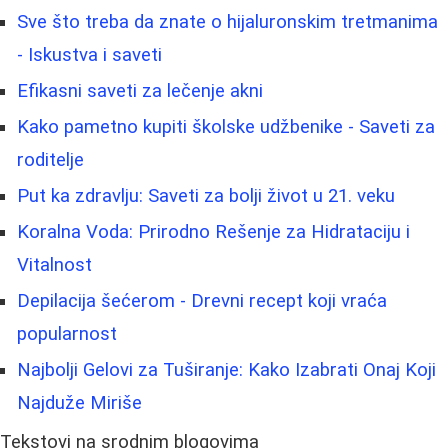
Sve što treba da znate o hijaluronskim tretmanima
- Iskustva i saveti
Efikasni saveti za lečenje akni
Kako pametno kupiti školske udžbenike - Saveti za
roditelje
Put ka zdravlju: Saveti za bolji život u 21. veku
Koralna Voda: Prirodno Rešenje za Hidrataciju i
Vitalnost
Depilacija šećerom - Drevni recept koji vraća
popularnost
Najbolji Gelovi za Tuširanje: Kako Izabrati Onaj Koji
Najduže Miriše
Tekstovi na srodnim blogovima