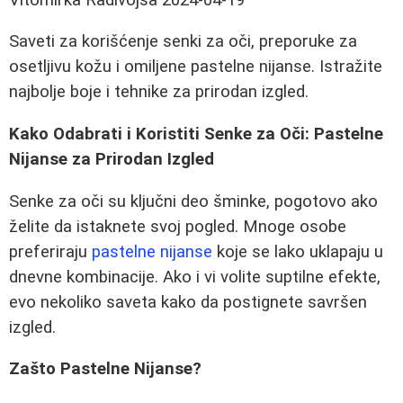
Saveti za korišćenje senki za oči, preporuke za
osetljivu kožu i omiljene pastelne nijanse. Istražite
najbolje boje i tehnike za prirodan izgled.
Kako Odabrati i Koristiti Senke za Oči: Pastelne
Nijanse za Prirodan Izgled
Senke za oči su ključni deo šminke, pogotovo ako
želite da istaknete svoj pogled. Mnoge osobe
preferiraju
pastelne nijanse
koje se lako uklapaju u
dnevne kombinacije. Ako i vi volite suptilne efekte,
evo nekoliko saveta kako da postignete savršen
izgled.
Zašto Pastelne Nijanse?