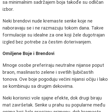
sa minimalnim sadržajem boja takođe su odličan
izbor.
Neki brendovi nude kremaste senke koje ne
naboravaju se i ne razmazuju tokom dana. Takve
formulacije su idealne za one koji žele dugotrajan
izgled bez potrebe za čestim doterivanjem.
Omiljene Boje i Brendovi
Mnoge osobe preferiraju neutralne nijanse poput
braon, maslinasto zelene i svetlih ljubičastih
tonova. Ove boje pogoduju većini nijansi očiju i lako
se kombinuju sa drugim dekovima.
Neki korisnici vole sjajne efekte, dok drugi biraju
mat završetak. Senke u prahu su popularne među
onima koji žele preciznu primenu, dok kremaste