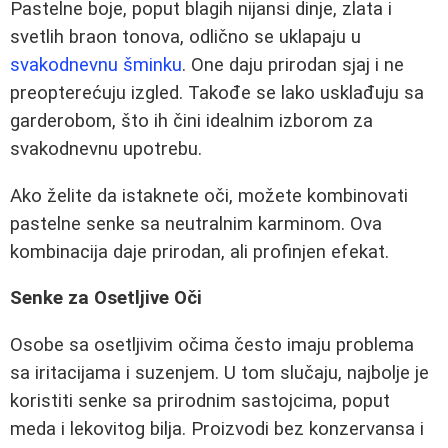
Pastelne boje, poput blagih nijansi dinje, zlata i
svetlih braon tonova, odlično se uklapaju u
svakodnevnu šminku
. One daju prirodan sjaj i ne
preopterećuju izgled. Takođe se lako usklađuju sa
garderobom, što ih čini idealnim izborom za
svakodnevnu upotrebu.
Ako želite da istaknete oči, možete kombinovati
pastelne senke sa neutralnim karminom. Ova
kombinacija daje prirodan, ali profinjen efekat.
Senke za Osetljive Oči
Osobe sa osetljivim očima često imaju problema
sa iritacijama i suzenjem. U tom slučaju, najbolje je
koristiti senke sa prirodnim sastojcima, poput
meda i lekovitog bilja. Proizvodi bez konzervansa i