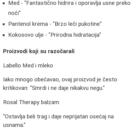
Med - "Fantastično hidrira i oporavlja usne preko
noći"
Pantenol krema - "Brzo leči pukotine"
Kokosovo ulje - "Prirodna hidratacija"
Proizvodi koji su razočarali
Labello Med i mleko
Iako mnogo obećavao, ovaj proizvod je često
kritikovan: "Smrdi i ne daje nikakvu negu."
Rosal Therapy balzam
"Ostavlja beli trag i daje neprijatan osećaj na
usnama."