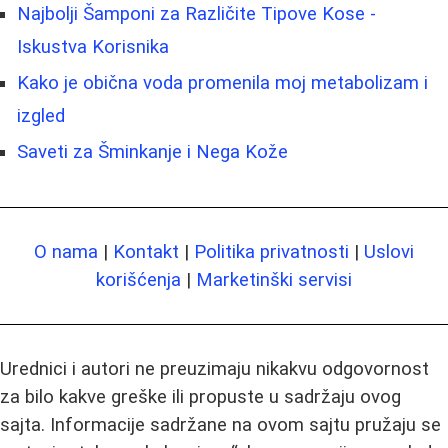
Najbolji Šamponi za Različite Tipove Kose -
Iskustva Korisnika
Kako je obična voda promenila moj metabolizam i
izgled
Saveti za Šminkanje i Nega Kože
O nama
|
Kontakt
|
Politika privatnosti
|
Uslovi
korišćenja
|
Marketinški servisi
Urednici i autori ne preuzimaju nikakvu odgovornost
za bilo kakve greške ili propuste u sadržaju ovog
sajta. Informacije sadržane na ovom sajtu pružaju se