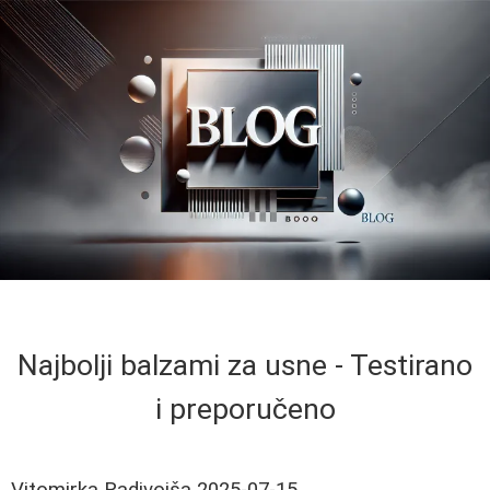
Najbolji balzami za usne - Testirano
i preporučeno
Vitomirka Radivojša
2025-07-15