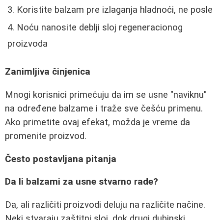
Koristite balzam pre izlaganja hladnoći, ne posle
Noću nanosite deblji sloj regeneracionog
proizvoda
Zanimljiva činjenica
Mnogi korisnici primećuju da im se usne "naviknu"
na određene balzame i traže sve češću primenu.
Ako primetite ovaj efekat, možda je vreme da
promenite proizvod.
Često postavljana pitanja
Da li balzami za usne stvarno rade?
Da, ali različiti proizvodi deluju na različite načine.
Neki stvaraju zaštitni sloj, dok drugi dubinski