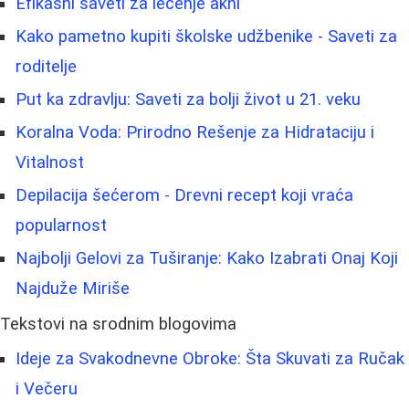
Efikasni saveti za lečenje akni
Kako pametno kupiti školske udžbenike - Saveti za
roditelje
Put ka zdravlju: Saveti za bolji život u 21. veku
Koralna Voda: Prirodno Rešenje za Hidrataciju i
Vitalnost
Depilacija šećerom - Drevni recept koji vraća
popularnost
Najbolji Gelovi za Tuširanje: Kako Izabrati Onaj Koji
Najduže Miriše
Tekstovi na srodnim blogovima
Ideje za Svakodnevne Obroke: Šta Skuvati za Ručak
i Večeru