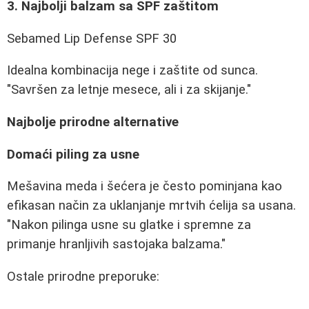
3. Najbolji balzam sa SPF zaštitom
Sebamed Lip Defense SPF 30
Idealna kombinacija nege i zaštite od sunca.
"Savršen za letnje mesece, ali i za skijanje."
Najbolje prirodne alternative
Domaći piling za usne
Mešavina meda i šećera je često pominjana kao
efikasan način za uklanjanje mrtvih ćelija sa usana.
"Nakon pilinga usne su glatke i spremne za
primanje hranljivih sastojaka balzama."
Ostale prirodne preporuke: