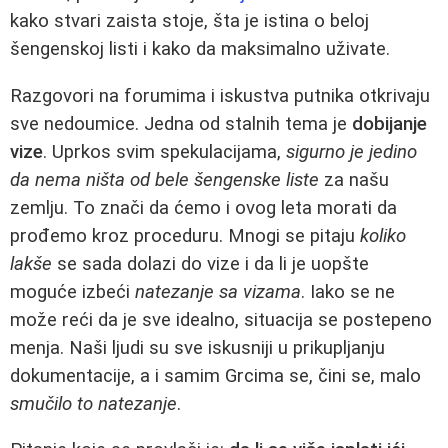
kako stvari zaista stoje, šta je istina o beloj
šengenskoj listi i kako da maksimalno uživate.
Razgovori na forumima i iskustva putnika otkrivaju
sve nedoumice. Jedna od stalnih tema je
dobijanje
vize
. Uprkos svim spekulacijama,
sigurno je jedino
da nema ništa od bele šengenske liste
za našu
zemlju. To znači da ćemo i ovog leta morati da
prođemo kroz proceduru. Mnogi se pitaju
koliko
lakše
se sada dolazi do vize i da li je uopšte
moguće izbeći
natezanje sa vizama
. Iako se ne
može reći da je sve idealno, situacija se postepeno
menja. Naši ljudi su sve iskusniji u prikupljanju
dokumentacije, a i samim Grcima se, čini se, malo
smučilo to natezanje
.