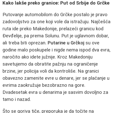
Kako lakše preko granice: Put od Srbije do Grčke
Putovanje automobilom do Grčke postalo je pravo
zadovoljstvo za one koji vole da istražuju. Najčešća
ruta ide preko Makedonije, prelazeći granicu kod
Đevđelije, pa prema Solunu. Put je uglavnom dobar,
ali treba biti oprezan.
Putarine u Grčkoj
su ove
godine malo poskupele i nigde nema ispod dva evra,
naročito ako idete južnije. Kroz Makedoniju
savetujemo da obratite pažnju na ograničenje
brzine, jer policija voli da kontroliše. Na granici
obavezno zamenite evre u denare, jer se plaćanje u
evrima zaokružuje bezobrazno na gore.
Dvadesetak evra u denarima je sasvim dovoljno za
tamo i nazad.
Što se goriva tiče, preporuka je da točite na