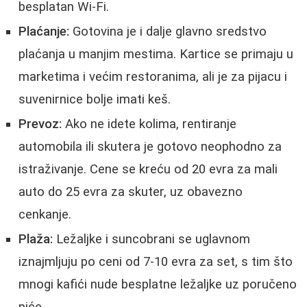
besplatan Wi-Fi.
Plaćanje:
Gotovina je i dalje glavno sredstvo
plaćanja u manjim mestima. Kartice se primaju u
marketima i većim restoranima, ali je za pijacu i
suvenirnice bolje imati keš.
Prevoz:
Ako ne idete kolima, rentiranje
automobila ili skutera je gotovo neophodno za
istraživanje. Cene se kreću od 20 evra za mali
auto do 25 evra za skuter, uz obavezno
cenkanje.
Plaža:
Ležaljke i suncobrani se uglavnom
iznajmljuju po ceni od 7-10 evra za set, s tim što
mnogi kafići nude besplatne ležaljke uz poručeno
piće.