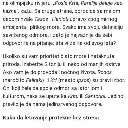
na olimpijsku rivijeru.
„Posle Krfa, Paralija deluje kao
kazna“,
kažu. Sa druge strane, porodice sa malom
decom hvale
Tasos
i
Hanioti
upravo zbog mirnog
ambijenta i plitkog mora. Svako ima svoju definiciju
savršenog odmora, i zato je najvažnije da sebi
odgovorite na pitanje: šta vi želite od svog leta?
Ukoliko su vam prioritet čisto more i netaknuta
priroda, izaberite Sitoniju ili neko od manjih ostrva.
Ako vam je do provoda i noćnog života,
Rodos
(naročito
Faliraki
) ili
Krf
(mesto
Ipsos
) su pravi izbor.
Oni koji žele da spoje odmor sa istorijom i
kulturom, neka se upute ka
Kritu
ili
Santorini
. Jedino
pravilo je da nema jedinstvenog odgovora.
Kako da letovanje protekne bez stresa