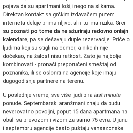
pojava da su apartmani lošiji nego na slikama.
Direktan kontakt sa grčkim izdavačem putem
interneta deluje primamljivo, ali i tu ima rizika.
Grci
su poznati po tome da ne ažuriraju redovno onlajn
kalendare
, pa se dešavaju duple rezervacije. Priče o
ljudima koji su stigli na odmor, a niko ih nije
dočekao, na žalost nisu retkost. Zato je najbolje
kombinovati - pronaći preporučeni smeštaj od
poznanika, ili se osloniti na agencije koje imaju
dugogodišnje partnere na terenu.
U poslednje vreme, sve više ljudi bira
last minute
ponude. Septembarski aranžmani znaju da budu
neverovatno povoljni, poput 15 dana apartmana na
obali sa prevozom i vizom za samo 75 evra. U junu
i septembru agencije često puštaju vansezonske