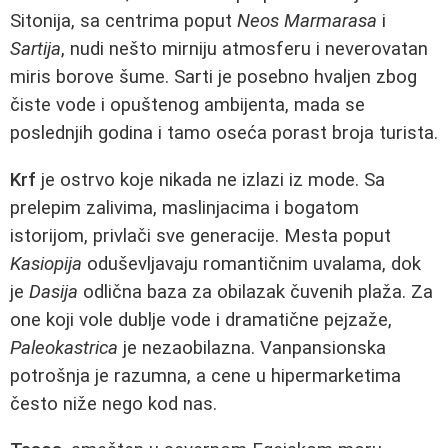
Sitonija, sa centrima poput
Neos Marmarasa
i
Sartija
, nudi nešto mirniju atmosferu i neverovatan
miris borove šume. Sarti je posebno hvaljen zbog
čiste vode i opuštenog ambijenta, mada se
poslednjih godina i tamo oseća porast broja turista.
Krf
je ostrvo koje nikada ne izlazi iz mode. Sa
prelepim zalivima, maslinjacima i bogatom
istorijom, privlači sve generacije. Mesta poput
Kasiopija
oduševljavaju romantičnim uvalama, dok
je
Dasija
odlična baza za obilazak čuvenih plaža. Za
one koji vole dublje vode i dramatične pejzaže,
Paleokastrica
je nezaobilazna. Vanpansionska
potrošnja je razumna, a cene u hipermarketima
često niže nego kod nas.