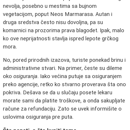
nevolja, posebno u mestima sa bujnom
vegetacijom, poput Neos Marmarasa. Autan i
druga sredstva često nisu dovoljna, pa su
komarnici na prozorima prava blagodet. Ipak, malo
ko ove neprijatnosti stavlja ispred lepote grčkog
mora.
No, pored prirodnih izazova, turiste ponekad brinu i
administrativne stvari. Na primer, česte su dileme
oko
osiguranja
. Iako većina putuje sa osiguranjem
preko agencije, retko ko stvarno proverava šta ono
pokriva. Dešava se da u slučaju posete lekaru
morate sami da platite troškove, a onda sakupljate
račune za refundaciju. Zato se uvek informišite o
uslovima osiguranja pre puta.