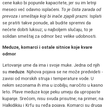
cene kako bi popunile kapacitete, jer su im letnji
meseci već odavno isplaćeni.
To je čista zarada od
prevoza i smeštaja koji bi inače zjapili prazni.
Isplati
se pratiti takve ponude, ali budite spremni da
nećete dobiti luksuz; u najboljem slučaju, to je
solidan smeštaj za odmor bez velike udobnosti.
Meduze, komarci i ostale sitnice koje kvare
odmor
Letovanje ume da ima i svoje muke. Jedna od njih
su
meduze
. Njihova pojava se ne može predvideti -
zavisi od morskih struja i temperature vode. U
nekim sezonama ih ima u izobilju, naročito u kasno
leto. Plave meduze koje peku umeju da upropaste
kupanje. Srećom, nisu svuda prisutne; na primer, na
Halkidikiju i Krfu su ređa pojava. Komarci su druga