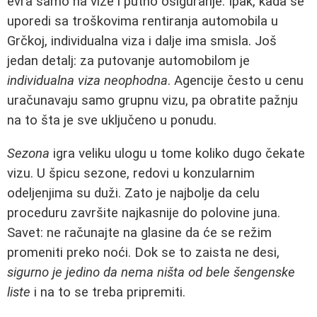
evra samo na vize i putno osiguranje. Ipak, kada se
uporedi sa troškovima rentiranja automobila u
Grčkoj, individualna viza i dalje ima smisla. Još
jedan detalj: za putovanje automobilom je
individualna viza neophodna
. Agencije često u cenu
uračunavaju samo grupnu vizu, pa obratite pažnju
na to šta je sve uključeno u ponudu.
Sezona
igra veliku ulogu u tome koliko dugo čekate
vizu. U špicu sezone, redovi u konzularnim
odeljenjima su duži. Zato je najbolje da celu
proceduru završite najkasnije do polovine juna.
Savet: ne računajte na glasine da će se režim
promeniti preko noći. Dok se to zaista ne desi,
sigurno je jedino da nema ništa od bele šengenske
liste
i na to se treba pripremiti.