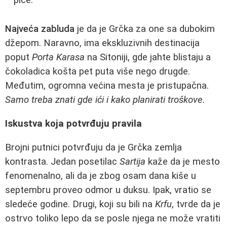
Najveća zabluda
je da je Grčka za one sa dubokim
džepom. Naravno, ima ekskluzivnih destinacija
poput
Porta Karasa
na Sitoniji, gde jahte blistaju a
čokoladica košta pet puta više nego drugde.
Međutim, ogromna većina mesta je pristupačna.
Samo treba znati gde ići i kako planirati troškove.
Iskustva koja potvrđuju pravila
Brojni putnici potvrđuju da je Grčka zemlja
kontrasta. Jedan posetilac
Sartija
kaže da je mesto
fenomenalno, ali da je zbog osam dana kiše u
septembru proveo odmor u duksu. Ipak, vratio se
sledeće godine. Drugi, koji su bili na
Krfu
, tvrde da je
ostrvo toliko lepo da se posle njega ne može vratiti