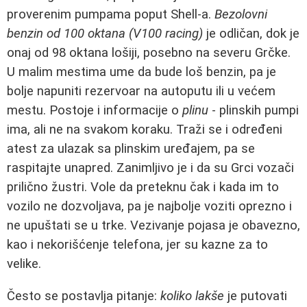
proverenim pumpama poput Shell-a.
Bezolovni
benzin od 100 oktana (V100 racing)
je odličan, dok je
onaj od 98 oktana lošiji, posebno na severu Grčke.
U malim mestima ume da bude loš benzin, pa je
bolje napuniti rezervoar na autoputu ili u većem
mestu. Postoje i informacije o
plinu
- plinskih pumpi
ima, ali ne na svakom koraku. Traži se i određeni
atest za ulazak sa plinskim uređajem, pa se
raspitajte unapred. Zanimljivo je i da su Grci vozači
prilično žustri. Vole da preteknu čak i kada im to
vozilo ne dozvoljava, pa je najbolje voziti oprezno i
ne upuštati se u trke. Vezivanje pojasa je obavezno,
kao i nekorišćenje telefona, jer su kazne za to
velike.
Često se postavlja pitanje:
koliko lakše
je putovati