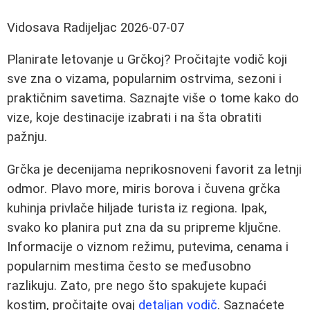
Vidosava Radijeljac
2026-07-07
Planirate letovanje u Grčkoj? Pročitajte vodič koji
sve zna o vizama, popularnim ostrvima, sezoni i
praktičnim savetima. Saznajte više o tome kako do
vize, koje destinacije izabrati i na šta obratiti
pažnju.
Grčka je decenijama neprikosnoveni favorit za letnji
odmor. Plavo more, miris borova i čuvena grčka
kuhinja privlače hiljade turista iz regiona. Ipak,
svako ko planira put zna da su pripreme ključne.
Informacije o viznom režimu, putevima, cenama i
popularnim mestima često se međusobno
razlikuju. Zato, pre nego što spakujete kupaći
kostim, pročitajte ovaj
detaljan vodič
. Saznaćete