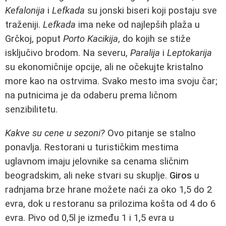
Kefalonija
i
Lefkada
su jonski biseri koji postaju sve
traženiji.
Lefkada
ima neke od najlepših plaža u
Grčkoj, poput
Porto Kacikija
, do kojih se stiže
isključivo brodom. Na severu,
Paralija
i
Leptokarija
su ekonomičnije opcije, ali ne očekujte kristalno
more kao na ostrvima. Svako mesto ima svoju čar;
na putnicima je da odaberu prema ličnom
senzibilitetu.
Kakve su cene u sezoni?
Ovo pitanje se stalno
ponavlja. Restorani u turističkim mestima
uglavnom imaju jelovnike sa cenama sličnim
beogradskim, ali neke stvari su skuplje.
Giros
u
radnjama brze hrane možete naći za oko 1,5 do 2
evra, dok u restoranu sa prilozima košta od 4 do 6
evra. Pivo od 0,5l je između 1 i 1,5 evra u