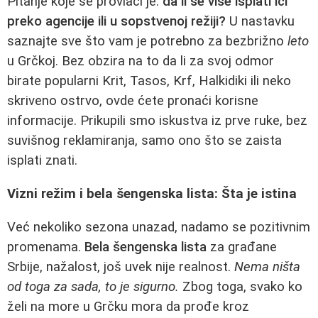
Pitanje koje se provlači je:
da li se više isplati ići
preko agencije ili u sopstvenoj režiji?
U nastavku
saznajte sve što vam je potrebno za bezbrižno
leto
u Grčkoj. Bez obzira na to da li za svoj odmor
birate popularni Krit, Tasos, Krf, Halkidiki ili neko
skriveno ostrvo, ovde ćete pronaći korisne
informacije. Prikupili smo iskustva iz prve ruke, bez
suvišnog reklamiranja, samo ono što se zaista
isplati znati.
Vizni režim i bela šengenska lista: Šta je istina
Već nekoliko sezona unazad, nadamo se pozitivnim
promenama.
Bela šengenska lista
za građane
Srbije, nažalost, još uvek nije realnost.
Nema ništa
od toga za sada, to je sigurno.
Zbog toga, svako ko
želi na more u Grčku mora da prođe kroz