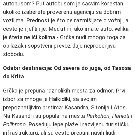
autobusom? Put autobusom je sasvim korektan
ukoliko izaberete proverenu agenciju sa dobrim
vozilima. Prednost je što ne razmišljate o vožnji, a
često je i jeftinije. Međutim, ako imate auto,
velika
je šteta ne ići kolima
- Grčka nudi mnogo toga za
obilazak i sopstveni prevoz daje neprocenjivu
slobodu.
Odabir destinacije: Od severa do juga, od Tasosa
do Krita
Grčka je prepuna raznolikih mesta za odmor. Prvi
izbor za mnoge je
Halkidiki
, sa svojim
prepoznatljivim prstima: Kasandra, Sitonija i Atos.
Na Kasandri su popularna mesta
Pefkohori
,
Hanioti
i
Polihrono
. Poseduju lepe plaže i razvijenu turističku
infrastrukturu, ali su često prepuni naših ljudi.