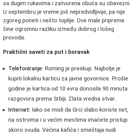
sa dugim rukavima i zatvorena obuća su obavezni.
U septembru je vreme još nepredvidljivije, pa nije
zgoreg poneti i nešto toplije. Ove male pripreme
čine ogromnu razliku između dobrog i lošeg
provoda.
Praktični saveti za put i boravak
Telefoniranje:
Roming je preskup. Najbolje je
kupiti lokalnu karticu za javne govornice. Prošle
godine je kartica od 10 evra donosila 90 minuta
razgovora prema Srbiji. Zlata vredna stvar.
Internet:
Iako se misli da Grci slabo koriste net,
na ostrvima i u većim mestima imaćete pristup
skoro svuda. Većina kafića i smeštaja nudi