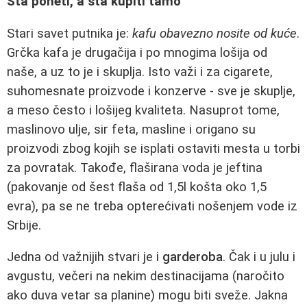
Šta poneti, a šta kupiti tamo
Stari savet putnika je:
kafu obavezno nosite od kuće
.
Grčka kafa je drugačija i po mnogima lošija od
naše, a uz to je i skuplja. Isto važi i za cigarete,
suhomesnate proizvode i konzerve - sve je skuplje,
a meso često i lošijeg kvaliteta. Nasuprot tome,
maslinovo ulje, sir feta, masline i origano su
proizvodi zbog kojih se isplati ostaviti mesta u torbi
za povratak. Takođe, flaširana voda je jeftina
(pakovanje od šest flaša od 1,5l košta oko 1,5
evra), pa se ne treba opterećivati nošenjem vode iz
Srbije.
Jedna od važnijih stvari je i
garderoba
. Čak i u julu i
avgustu, večeri na nekim destinacijama (naročito
ako duva vetar sa planine) mogu biti sveže. Jakna