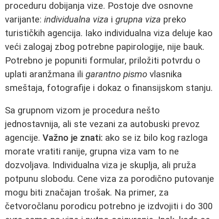
proceduru dobijanja vize. Postoje dve osnovne
varijante:
individualna viza
i
grupna viza
preko
turističkih agencija. Iako individualna viza deluje kao
veći zalogaj zbog potrebne papirologije, nije bauk.
Potrebno je popuniti formular, priložiti potvrdu o
uplati aranžmana ili
garantno pismo
vlasnika
smeštaja, fotografije i dokaz o finansijskom stanju.
Sa grupnom vizom je procedura nešto
jednostavnija, ali ste vezani za autobuski prevoz
agencije.
Važno je znati:
ako se iz bilo kog razloga
morate vratiti ranije, grupna viza vam to ne
dozvoljava. Individualna viza je skuplja, ali pruža
potpunu slobodu. Cene viza za porodično putovanje
mogu biti značajan trošak. Na primer, za
četvoročlanu porodicu potrebno je izdvojiti i do 300