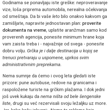
Godinama se ponavljaju iste greške: neproveravanje
vize, loša priprema automobila, nerealna očekivanja
od smeštaja. Da bi vaše
leto
bilo onakvo kakvom ga
zamišljate, napravite jednostavan plan:
proverite
dokumenta na vreme
, uplatite aranžman samo kod
proverenih agencija, ponesite minimum hrane koja
vam zaista treba i - najvažnije od svega - ponesite
dobru volju.
Grčka je i dalje destinacija u kojoj se
trenuci pretvaraju u uspomene, uprkos svim
administrativnim preprekama.
Nema sumnje da ćemo i ovog leta gledati iste
prizore: pune autobuse, redove na granicama i
raspoložene turiste na grčkim plažama. I dok jedni
još uvek kukaju da
nema ništa od bele šengenske
liste
, drugi su već rezervisali svoju ležaljku uz more.