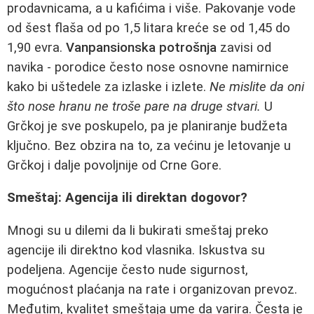
prodavnicama, a u kafićima i više. Pakovanje vode
od šest flaša od po 1,5 litara kreće se od 1,45 do
1,90 evra.
Vanpansionska potrošnja
zavisi od
navika - porodice često nose osnovne namirnice
kako bi uštedele za izlaske i izlete.
Ne mislite da oni
što nose hranu ne troše pare na druge stvari.
U
Grčkoj je sve poskupelo, pa je planiranje budžeta
ključno. Bez obzira na to, za većinu je letovanje u
Grčkoj i dalje povoljnije od Crne Gore.
Smeštaj: Agencija ili direktan dogovor?
Mnogi su u dilemi da li bukirati smeštaj preko
agencije ili direktno kod vlasnika. Iskustva su
podeljena. Agencije često nude sigurnost,
mogućnost plaćanja na rate i organizovan prevoz.
Međutim, kvalitet smeštaja ume da varira. Česta je