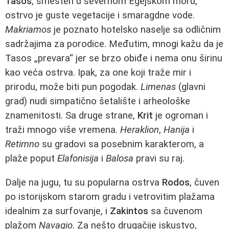
Tasos
, smešten u severnom Egejskom moru,
ostrvo je guste vegetacije i smaragdne vode.
Makriamos
je poznato hotelsko naselje sa odličnim
sadržajima za porodice. Međutim, mnogi kažu da je
Tasos „prevara“ jer se brzo obiđe i nema onu širinu
kao veća ostrva. Ipak, za one koji traže mir i
prirodu, može biti pun pogodak.
Limenas
(glavni
grad) nudi simpatično šetalište i arheološke
znamenitosti. Sa druge strane,
Krit
je ogroman i
traži mnogo više vremena.
Heraklion
,
Hanija
i
Retimno
su gradovi sa posebnim karakterom, a
plaže poput
Elafonisija
i
Balosa
pravi su raj.
Dalje na jugu, tu su popularna ostrva
Rodos
, čuven
po istorijskom starom gradu i vetrovitim plažama
idealnim za surfovanje, i
Zakintos
sa čuvenom
plažom
Navagio
. Za nešto drugačije iskustvo,