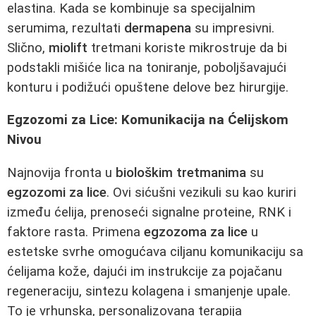
elastina. Kada se kombinuje sa specijalnim
serumima, rezultati
dermapena
su impresivni.
Slično,
miolift
tretmani koriste mikrostruje da bi
podstakli mišiće lica na toniranje, poboljšavajući
konturu i podižući opuštene delove bez hirurgije.
Egzozomi za Lice: Komunikacija na Ćelijskom
Nivou
Najnovija fronta u
biološkim tretmanima
su
egzozomi za lice
. Ovi sićušni vezikuli su kao kuriri
između ćelija, prenoseći signalne proteine, RNK i
faktore rasta. Primena
egzozoma za lice
u
estetske svrhe omogućava ciljanu komunikaciju sa
ćelijama kože, dajući im instrukcije za pojačanu
regeneraciju, sintezu kolagena i smanjenje upale.
To je vrhunska, personalizovana terapija