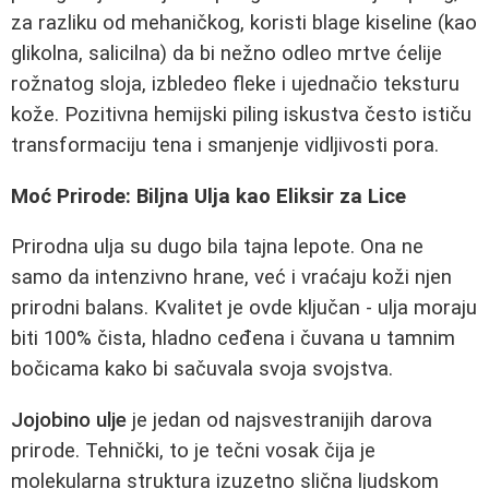
za razliku od mehaničkog, koristi blage kiseline (kao
glikolna, salicilna) da bi nežno odleo mrtve ćelije
rožnatog sloja, izbledeo fleke i ujednačio teksturu
kože. Pozitivna hemijski piling iskustva često ističu
transformaciju tena i smanjenje vidljivosti pora.
Moć Prirode: Biljna Ulja kao Eliksir za Lice
Prirodna ulja su dugo bila tajna lepote. Ona ne
samo da intenzivno hrane, već i vraćaju koži njen
prirodni balans. Kvalitet je ovde ključan - ulja moraju
biti 100% čista, hladno ceđena i čuvana u tamnim
bočicama kako bi sačuvala svoja svojstva.
Jojobino ulje
je jedan od najsvestranijih darova
prirode. Tehnički, to je tečni vosak čija je
molekularna struktura izuzetno slična ljudskom