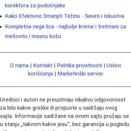
korektora za podočnjake
Kako Efektivno Smanjiti Težinu - Saveti i Iskustva
Kompletna nega lica - najbolje kreme i tretmani za
mešovitu i masnu kožu
O nama
|
Kontakt
|
Politika privatnosti
|
Uslovi
korišćenja
|
Marketinški servisi
Urednici i autori ne preuzimaju nikakvu odgovornost
za bilo kakve greške ili propuste u sadržaju ovog
sajta. Informacije sadržane na ovom sajtu pružaju se
u stanju „takvom kakve jesu“, bez garancija u pogledu