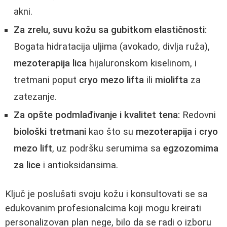
akni.
Za zrelu, suvu kožu sa gubitkom elastičnosti:
Bogata hidratacija uljima (avokado, divlja ruža),
mezoterapija lica
hijaluronskom kiselinom, i
tretmani poput
cryo mezo lifta
ili
miolifta
za
zatezanje.
Za opšte podmlađivanje i kvalitet tena:
Redovni
biološki tretmani
kao što su
mezoterapija
i
cryo
mezo lift
, uz podršku serumima sa
egzozomima
za lice
i antioksidansima.
Ključ je poslušati svoju kožu i konsultovati se sa
edukovanim profesionalcima koji mogu kreirati
personalizovan plan nege, bilo da se radi o izboru