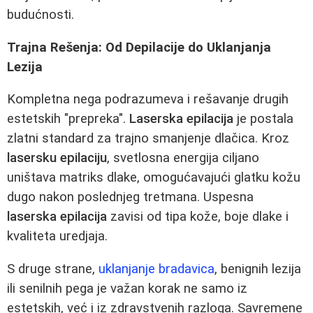
budućnosti.
Trajna Rešenja: Od Depilacije do Uklanjanja
Lezija
Kompletna nega podrazumeva i rešavanje drugih
estetskih "prepreka".
Laserska epilacija
je postala
zlatni standard za trajno smanjenje dlačica. Kroz
lasersku epilaciju
, svetlosna energija ciljano
uništava matriks dlake, omogućavajući glatku kožu
dugo nakon poslednjeg tretmana. Uspesna
laserska epilacija
zavisi od tipa kože, boje dlake i
kvaliteta uredjaja.
S druge strane,
uklanjanje bradavica
, benignih lezija
ili senilnih pega je važan korak ne samo iz
estetskih, već i iz zdravstvenih razloga. Savremene