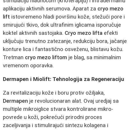
stimulaciju
hladnoćom
(krioterapiju) i intradermalnu
aplikaciju aktivnih serumova. Aparat za
cryo mezo
lift
istovremeno hladi površinu kože, stežući pore i
smirujući tkivo, dok ultrafinim iglicama isporučuje
koktel aktivnih sastojaka.
Cryo mezo lifta
efekti
uključuju trenutno zatezanje, redukciju bora, jаčanje
konture lica i fantastično osveženu, blistavu kožu.
Tretman
cryo mezo liftom
je blag, sa minimalnim
vremenom oporavka.
Dermapen i Miolift: Tehnologija za Regeneraciju
Za revitalizaciju kože i boru protiv ožiljaka,
Dermapen
je revolucionaran alat. Ovaj uredjaj sa
multiple mikroiglice stvara kontrolirane mikro-
povrede u koži, pokrećući prirodni proces
zaceljivanja i stimulirajući sintezu kolagena i