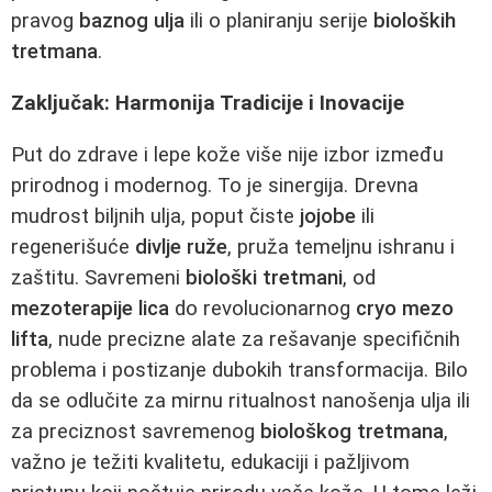
pravog
baznog ulja
ili o planiranju serije
bioloških
tretmana
.
Zaključak: Harmonija Tradicije i Inovacije
Put do zdrave i lepe kože više nije izbor između
prirodnog i modernog. To je sinergija. Drevna
mudrost biljnih ulja, poput čiste
jojobe
ili
regenerišuće
divlje ruže
, pruža temeljnu ishranu i
zaštitu. Savremeni
biološki tretmani
, od
mezoterapije lica
do revolucionarnog
cryo mezo
lifta
, nude precizne alate za rešavanje specifičnih
problema i postizanje dubokih transformacija. Bilo
da se odlučite za mirnu ritualnost nanošenja ulja ili
za preciznost savremenog
biološkog tretmana
,
važno je težiti kvalitetu, edukaciji i pažljivom