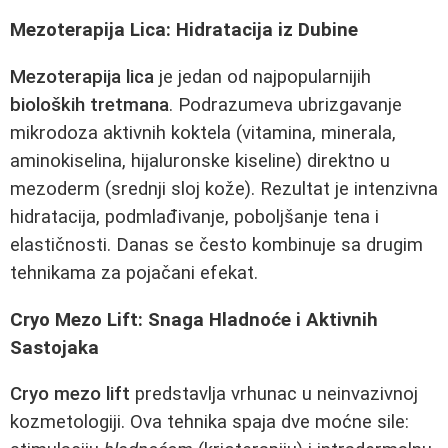
Mezoterapija Lica: Hidratacija iz Dubine
Mezoterapija lica
je jedan od najpopularnijih
bioloških tretmana
. Podrazumeva ubrizgavanje
mikrodoza aktivnih koktela (vitamina, minerala,
aminokiselina, hijaluronske kiseline) direktno u
mezoderm (srednji sloj kože). Rezultat je intenzivna
hidratacija, podmlađivanje, poboljšanje tena i
elastičnosti. Danas se često kombinuje sa drugim
tehnikama za pojačani efekat.
Cryo Mezo Lift: Snagа Hladnoće i Aktivnih
Sastojaka
Cryo mezo lift
predstavlja vrhunac u neinvazivnoj
kozmetologiji. Ova tehnika spaja dve moćne sile: