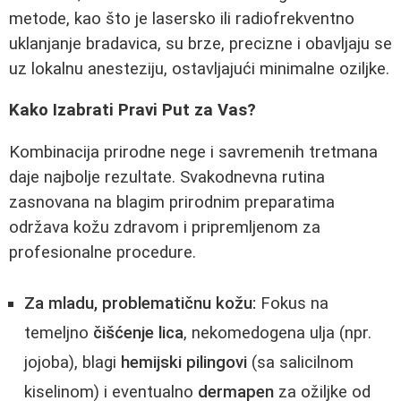
metode, kao što je lasersko ili radiofrekventno
uklanjanje bradavica, su brze, precizne i obavljaju se
uz lokalnu anesteziju, ostavljajući minimalne oziljke.
Kako Izabrati Pravi Put za Vas?
Kombinacija prirodne nege i savremenih tretmana
daje najbolje rezultate. Svakodnevna rutina
zasnovana na blagim prirodnim preparatima
održava kožu zdravom i pripremljenom za
profesionalne procedure.
Za mladu, problematičnu kožu:
Fokus na
temeljno
čišćenje lica
, nekomedogena ulja (npr.
jojoba), blagi
hemijski pilingovi
(sa salicilnom
kiselinom) i eventualno
dermapen
za ožiljke od