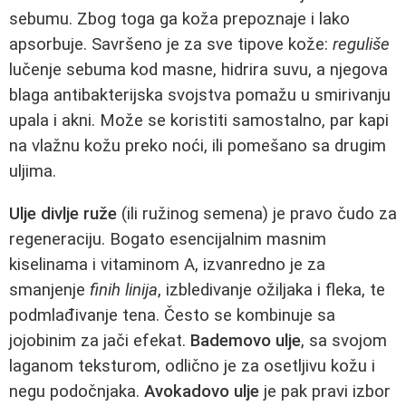
sebumu. Zbog toga ga koža prepoznaje i lako
apsorbuje. Savršeno je za sve tipove kože:
reguliše
lučenje sebuma kod masne, hidrira suvu, a njegova
blaga antibakterijska svojstva pomažu u smirivanju
upala i akni. Može se koristiti samostalno, par kapi
na vlažnu kožu preko noći, ili pomešano sa drugim
uljima.
Ulje divlje ruže
(ili ružinog semena) je pravo čudo za
regeneraciju. Bogato esencijalnim masnim
kiselinama i vitaminom A, izvanredno je za
smanjenje
finih linija
, izbledivanje ožiljaka i fleka, te
podmlađivanje tena. Često se kombinuje sa
jojobinim za jači efekat.
Bademovo ulje
, sa svojom
laganom teksturom, odlično je za osetljivu kožu i
negu podočnjaka.
Avokadovo ulje
je pak pravi izbor