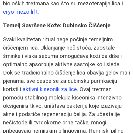
bioloških tretmana kao što su mezoterapija lica i
cryo mezo lift
.
Temelj Savršene Kože: Dubinsko Čišćenje
Svaki kvalitetan ritual nege počinje temeljnim
čišćenjem lica. Uklanjanje nečistoća, zaostale
šminke i viška sebuma omogućava koži da diše i
optimalno apsorbuje aktivne sastojke koji slede.
Dok se tradicionalno čišćenje lica obavlja gelovima i
pjenama, sve češće se za dubinsku purifikaciju
koristi i
aktivni kiseonik za lice
. Ovaj tretman
pomoću stabilnog molekula kiseonika intenzivno
oksigenira tkivo, uništava bakterije koje izazivaju
akne i podstiče regeneraciju čelijа. Za učestalije
nečistoće ili tvrdokorne crne tačke, mnogi
pribegavaju hemijskim pilingovima. Hemijski piling,