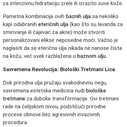
za intenzivnu hidrataciju zrele ili izrazito suve kože.
Pametna kombinacija ovih
baznih ulja
sa nekoliko
kapi odabranih
eteričnih ulja
(kao što su lavanda za
smirivanje ili čajevac za akne) može stvoriti
personalizovani eliksir neposedne moći. Važno je
naglasiti da se eterična ulja nikada ne nanose čista
na kožu, već uvek razblažena u
baznom ulju
.
Savremena Revolucija: Biološki Tretmani Lica
Dok prirodna ulja pružaju svakodnevnu negu,
savremena estetska medicina nudi
biološke
tretmane
za duboke transformacije. Ovi tretmani
rade na ćelijskom nivou, podstičući prirodne
procese obnove bez agresivnih invazivnih
procedura.