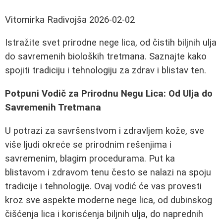
Vitomirka Radivojša
2026-02-02
Istražite svet prirodne nege lica, od čistih biljnih ulja
do savremenih bioloških tretmana. Saznajte kako
spojiti tradiciju i tehnologiju za zdrav i blistav ten.
Potpuni Vodič za Prirodnu Negu Lica: Od Ulja do
Savremenih Tretmana
U potrazi za savršenstvom i zdravljem kože, sve
više ljudi okreće se prirodnim rešenjima i
savremenim, blagim procedurama. Put ka
blistavom i zdravom tenu često se nalazi na spoju
tradicije i tehnologije. Ovaj vodić će vas provesti
kroz sve aspekte moderne nege lica, od dubinskog
čišćenja lica i korisćenja biljnih ulja, do naprednih