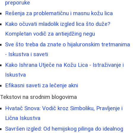
preporuke
Rešenja za problematičnu i masnu kožu lica
Kako očuvati mladolik izgled lica što duže?
Kompletan vodič za antiejdžing negu
Sve što treba da znate o hijaluronskim tretmanima
- Iskustva i saveti
Kako Ishrana Utječe na Kožu Lica - Istraživanje i
Iskustva
Efikasni saveti za lečenje akni
Tekstovi na srodnim blogovima
Hvatač Snova: Vodič kroz Simboliku, Pravljenje i
Lična Iskustva
Savršen izgled: Od hemijskog pilinga do idealnog