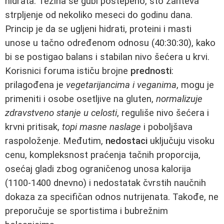
hidrata. Težina se gubi postepeno, što zahteva
strpljenje od nekoliko meseci do godinu dana.
Princip je da se ugljeni hidrati, proteini i masti
unose u tačno određenom odnosu (40:30:30), kako
bi se postigao balans i stabilan nivo šećera u krvi.
Korisnici foruma ističu brojne
prednosti
:
prilagođena je
vegetarijancima i veganima
, mogu je
primeniti i osobe osetljive na gluten,
normalizuje
zdravstveno stanje u celosti
, reguliše nivo šećera i
krvni pritisak,
topi masne naslage
i poboljšava
raspoloženje. Međutim,
nedostaci
uključuju visoku
cenu, kompleksnost praćenja tačnih proporcija,
osećaj gladi zbog ograničenog unosa kalorija
(1100-1400 dnevno) i nedostatak čvrstih naučnih
dokaza za specifičan odnos nutrijenata. Takođe, ne
preporučuje se sportistima i bubrežnim