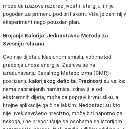
može da izazove razdražljivost i letargiju, i nije
pogodan za primenu pod pritiskom. Više je zanimljiv
eksperiment nego pouzdan plan.
Brojanje Kalorija: Jednostavna Metoda za
Svesniju Ishranu
Ovo nije dijeta u klasičnom smislu, već metod
praćenja unosa energije. Zasniva se na
izračunavanju Bazalnog Metabolizma (BMR) i
postizanju
kalorijskog deficita
.
Prednosti
su velike:
nema zabranjenih namirnica, zdraviji je od
ekstremnih dijeta, može da popravi krvnu sliku, a
brojne aplikacije ga čine lakšim.
Nedostaci
su što
nije uvek savršeno precizno, može biti naporno za
nekoga, i ne preporučuje se osobama sa istorijom