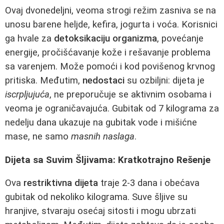
Ovaj dvonedeljni, veoma strogi režim zasniva se na
unosu barene heljde, kefira, jogurta i voća. Korisnici
ga hvale za
detoksikaciju organizma
, povećanje
energije, pročišćavanje kože i rešavanje problema
sa varenjem. Može pomoći i kod povišenog krvnog
pritiska. Međutim,
nedostaci
su ozbiljni: dijeta je
iscrpljujuća
, ne preporučuje se aktivnim osobama i
veoma je ograničavajuća. Gubitak od 7 kilograma za
nedelju dana ukazuje na gubitak vode i mišićne
mase, ne samo
masnih naslaga
.
Dijeta sa Suvim Šljivama: Kratkotrajno Rešenje
Ova
restriktivna dijeta
traje 2-3 dana i obećava
gubitak od nekoliko kilograma. Suve šljive su
hranjive, stvaraju osećaj sitosti i mogu ubrzati