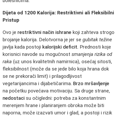
bolesnicima.
Dijeta od 1200 Kalorija: Restriktivni ali Fleksibilni
Pristup
Ovo je
restriktivni način ishrane
koji zahteva strogo
brojanje kalorija. Delotvorna je jer se
gubitak težine
javlja kada postoji
kalorijski deficit
. Prednosti koje
korisnici navode su mogućnost
smanjenja rizika od
raka
(uz unos kvalitetnih namirnica), osećaj sitosti,
fleksibilnost (može da se jede bilo koja hrana dok
se ne prekorači limit) i prilagodljivost
vegetarijancima i dijabetičarima.
Brzo mršavljenje
na početku povećava motivaciju. Sa druge strane,
nedostaci
su očigledni: potreba za konstantnim
merenjem hrane i planiranjem obroka može biti
naporna, može izazvati umor i glad, a postoji i rizik