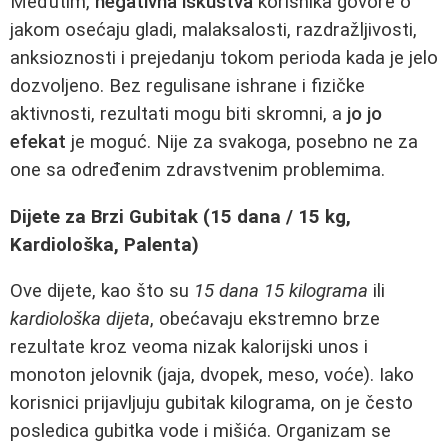
Međutim,
negativna iskustva
korisnika govore o
jakom osećaju gladi, malaksalosti, razdražljivosti,
anksioznosti i prejedanju tokom perioda kada je jelo
dozvoljeno. Bez regulisane ishrane i fizičke
aktivnosti, rezultati mogu biti skromni, a
jo jo
efekat
je moguć. Nije za svakoga, posebno ne za
one sa određenim zdravstvenim problemima.
Dijete za Brzi Gubitak (15 dana / 15 kg,
Kardiološka, Palenta)
Ove dijete, kao što su
15 dana 15 kilograma
ili
kardiološka dijeta
, obećavaju ekstremno brze
rezultate kroz veoma nizak kalorijski unos i
monoton jelovnik (jaja, dvopek, meso, voće). Iako
korisnici prijavljuju gubitak kilograma, on je često
posledica gubitka vode i mišića. Organizam se