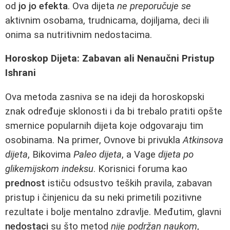
od
jo jo efekta
. Ova dijeta
ne preporučuje se
aktivnim osobama, trudnicama, dojiljama, deci ili
onima sa nutritivnim nedostacima.
Horoskop Dijeta: Zabavan ali Nenaučni Pristup
Ishrani
Ova metoda zasniva se na ideji da horoskopski
znak određuje sklonosti i da bi trebalo pratiti opšte
smernice popularnih dijeta koje odgovaraju tim
osobinama. Na primer, Ovnove bi privukla
Atkinsova
dijeta
, Bikovima
Paleo dijeta
, a Vage
dijeta po
glikemijskom indeksu
. Korisnici foruma kao
prednost
ističu odsustvo teških pravila, zabavan
pristup i činjenicu da su neki primetili pozitivne
rezultate i bolje mentalno zdravlje. Međutim, glavni
nedostaci
su što metod
nije podržan naukom
,