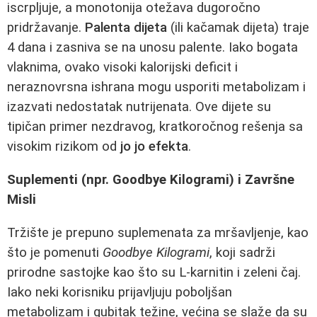
iscrpljuje, a monotonija otežava dugoročno
pridržavanje.
Palenta dijeta
(ili kačamak dijeta) traje
4 dana i zasniva se na unosu palente. Iako bogata
vlaknima, ovako visoki kalorijski deficit i
neraznovrsna ishrana mogu usporiti metabolizam i
izazvati nedostatak nutrijenata. Ove dijete su
tipičan primer nezdravog, kratkoročnog rešenja sa
visokim rizikom od
jo jo efekta
.
Suplementi (npr. Goodbye Kilogrami) i Završne
Misli
Tržište je prepuno suplemenata za mršavljenje, kao
što je pomenuti
Goodbye Kilogrami
, koji sadrži
prirodne sastojke kao što su L-karnitin i zeleni čaj.
Iako neki korisniku prijavljuju poboljšan
metabolizam i gubitak težine, većina se slaže da su