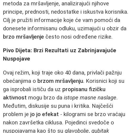
metoda za mršavljenje, analizirajući njihove
principe, prednosti, nedostatke i iskustva korisnika.
Cilj je pružiti informacije koje će vam pomoći da
donesete informisanu odluku, uzimajući u obzir da
brzo mršavljenje
često nosi određene rizike.
Pivo Dijeta: Brzi Rezultati uz Zabrinjavajuće
Nuspojave
Ovaj režim, koji traje oko 40 dana, privlači pažnju
obećanjima o
brzom mršavljenju
. Korisnici koji su
ga isprobali ističu da uz
propisanu fizičku
aktivnost
mogu brzo da
istope masne naslage
.
Međutim, diskusije su puna i kritika. Najčešći
problem je
jo jo efekat
- kilogrami se brzo vraćaju
nakon završetka ciklusa. Pojedinci svedoče o
nuspojavama kao što su
glavobolje
,
gubitak