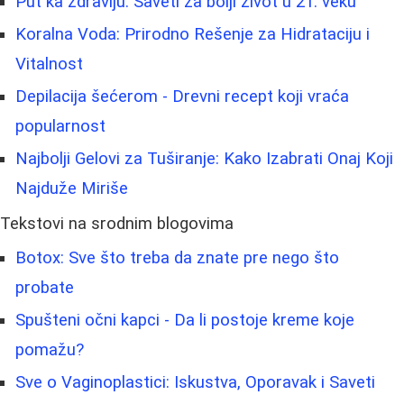
Put ka zdravlju: Saveti za bolji život u 21. veku
Koralna Voda: Prirodno Rešenje za Hidrataciju i
Vitalnost
Depilacija šećerom - Drevni recept koji vraća
popularnost
Najbolji Gelovi za Tuširanje: Kako Izabrati Onaj Koji
Najduže Miriše
Tekstovi na srodnim blogovima
Botox: Sve što treba da znate pre nego što
probate
Spušteni očni kapci - Da li postoje kreme koje
pomažu?
Sve o Vaginoplastici: Iskustva, Oporavak i Saveti