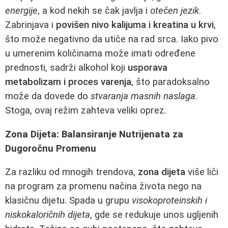
energije
, a kod nekih se čak javlja i
otečen jezik
.
Zabrinjava i
povišen nivo kalijuma i kreatina u krvi
,
što može negativno da utiče na rad srca. Iako pivo
u umerenim količinama može imati određene
prednosti, sadrži alkohol koji
usporava
metabolizam i proces varenja
, što paradoksalno
može da dovede do
stvaranja masnih naslaga
.
Stoga, ovaj režim zahteva veliki oprez.
Zona Dijeta: Balansiranje Nutrijenata za
Dugoročnu Promenu
Za razliku od mnogih trendova,
zona dijeta
više liči
na program za promenu načina života nego na
klasičnu dijetu. Spada u grupu
visokoproteinskih i
niskokaloričnih dijeta
, gde se redukuje unos ugljenih