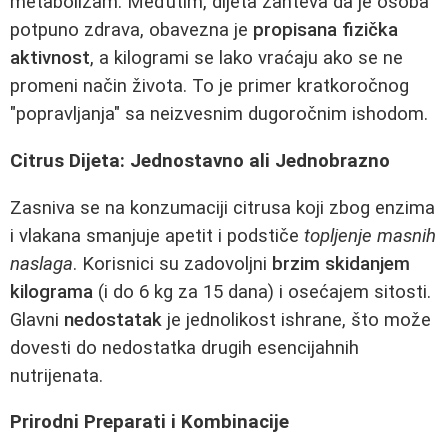
metabolizam. Međutim, dijeta zahteva da je osoba
potpuno zdrava, obavezna je
propisana fizička
aktivnost
, a kilogrami se lako vraćaju ako se ne
promeni način života. To je primer kratkoročnog
"popravljanja" sa neizvesnim dugoročnim ishodom.
Citrus Dijeta: Jednostavno ali Jednobrazno
Zasniva se na konzumaciji citrusa koji zbog enzima
i vlakana smanjuje apetit i podstiče
topljenje masnih
naslaga
. Korisnici su zadovoljni
brzim skidanjem
kilograma
(i do 6 kg za 15 dana) i osećajem sitosti.
Glavni
nedostatak
je jednolikost ishrane, što može
dovesti do nedostatka drugih esencijahnih
nutrijenata.
Prirodni Preparati i Kombinacije