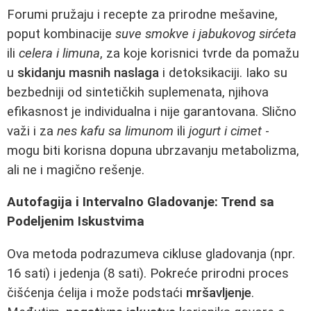
Forumi pružaju i recepte za prirodne mešavine,
poput kombinacije
suve smokve i jabukovog sirćeta
ili
celera i limuna
, za koje korisnici tvrde da pomažu
u
skidanju masnih naslaga
i detoksikaciji. Iako su
bezbedniji od sintetičkih suplemenata, njihova
efikasnost je individualna i nije garantovana. Slično
važi i za
nes kafu sa limunom
ili
jogurt i cimet
-
mogu biti korisna dopuna ubrzavanju metabolizma,
ali ne i magično rešenje.
Autofagija i Intervalno Gladovanje: Trend sa
Podeljenim Iskustvima
Ova metoda podrazumeva cikluse gladovanja (npr.
16 sati) i jedenja (8 sati). Pokreće prirodni proces
čišćenja ćelija i može podstaći
mršavljenje
.