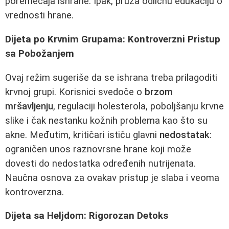
poremećaja ishrane. Ipak, pruža odličnu edukaciju o
vrednosti hrane.
Dijeta po Krvnim Grupama: Kontroverzni Pristup
sa Pobožanjem
Ovaj režim sugeriše da se ishrana treba prilagoditi
krvnoj grupi. Korisnici svedoče o
brzom
mršavljenju
, regulaciji holesterola, poboljšanju krvne
slike i čak nestanku kožnih problema kao što su
akne. Međutim, kritičari ističu glavni
nedostatak
:
ograničen unos raznovrsne hrane koji može
dovesti do nedostatka određenih nutrijenata.
Naučna osnova za ovakav pristup je slaba i veoma
kontroverzna.
Dijeta sa Heljdom: Rigorozan Detoks