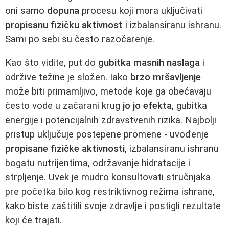
oni samo
dopuna
procesu koji mora uključivati
propisanu fizičku aktivnost
i izbalansiranu ishranu.
Sami po sebi su često razočarenje.
Kao što vidite, put do
gubitka masnih naslaga
i
održive težine je složen. Iako
brzo mršavljenje
može biti primamljivo, metode koje ga obećavaju
često vode u začarani krug
jo jo efekta
, gubitka
energije i potencijalnih zdravstvenih rizika. Najbolji
pristup uključuje postepene promene - uvođenje
propisane fizičke aktivnosti
, izbalansiranu ishranu
bogatu nutrijentima, održavanje hidratacije i
strpljenje. Uvek je mudro konsultovati stručnjaka
pre početka bilo kog restriktivnog režima ishrane,
kako biste zaštitili svoje zdravlje i postigli rezultate
koji će trajati.