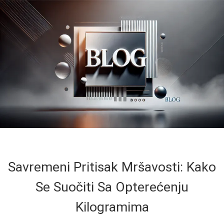
Savremeni Pritisak Mršavosti: Kako
Se Suočiti Sa Opterećenju
Kilogramima