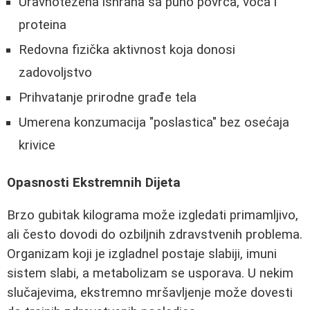
Uravnotežena ishrana sa puno povrća, voća i
proteina
Redovna fizička aktivnost koja donosi
zadovoljstvo
Prihvatanje prirodne građe tela
Umerena konzumacija "poslastica" bez osećaja
krivice
Opasnosti Ekstremnih Dijeta
Brzo gubitak kilograma može izgledati primamljivo,
ali često dovodi do ozbiljnih zdravstvenih problema.
Organizam koji je izgladnel postaje slabiji, imuni
sistem slabi, a metabolizam se usporava. U nekim
slučajevima, ekstremno mršavljenje može dovesti