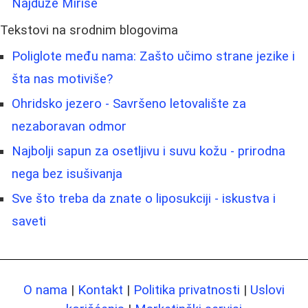
Najduže Miriše
Tekstovi na srodnim blogovima
Poliglote među nama: Zašto učimo strane jezike i
šta nas motiviše?
Ohridsko jezero - Savršeno letovalište za
nezaboravan odmor
Najbolji sapun za osetljivu i suvu kožu - prirodna
nega bez isušivanja
Sve što treba da znate o liposukciji - iskustva i
saveti
O nama
|
Kontakt
|
Politika privatnosti
|
Uslovi