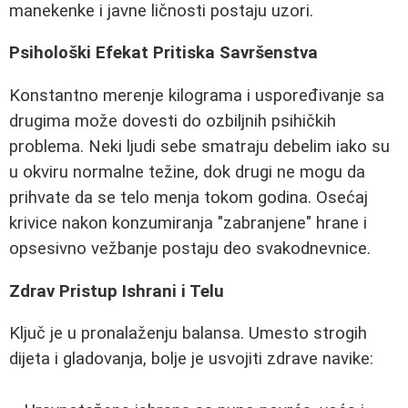
manekenke i javne ličnosti postaju uzori.
Psihološki Efekat Pritiska Savršenstva
Konstantno merenje kilograma i uspoređivanje sa
drugima može dovesti do ozbiljnih psihičkih
problema. Neki ljudi sebe smatraju debelim iako su
u okviru normalne težine, dok drugi ne mogu da
prihvate da se telo menja tokom godina. Osećaj
krivice nakon konzumiranja "zabranjene" hrane i
opsesivno vežbanje postaju deo svakodnevnice.
Zdrav Pristup Ishrani i Telu
Ključ je u pronalaženju balansa. Umesto strogih
dijeta i gladovanja, bolje je usvojiti zdrave navike: