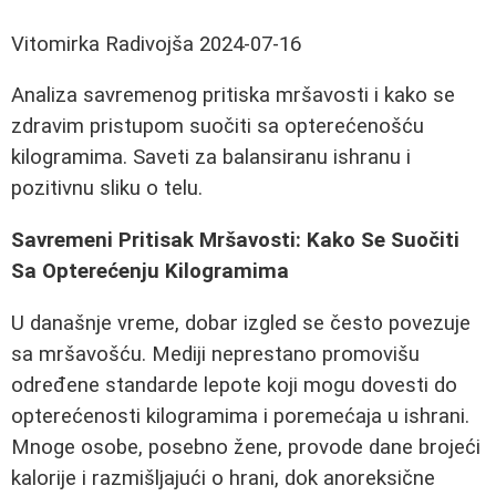
Vitomirka Radivojša
2024-07-16
Analiza savremenog pritiska mršavosti i kako se
zdravim pristupom suočiti sa opterećenošću
kilogramima. Saveti za balansiranu ishranu i
pozitivnu sliku o telu.
Savremeni Pritisak Mršavosti: Kako Se Suočiti
Sa Opterećenju Kilogramima
U današnje vreme, dobar izgled se često povezuje
sa mršavošću. Mediji neprestano promovišu
određene standarde lepote koji mogu dovesti do
opterećenosti kilogramima i poremećaja u ishrani.
Mnoge osobe, posebno žene, provode dane brojeći
kalorije i razmišljajući o hrani, dok anoreksične