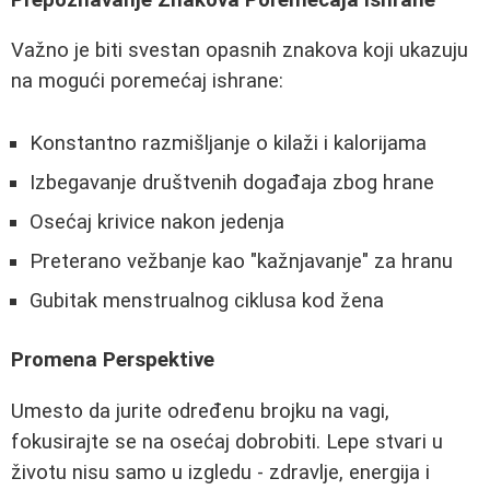
Važno je biti svestan opasnih znakova koji ukazuju
na mogući poremećaj ishrane:
Konstantno razmišljanje o kilaži i kalorijama
Izbegavanje društvenih događaja zbog hrane
Osećaj krivice nakon jedenja
Preterano vežbanje kao "kažnjavanje" za hranu
Gubitak menstrualnog ciklusa kod žena
Promena Perspektive
Umesto da jurite određenu brojku na vagi,
fokusirajte se na osećaj dobrobiti. Lepe stvari u
životu nisu samo u izgledu - zdravlje, energija i