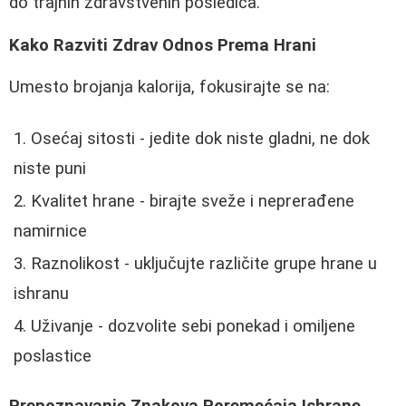
do trajnih zdravstvenih posledica.
Kako Razviti Zdrav Odnos Prema Hrani
Umesto brojanja kalorija, fokusirajte se na:
Osećaj sitosti - jedite dok niste gladni, ne dok
niste puni
Kvalitet hrane - birajte sveže i neprerađene
namirnice
Raznolikost - uključujte različite grupe hrane u
ishranu
Uživanje - dozvolite sebi ponekad i omiljene
poslastice
Prepoznavanje Znakova Poremećaja Ishrane