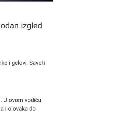
rodan izgled
e i gelovi. Saveti
ed. U ovom vodiču
a i olovaka do