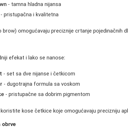
own
- tamna hladna nijansa
- pristupačna i kvalitetna
 brow) omogućavaju preciznije crtanje pojedinačnih dl
niji efekat i lako se nanose:
t
- set sa dve nijanse i četkicom
r
- dugotrajna formula sa voskom
ke
- pristupačne sa dobrim pigmentom
koristite kose četkice koje omogućavaju precizniju apli
a obrve