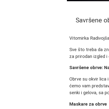
Savršene ob
Vitomirka Radivojš
Sve što treba da zn
za prirodan izgled i
Savršene obrve: Naj
Obrve su okvir lica
ćemo vam predstavit
senki i gelova, sa 
Maskare za obrve