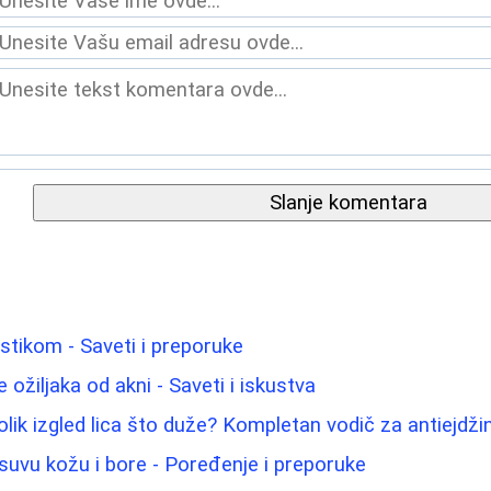
Slanje komentara
astikom - Saveti i preporuke
 ožiljaka od akni - Saveti i iskustva
lik izgled lica što duže? Kompletan vodič za antiejdži
suvu kožu i bore - Poređenje i preporuke