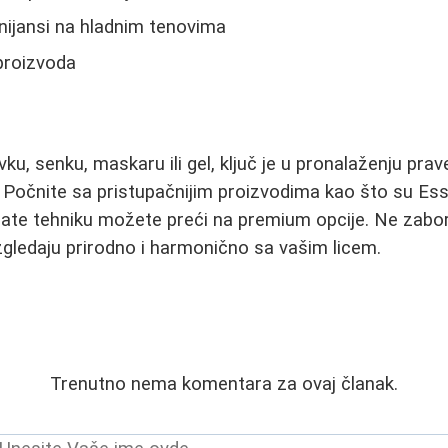
 nijansi na hladnim tenovima
proizvoda
ovku, senku, maskaru ili gel, ključ je u pronalaženju prav
Počnite sa pristupačnijim proizvodima kao što su Ess
ate tehniku možete preći na premium opcije. Ne zabora
zgledaju prirodno i harmonično sa vašim licem.
Trenutno nema komentara za ovaj članak.