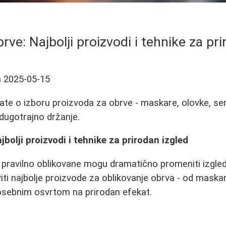
rve: Najbolji proizvodi i tehnike za pri
a
2025-05-15
ate o izboru proizvoda za obrve - maskare, olovke, senk
 dugotrajno držanje.
bolji proizvodi i tehnike za prirodan izgled
 i pravilno oblikovane mogu dramatično promeniti izgl
i najbolje proizvode za oblikovanje obrva - od maskar
posebnim osvrtom na prirodan efekat.