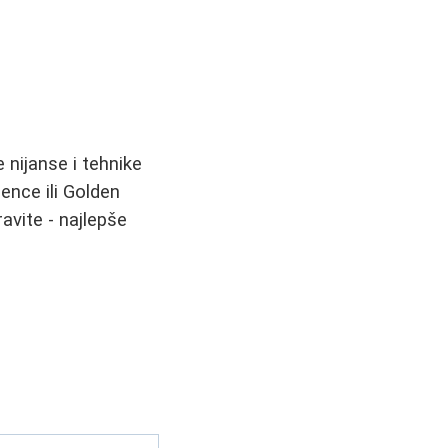
e nijanse i tehnike
ence ili Golden
vite - najlepše