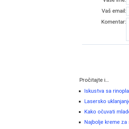
Vaše ime:
Vaš email:
Komentar:
Pročitajte i...
Iskustva sa rinopl
Lasersko uklanjanje
Kako očuvati mlado
Najbolje kreme za 