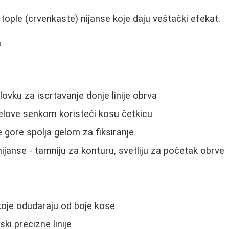
tople (crvenkaste) nijanse koje daju veštački efekat.
a
lovku za iscrtavanje donje linije obrva
elove senkom koristeći kosu četkicu
e gore spolja gelom za fiksiranje
ijanse - tamniju za konturu, svetliju za početak obrve
oje odudaraju od boje kose
ki precizne linije