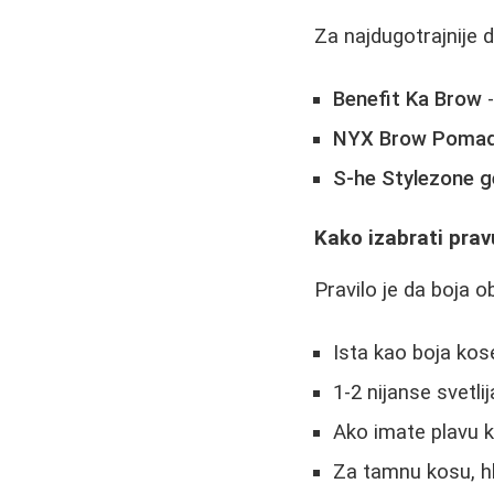
Za najdugotrajnije dr
Benefit Ka Brow
-
NYX Brow Poma
S-he Stylezone g
Kako izabrati prav
Pravilo je da boja o
Ista kao boja kose
1-2 nijanse svetlij
Ako imate plavu ko
Za tamnu kosu, h