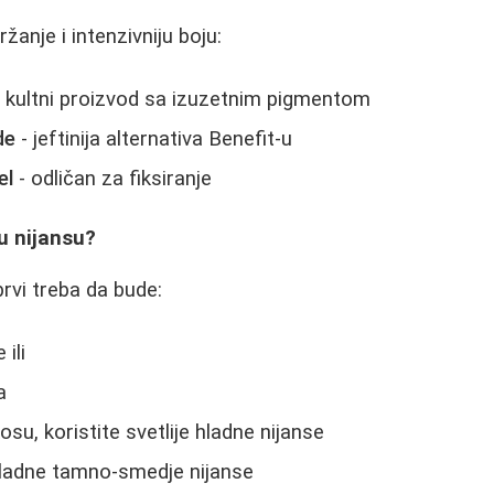
žanje i intenzivniju boju:
 kultni proizvod sa izuzetnim pigmentom
de
- jeftinija alternativa Benefit-u
el
- odličan za fiksiranje
u nijansu?
brvi treba da bude:
 ili
a
su, koristite svetlije hladne nijanse
ladne tamno-smedje nijanse