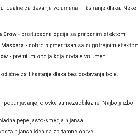
 idealne za davanje volumena i fiksiranje dlaka. Neke 
e Brow
- pristupačna opcija sa prirodnim efektom
 Mascara
- dobro pigmentisan sa dugotrajnim efekto
row
- premium opcija koja dodaje volumen
 odlične za fiksiranje dlaka bez dodavanja boje.
i popunjavanje, olovke su nezaobilazne. Najbolji izbor:
hladna pepeljasto-smedja nijansa
kasta nijansa idealna za tamne obrve