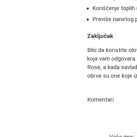
Korišćenje toplih
Previše nanetog 
Zaključak
Bilo da koristite ol
koja vam odgovara. 
Rose, a kada savlad
obrve su one koje i
Komentari