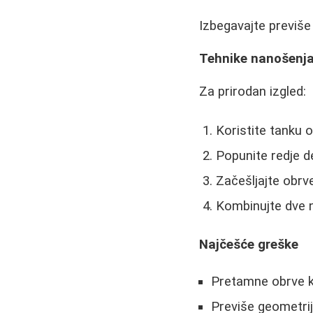
Izbegavajte previše 
Tehnike nanošenj
Za prirodan izgled:
Koristite tanku o
Popunite redje d
Začešljajte obrv
Kombinujte dve n
Najčešće greške
Pretamne obrve k
Previše geometrijs