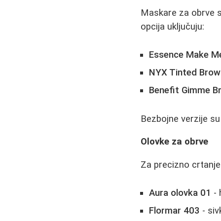
Maskare za obrve su
opcija uključuju:
Essence Make M
NYX Tinted Brow
Benefit Gimme B
Bezbojne verzije su
Olovke za obrve
Za precizno crtanje 
Aura olovka 01
- 
Flormar 403
- siv