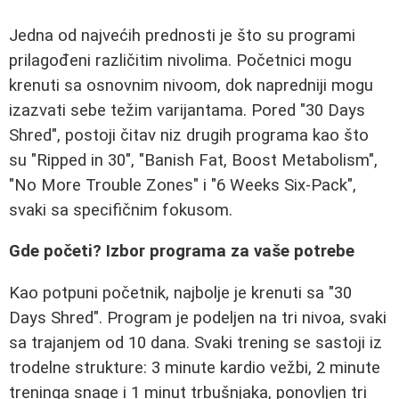
Jedna od najvećih prednosti je što su programi
prilagođeni različitim nivolima. Početnici mogu
krenuti sa osnovnim nivoom, dok napredniji mogu
izazvati sebe težim varijantama. Pored "30 Days
Shred", postoji čitav niz drugih programa kao što
su "Ripped in 30", "Banish Fat, Boost Metabolism",
"No More Trouble Zones" i "6 Weeks Six-Pack",
svaki sa specifičnim fokusom.
Gde početi? Izbor programa za vaše potrebe
Kao potpuni početnik, najbolje je krenuti sa "30
Days Shred". Program je podeljen na tri nivoa, svaki
sa trajanjem od 10 dana. Svaki trening se sastoji iz
trodelne strukture: 3 minute kardio vežbi, 2 minute
treninga snage i 1 minut trbušnjaka, ponovljen tri