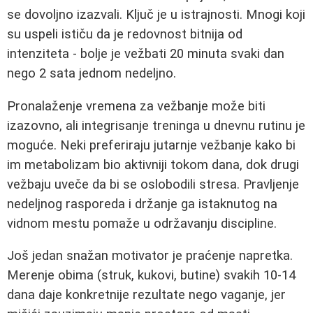
se dovoljno izazvali. Ključ je u istrajnosti. Mnogi koji
su uspeli ističu da je redovnost bitnija od
intenziteta - bolje je vežbati 20 minuta svaki dan
nego 2 sata jednom nedeljno.
Pronalaženje vremena za vežbanje može biti
izazovno, ali integrisanje treninga u dnevnu rutinu je
moguće. Neki preferiraju jutarnje vežbanje kako bi
im metabolizam bio aktivniji tokom dana, dok drugi
vežbaju uveče da bi se oslobodili stresa. Pravljenje
nedeljnog rasporeda i držanje ga istaknutog na
vidnom mestu pomaže u održavanju discipline.
Još jedan snažan motivator je praćenje napretka.
Merenje obima (struk, kukovi, butine) svakih 10-14
dana daje konkretnije rezultate nego vaganje, jer