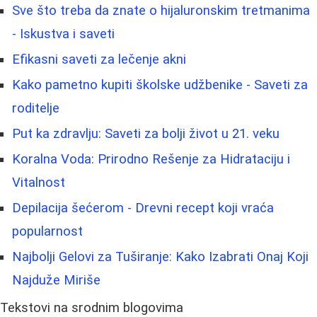
Sve što treba da znate o hijaluronskim tretmanima
- Iskustva i saveti
Efikasni saveti za lečenje akni
Kako pametno kupiti školske udžbenike - Saveti za
roditelje
Put ka zdravlju: Saveti za bolji život u 21. veku
Koralna Voda: Prirodno Rešenje za Hidrataciju i
Vitalnost
Depilacija šećerom - Drevni recept koji vraća
popularnost
Najbolji Gelovi za Tuširanje: Kako Izabrati Onaj Koji
Najduže Miriše
Tekstovi na srodnim blogovima