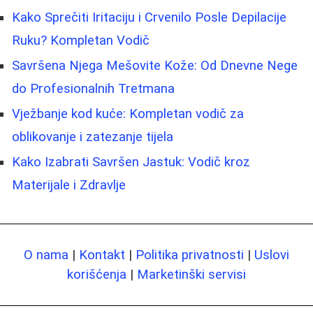
Kako Sprečiti Iritaciju i Crvenilo Posle Depilacije
Ruku? Kompletan Vodič
Savršena Njega Mešovite Kože: Od Dnevne Nege
do Profesionalnih Tretmana
Vježbanje kod kuće: Kompletan vodič za
oblikovanje i zatezanje tijela
Kako Izabrati Savršen Jastuk: Vodič kroz
Materijale i Zdravlje
O nama
|
Kontakt
|
Politika privatnosti
|
Uslovi
korišćenja
|
Marketinški servisi