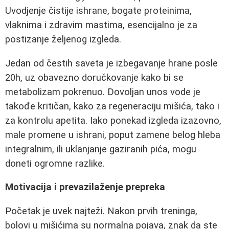
Uvodjenje čistije ishrane, bogate proteinima,
vlaknima i zdravim mastima, esencijalno je za
postizanje željenog izgleda.
Jedan od čestih saveta je izbegavanje hrane posle
20h, uz obavezno doručkovanje kako bi se
metabolizam pokrenuo. Dovoljan unos vode je
takođe kritičan, kako za regeneraciju mišića, tako i
za kontrolu apetita. Iako ponekad izgleda izazovno,
male promene u ishrani, poput zamene belog hleba
integralnim, ili uklanjanje gaziranih pića, mogu
doneti ogromne razlike.
Motivacija i prevazilaženje prepreka
Početak je uvek najteži. Nakon prvih treninga,
bolovi u mišićima su normalna pojava, znak da ste