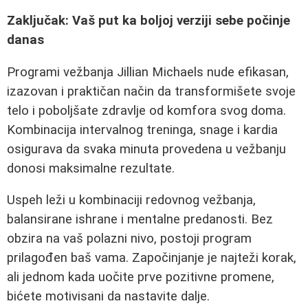
Zaključak: Vaš put ka boljoj verziji sebe počinje
danas
Programi vežbanja Jillian Michaels nude efikasan,
izazovan i praktičan način da transformišete svoje
telo i poboljšate zdravlje od komfora svog doma.
Kombinacija intervalnog treninga, snage i kardia
osigurava da svaka minuta provedena u vežbanju
donosi maksimalne rezultate.
Uspeh leži u kombinaciji redovnog vežbanja,
balansirane ishrane i mentalne predanosti. Bez
obzira na vaš polazni nivo, postoji program
prilagođen baš vama. Započinjanje je najteži korak,
ali jednom kada uočite prve pozitivne promene,
bićete motivisani da nastavite dalje.