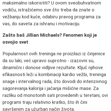
maksimalno iskoristiti? U ovom sveobuhvatnom
vodiču, istražićemo sve što treba da znate o
vežbanju kod kuće, odabiru pravog programa za
vas, do saveta za ishranu i motivaciju.
Zašto baš Jillian Michaels? Fenomen koji je
osvojio svet
Popularnost ovih treninga ne proizilazi iz činjenice
da su laki, već upravo suprotno - izazovni su,
dinamični i donose vidljive rezultate. Ključ njihove
efikasnosti leži u kombinaciji kardio vežbi, treninga
snage i intervalnog rada, što dovodi do intenzivnog
sagorevanja kalorija i jačanja mišićne mase. Za
razliku od monotonih sati provedenih u teretani, ovi
programi traju relativno kratko, što ih čini
savršenim za užurban način života.