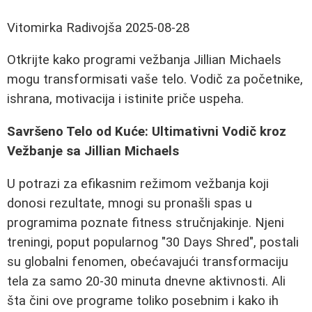
Vitomirka Radivojša
2025-08-28
Otkrijte kako programi vežbanja Jillian Michaels
mogu transformisati vaše telo. Vodič za početnike,
ishrana, motivacija i istinite priče uspeha.
Savršeno Telo od Kuće: Ultimativni Vodič kroz
Vežbanje sa Jillian Michaels
U potrazi za efikasnim režimom vežbanja koji
donosi rezultate, mnogi su pronašli spas u
programima poznate fitness stručnjakinje. Njeni
treningi, poput popularnog "30 Days Shred", postali
su globalni fenomen, obećavajući transformaciju
tela za samo 20-30 minuta dnevne aktivnosti. Ali
šta čini ove programe toliko posebnim i kako ih