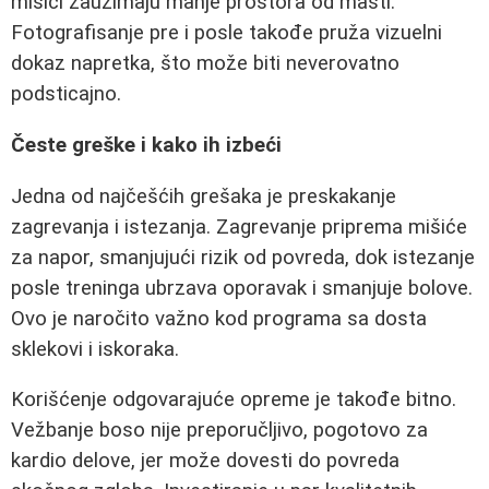
mišići zauzimaju manje prostora od masti.
Fotografisanje pre i posle takođe pruža vizuelni
dokaz napretka, što može biti neverovatno
podsticajno.
Česte greške i kako ih izbeći
Jedna od najčešćih grešaka je preskakanje
zagrevanja i istezanja. Zagrevanje priprema mišiće
za napor, smanjujući rizik od povreda, dok istezanje
posle treninga ubrzava oporavak i smanjuje bolove.
Ovo je naročito važno kod programa sa dosta
sklekovi i iskoraka.
Korišćenje odgovarajuće opreme je takođe bitno.
Vežbanje boso nije preporučljivo, pogotovo za
kardio delove, jer može dovesti do povreda