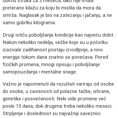
obimu struka za 3 meseca, iako nije imala
preterano kilažu za koju bi mislila da mora da
smrša. Naglasak je bio na zatezanju i jačanju, a ne
samo gubitku kilograma.
Drugi ističu poboljšanje kondicije kao najveću dobit.
Nakon nekoliko nedelja, vežbe koje su u početku
izazivale zadihanost postaju izvodljivije, a nivo
energije tokom dana znatno se povećava. Pored
fizičkih promena, mnogi opisuju i poboljšanje
samopouzdanja i mentalne snage.
Važno je napomenuti da rezultati variraju od osobe
do osobe, u zavisnosti od polazne tačke, ishrane,
genetike i posvećenosti. Neki vide promene već
posle 15 dana, dok drugima treba nekoliko meseci.
Strpljenje i doslednost su najvažniji saveznici.