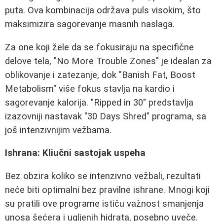
puta. Ova kombinacija održava puls visokim, što
maksimizira sagorevanje masnih naslaga.
Za one koji žele da se fokusiraju na specifične
delove tela, "No More Trouble Zones" je idealan za
oblikovanje i zatezanje, dok "Banish Fat, Boost
Metabolism" više fokus stavlja na kardio i
sagorevanje kalorija. "Ripped in 30" predstavlja
izazovniji nastavak "30 Days Shred" programa, sa
još intenzivnijim vežbama.
Ishrana: Kliučni sastojak uspeha
Bez obzira koliko se intenzivno vežbali, rezultati
neće biti optimalni bez pravilne ishrane. Mnogi koji
su pratili ove programe ističu važnost smanjenja
unosa šećera i ugljenih hidrata, posebno uveče.