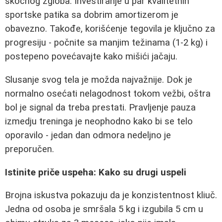
skočnog zgloba. Investiranje u par kvalitetnih
sportske patika sa dobrim amortizerom je
obavezno. Takođe, korišćenje tegovila je ključno za
progresiju - počnite sa manjim težinama (1-2 kg) i
postepeno povećavajte kako mišići jačaju.
Slusanje svog tela je možda najvažnije. Dok je
normalno osećati nelagodnost tokom vežbi, oštra
bol je signal da treba prestati. Pravljenje pauza
izmedju treninga je neophodno kako bi se telo
oporavilo - jedan dan odmora nedeljno je
preporučen.
Istinite priče uspeha: Kako su drugi uspeli
Brojna iskustva pokazuju da je konzistentnost kliuč.
Jedna od osoba je smršala 5 kg i izgubila 5 cm u