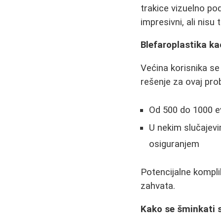
trakice vizuelno pod
impresivni, ali nisu t
Blefaroplastika ka
Većina korisnika se
rešenje za ovaj prob
Od 500 do 1000 ev
U nekim slučajev
osiguranjem
Potencijalne kompli
zahvata.
Kako se šminkati