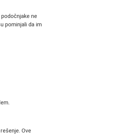
a podočnjake ne
su pominjali da im
lem.
 rešenje. Ove