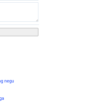
ng negu
ga