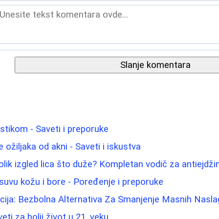
Slanje komentara
astikom - Saveti i preporuke
 ožiljaka od akni - Saveti i iskustva
lik izgled lica što duže? Kompletan vodič za antiejdži
suvu kožu i bore - Poređenje i preporuke
cija: Bezbolna Alternativa Za Smanjenje Masnih Nasla
eti za bolji život u 21. veku