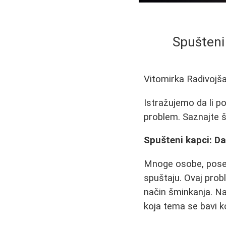
Spušteni
Vitomirka Radivojš
Istražujemo da li p
problem. Saznajte št
Spušteni kapci: Da
Mnoge osobe, poseb
spuštaju. Ovaj prob
način šminkanja. Na
koja tema se bavi 