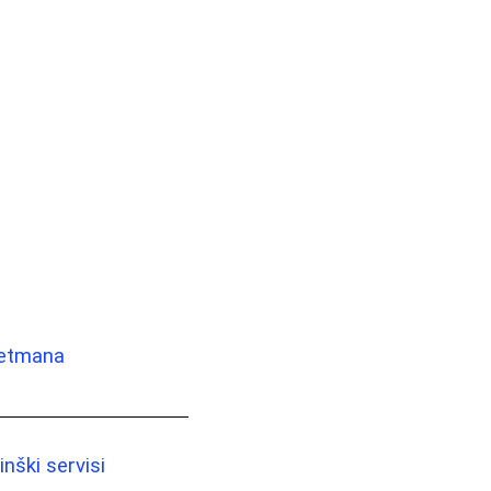
tretmana
nški servisi