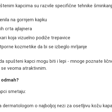
tenim kapcima su razvile specifične tehnike šminkanj
enila na gornjem kapku
h crta ajlajnera
ri koja vizuelno podiže trepavice
porne kozmetike da bi se izbeglo mrljanje
da spušteni kapci mogu biti i lepi - mnoge poznate lič
se veoma atraktivnim.
i odmah?
apci smetaju:
a dermatologom o najboljoj nezi za osetljivu kožu kap