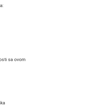
a:
nosti sa ovom
aka