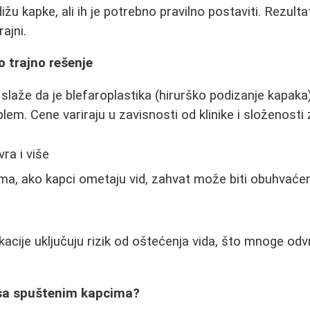
ižu kapke, ali ih je potrebno pravilno postaviti. Rezulta
rajni.
o trajno rešenje
 slaže da je blefaroplastika (hirurško podizanje kapaka
lem. Cene variraju u zavisnosti od klinike i složenosti
ra i više
ima, ako kapci ometaju vid, zahvat može biti obuhvać
kacije uključuju rizik od oštećenja vida, što mnoge od
 sa spuštenim kapcima?