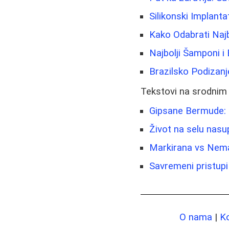
Silikonski Implanta
Kako Odabrati Najb
Najbolji Šamponi i
Brazilsko Podizanj
Tekstovi na srodnim
Gipsane Bermude: I
Život na selu nasup
Markirana vs Nema
Savremeni pristupi 
O nama
|
K