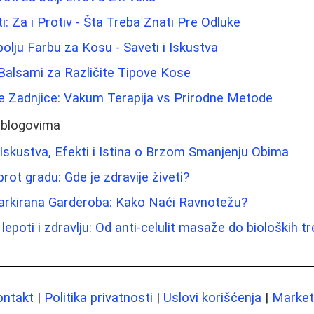
ti: Za i Protiv - Šta Treba Znati Pre Odluke
olju Farbu za Kosu - Saveti i Iskustva
 Balsami za Različite Tipove Kose
e Zadnjice: Vakum Terapija vs Prirodne Metode
 blogovima
skustva, Efekti i Istina o Brzom Smanjenju Obima
rot gradu: Gde je zdravije živeti?
rkirana Garderoba: Kako Naći Ravnotežu?
lepoti i zdravlju: Od anti-celulit masaže do bioloških 
ontakt
|
Politika privatnosti
|
Uslovi korišćenja
|
Marketi