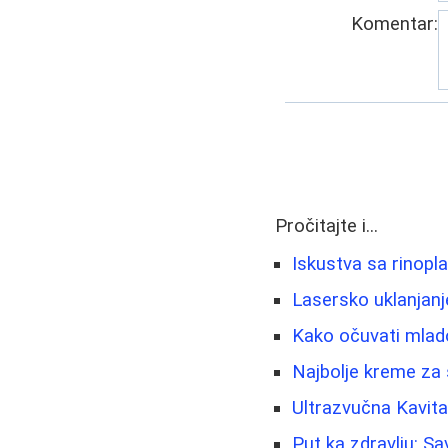
Komentar:
Pročitajte i...
Iskustva sa rinopl
Lasersko uklanjanje
Kako očuvati mlado
Najbolje kreme za 
Ultrazvučna Kavita
Put ka zdravlju: Sav