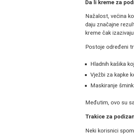
Da li kreme za pod
Nažalost, većina ko
daju značajne rezul
kreme čak izazivaju o
Postoje određeni tr
Hladnih kašika koj
Vježbi za kapke k
Maskiranje šmink
Međutim, ovo su sa
Trakice za podiza
Neki korisnici spom