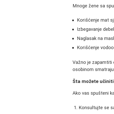
Mnoge žene sa spuš
Korišćenje mat sj
Izbegavanje debeli
Naglasak na maska
Korišćenje vodoot
Važno je zapamtiti 
osobinom smatraju 
Šta možete učinit
Ako vas spušteni k
Konsultujte se s