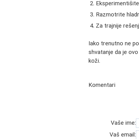
Eksperimentišite
Razmotrite hladn
Za trajnije rešen
Iako trenutno ne po
shvatanje da je ovo
koži.
Komentari
Vaše ime:
Vaš email: