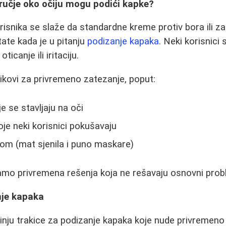
ručje oko očiju mogu podići kapke?
risnika se slaže da standardne kreme protiv bora ili z
tate kada je u pitanju
podizanje kapaka
. Neki korisnici 
ticanje ili iritaciju.
ikovi za privremeno zatezanje, poput:
e se stavljaju na oči
oje neki korisnici pokušavaju
om (mat sjenila i puno maskare)
mo privremena rešenja koja ne rešavaju osnovni prob
nje kapaka
inju trakice za podizanje kapaka koje nude privremeno