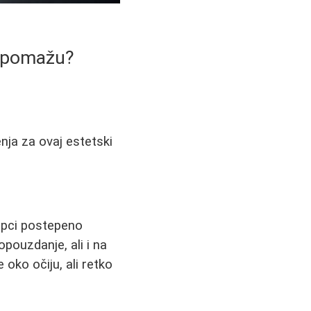
a pomažu?
nja za ovaj estetski
apci postepeno
pouzdanje, ali i na
oko očiju, ali retko