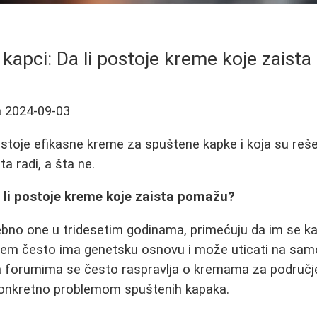
 kapci: Da li postoje kreme koje zaist
a
2024-09-03
ostoje efikasne kreme za spuštene kapke i koja su reše
a radi, a šta ne.
 li postoje kreme koje zaista pomažu?
no one u tridesetim godinama, primećuju da im se k
lem često ima genetsku osnovu i može uticati na samo
 forumima se često raspravlja o kremama za područje 
konkretno problemom spuštenih kapaka.