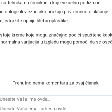
 sa tehnikama šminkanja koje vizuelno podižu oči
e obloge ili vježbe ako pružaju privremeno olakšanje
je, istražite opciju blefaroplastike
stoje kreme koje mogu značajno podići spuštene kapke
 normalna varijacija u izgledu mogu pomoći da se oseća
Trenutno nema komentara za ovaj članak.