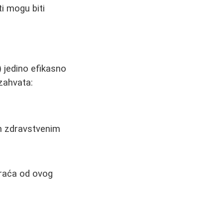
ti mogu biti
) jedino efikasno
 zahvata:
en zdravstvenim
vraća od ovog