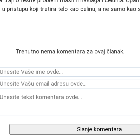
da trajno rešite problem masnih naslaga i celulita. Upam
i u pristupu koji tretira telo kao celinu, a ne samo kao s
Trenutno nema komentara za ovaj članak.
Slanje komentara