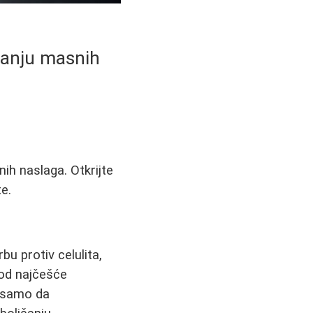
njanju masnih
ih naslaga. Otkrijte
e.
rbu protiv celulita,
 od najčešće
e samo da