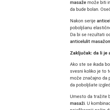
masaže
može biti in
da bude bolan. Oseća
Nakon serije
antice
poboljšanu elastičn
Da bi se rezultati o
anticelulit masažo
Zaključak: da li je
Ako ste se ikada bor
svesni koliko je to t
može značajno da 
da poboljšate izgle
Umesto da tražite b
masaži
. U kombinac