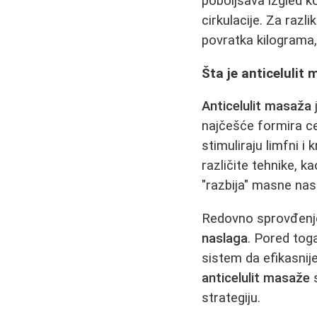
poboljšava izgled k
cirkulacije. Za razl
povratka kilograma,
Šta je anticelulit
Anticelulit masaža
najčešće formira cel
stimuliraju limfni i
različite tehnike, ka
"razbija" masne nas
Redovno sprovđen
naslaga
. Pored tog
sistem da efikasnije
anticelulit masaže
s
strategiju.