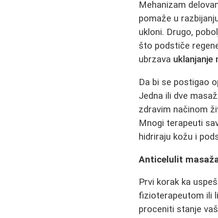
Mehanizam delova
pomaže u razbijanju
ukloni. Drugo, pobol
što podstiče regener
ubrzava
uklanjanje
Da bi se postigao 
Jedna ili dve masaže
zdravim načinom živo
Mnogi terapeuti sav
hidriraju kožu i pod
Anticelulit masaža
Prvi korak ka usp
fizioterapeutom ili
proceniti stanje va