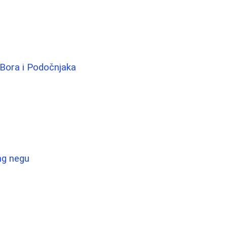
h Bora i Podočnjaka
ng negu