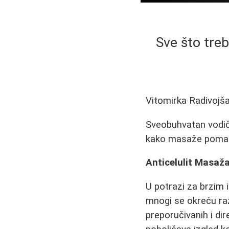
Sve što treb
Vitomirka Radivojš
Sveobuhvatan vodič 
kako masaže pomažu 
Anticelulit Masaž
U potrazi za brzim 
mnogi se okreću raz
preporučivanih i dir