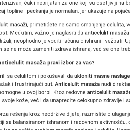
tenzivan, čak i neprijatan za one koji su osetljiviji na bo
j topline i peckanja je normalan, jer ukazuje na pojača
lulit masaži
, primetićete ne samo smanjenje celulita, v
ost. Međutim, važno je naglasiti da
anticelulit masaža
držali, neophodno je voditi računa o ishrani i vežbati. 
m
se ne može zameniti zdrava ishrana, već se one treb
 anticelulit masaža pravi izbor za vas?
ili sa celulitom i pokušavali da
ukloniti masne naslag
ežak i frustrirajući put.
Anticelulit masaža
nudi direktan
pomogne u ovoj borbi. Kroz redovne
anticelulit masaž
d svoje kože, već i da unapredite celokupno zdravlje i
rza rešenja kroz neodržive dijete, razmislite o ulaganj
iji sa balansiranom ishranom i redovnom aktivnošću, 