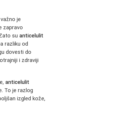
, važno je
je zapravo
. Zato su
anticelulit
a razliku od
ogu dovesti do
rajniji i zdraviji
je,
anticelulit
e. To je razlog
oljšan izgled kože,