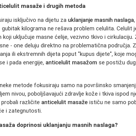
ticelulit masaže i drugih metoda
raju isključivo na dijetu za
uklanjanje masnih naslaga
ubitak kilograma ne rešava problem celulita. Celulit 
 koji uključuje masne ćelije, vezivno tkivo i cirkulaciju
asne - one deluju direktno na problematična područja. Z
anja ili ekstremnih dijeta poput "kupus dijete", koje m
e i pada energije,
anticelulit masažom
se postižu dugot
 neke metode fokusiraju samo na površinsko smanjen
jem nivou, poboljšavajući zdravlje kože i tkiva ispod nj
probali različite
anticelulit masaže
ističu ne samo pob
e i zategnutosti.
masaža doprinosi uklanjanju masnih naslaga?