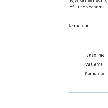
najefikasniji način 
leži u doslednosti - 
Komentari
Vaše ime:
Vaš email:
Komentar: