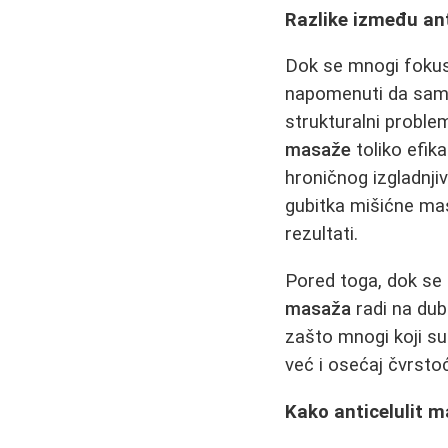
Razlike između an
Dok se mnogi fokusi
napomenuti da sam g
strukturalni problem
masaže
toliko efik
hroničnog izgladnjiv
gubitka mišićne mas
rezultati.
Pored toga, dok se
masaža
radi na dubl
zašto mnogi koji su 
već i osećaj čvrstoć
Kako anticelulit 