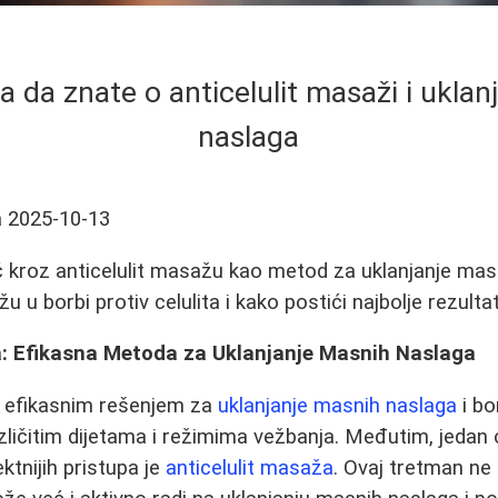
a da znate o anticelulit masaži i ukla
naslaga
a
2025-10-13
kroz anticelulit masažu kao metod za uklanjanje masn
u borbi protiv celulita i kako postići najbolje rezultat
a: Efikasna Metoda za Uklanjanje Masnih Naslaga
i efikasnim rešenjem za
uklanjanje masnih naslaga
i bo
ličitim dijetama i režimima vežbanja. Međutim, jedan
ektnijih pristupa je
anticelulit masaža
. Ovaj tretman n