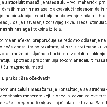
nja
anticelulit masaži
je višestruk. Prvo, mehanički pr
 čvrstih masnih naslaga, olakšavajući telesnom da ih m
jšana cirkulacija znači bolje snabdevanje kisikom i hra
aciju ćelija i stvaranje zdravijeg tkiva. Treće, stimula
 masnih naslaga
i toksina iz tela.
optimalan efekat, preporučuje se redovno odlaženje n
 neće doneti trajne rezultate, ali serija tretmana - u k
ta - može biti kĺjučna u borbi protiv celulita i
uklanja
etuju i upotrebu prirodnih ulja tokom
anticelulit mas
stiču razgradnju masti.
 u praksi: šta očekivati?
ešnom
anticelulit masažama
je konsultacija sa stručnja
 licenciranim maserom koji je specijalizovan za ove tr
še kože i preporučiti odgovarajući plan tretmana. Sam