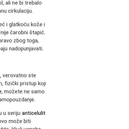
l, ali ne bi trebalo
nu cirkulaciju.
eć i glatkoću kože i
nije čarobni štapić.
Upravo zbog toga,
aju nadopunjavati.
e
, verovatno ste
, fizički pristup koji
e
, možete ne samo
 samopouzdanje.
u u seriju
anticelulit
ovo može biti