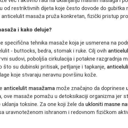
ože već i aktivno radi na uklanjanju masnih naslaga i po
iku od restriktivnih dijeta koje često dovode do gubitka 
 anticelulit masaža pruža konkretan, fizički pristup pr
 masaža i kako deluje?
je specifična tehnika masaže koja je usmerena na podr
ulit - buttocks, bedra, stomak i ruke. Cilj ovih
anticelu
 krvni sudovi, poboljša cirkulacija i potakne razgradnja m
o što su dubinski pritisak, petljanje i tapkanje,
anticelu
lage koje stvaraju neravnu površinu kože.
je
anticelulit masažama
može značajno da doprinese
a, ove masaže pomažu u detoksikaciji organizma jer st
 uklanja toksine. Za one koji žele da
ukloniti masne na
a uravnoteženom ishranom i redovnom fizičkom aktivn