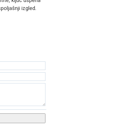
tite, ključ uspeha
poljašnji izgled.