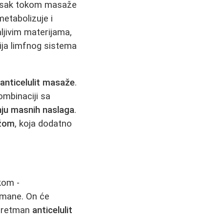
itisak tokom masaže
etabolizuje i
nljivim materijama,
cija limfnog sistema
a
anticelulit masaže
.
ombinaciji sa
nju masnih naslaga
.
ažom
, koja dodatno
kom -
etmane. On će
 tretman
anticelulit