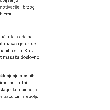
boljšanju
motivacije i brzog
oblemu.
učja tela gde se
lit masaži
je da se
asnih ćelija. Kroz
lit masaža
doslovno
uklanjanju masnih
imulišu limfni
slage
, kombinacija
ošću čini najbolju