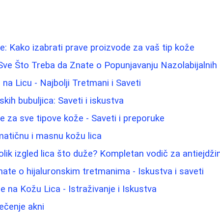
e: Kako izabrati prave proizvode za vaš tip kože
i: Sve Što Treba da Znate o Popunjavanju Nazolabijalni
 na Licu - Najbolji Tretmani i Saveti
ih bubuljica: Saveti i iskustva
lice za sve tipove kože - Saveti i preporuke
atičnu i masnu kožu lica
lik izgled lica što duže? Kompletan vodič za antiejdži
nate o hijaluronskim tretmanima - Iskustva i saveti
 na Kožu Lica - Istraživanje i Iskustva
lečenje akni