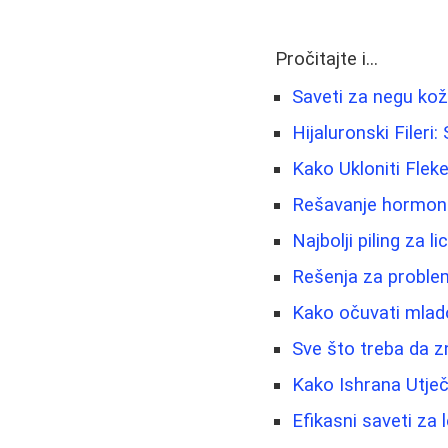
Pročitajte i...
Saveti za negu kož
Hijaluronski Filer
Kako Ukloniti Fleke
Rešavanje hormonsk
Najbolji piling za 
Rešenja za problem
Kako očuvati mlado
Sve što treba da z
Kako Ishrana Utječe
Efikasni saveti za 