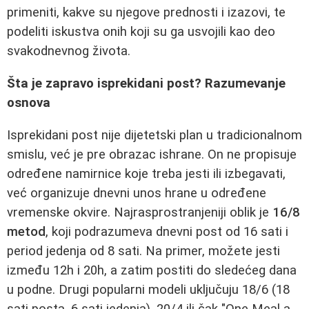
primeniti, kakve su njegove prednosti i izazovi, te
podeliti iskustva onih koji su ga usvojili kao deo
svakodnevnog života.
Šta je zapravo isprekidani post? Razumevanje
osnova
Isprekidani post nije dijetetski plan u tradicionalnom
smislu, već je pre obrazac ishrane. On ne propisuje
određene namirnice koje treba jesti ili izbegavati,
već organizuje dnevni unos hrane u određene
vremenske okvire. Najrasprostranjeniji oblik je
16/8
metod
, koji podrazumeva dnevni post od 16 sati i
period jedenja od 8 sati. Na primer, možete jesti
između 12h i 20h, a zatim postiti do sledećeg dana
u podne. Drugi popularni modeli uključuju 18/6 (18
sati posta, 6 sati jedenja), 20/4 ili čak "One Meal a