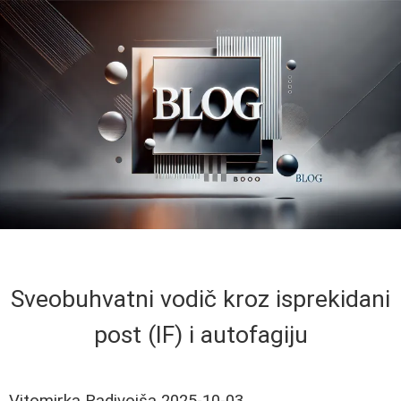
Sveobuhvatni vodič kroz isprekidani
post (IF) i autofagiju
Vitomirka Radivojša
2025-10-03