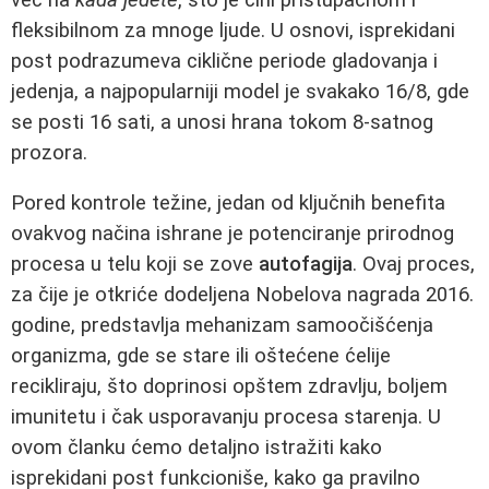
fleksibilnom za mnoge ljude. U osnovi, isprekidani
post podrazumeva ciklične periode gladovanja i
jedenja, a najpopularniji model je svakako 16/8, gde
se posti 16 sati, a unosi hrana tokom 8-satnog
prozora.
Pored kontrole težine, jedan od ključnih benefita
ovakvog načina ishrane je potenciranje prirodnog
procesa u telu koji se zove
autofagija
. Ovaj proces,
za čije je otkriće dodeljena Nobelova nagrada 2016.
godine, predstavlja mehanizam samoočišćenja
organizma, gde se stare ili oštećene ćelije
recikliraju, što doprinosi opštem zdravlju, boljem
imunitetu i čak usporavanju procesa starenja. U
ovom članku ćemo detaljno istražiti kako
isprekidani post funkcioniše, kako ga pravilno