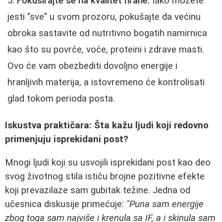
Fokusirajte se na kvalitet hrane:
Iako možete
jesti "sve" u svom prozoru, pokušajte da većinu
obroka sastavite od nutritivno bogatih namirnica
kao što su povrće, voće, proteini i zdrave masti.
Ovo će vam obezbediti dovoljno energije i
hranljivih materija, a istovremeno će kontrolisati
glad tokom perioda posta.
Iskustva praktičara: Šta kažu ljudi koji redovno
primenjuju isprekidani post?
Mnogi ljudi koji su usvojili isprekidani post kao deo
svog životnog stila ističu brojne pozitivne efekte
koji prevazilaze sam gubitak težine. Jedna od
učesnica diskusije primećuje:
"Puna sam energije
zbog toga sam najviše i krenula sa IF, a i skinula sam