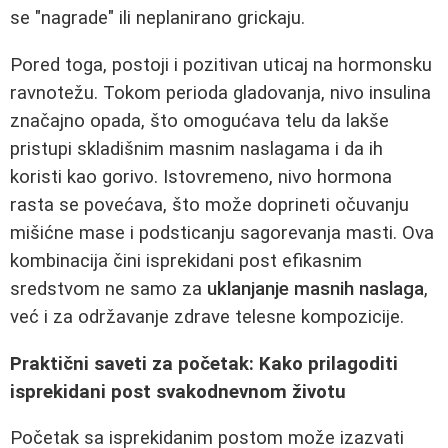
se "nagrade" ili neplanirano grickaju.
Pored toga, postoji i pozitivan uticaj na hormonsku
ravnotežu. Tokom perioda gladovanja, nivo insulina
značajno opada, što omogućava telu da lakše
pristupi skladišnim masnim naslagama i da ih
koristi kao gorivo. Istovremeno, nivo hormona
rasta se povećava, što može doprineti očuvanju
mišićne mase i podsticanju sagorevanja masti. Ova
kombinacija čini isprekidani post efikasnim
sredstvom ne samo za
uklanjanje masnih naslaga
,
već i za održavanje zdrave telesne kompozicije.
Praktični saveti za početak: Kako prilagoditi
isprekidani post svakodnevnom životu
Početak sa isprekidanim postom može izazvati