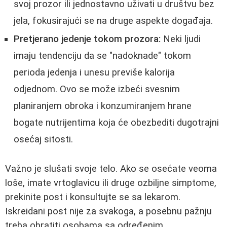
svoj prozor ili jednostavno uživati u društvu bez
jela, fokusirajući se na druge aspekte događaja.
Pretjerano jedenje tokom prozora:
Neki ljudi
imaju tendenciju da se "nadoknade" tokom
perioda jedenja i unesu previše kalorija
odjednom. Ovo se može izbeći svesnim
planiranjem obroka i konzumiranjem hrane
bogate nutrijentima koja će obezbediti dugotrajni
osećaj sitosti.
Važno je slušati svoje telo. Ako se osećate veoma
loše, imate vrtoglavicu ili druge ozbiljne simptome,
prekinite post i konsultujte se sa lekarom.
Iskreidani post nije za svakoga, a posebnu pažnju
treba obratiti osobama sa određenim