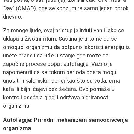
Day" (OMAD), gde se konzumira samo jedan obrok
dnevno.
Za mnoge ljude, ovaj pristup je intuitivan i lako se
uklapa u životni ritam. Suština je u tome da se
omogući organizmu da potpuno iskoristi energiju iz
unete hrane i da uđe u stanje gde može da
započne procese poput autofagije. Važno je
napomenuti da se tokom perioda posta mogu
unositi nikalorijski napitci kao što su voda, crna
kafa ili biljni čajevi bez šećera. Ovo pomaže u
kontroli osećaja gladi i održava hidriranost
organizma.
Autofagija: Prirodni mehanizam samoočišćenja
organizma