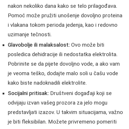
nakon nekoliko dana kako se telo prilagođava.
Pomoć može pružiti unošenje dovoljno proteina
i vlakana tokom perioda jedenja, kao i redovno
uzimanje tečnosti.
Glavobolje ili malaksalost:
Ovo može biti
posledica dehidracije ili nedostatka elektrolita.
Pobrinite se da pijete dovoljno vode, a ako vam
je veoma teško, dodajte malo soli u čašu vode
kako biste nadoknadili elektrolite.
Socijalni pritisak:
Društveni događaji koji se
odvijaju izvan vašeg prozora za jelo mogu
predstavljati izazov. U takvim situacijama, važno
je biti fleksibilan. Možete privremeno pomeriti