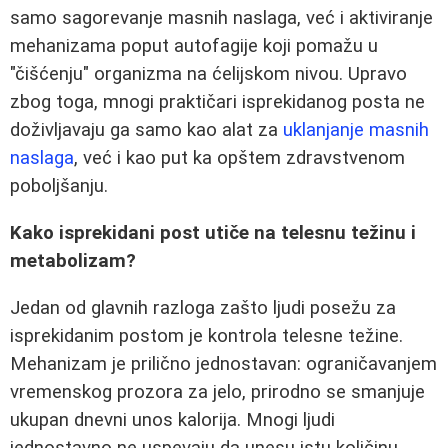
samo sagorevanje masnih naslaga, već i aktiviranje
mehanizama poput autofagije koji pomažu u
"čišćenju" organizma na ćelijskom nivou. Upravo
zbog toga, mnogi praktičari isprekidanog posta ne
doživljavaju ga samo kao alat za
uklanjanje masnih
naslaga
, već i kao put ka opštem zdravstvenom
poboljšanju.
Kako isprekidani post utiče na telesnu težinu i
metabolizam?
Jedan od glavnih razloga zašto ljudi posežu za
isprekidanim postom je kontrola telesne težine.
Mehanizam je prilično jednostavan: ograničavanjem
vremenskog prozora za jelo, prirodno se smanjuje
ukupan dnevni unos kalorija. Mnogi ljudi
jednostavno ne uspevaju da unesu istu količinu