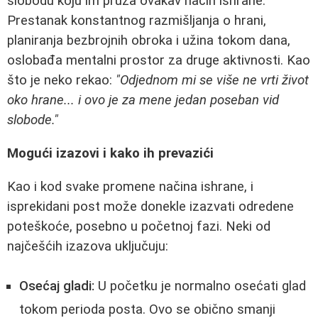
slobodu koju im pruža ovakav način ishrane.
Prestanak konstantnog razmišljanja o hrani,
planiranja bezbrojnih obroka i užina tokom dana,
oslobađa mentalni prostor za druge aktivnosti. Kao
što je neko rekao:
"Odjednom mi se više ne vrti život
oko hrane... i ovo je za mene jedan poseban vid
slobode."
Mogući izazovi i kako ih prevazići
Kao i kod svake promene načina ishrane, i
isprekidani post može donekle izazvati odredene
poteškoće, posebno u početnoj fazi. Neki od
najčešćih izazova uključuju:
Osećaj gladi:
U početku je normalno osećati glad
tokom perioda posta. Ovo se obično smanji