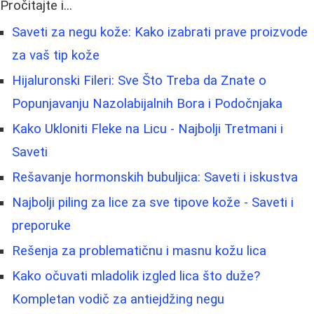
Pročitajte i...
Saveti za negu kože: Kako izabrati prave proizvode
za vaš tip kože
Hijaluronski Fileri: Sve Što Treba da Znate o
Popunjavanju Nazolabijalnih Bora i Podočnjaka
Kako Ukloniti Fleke na Licu - Najbolji Tretmani i
Saveti
Rešavanje hormonskih bubuljica: Saveti i iskustva
Najbolji piling za lice za sve tipove kože - Saveti i
preporuke
Rešenja za problematičnu i masnu kožu lica
Kako očuvati mladolik izgled lica što duže?
Kompletan vodič za antiejdžing negu