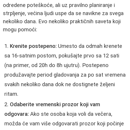
odredene poteškoće, ali uz pravilno planiranje i
strpljenje, većina ljudi uspe da se navikne za svega
nekoliko dana. Evo nekoliko praktičnih saveta koji
mogu pomoći:
Krenite postepeno:
Umesto da odmah krenete
sa 16-satnim postom, pokušajte prvo sa 12 sati
(na primer, od 20h do 8h ujutru). Postepeno
produžavajte period gladovanja za po sat vremena
svakih nekoliko dana dok ne dostignete željeni
ritam.
Odaberite vremenski prozor koji vam
odgovara:
Ako ste osoba koja voli da večera,
možda će vam više odgovarati prozor koji počinje