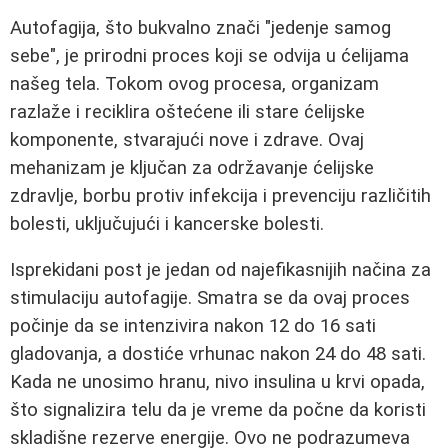
Autofagija, što bukvalno znači "jedenje samog
sebe", je prirodni proces koji se odvija u ćelijama
našeg tela. Tokom ovog procesa, organizam
razlaže i reciklira oštećene ili stare ćelijske
komponente, stvarajući nove i zdrave. Ovaj
mehanizam je ključan za održavanje ćelijske
zdravlje, borbu protiv infekcija i prevenciju različitih
bolesti, uključujući i kancerske bolesti.
Isprekidani post je jedan od najefikasnijih načina za
stimulaciju autofagije. Smatra se da ovaj proces
počinje da se intenzivira nakon 12 do 16 sati
gladovanja, a dostiće vrhunac nakon 24 do 48 sati.
Kada ne unosimo hranu, nivo insulina u krvi opada,
što signalizira telu da je vreme da počne da koristi
skladišne rezerve energije. Ovo ne podrazumeva