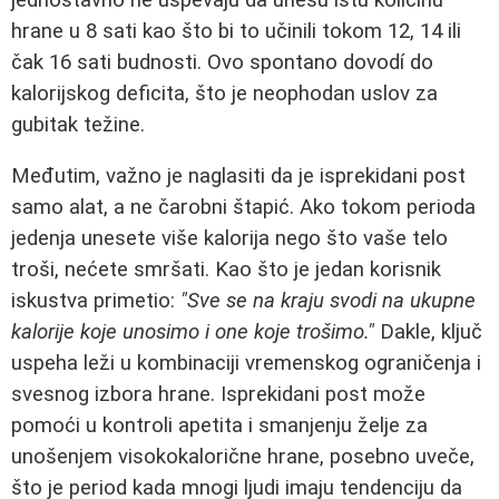
hrane u 8 sati kao što bi to učinili tokom 12, 14 ili
čak 16 sati budnosti. Ovo spontano dovodí do
kalorijskog deficita, što je neophodan uslov za
gubitak težine.
Međutim, važno je naglasiti da je isprekidani post
samo alat, a ne čarobni štapić. Ako tokom perioda
jedenja unesete više kalorija nego što vaše telo
troši, nećete smršati. Kao što je jedan korisnik
iskustva primetio:
"Sve se na kraju svodi na ukupne
kalorije koje unosimo i one koje trošimo."
Dakle, ključ
uspeha leži u kombinaciji vremenskog ograničenja i
svesnog izbora hrane. Isprekidani post može
pomoći u kontroli apetita i smanjenju želje za
unošenjem visokokalorične hrane, posebno uveče,
što je period kada mnogi ljudi imaju tendenciju da