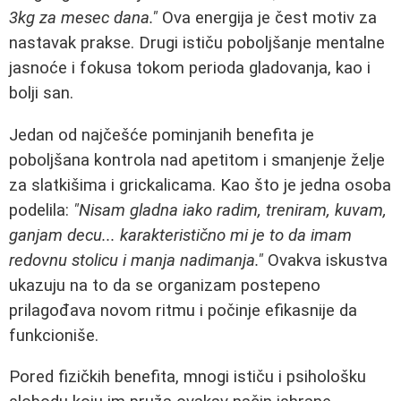
3kg za mesec dana."
Ova energija je čest motiv za
nastavak prakse. Drugi ističu poboljšanje mentalne
jasnoće i fokusa tokom perioda gladovanja, kao i
bolji san.
Jedan od najčešće pominjanih benefita je
poboljšana kontrola nad apetitom i smanjenje želje
za slatkišima i grickalicama. Kao što je jedna osoba
podelila:
"Nisam gladna iako radim, treniram, kuvam,
ganjam decu... karakteristično mi je to da imam
redovnu stolicu i manja nadimanja."
Ovakva iskustva
ukazuju na to da se organizam postepeno
prilagođava novom ritmu i počinje efikasnije da
funkcioniše.
Pored fizičkih benefita, mnogi ističu i psihološku