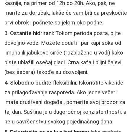
kasnije, na primer od 12h do 20h. Ako, pak, ne
marite za doručak, lakše će vam biti da preskočite
prvi obrok i počnete sa jelom oko podne.
Ostanite hidrirani:
Tokom perioda posta, pijte
dovoljno vode. Možete dodati i par kapi soka od
limuna ili jabukovo sirće (razblaženo u vodi) kako
biste ublažili osećaj gladi. Crna kafa i biljni čajevi
(bez šećera) takođe su dozvoljeni.
Slobodno budite fleksibilni:
Iskoristite vikende
za prilagođavanje rasporeda. Ako jedne večeri
imate društveni događaj, pomerite svoj prozor za
taj dan. Suština je u dugoročnoj konzistentnosti, a
ne u savršenstvu svakog pojedinačnog dana.