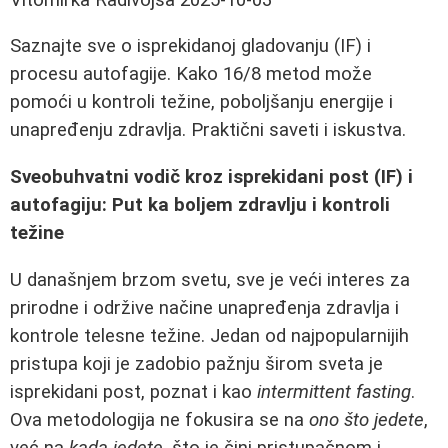
Saznajte sve o isprekidanoj gladovanju (IF) i
procesu autofagije. Kako 16/8 metod može
pomoći u kontroli težine, poboljšanju energije i
unapređenju zdravlja. Praktični saveti i iskustva.
Sveobuhvatni vodič kroz isprekidani post (IF) i
autofagiju: Put ka boljem zdravlju i kontroli
težine
U današnjem brzom svetu, sve je veći interes za
prirodne i održive načine unapređenja zdravlja i
kontrole telesne težine. Jedan od najpopularnijih
pristupa koji je zadobio pažnju širom sveta je
isprekidani post, poznat i kao
intermittent fasting
.
Ova metodologija ne fokusira se na
ono što jedete
,
već na
kada jedete
, što je čini pristupačnom i