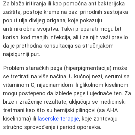
Za blaža iritiranja ili kao pomoćna antibakterijska
zaštita, postoje kreme na bazi prirodnih sastojaka
poput
ulja divljeg origana
, koje pokazuju
antimikrobna svojstva. Takvi preparati mogu biti
korisni kod manjih infekcija, ali i za njih važi pravilo
da je prethodna konsultacija sa stručnjakom
najsigurniji put.
Problem staračkih pega (hiperpigmentacije) može
se tretirati na više načina. U kućnoj nezi, serumi sa
vitaminom C, nijacinamidom ili glikolnom kiselinom
mogu postepeno da izblede pege i ujednače ten. Za
brže i izraženije rezultate, uključuju se medicinski
tretmani kao što su hemijski pilingovi (sa AHA
kiselinama) ili
laserske terapije
, koje zahtevaju
stručno sprovođenje i period oporavka.