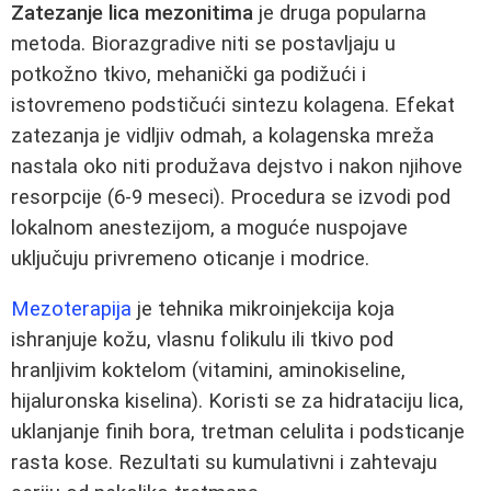
Zatezanje lica mezonitima
je druga popularna
metoda. Biorazgradive niti se postavljaju u
potkožno tkivo, mehanički ga podižući i
istovremeno podstičući sintezu kolagena. Efekat
zatezanja je vidljiv odmah, a kolagenska mreža
nastala oko niti produžava dejstvo i nakon njihove
resorpcije (6-9 meseci). Procedura se izvodi pod
lokalnom anestezijom, a moguće nuspojave
uključuju privremeno oticanje i modrice.
Mezoterapija
je tehnika mikroinjekcija koja
ishranjuje kožu, vlasnu folikulu ili tkivo pod
hranljivim koktelom (vitamini, aminokiseline,
hijaluronska kiselina). Koristi se za hidrataciju lica,
uklanjanje finih bora, tretman celulita i podsticanje
rasta kose. Rezultati su kumulativni i zahtevaju