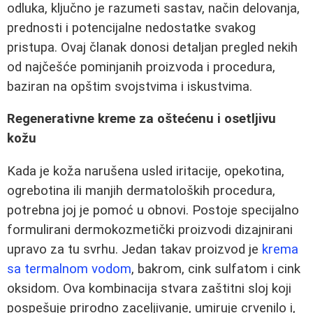
odluka, ključno je razumeti sastav, način delovanja,
prednosti i potencijalne nedostatke svakog
pristupa. Ovaj članak donosi detaljan pregled nekih
od najčešće pominjanih proizvoda i procedura,
baziran na opštim svojstvima i iskustvima.
Regenerativne kreme za oštećenu i osetljivu
kožu
Kada je koža narušena usled iritacije, opekotina,
ogrebotina ili manjih dermatoloških procedura,
potrebna joj je pomoć u obnovi. Postoje specijalno
formulirani dermokozmetički proizvodi dizajnirani
upravo za tu svrhu. Jedan takav proizvod je
krema
sa termalnom vodom
, bakrom, cink sulfatom i cink
oksidom. Ova kombinacija stvara zaštitni sloj koji
pospešuje prirodno zaceljivanje, umiruje crvenilo i,