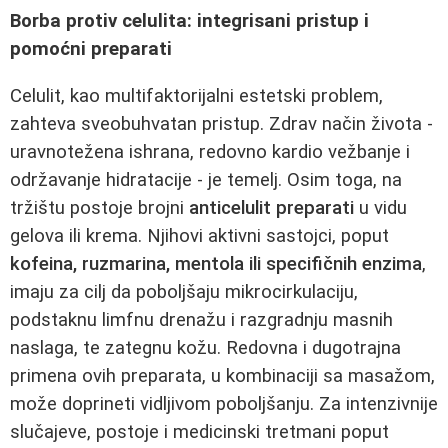
Borba protiv celulita: integrisani pristup i
pomoćni preparati
Celulit, kao multifaktorijalni estetski problem,
zahteva sveobuhvatan pristup. Zdrav način života -
uravnotežena ishrana, redovno kardio vežbanje i
održavanje hidratacije - je temelj. Osim toga, na
tržištu postoje brojni
anticelulit preparati
u vidu
gelova ili krema. Njihovi aktivni sastojci, poput
kofeina, ruzmarina, mentola ili specifičnih enzima
,
imaju za cilj da poboljšaju mikrocirkulaciju,
podstaknu limfnu drenažu i razgradnju masnih
naslaga, te zategnu kožu. Redovna i dugotrajna
primena ovih preparata, u kombinaciji sa masažom,
može doprineti vidljivom poboljšanju. Za intenzivnije
slučajeve, postoje i medicinski tretmani poput