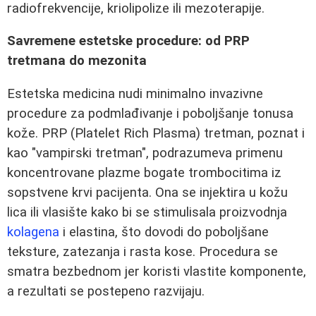
radiofrekvencije, kriolipolize ili mezoterapije.
Savremene estetske procedure: od PRP
tretmana do mezonita
Estetska medicina nudi minimalno invazivne
procedure za podmlađivanje i poboljšanje tonusa
kože. PRP (Platelet Rich Plasma) tretman, poznat i
kao "vampirski tretman", podrazumeva primenu
koncentrovane plazme bogate trombocitima iz
sopstvene krvi pacijenta. Ona se injektira u kožu
lica ili vlasište kako bi se stimulisala proizvodnja
kolagena
i elastina, što dovodi do poboljšane
teksture, zatezanja i rasta kose. Procedura se
smatra bezbednom jer koristi vlastite komponente,
a rezultati se postepeno razvijaju.