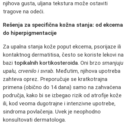
njihova gusta, uljana tekstura može ostaviti
tragove na odeći.
Rešenja za specifična kožna stanja: od ekcema
do hiperpigmentacije
Za upalna stanja kože poput ekcema, psorijaze ili
kontaktnog dermatitisa, često se koriste lekovi na
bazi
topikalnih kortikosteroida
. Oni brzo
smanjuju
upalu, crvenilo i svrab
. Međutim, njihova upotreba
zahteva oprez. Preporučuje se kratkotrajna
primena (obično do 14 dana) samo na zahvaćena
područja, kako bi se izbegao rizik od atrofije kože
ili, kod veoma dugotrajne i intenzivne upotrebe,
sindroma povlačenja. Uvek je neophodno
konsultovati dermatologa.