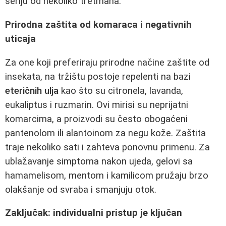
seriju od nekoliko tretmana.
Prirodna zaštita od komaraca i negativnih
uticaja
Za one koji preferiraju prirodne načine zaštite od
insekata, na tržištu postoje repelenti na bazi
eteričnih ulja
kao što su citronela, lavanda,
eukaliptus i ruzmarin. Ovi mirisi su neprijatni
komarcima, a proizvodi su često obogaćeni
pantenolom ili alantoinom za negu kože. Zaštita
traje nekoliko sati i zahteva ponovnu primenu. Za
ublažavanje simptoma nakon ujeda, gelovi sa
hamamelisom, mentom i kamilicom pružaju brzo
olakšanje od svraba i smanjuju otok.
Zaključak: individualni pristup je ključan