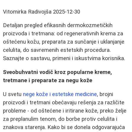
Vitomirka Radivojša
2025-12-30
Detaljan pregled efikasnih dermokozmetičkih
proizvoda i tretmana: od regenerativnih krema za
oštećenu kožu, preparata za sunčanje i uklanjanje
celulita, do savremenih estetskih procedura.
Saznajte o sastavu, primeni i iskustvima korisnika.
Sveobuhvatni vodič kroz popularne kreme,
tretmane i preparate za negu kože
U svetu
nege kože i estetske medicine
, brojni
proizvodi i tretmani obećavaju rešenja za različite
probleme - od oštećene i iritirane kože, preko želje
za preplanulim tenom, do borbe protiv celulita i
znakova starenja. Kako bi se donela odgovarajuća