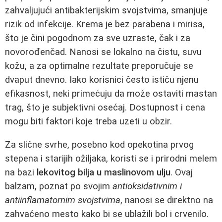
zahvaljujući antibakterijskim svojstvima, smanjuje
rizik od infekcije. Krema je bez parabena i mirisa,
što je čini pogodnom za sve uzraste, čak i za
novorođenčad. Nanosi se lokalno na čistu, suvu
kožu, a za optimalne rezultate preporučuje se
dvaput dnevno. Iako korisnici često ističu njenu
efikasnost, neki primećuju da može ostaviti mastan
trag, što je subjektivni osećaj. Dostupnost i cena
mogu biti faktori koje treba uzeti u obzir.
Za slične svrhe, posebno kod opekotina prvog
stepena i starijih ožiljaka, koristi se i prirodni melem
na bazi
lekovitog bilja u maslinovom ulju
. Ovaj
balzam, poznat po svojim
antioksidativnim i
antiinflamatornim svojstvima
, nanosi se direktno na
zahvaćeno mesto kako bi se ublažili bol i crvenilo.