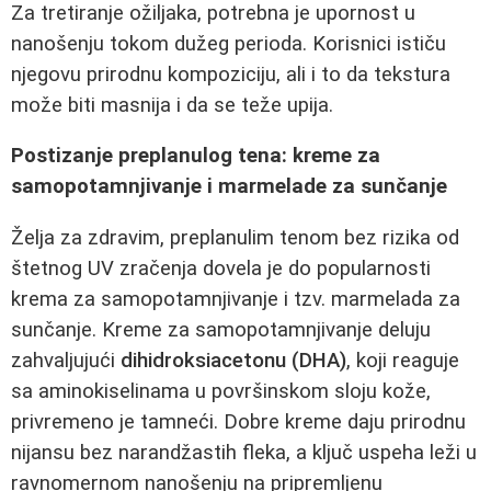
Za tretiranje ožiljaka, potrebna je upornost u
nanošenju tokom dužeg perioda. Korisnici ističu
njegovu prirodnu kompoziciju, ali i to da tekstura
može biti masnija i da se teže upija.
Postizanje preplanulog tena: kreme za
samopotamnjivanje i marmelade za sunčanje
Želja za zdravim, preplanulim tenom bez rizika od
štetnog UV zračenja dovela je do popularnosti
krema za samopotamnjivanje i tzv. marmelada za
sunčanje. Kreme za samopotamnjivanje deluju
zahvaljujući
dihidroksiacetonu (DHA)
, koji reaguje
sa aminokiselinama u površinskom sloju kože,
privremeno je tamneći. Dobre kreme daju prirodnu
nijansu bez narandžastih fleka, a ključ uspeha leži u
ravnomernom nanošenju na pripremljenu