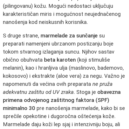
(pilingovanu) kožu. Mogući nedostaci uključuju
karakterističan miris i mogućnost neujednačenog
nanošenja kod neiskusnih korisnika.
S druge strane,
marmelade za sunčanje
su
preparati namenjeni ubrzanom postizanju boje
tokom stvarnog izlaganja suncu. Njihov sastav
obično obuhvata
beta karoten
(koji stimuliše
melanin), kao i hranljiva ulja (maslinovo, bademovo,
kokosovo) i ekstrakte (aloe vera) za negu. Važno je
napomenuti da većina ovih preparata
ne pruža
adekvatnu zaštitu od UV zraka
. Stoga je
obavezna
primena odvojenog zaštitnog faktora (SPF)
minimalno 30
pre nanošenja marmelade, kako bi se
sprečile opekotine i dugoročna oštećenja kože.
Marmelade daju koži lep sjaj i intenzivniju boju, ali