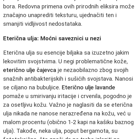
bora. Redovna primena ovih prirodnih eliksira može
značajno unaprediti teksturu, ujednačiti ten i
smanjiti vidljivost nedostataka.
Eterična ulja: Moćni saveznici u nezi
Eterična ulja su esencije biljaka sa izuzetno jakim
lekovitim svojstvima. U negi problematične kože,
eterično ulje čajevca
je nezaobilazno zbog svojih
snažnih antibakterijskih i sušićih svojstava. Nanosi
se ciljano na bubuljice.
Eterično ulje lavande
pomaže u smirivanju iritacije i crvenila, pogodno je
za osetljivu kožu. Važno je naglasiti da se eterična
ulja nikada ne nanose nerazređena na kožu, već u
malom procentu (obično 1-2 kapi na kašiku baznog
ulja). Takođe, neka ulja, poput bergamota, su