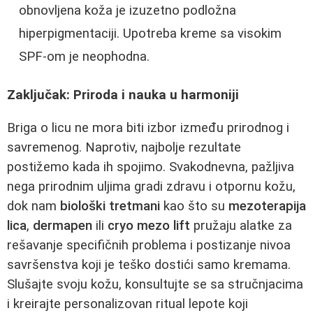
obnovljena koža je izuzetno podložna
hiperpigmentaciji. Upotreba kreme sa visokim
SPF-om je neophodna.
Zaključak: Priroda i nauka u harmoniji
Briga o licu ne mora biti izbor između prirodnog i
savremenog. Naprotiv, najbolje rezultate
postižemo kada ih spojimo. Svakodnevna, pažljiva
nega prirodnim uljima gradi zdravu i otpornu kožu,
dok nam
biološki tretmani
kao što su
mezoterapija
lica
,
dermapen
ili
cryo mezo lift
pružaju alatke za
rešavanje specifičnih problema i postizanje nivoa
savršenstva koji je teško dostići samo kremama.
Slušajte svoju kožu, konsultujte se sa stručnjacima
i kreirajte personalizovan ritual lepote koji