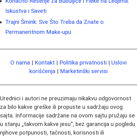
Konačno Rešenje za Bubuljice i Fleke na Ledjima:
Iskustva i Saveti
Trajni Šmink: Sve Što Treba da Znate o
Permanentnom Make-upu
O nama
|
Kontakt
|
Politika privatnosti
|
Uslovi
korišćenja
|
Marketinški servisi
Urednici i autori ne preuzimaju nikakvu odgovornost
za bilo kakve greške ili propuste u sadržaju ovog
sajta. Informacije sadržane na ovom sajtu pružaju se
u stanju „takvom kakve jesu“, bez garancija u pogledu
njihove potpunosti, tačnosti, korisnosti ili