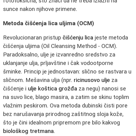
fototoksična, što znači da ne treba izlaziti na
sunce nakon njihove primene.
Metoda čišćenja lica uljima (OCM)
Revolucionaran pristup
čišćenju lica
jeste metoda
čišćenja uljima (Oil Cleansing Method - OCM).
Paradoksalno, ulje je izvanredno sredstvo za
uklanjanje ulja, prljavštine i čak vodootporne
šminke. Princip je jednostavan: slično se rastvara u
sličnom. Mešavina ulja (npr.
ricinusovo ulje
za
čišćenje i
ulje koštica grožđa
za negu) nanosi se
na suvo lice, blago masira, a zatim se skinu toplim
vlažnim peskirom. Ova metoda dubinski čisti pore
bez narušavanja prirodnog zaštitnog sloja kože,
što je čini idealnom pripremom pre bilo kakvog
biološkog tretmana
.