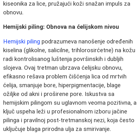
kiseonika za lice, pružajući koži snažan impuls za
obnovu.
Hemijski piling: Obnova na ćelijskom nivou
Hemijski piling
podrazumeva nanošenje određenih
kiselina (glikolne, salicilne, trihlorosirćetne) na kožu
radi kontrolisanog luštenja površinskih i dubljih
slojeva. Ovaj tretman ubrzava ćelijsku obnovu,
efikasno rešava problem čišćenja lica od mrtvih
ćelija, smanjuje bore, hiperpigmentacije, blage
ožiljke od akni i proširene pore. Iskustva sa
hemijskim pilingom su uglavnom veoma pozitivna, a
ključ uspeha leži u profesionalnom izboru jačine
pilinga i pravilnoj post-tretmanskoj nezi, koja često
uključuje blaga prirodna ulja za smirivanje.