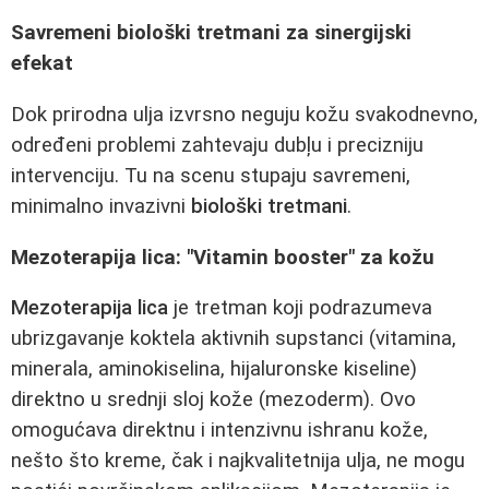
Savremeni biološki tretmani za sinergijski
efekat
Dok prirodna ulja izvrsno neguju kožu svakodnevno,
određeni problemi zahtevaju dubļu i precizniju
intervenciju. Tu na scenu stupaju savremeni,
minimalno invazivni
biološki tretmani
.
Mezoterapija lica: "Vitamin booster" za kožu
Mezoterapija lica
je tretman koji podrazumeva
ubrizgavanje koktela aktivnih supstanci (vitamina,
minerala, aminokiselina, hijaluronske kiseline)
direktno u srednji sloj kože (mezoderm). Ovo
omogućava direktnu i intenzivnu ishranu kože,
nešto što kreme, čak i najkvalitetnija ulja, ne mogu