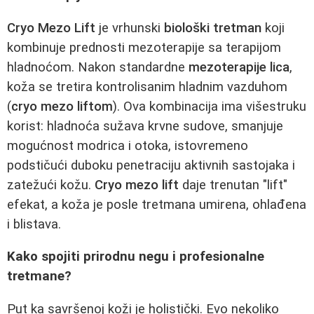
Cryo Mezo Lift
je vrhunski
biološki tretman
koji
kombinuje prednosti mezoterapije sa terapijom
hladnoćom. Nakon standardne
mezoterapije lica
,
koža se tretira kontrolisanim hladnim vazduhom
(
cryo mezo liftom
). Ova kombinacija ima višestruku
korist: hladnoća sužava krvne sudove, smanjuje
mogućnost modrica i otoka, istovremeno
podstičući duboku penetraciju aktivnih sastojaka i
zatežući kožu.
Cryo mezo lift
daje trenutan "lift"
efekat, a koža je posle tretmana umirena, ohlađena
i blistava.
Kako spojiti prirodnu negu i profesionalne
tretmane?
Put ka savršenoj koži je holistički. Evo nekoliko