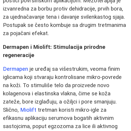
postići površinskom aplikacijom. Mezoterapija je
izvanredna za borbu protiv dehidracije, prvih bora,
za ujednačavanje tena i davanje svilenkastog sjaja.
Postupak se često kombuje sa drugim tretmanima
za pojačani efekat.
Dermapen i Miolift: Stimulacija prirodne
regeneracije
Dermapen
je uređaj sa višestrukim, veoma finim
iglicama koji stvaraju kontrolisane mikro-povrede
na koži. To stimuliše telo da proizvede novo
kolagenova i elastinska vlakna, čime se koža
zateže, bore izglađuju, a ožiljci i pore smanjuju.
Slično,
Miolift
tretman koristi mikro-igle za
efikasnu aplikaciju serumova bogatih aktivnim
sastojcima, poput egzozoma za lice ili aktivnog