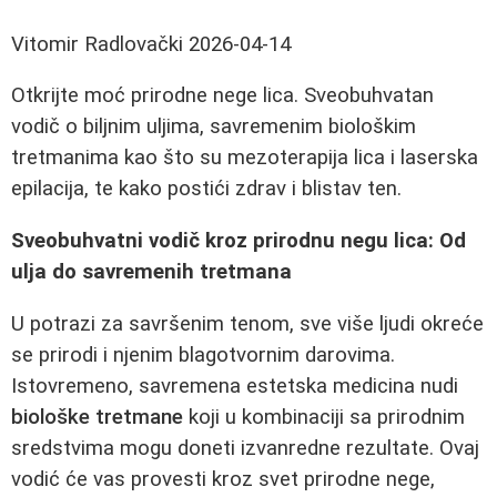
Vitomir Radlovački
2026-04-14
Otkrijte moć prirodne nege lica. Sveobuhvatan
vodič o biljnim uljima, savremenim biološkim
tretmanima kao što su mezoterapija lica i laserska
epilacija, te kako postići zdrav i blistav ten.
Sveobuhvatni vodič kroz prirodnu negu lica: Od
ulja do savremenih tretmana
U potrazi za savršenim tenom, sve više ljudi okreće
se prirodi i njenim blagotvornim darovima.
Istovremeno, savremena estetska medicina nudi
biološke tretmane
koji u kombinaciji sa prirodnim
sredstvima mogu doneti izvanredne rezultate. Ovaj
vodić će vas provesti kroz svet prirodne nege,