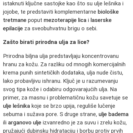
istaknuti ključne sastojke kao što su ulje lešnika i
jojobe, te predstaviti komplementarne
biološke
tretmane
poput
mezoterapije lica
i
laserske
epilacije
za sveobuhvatnu brigu o sebi.
Zašto birati prirodna ulja za lice?
Prirodna biljna ulja predstavljaju koncentrovanu
hranu za kožu. Za razliku od mnogih komercijalnih
krema punih sintetičkih dodataka, ulja nude čistu,
lako probavljivu ishranu. Ključ je u razumevanju
svog tipa kože i odabiru odgovarajućih ulja. Na
primer, za masnu i problematičnu kožu savetuje se
ulje lešnika
koje se brzo upija, reguliše lučenje
sebuma i sužava pore. S druge strane,
ulje badema
ili
arganovo ulje
izvanredno je za suvu i zrelu kožu,
pružajući dubinsku hidrataciju i borbu protiv prvih