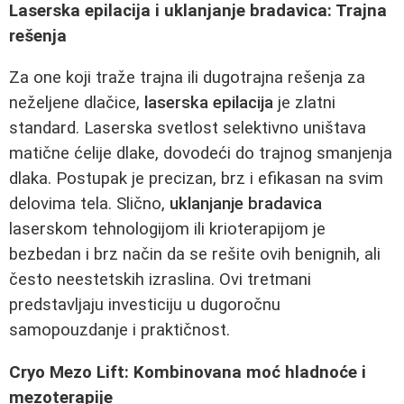
Laserska epilacija i uklanjanje bradavica: Trajna
rešenja
Za one koji traže trajna ili dugotrajna rešenja za
neželjene dlačice,
laserska epilacija
je zlatni
standard. Laserska svetlost selektivno uništava
matične ćelije dlake, dovodeći do trajnog smanjenja
dlaka. Postupak je precizan, brz i efikasan na svim
delovima tela. Slično,
uklanjanje bradavica
laserskom tehnologijom ili krioterapijom je
bezbedan i brz način da se rešite ovih benignih, ali
često neestetskih izraslina. Ovi tretmani
predstavljaju investiciju u dugoročnu
samopouzdanje i praktičnost.
Cryo Mezo Lift: Kombinovana moć hladnoće i
mezoterapije