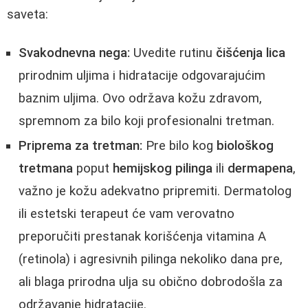
saveta:
Svakodnevna nega:
Uvedite rutinu
čišćenja lica
prirodnim uljima i hidratacije odgovarajućim
baznim uljima. Ovo održava kožu zdravom,
spremnom za bilo koji profesionalni tretman.
Priprema za tretman:
Pre bilo kog
biološkog
tretmana
poput
hemijskog pilinga
ili
dermapena
,
važno je kožu adekvatno pripremiti. Dermatolog
ili estetski terapeut će vam verovatno
preporučiti prestanak korišćenja vitamina A
(retinola) i agresivnih pilinga nekoliko dana pre,
ali blaga prirodna ulja su obično dobrodošla za
održavanje hidratacije.