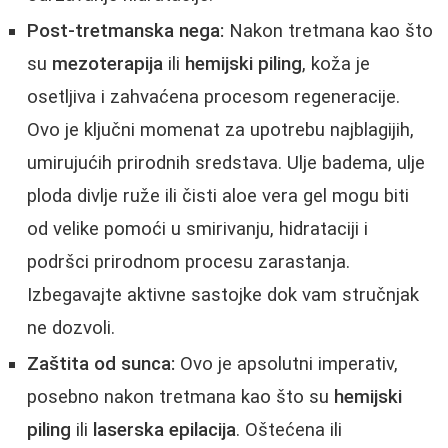
Post-tretmanska nega:
Nakon tretmana kao što
su
mezoterapija
ili
hemijski piling
, koža je
osetljiva i zahvaćena procesom regeneracije.
Ovo je ključni momenat za upotrebu najblagijih,
umirujućih prirodnih sredstava. Ulje badema, ulje
ploda divlje ruže ili čisti aloe vera gel mogu biti
od velike pomoći u smirivanju, hidrataciji i
podršci prirodnom procesu zarastanja.
Izbegavajte aktivne sastojke dok vam stručnjak
ne dozvoli.
Zaštita od sunca:
Ovo je apsolutni imperativ,
posebno nakon tretmana kao što su
hemijski
piling
ili
laserska epilacija
. Oštećena ili