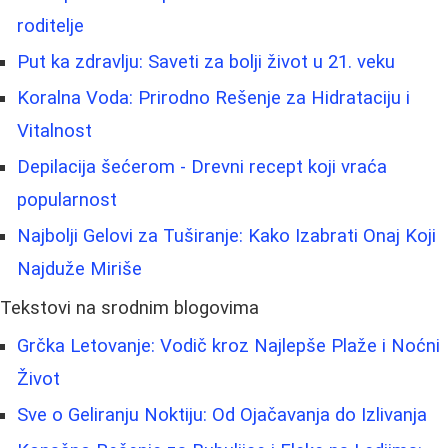
roditelje
Put ka zdravlju: Saveti za bolji život u 21. veku
Koralna Voda: Prirodno Rešenje za Hidrataciju i
Vitalnost
Depilacija šećerom - Drevni recept koji vraća
popularnost
Najbolji Gelovi za Tuširanje: Kako Izabrati Onaj Koji
Najduže Miriše
Tekstovi na srodnim blogovima
Grčka Letovanje: Vodič kroz Najlepše Plaže i Noćni
Život
Sve o Geliranju Noktiju: Od Ojačavanja do Izlivanja