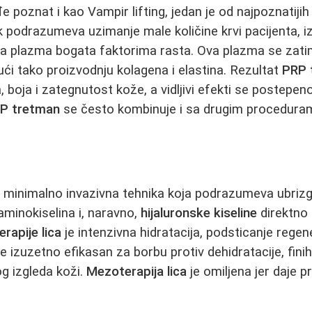
đe poznat i kao Vampir lifting, jedan je od najpoznatiji
 podrazumeva uzimanje male količine krvi pacijenta, iz
aja plazma bogata faktorima rasta. Ova plazma se zati
ući tako proizvodnju kolagena i elastina. Rezultat
PRP 
 boja i zategnutost kože, a vidljivi efekti se postepen
P tretman
se često kombinuje i sa drugim procedurama
 minimalno invazivna tehnika koja podrazumeva ubrizg
aminokiselina i, naravno,
hijaluronske kiseline
direktno 
rapije lica
je intenzivna hidratacija, podsticanje regene
e izuzetno efikasan za borbu protiv dehidratacije, finih 
g izgleda koži.
Mezoterapija lica
je omiljena jer daje p