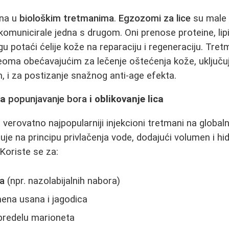
ana u
biološkim tretmanima
.
Egzozomi za lice
su male v
komunicirale jedna s drugom. Oni prenose proteine, lip
gu potaći ćelije kože na reparaciju i regeneraciju. Tre
oma obećavajućim za lečenje oštećenja kože, uključuj
 i za postizanje snažnog anti-age efekta.
za
popunjavanje bora
i oblikovanje lica
 verovatno najpopularniji injekcioni tretmani na global
uje na principu privlačenja vode, dodajući volumen i hi
 Koriste se za:
ra
(npr. nazolabijalnih nabora)
ena usana i jagodica
predelu marioneta