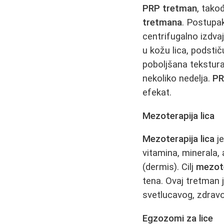
PRP tretman
, tako
tretmana
. Postupak
centrifugalno izdv
u kožu lica, podstič
poboljšana tekstura,
nekoliko nedelja.
PR
efekat.
Mezoterapija lica
Mezoterapija lica
je
vitamina, minerala, 
(dermis). Cilj
mezote
tena. Ovaj tretman j
svetlucavog, zdravo
Egzozomi za lice