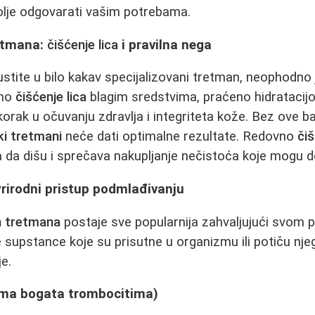
olje odgovarati vašim potrebama.
etmana:
čišćenje lica
i pravilna nega
stite u bilo kakav specijalizovani tretman, neophodno 
vno
čišćenje lica
blagim sredstvima, praćeno hidratacij
 korak u očuvanju zdravlja i integriteta kože. Bez ove ba
ki tretmani
neće dati optimalne rezultate. Redovno
čiš
a dišu i sprečava nakupljanje nečistoća koje mogu do
Prirodni pristup podmlađivanju
h tretmana
postaje sve popularnija zahvaljujući svom 
e supstance koje su prisutne u organizmu ili potiču nj
e.
ma bogata trombocitima)