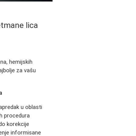
etmane lica
ana, hemijskih
najbolje za vašu
a
apredak u oblasti
ih procedura
do korekcije
šenje informisane