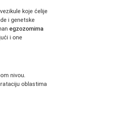
ezikule koje ćelije
ide i genetske
tman
egzozomima
ući i one
nom nivou.
drataciju oblastima