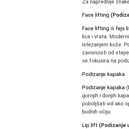
Za naprednije znake 
Face lifting
(Podiza
Face lifting
ili
fejs l
lica i vrata. Modern
istezanjem kože. Po
zavisnosti od stepe
se fokusira na podi
Podizanje kapaka
Podizanje kapaka
(
gornjih i donjih ka
poboljšati vid ako 
budnih očiju.
Lip lift
(Podizanje 