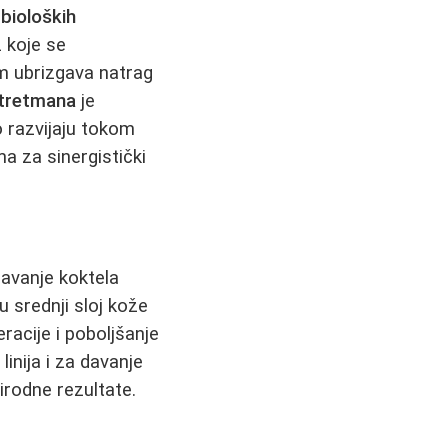
h
bioloških
 koje se
m ubrizgava natrag
tretmana
je
o razvijaju tokom
 za sinergistički
avanje koktela
u srednji sloj kože
racije i poboljšanje
linija i za davanje
rirodne rezultate.