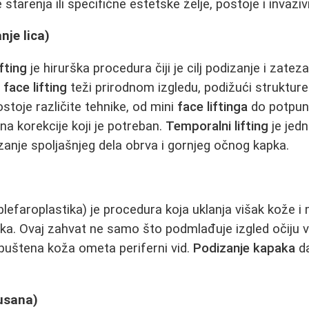
starenja ili specifične estetske želje, postoje i invazi
nje lica)
ifting
je hirurška procedura čiji je cilj podizanje i zate
i
face lifting
teži prirodnom izgledu, podižući strukture
stoje različite tehnike, od mini
face liftinga
do potpu
na korekcije koji je potreban.
Temporalni lifting
je jedn
zanje spoljašnjeg dela obrva i gornjeg očnog kapka.
blefaroplastika) je procedura koja uklanja višak kože i
paka. Ovaj zahvat ne samo što podmlađuje izgled očiju 
opuštena koža ometa periferni vid.
Podizanje kapaka
da
usana)