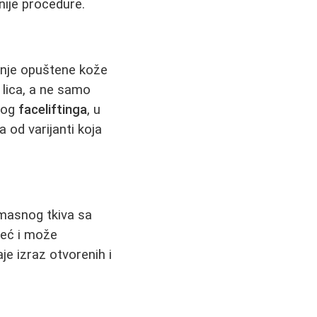
vnije procedure.
zanje opuštene kože
 lica, a ne samo
nog
faceliftinga
, u
a od varijanti koja
 masnog tkiva sa
već i može
je izraz otvorenih i