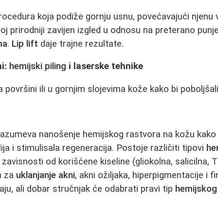
rocedura koja podiže gornju usnu, povećavajući njenu v
 joj prirodniji zavijen izgled u odnosu na preterano pun
ma
.
Lip lift
daje trajne rezultate.
ni:
hemijski piling
i laserske tehnike
 površini ili u gornjim slojevima kože kako bi poboljšali
azumeva nanošenje hemijskog rastvora na kožu kako 
ja i stimulisala regeneracija. Postoje različiti tipovi
he
 zavisnosti od korišćene kiseline (gliokolna, salicilna, 
n za
uklanjanje akni
, akni ožiljaka, hiperpigmentacije i f
aju, ali dobar stručnjak će odabrati pravi tip
hemijskog 