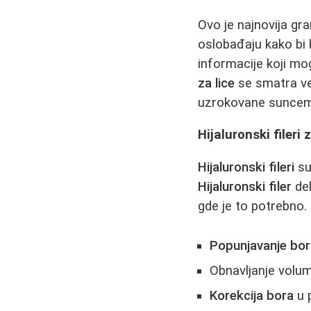
Ovo je najnovija gr
oslobađaju kako bi 
informacije koji mo
za lice
se smatra ve
uzrokovane suncem,
Hijaluronski fileri 
Hijaluronski fileri
su
Hijaluronski filer
del
gde je to potrebno.
Popunjavanje bo
Obnavljanje volum
Korekcija bora
u 