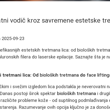
ni vodič kroz savremene estetske tr
a
2025-09-23
efikasnijih estetskih tretmana lica: od bioloških tretm
jaluronskih filera do laserske epilacije. Saznajte šta je 
 tretmani lica: Od
bioloških tretmana
do
face lifting
kim i svežim izgledom lica podstakla je neverovatni n
 Danas postoji širok spektar
bioloških tretmana
i drug
e različite probleme kože - od suptilnog podmlađivanja 
 starenja. Razumevanje ovih opcija ključno je za dono