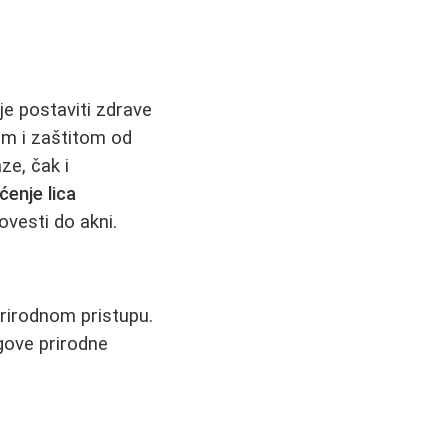
je postaviti zdrave
om i zaštitom od
ze, čak i
ćenje lica
vesti do akni.
prirodnom pristupu.
egove prirodne