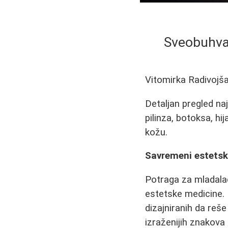
Sveobuhvat
Vitomirka Radivojš
Detaljan pregled naj
pilinza, botoksa, hi
kožu.
Savremeni estetski
Potraga za mladalač
estetske medicine.
dizajniranih da reš
izraženijih znakova