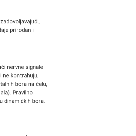
e zadovoljavajući,
aje prirodan i
jući nervne signale
 ne kontrahuju,
alnih bora na čelu,
ala). Pravilno
u dinamičkih bora.