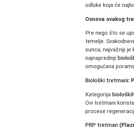
odluke koja će najb
Osnova svakog tr
Pre nego što se upu
temelje. Svakodne
sunca, najvažniji je
najnapredniji
biološ
omogućava porama d
Biološki tretmani
: 
Kategorija
biološki
Ovi tretmani korist
procese regeneracij
PRP tretman
(Plaz