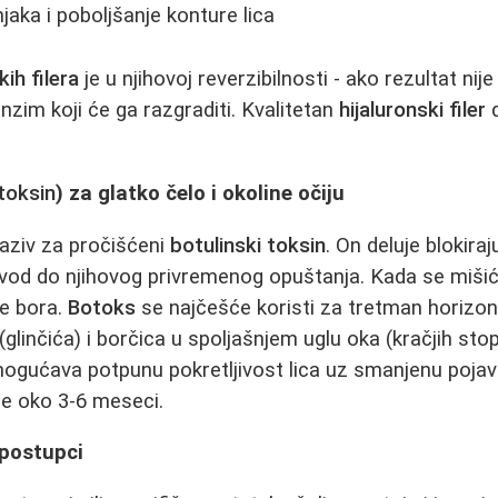
jaka i poboljšanje konture lica
kih filera
je u njihovoj reverzibilnosti - ako rezultat nij
nzim koji će ga razgraditi. Kvalitetan
hijaluronski filer
d
 toksin
) za glatko čelo i okoline očiju
naziv za pročišćeni
botulinski toksin
. On deluje blokira
vod do njihovog privremenog opuštanja. Kada se mišići
ne bora.
Botoks
se najčešće koristi za tretman horizont
linčića) i borčica u spoljašnjem uglu oka (kračjih stop
gućava potpunu pokretljivost lica uz smanjenu pojav
je oko 3-6 meseci.
g postupci