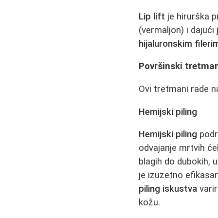
Lip lift
je hirurška p
(vermaljon) i dajući
hijaluronskim fileri
Površinski tretma
Ovi tretmani rade na
Hemijski piling
Hemijski piling
podr
odvajanje mrtvih ćeli
blagih do dubokih, u
je izuzetno efikasa
piling iskustva
varir
kožu.