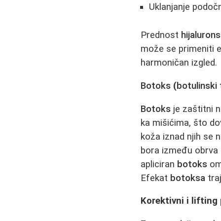
Uklanjanje podočn
Prednost
hijalurons
može se primeniti e
harmoničan izgled.
Botoks
(
botulinski
Botoks
je zaštitni 
ka mišićima, što do
koža iznad njih se 
bora između obrva (g
apliciran
botoks
omo
Efekat
botoksa
tra
Korektivni i liftin