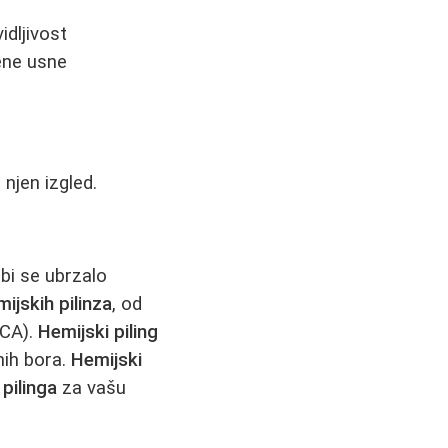
idljivost
jene usne
 njen izgled.
bi se ubrzalo
mijskih pilinza
, od
TCA).
Hemijski piling
inih bora.
Hemijski
pilinga
za vašu