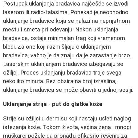
Postupak uklanjanja bradavica najčešće se izvodi
laserom ili radio-talasima. Ponekad je neophodno
uklanjanje bradavice koja se nalazi na neprijatnom
mestu i smeta pri odevanju. Nakon uklanjanja
bradavice, ostaje minimalan trag koji vremenom
bledi. Za one koji razmišljaju o uklanjanjem
bradavica, važno je da znaju da je zarastanje brzo.
Laserskim uklanjanjem bradavice izbegavaju se
ožiljci. Proces uklanjanju bradavica traje svega
nekoliko minuta. Bez obzira na broj izraslina,
uklanjanje bradavica se može obaviti u jednoj sesiji.
Uklanjanje strija - put do glatke kože
Strije su ožiljci u dermisu koji nastaju usled naglog
istezanja kože. Tokom života, većina žena i mnogi
muškarci požele da pronađu efikasno rešenje za