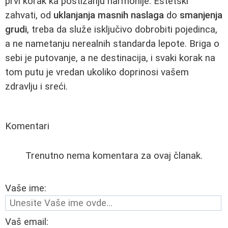
prvi korak ka postizanju harmonije. Estetski
zahvati, od
uklanjanja masnih naslaga
do
smanjenja
grudi
, treba da služe isključivo dobrobiti pojedinca,
a ne nametanju nerealnih standarda lepote. Briga o
sebi je putovanje, a ne destinacija, i svaki korak na
tom putu je vredan ukoliko doprinosi vašem
zdravlju i sreći.
Komentari
Trenutno nema komentara za ovaj članak.
Vaše ime:
Vaš email: