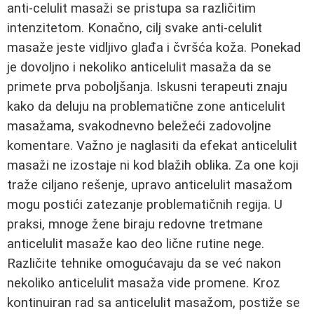
anti-celulit masaži se pristupa sa različitim
intenzitetom. Konačno, cilj svake anti-celulit
masaže jeste vidljivo glađa i čvršća koža. Ponekad
je dovoljno i nekoliko anticelulit masaža da se
primete prva poboljšanja. Iskusni terapeuti znaju
kako da deluju na problematične zone anticelulit
masažama, svakodnevno beležeći zadovoljne
komentare. Važno je naglasiti da efekat anticelulit
masaži ne izostaje ni kod blažih oblika. Za one koji
traže ciljano rešenje, upravo anticelulit masažom
mogu postići zatezanje problematičnih regija. U
praksi, mnoge žene biraju redovne tretmane
anticelulit masaže kao deo lične rutine nege.
Različite tehnike omogućavaju da se već nakon
nekoliko anticelulit masaža vide promene. Kroz
kontinuiran rad sa anticelulit masažom, postiže se