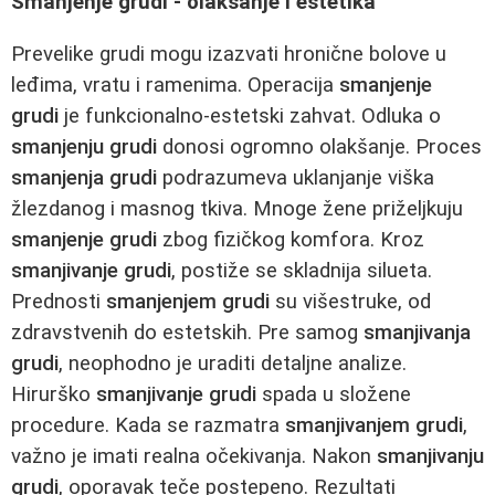
Smanjenje grudi - olakšanje i estetika
Prevelike grudi mogu izazvati hronične bolove u
leđima, vratu i ramenima. Operacija
smanjenje
grudi
je funkcionalno-estetski zahvat. Odluka o
smanjenju grudi
donosi ogromno olakšanje. Proces
smanjenja grudi
podrazumeva uklanjanje viška
žlezdanog i masnog tkiva. Mnoge žene priželjkuju
smanjenje grudi
zbog fizičkog komfora. Kroz
smanjivanje grudi
, postiže se skladnija silueta.
Prednosti
smanjenjem grudi
su višestruke, od
zdravstvenih do estetskih. Pre samog
smanjivanja
grudi
, neophodno je uraditi detaljne analize.
Hirurško
smanjivanje grudi
spada u složene
procedure. Kada se razmatra
smanjivanjem grudi
,
važno je imati realna očekivanja. Nakon
smanjivanju
grudi
, oporavak teče postepeno. Rezultati