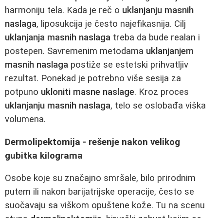
harmoniju tela. Kada je reč o
uklanjanju masnih
naslaga
, liposukcija je često najefikasnija. Cilj
uklanjanja masnih naslaga
treba da bude realan i
postepen. Savremenim metodama
uklanjanjem
masnih naslaga
postiže se estetski prihvatljiv
rezultat. Ponekad je potrebno više sesija za
potpuno
ukloniti masne naslage
. Kroz proces
uklanjanju masnih naslaga
, telo se oslobađa viška
volumena.
Dermolipektomija - rešenje nakon velikog
gubitka kilograma
Osobe koje su značajno smršale, bilo prirodnim
putem ili nakon barijatrijske operacije, često se
suočavaju sa viškom opuštene kože. Tu na scenu