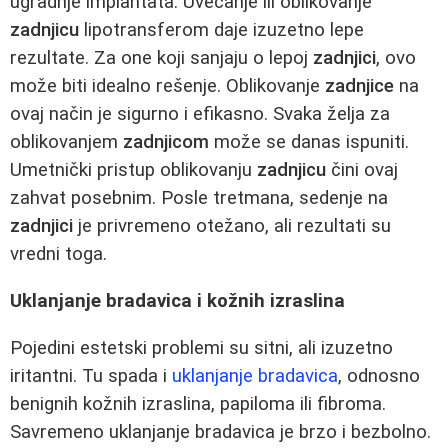
ugradnje implantata. Uvećanje ili oblikovanje
zadnjicu
lipotransferom daje izuzetno lepe
rezultate. Za one koji sanjaju o lepoj
zadnjici
, ovo
može biti idealno rešenje. Oblikovanje
zadnjice
na
ovaj način je sigurno i efikasno. Svaka želja za
oblikovanjem
zadnjicom
može se danas ispuniti.
Umetnički pristup oblikovanju
zadnjicu
čini ovaj
zahvat posebnim. Posle tretmana, sedenje na
zadnjici
je privremeno otežano, ali rezultati su
vredni toga.
Uklanjanje bradavica i kožnih izraslina
Pojedini estetski problemi su sitni, ali izuzetno
iritantni. Tu spada i
uklanjanje bradavica
, odnosno
benignih kožnih izraslina, papiloma ili fibroma.
Savremeno uklanjanje bradavica je brzo i bezbolno.