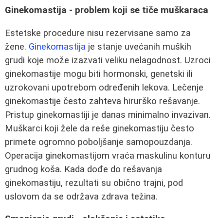
Ginekomastija - problem koji se tiče muškaraca
Estetske procedure nisu rezervisane samo za
žene.
Ginekomastija
je stanje uvećanih muških
grudi koje može izazvati veliku nelagodnost. Uzroci
ginekomastije mogu biti hormonski, genetski ili
uzrokovani upotrebom određenih lekova. Lečenje
ginekomastije često zahteva hirurško rešavanje.
Pristup ginekomastiji je danas minimalno invazivan.
Muškarci koji žele da reše ginekomastiju često
primete ogromno poboljšanje samopouzdanja.
Operacija ginekomastijom vraća maskulinu konturu
grudnog koša. Kada dođe do rešavanja
ginekomastiju, rezultati su obično trajni, pod
uslovom da se održava zdrava težina.