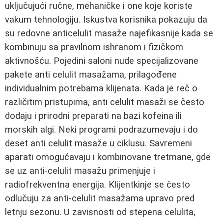
uključujući ručne, mehaničke i one koje koriste
vakum tehnologiju. Iskustva korisnika pokazuju da
su redovne anticelulit masaže najefikasnije kada se
kombinuju sa pravilnom ishranom i fizičkom
aktivnošću. Pojedini saloni nude specijalizovane
pakete anti celulit masažama, prilagođene
individualnim potrebama klijenata. Kada je reč o
različitim pristupima, anti celulit masaži se često
dodaju i prirodni preparati na bazi kofeina ili
morskih algi. Neki programi podrazumevaju i do
deset anti celulit masaže u ciklusu. Savremeni
aparati omogućavaju i kombinovane tretmane, gde
se uz anti-celulit masažu primenjuje i
radiofrekventna energija. Klijentkinje se često
odlučuju za anti-celulit masažama upravo pred
letnju sezonu. U zavisnosti od stepena celulita,