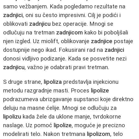
samo vežbanjem. Kada pogledamo rezultate na
zadnjici
, oni su često impresivni. Cilj je podići i
oblikovati
zadnjicu
bez operacije. Mnogi se
odlučuju na tretman
zadnjicom
kako bi poboljšali
njen izgled. Uz miolift, oblikovanje
zadnjice
postaje
dostupnije nego ikad. Fokusirani rad na
zadnjici
donosi vidljivo podizanje. Kada se posvetite nezi
zadnjicu
, važno je odabrati pravi tretman.
S druge strane,
lipoliza
predstavlja injekcionu
metodu razgradnje masti. Proces
lipolize
podrazumeva ubrizgavanje supstanci koje direktno
deluju na masne ćelije. Mnogi se odlučuju za
lipolizu
kada žele da uklone manje, tvrdokorne
naslage. Uz pomoć
lipolize
, moguće je precizno
modelirati telo. Nakon tretmana
lipolizom
, telo