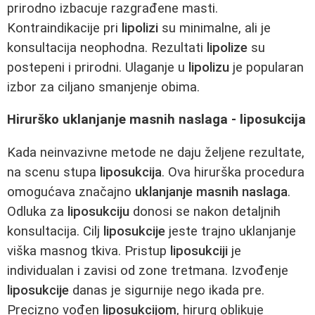
prirodno izbacuje razgrađene masti.
Kontraindikacije pri
lipolizi
su minimalne, ali je
konsultacija neophodna. Rezultati
lipolize
su
postepeni i prirodni. Ulaganje u
lipolizu
je popularan
izbor za ciljano smanjenje obima.
Hirurško uklanjanje masnih naslaga - liposukcija
Kada neinvazivne metode ne daju željene rezultate,
na scenu stupa
liposukcija
. Ova hirurška procedura
omogućava značajno
uklanjanje masnih naslaga
.
Odluka za
liposukciju
donosi se nakon detaljnih
konsultacija. Cilj
liposukcije
jeste trajno uklanjanje
viška masnog tkiva. Pristup
liposukciji
je
individualan i zavisi od zone tretmana. Izvođenje
liposukcije
danas je sigurnije nego ikada pre.
Precizno vođen
liposukcijom
, hirurg oblikuje