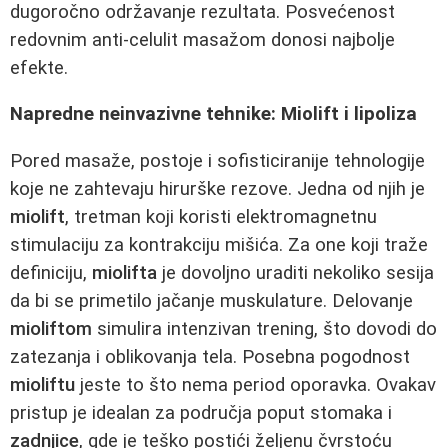
dugoročno održavanje rezultata. Posvećenost
redovnim anti-celulit masažom donosi najbolje
efekte.
Napredne neinvazivne tehnike: Miolift i lipoliza
Pored masaže, postoje i sofisticiranije tehnologije
koje ne zahtevaju hirurške rezove. Jedna od njih je
miolift
, tretman koji koristi elektromagnetnu
stimulaciju za kontrakciju mišića. Za one koji traže
definiciju,
miolifta
je dovoljno uraditi nekoliko sesija
da bi se primetilo jačanje muskulature. Delovanje
mioliftom
simulira intenzivan trening, što dovodi do
zatezanja i oblikovanja tela. Posebna pogodnost
mioliftu
jeste to što nema period oporavka. Ovakav
pristup je idealan za područja poput stomaka i
zadnjice
, gde je teško postići željenu čvrstoću