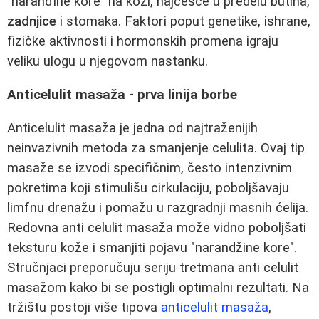
"naranđine kore" na koži, najčešće u predelu butina,
zadnjice
i stomaka. Faktori poput genetike, ishrane,
fizičke aktivnosti i hormonskih promena igraju
veliku ulogu u njegovom nastanku.
Anticelulit masaža - prva linija borbe
Anticelulit masaža je jedna od najtraženijih
neinvazivnih metoda za smanjenje celulita. Ovaj tip
masaže se izvodi specifičnim, često intenzivnim
pokretima koji stimulišu cirkulaciju, poboljšavaju
limfnu drenažu i pomažu u razgradnji masnih ćelija.
Redovna anti celulit masaža može vidno poboljšati
teksturu kože i smanjiti pojavu "narandžine kore".
Stručnjaci preporučuju seriju tretmana anti celulit
masažom kako bi se postigli optimalni rezultati. Na
tržištu postoji više tipova
anticelulit masaža
,