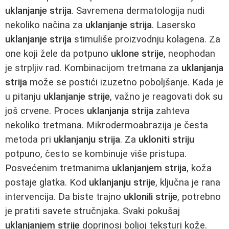
uklanjanje strija
. Savremena dermatologija nudi
nekoliko načina za
uklanjanje strija
. Lasersko
uklanjanje strija
stimuliše proizvodnju kolagena. Za
one koji žele da potpuno
uklone strije
, neophodan
je strpljiv rad. Kombinacijom tretmana za
uklanjanja
strija
može se postići izuzetno poboljšanje. Kada je
u pitanju
uklanjanje strije
, važno je reagovati dok su
još crvene. Proces
uklanjanja strija
zahteva
nekoliko tretmana. Mikrodermoabrazija je česta
metoda pri
uklanjanju strija
. Za
ukloniti striju
potpuno, često se kombinuje više pristupa.
Posvećenim tretmanima
uklanjanjem strija
, koža
postaje glatka. Kod
uklanjanju strije
, ključna je rana
intervencija. Da biste trajno
uklonili strije
, potrebno
je pratiti savete stručnjaka. Svaki pokušaj
uklanjanjem strije
doprinosi boljoj teksturi kože.