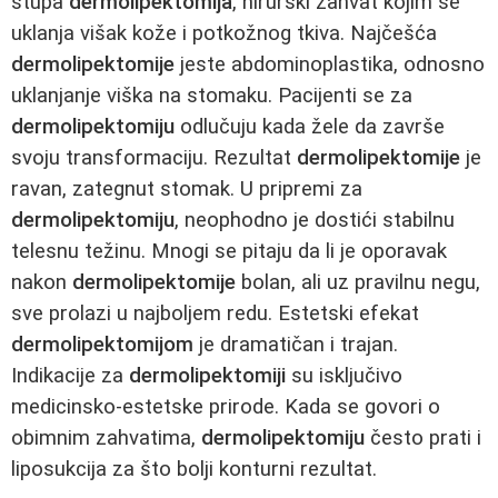
stupa
dermolipektomija
, hirurški zahvat kojim se
uklanja višak kože i potkožnog tkiva. Najčešća
dermolipektomije
jeste abdominoplastika, odnosno
uklanjanje viška na stomaku. Pacijenti se za
dermolipektomiju
odlučuju kada žele da završe
svoju transformaciju. Rezultat
dermolipektomije
je
ravan, zategnut stomak. U pripremi za
dermolipektomiju
, neophodno je dostići stabilnu
telesnu težinu. Mnogi se pitaju da li je oporavak
nakon
dermolipektomije
bolan, ali uz pravilnu negu,
sve prolazi u najboljem redu. Estetski efekat
dermolipektomijom
je dramatičan i trajan.
Indikacije za
dermolipektomiji
su isključivo
medicinsko-estetske prirode. Kada se govori o
obimnim zahvatima,
dermolipektomiju
često prati i
liposukcija za što bolji konturni rezultat.