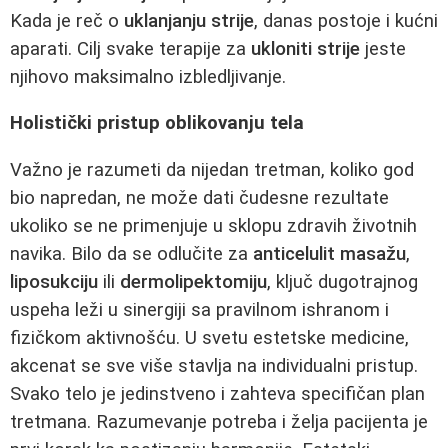
Kada je reč o
uklanjanju strije
, danas postoje i kućni
aparati. Cilj svake terapije za
ukloniti strije
jeste
njihovo maksimalno izbledljivanje.
Holistički pristup oblikovanju tela
Važno je razumeti da nijedan tretman, koliko god
bio napredan, ne može dati čudesne rezultate
ukoliko se ne primenjuje u sklopu zdravih životnih
navika. Bilo da se odlučite za
anticelulit masažu
,
liposukciju
ili
dermolipektomiju
, ključ dugotrajnog
uspeha leži u sinergiji sa pravilnom ishranom i
fizičkom aktivnošću. U svetu estetske medicine,
akcenat se sve više stavlja na individualni pristup.
Svako telo je jedinstveno i zahteva specifičan plan
tretmana. Razumevanje potreba i želja pacijenta je