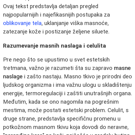
Ovaj tekst predstavlja detaljan pregled
najpopularnijih i najefikasnijih postupaka za
oblikovanje tela
, uklanjanje viška masnoće,
zatezanje kože i postizanje željene siluete.
Razumevanje masnih naslaga i celulita
Pre nego što se upustimo u svet estetskih
tretmana, važno je razumeti šta su zapravo
masne
naslage
i zašto nastaju. Masno tkivo je prirodni deo
ljudskog organizma i ima važnu ulogu u skladištenju
energije, termoregulaciji i zaštiti unutrašnjih organa.
Međutim, kada se ono nagomila na pogrešnim
mestima, može postati estetski problem. Celulit, s
druge strane, predstavlja specifičnu promenu u
potkožnom masnom tkivu koja dovodi do neravne,