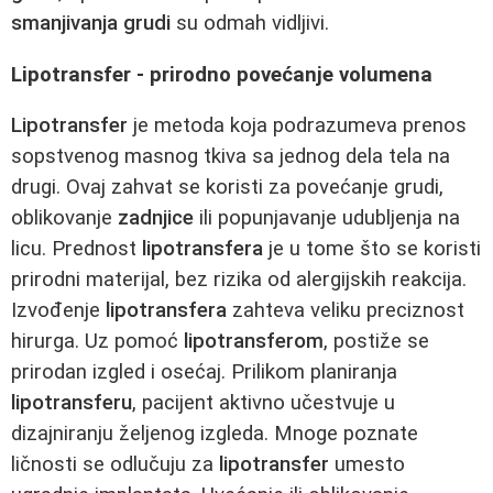
smanjivanja grudi
su odmah vidljivi.
Lipotransfer - prirodno povećanje volumena
Lipotransfer
je metoda koja podrazumeva prenos
sopstvenog masnog tkiva sa jednog dela tela na
drugi. Ovaj zahvat se koristi za povećanje grudi,
oblikovanje
zadnjice
ili popunjavanje udubljenja na
licu. Prednost
lipotransfera
je u tome što se koristi
prirodni materijal, bez rizika od alergijskih reakcija.
Izvođenje
lipotransfera
zahteva veliku preciznost
hirurga. Uz pomoć
lipotransferom
, postiže se
prirodan izgled i osećaj. Prilikom planiranja
lipotransferu
, pacijent aktivno učestvuje u
dizajniranju željenog izgleda. Mnoge poznate
ličnosti se odlučuju za
lipotransfer
umesto