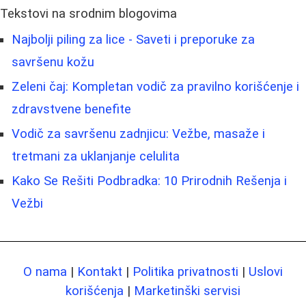
Tekstovi na srodnim blogovima
Najbolji piling za lice - Saveti i preporuke za
savršenu kožu
Zeleni čaj: Kompletan vodič za pravilno korišćenje i
zdravstvene benefite
Vodič za savršenu zadnjicu: Vežbe, masaže i
tretmani za uklanjanje celulita
Kako Se Rešiti Podbradka: 10 Prirodnih Rešenja i
Vežbi
O nama
|
Kontakt
|
Politika privatnosti
|
Uslovi
korišćenja
|
Marketinški servisi