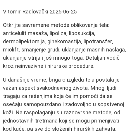
Vitomir Radlovački
2026-06-25
Otkrijte savremene metode oblikovanja tela:
anticelulit masaža, lipoliza, liposukcija,
dermolipektomija, ginekomastija, lipotransfer,
miolift, smanjenje grudi, uklanjanje masnih naslaga,
uklanjanje strija i još mnogo toga. Detaljan vodič
kroz neinvazivne i hirurške procedure.
U današnje vreme, briga o izgledu tela postala je
važan aspekt svakodnevnog života. Mnogi ljudi
tragaju za rešenjima koja će im pomoći da se
osećaju samopouzdano i zadovoljno u sopstvenoj
koži. Na raspolaganju su raznovrsne metode, od
jednostavnih tretmana koji se mogu primenjivati
kod kuće, pa sve do složenih hirurških zahvata.