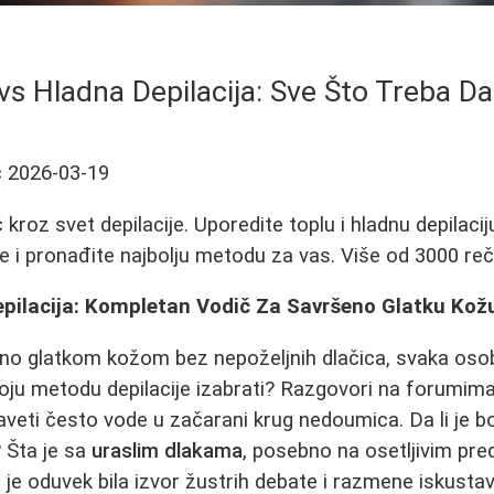
vs Hladna Depilacija: Sve Što Treba D
ć
2026-03-19
roz svet depilacije. Uporedite toplu i hladnu depilacij
e i pronađite najbolju metodu za vas. Više od 3000 reči
epilacija: Kompletan Vodič Za Savršeno Glatku Kož
eno glatkom kožom bez nepoželjnih dlačica, svaka os
koju metodu depilacije izabrati? Razgovori na forumima
i saveti često vode u začarani krug nedoumica. Da li je b
? Šta je sa
uraslim dlakama
, posebno na osetljivim pre
je oduvek bila izvor žustrih debate i razmene iskustav