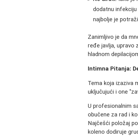
dodatnu infekciju 
najbolje je potra
Zanimljivo je da m
ređe javlja, upravo 
hladnom depilacijom
Intimna Pitanja: De
Tema koja izaziva m
uključujući i one "
U profesionalnim sa
obučene za rad i kor
Najčešći položaj p
koleno dodiruje gr