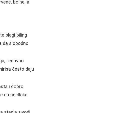
rvene, bolne, a
e blagi piling
ama da slobodno
nga, redovno
irisa često daju
sta i dobro
e da se dlaka
a stanje, uvodi