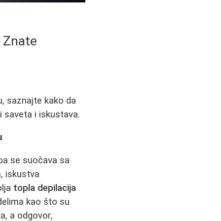
a Znate
u, saznajte kako da
 saveta i iskustava.
u
oba se suočava sa
, iskustva
olja
topla depilacija
delima kao što su
a, a odgovor,