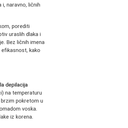
 i, naravno, ličnih
om, porediti
iv uraslih dlaka i
ije. Bez ličnih imena
 efikasnost, kako
a depilacija
ci) na temperaturu
a brzim pokretom u
 komadom voska.
lake iz korena.