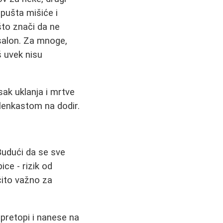
pušta mišiće i
što znači da ne
salon. Za mnoge,
š uvek nisu
osak uklanja i mrtve
ilenkastom na dodir.
Budući da se sve
ice - rizik od
očito važno za
pretopi i nanese na