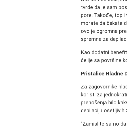
tvrde da je sam pos
pore. Takođe, topli
morate da čekate da
ovo je ogromna predn
spremne za depilaci
Kao dodatni benefit
ćelije sa površine 
Pristalice Hladne 
Za zagovornike hlad
koristi za jednokratn
prenošenja bilo kakv
depilaciju osetljivi
"Zamislite samo da 