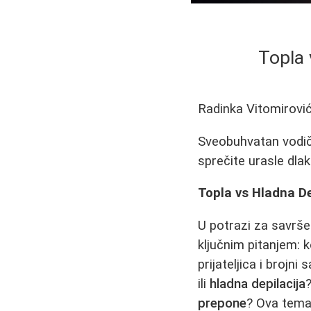
Topla 
Radinka Vitomirovi
Sveobuhvatan vodič k
sprečite urasle dlak
Topla vs Hladna D
U potrazi za savrš
ključnim pitanjem: 
prijateljica i brojn
ili
hladna depilacija
prepone
? Ova tema 