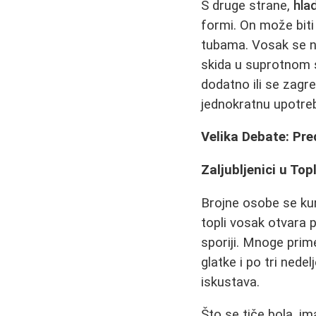
S druge strane,
hla
formi. On može biti 
tubama. Vosak se n
skida u suprotnom s
dodatno ili se zagre
jednokratnu upotre
Velika Debate: Pr
Zaljubljenici u Top
Brojne osobe se kun
topli vosak otvara 
sporiji. Mnoge pri
glatke i po tri ned
iskustava.
Što se tiče bola, i