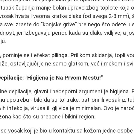
tupak čupanja manje bolan upravo zbog toplote koja o
 vosak hvata i veoma kratke dlake (od svega 2-3 mm), 
 sve izraste do "konjske grive" pre nego što odete u 
ost, jer izbegavaju period kada su dlake vidljive, a jo
ju.
, pominje se i efekat
pilinga
. Prilikom skidanja, topli v
kože, ostavljajući je ne samo glatkom, već i mekom i sv
Depilacije: "Higijena je Na Prvom Mestu!"
ne depilacije, glavni i neosporni argument je
higijena
. 
u upotrebu - bilo da su to trake, patroni ili vosak iz tub
ih infekcija, virusa ili gljivica je minimalan. Ovo je nar
h zona kao što su prepone i bikini region.
se vosak koji je bio u kontaktu sa kožom jedne osobe 