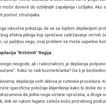
i može dovesti do ozbiljnijih zapaljenja i ožiljaka. Ako 
žiti pomoć stručnjaka.
noga iskustva pokazuju da se sa
toplom depilacijom
prob
zbog efekta pilinga koji sprečava zadržavanje mrtvih će
, uz pažljivu negu, ovaj problem se može uspešno kont
pilacija "Kritičnih" Regija
nogo neugode, ali i radoznalosti, je depilacija potpuno
zavučene". Kako to radi kozmetičarka? Da li je bezbed
lonima, depilacija ovih delova je rutinska procedura. 
iste specifične položaje klijentkinje kako bi došle do s
odrazumeva da jedna noga ostane opružena, a druga se
udi, dok se rukom lagano zateže kožu potrebnog područ