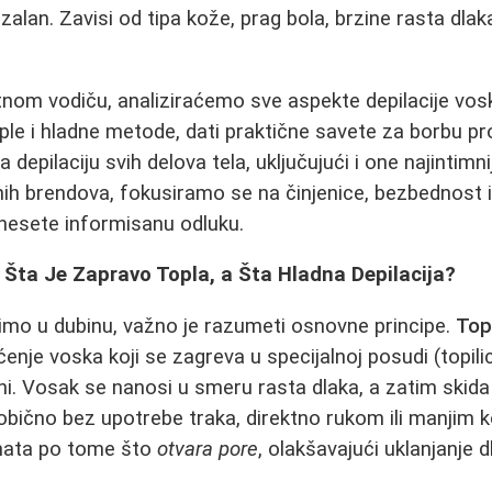
zalan. Zavisi od tipa kože, prag bola, brzine rasta dlaka
om vodiču, analiziraćemo sve aspekte depilacije vosk
le i hladne metode, dati praktične savete za borbu prot
 depilaciju svih delova tela, uključujući i one najintimn
ih brendova, fokusiramo se na činjenice, bezbednost i
onesete informisanu odluku.
 Šta Je Zapravo Topla, a Šta Hladna Depilacija?
imo u dubinu, važno je razumeti osnovne principe.
Topl
nje voska koji se zagreva u specijalnoj posudi (topili
i. Vosak se nanosi u smeru rasta dlaka, a zatim skid
bično bez upotrebe traka, direktno rukom ili manjim
nata po tome što
otvara pore
, olakšavajući uklanjanje d