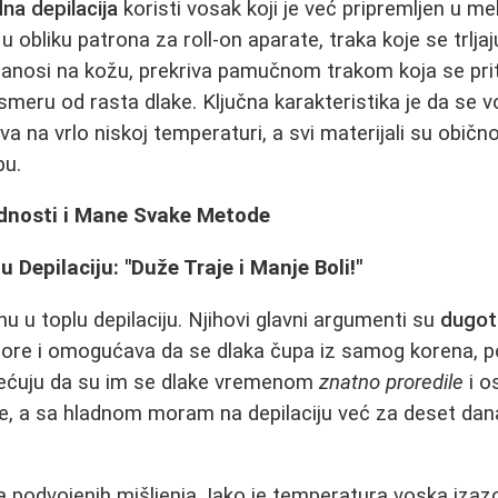
dna depilacija
koristi vosak koji je već pripremljen u mek
u obliku patrona za roll-on aparate, traka koje se trljaj
anosi na kožu, prekriva pamučnom trakom koja se prit
meru od rasta dlake. Ključna karakteristika je da se 
va na vrlo niskoj temperaturi, a svi materijali su obič
bu.
ednosti i Mane Svake Metode
lu Depilaciju: "Duže Traje i Manje Boli!"
u u toplu depilaciju. Njihovi glavni argumenti su
dugotr
pore i omogućava da se dlaka čupa iz samog korena, po
mećuju da su im se dlake vremenom
znatno proredile
i o
elje, a sa hladnom moram na depilaciju već za deset dan
ma podvojenih mišljenja. Iako je temperatura voska izaz