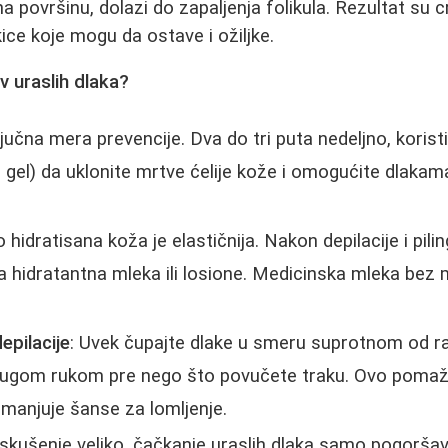
 površinu, dolazi do zapaljenja folikula. Rezultat su c
ice koje mogu da ostave i ožiljke.
v uraslih dlaka?
ljučna mera prevencije. Dva do tri puta nedeljno, koristit
ing gel) da uklonite mrtve ćelije kože i omogućite dlak
o hidratisana koža je elastičnija. Nakon depilacije i pili
hidratantna mleka ili losione. Medicinska mleka bez m
epilacije
: Uvek čupajte dlake u smeru suprotnom od ra
rugom rukom pre nego što povučete traku. Ovo pomaž
 smanjuje šanse za lomljenje.
iskušenje veliko, čačkanje uraslih dlaka samo pogoršav