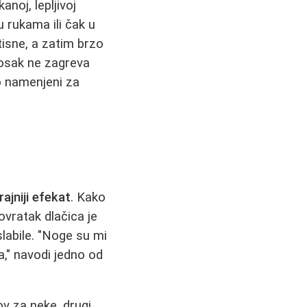
anoj, lepljivoj
u rukama ili čak u
isne, a zatim brzo
vosak ne zagreva
no namenjeni za
ajniji efekat
. Kako
vratak dlačica je
slabile. "Noge su mi
a," navodi jedno od
ov za neke, drugi