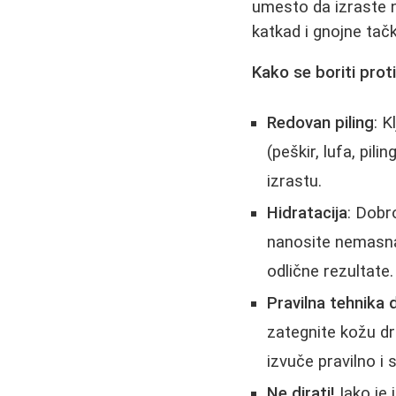
umesto da izraste na
katkad i gnojne tačk
Kako se boriti proti
Redovan piling
: K
(peškir, lufa, pil
izrastu.
Hidratacija
: Dobr
nanosite nemasna 
odlične rezultate.
Pravilna tehnika d
zategnite kožu d
izvuče pravilno i
Ne dirati!
Iako je 