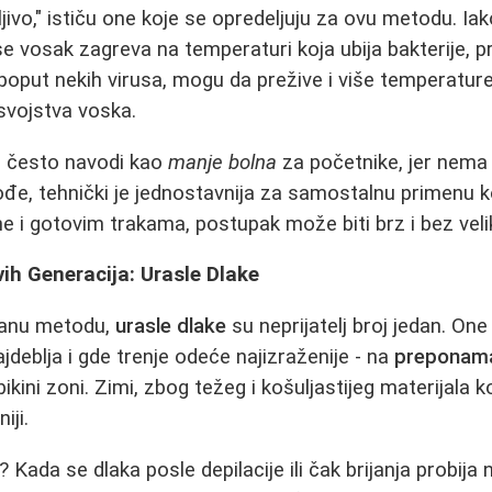
ljivo," ističu one koje se opredeljuju za ovu metodu. Iak
 se vosak zagreva na temperaturi koja ubija bakterije, p
poput nekih virusa, mogu da prežive i više temperatur
svojstva voska.
e često navodi kao
manje bolna
za početnike, jer nema 
đe, tehnički je jednostavnija za samostalnu primenu k
 i gotovim trakama, postupak može biti brz i bez veli
ih Generacija: Urasle Dlake
ranu metodu,
urasle dlake
su neprijatelj broj jedan. One
jdeblja i gde trenje odeće najizraženije - na
preponam
 bikini zoni. Zimi, zbog težeg i košuljastijeg materijala
iji.
Kada se dlaka posle depilacije ili čak brijanja probija