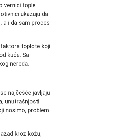
o vernici tople
rotivnici ukazuju da
e, a i da sam proces
faktora toplote koji
od kuće. Sa
kog nereda.
 se najčešće javljaju
a
, unutrašnjosti
 koji nosimo, problem
 nazad kroz kožu,