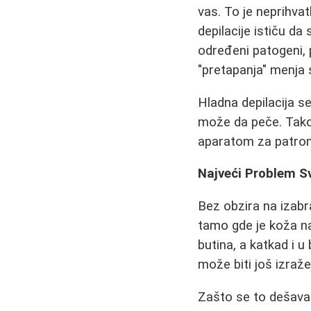
vas. To je neprihvat
depilacije ističu da
određeni patogeni, 
"pretapanja" menja 
Hladna depilacija s
može da peče. Tako
aparatom za patrone
Najveći Problem Sv
Bez obzira na izab
tamo gde je koža na
butina, a katkad i u
može biti još izražen
Zašto se to dešava? 