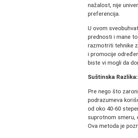
nažalost, nije univer
preferencija.
U ovom sveobuhvatn
prednosti i mane top
razmotriti tehnike za
i promocije određen
biste vi mogli da d
Suštinska Razlika:
Pre nego što zaron
podrazumeva korišće
od oko 40-60 stepen
suprotnom smeru, o
Ova metoda je poz