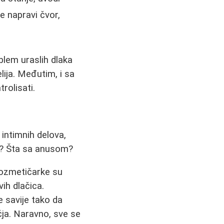
se napravi čvor,
lem uraslih dlaka
lija. Međutim, i sa
rolisati.
 intimnih delova,
no? Šta sa anusom?
Kozmetičarke su
vih dlačica.
 savije tako da
ja. Naravno, sve se