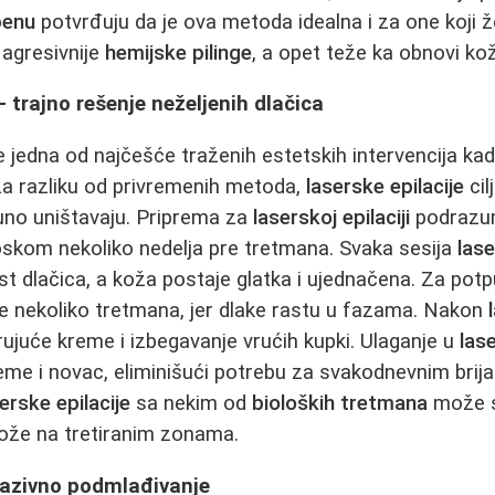
penu
potvrđuju da je ova metoda idealna i za one koji ž
i agresivnije
hemijske pilinge
, a opet teže ka obnovi ko
- trajno rešenje neželjenih dlačica
e jedna od najčešće traženih estetskih intervencija kad
 Za razliku od privremenih metoda,
laserske epilacije
cil
no uništavaju. Priprema za
laserskoj epilaciji
podrazum
voskom nekoliko nedelja pre tretmana. Svaka sesija
las
st dlačica, a koža postaje glatka i ujednačena. Za pot
je nekoliko tretmana, jer dlake rastu u fazama. Nakon
ujuće kreme i izbegavanje vrućih kupki. Ulaganje u
lase
me i novac, eliminišući potrebu za svakodnevnim brijan
erske epilacije
sa nekim od
bioloških tretmana
može s
 kože na tretiranim zonama.
nvazivno podmlađivanje