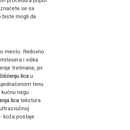
kih procedura poput
oznaćete se sa
o biste mogli da
no mesto. Redovno
mitesera i viška
nije tretmane, jer
čišćenju lica
u
i ujednačenom tenu.
a kućnu negu
enja lica
tekstura
 ultrazvučnoj
 - koža postaje