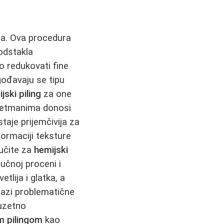
ena. Ova procedura
podstakla
 redukovati fine
gođavaju se tipu
jski piling
za one
retmanima donosi
staje prijemčivija za
ormaciji teksture
lučite za
hemijski
ručnoj proceni i
etlija i glatka, a
azi problematične
zuzetno
m pilingom
kao