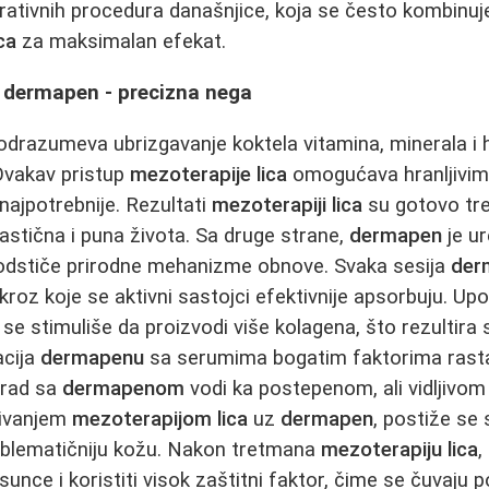
erativnih procedura današnjice, koja se često kombinu
ca
za maksimalan efekat.
i dermapen - precizna nega
drazumeva ubrizgavanje koktela vitamina, minerala i h
Ovakav pristup
mezoterapije lica
omogućava hranljivim
najpotrebnije. Rezultati
mezoterapiji lica
su gotovo tre
lastična i puna života. Sa druge strane,
dermapen
je ur
dstiče prirodne mehanizme obnove. Svaka sesija
der
 kroz koje se aktivni sastojci efektivnije apsorbuju. U
 se stimuliše da proizvodi više kolagena, što rezultira
nacija
dermapenu
sa serumima bogatim faktorima rasta
 rad sa
dermapenom
vodi ka postepenom, ali vidljivom
učivanjem
mezoterapijom lica
uz
dermapen
, postiže se 
oblematičniju kožu. Nakon tretmana
mezoterapiju lica
,
sunce i koristiti visok zaštitni faktor, čime se čuvaju po