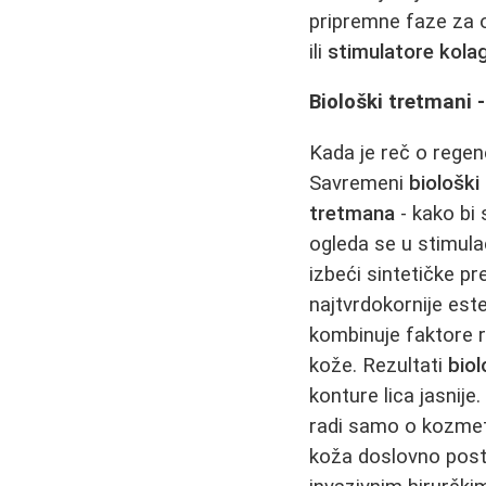
pripremne faze za o
ili
stimulatore kola
Biološki tretmani 
Kada je reč o regen
Savremeni
biološki
tretmana
- kako bi
ogleda se u stimulac
izbeći sintetičke pr
najtvrdokornije est
kombinuje faktore r
kože. Rezultati
bio
konture lica jasnij
radi samo o kozmeti
koža doslovno post