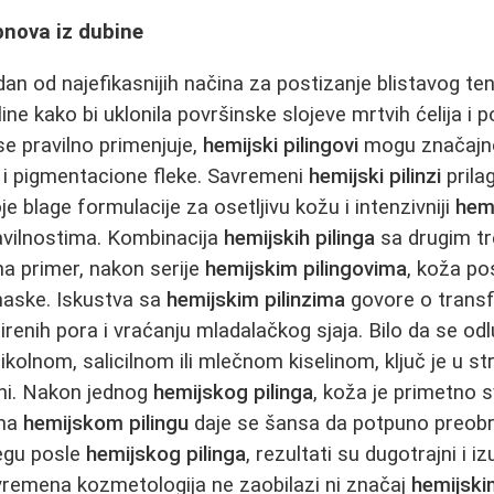
obnova iz dubine
dan od najefikasnijih načina za postizanje blistavog t
eline kako bi uklonila površinske slojeve mrtvih ćelija i 
se pravilno primenjuje,
hemijski pilingovi
mogu značajno
kni i pigmentacione fleke. Savremeni
hemijski pilinzi
prila
e blage formulacije za osetljivu kožu i intenzivniji
hemi
avilnostima. Kombinacija
hemijskih pilinga
sa drugim t
 na primer, nakon serije
hemijskim pilingovima
, koža po
maske. Iskustva sa
hemijskim pilinzima
govore o transf
irenih pora i vraćanju mladalačkog sjaja. Bilo da se od
ikolnom, salicilnom ili mlečnom kiselinom, ključ je u st
eni. Nakon jednog
hemijskog pilinga
, koža je primetno sv
ima
hemijskom pilingu
daje se šansa da potpuno preobr
negu posle
hemijskog pilinga
, rezultati su dugotrajni i i
vremena kozmetologija ne zaobilazi ni značaj
hemijski