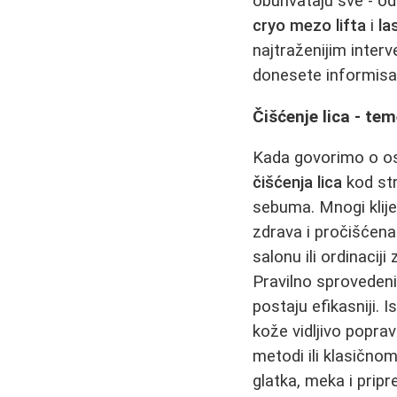
obuhvataju sve - od
cryo mezo lifta
i
la
najtraženijim inter
donesete informisan
Čišćenje lica - te
Kada govorimo o os
čišćenja lica
kod str
sebuma. Mnogi klije
zdrava i pročišćena
salonu ili ordinacij
Pravilno sprovede
postaju efikasniji.
kože vidljivo poprav
metodi ili klasično
glatka, meka i pripr