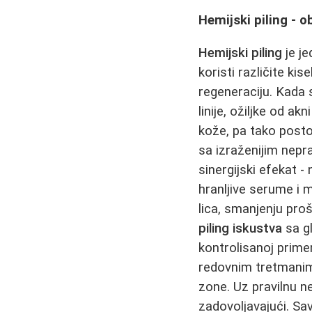
Hemijski piling - 
Hemijski piling
je je
koristi različite kis
regeneraciju. Kada 
linije, ožiljke od a
kože, pa tako postoj
sa izraženijim nepr
sinergijski efekat -
hranljive serume i 
lica, smanjenju proš
piling iskustva
sa gl
kontrolisanoj prim
redovnim tretman
zone. Uz pravilnu 
zadovoljavajući. Sa