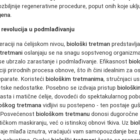
zbiljnije regenerativne procedure, poput onih koje ukl
gena
.
- revolucija u podmlađivanju
eraciji na ćelijskom nivou,
biološki tretman
predstavlja
 tretmani
oslanjaju se na snagu sopstvenog organizm
 se ubrzalo zarastanje i podmlađivanje. Efikasnost
biol
iji prirodnih procesa obnove, što ih čini idealnim za o
eparate. Koristeći
biološkim tretmanima
, stručnjaci u
etske nedostatke. Posebno se izdvaja pristup
biološk
asta i matične ćelije, dovodeći do spektakularnog pobo
loškog tretmana
vidljivi su postepeno - ten postaje gušć
e. Posvećenost
biološkom tretmanu
donosi dugoročne b
čkom maskiranju, već o istinskoj obnovi tkiva. Uz
bio
aje mlađa iznutra, vraćajući vam samopouzdanje bez 