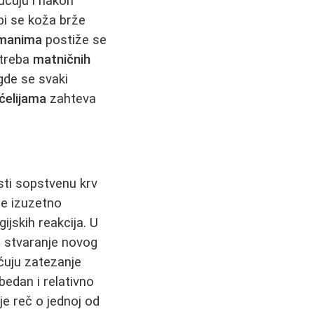
čuju i nakon
 bi se koža brže
tmanima
postiže se
otreba
matničnih
gde se svaki
ćelijama
zahteva
sti sopstvenu krv
je izuzetno
jskih reakcija. U
i stvaranje novog
ećuju zatezanje
edan i relativno
je reč o jednoj od