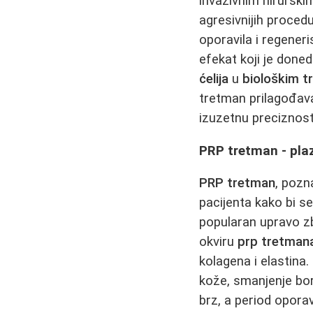
invazivnim hiruršk
agresivnijih proced
oporavila i regeneri
efekat koji je done
ćelija
u
biološkim 
tretman prilagođav
izuzetnu preciznost,
PRP tretman - pl
PRP tretman
, pozn
pacijenta kako bi s
popularan upravo zb
okviru
prp tretman
kolagena i elastina
kože, smanjenje bo
brz, a period opora