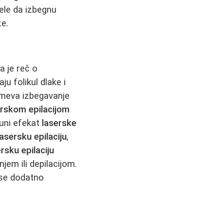
ele da izbegnu
že.
a je reč o
jaju folikul dlake i
eva izbegavanje
erskom epilacijom
puni efekat
laserske
lasersku epilaciju
,
rsku epilaciju
jem ili depilacijom.
e dodatno