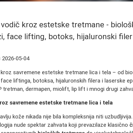
 vodič kroz estetske tretmane - biološ
i, face lifting, botoks, hijaluronski file
ć
2026-05-04
kroz savremene estetske tretmane lica i tela – od bio
face liftinga, botoksa, hijaluronskih filera i laserske ep
retman, dermapen, miolift, lip lift i mnogi drugi zahva
kroz savremene estetske tretmane lica i tela
ravlju kože nikada nije bila kompleksnija niti uzbudljivi
ogija nude spektar zahvata koji prevazilaze klasično
č