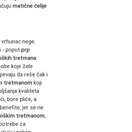
jučuju
matične ćelije
 vrhunac nege.
a - poput
prp
oških tretmana
sobe koje žele
spevaju da reše čak i
im tretmanom
koji
ljšanja kvaliteta
i, bore pliće, a
enefite, jer se ne
loškim tretmanom
,
potrebe za