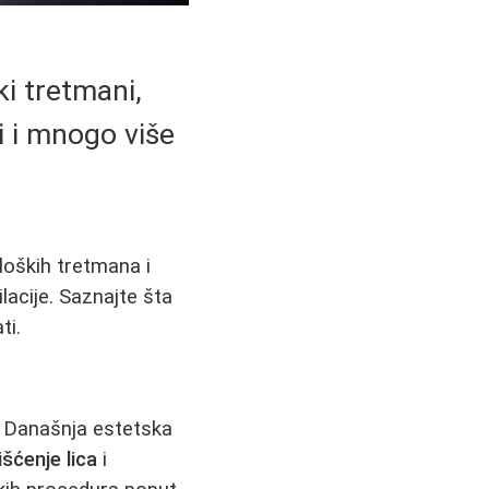
ki tretmani,
ri i mnogo više
loških tretmana i
ilacije. Saznajte šta
ti.
ja. Današnja estetska
išćenje lica
i