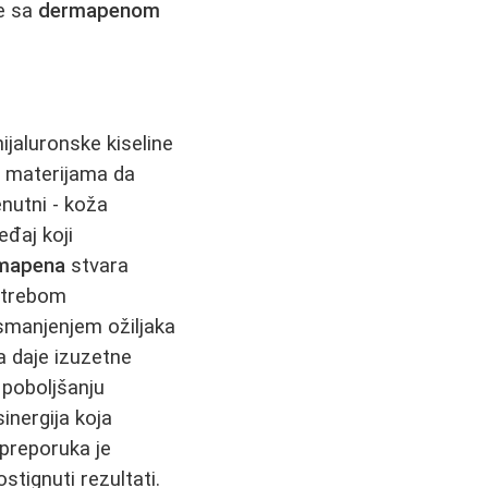
je sa
dermapenom
ijaluronske kiseline
 materijama da
nutni - koža
eđaj koji
mapena
stvara
potrebom
 smanjenjem ožiljaka
 daje izuzetne
 poboljšanju
sinergija koja
 preporuka je
stignuti rezultati.