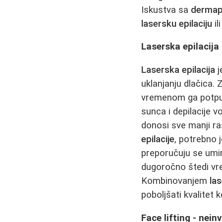
Iskustva sa
derma
lasersku epilaciju
il
Laserska epilacija 
Laserska epilacija
j
uklanjanju dlačica.
vremenom ga potpu
sunca i depilacije 
donosi sve manji ra
epilacije
, potrebno 
preporučuju se umir
dugoročno štedi vre
Kombinovanjem
las
poboljšati kvalitet
Face lifting - nei