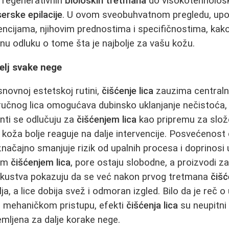
 regenerativnih
bioloških tretmana
do visokotehnološ
serske epilacije
. U ovom sveobuhvatnom pregledu, up
vencijama, njihovim prednostima i specifičnostima, kak
u odluku o tome šta je najbolje za vašu kožu.
melj svake nege
novnoj estetskoj rutini,
čišćenje lica
zauzima central
učnog lica omogućava dubinsko uklanjanje nečistoća, 
nti se odlučuju za
čišćenjem lica
kao pripremu za slože
 koža bolje reaguje na dalje intervencije. Posvećenost
i značajno smanjuje rizik od upalnih procesa i doprinos
nim
čišćenjem lica
, pore ostaju slobodne, a proizvodi z
 Iskustva pokazuju da se već nakon prvog tretmana
čišć
lja, a lice dobija svež i odmoran izgled. Bilo da je reč o
m mehaničkom pristupu, efekti
čišćenja lica
su neupitni
emljena za dalje korake nege.