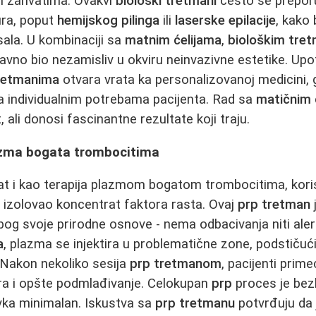
im zahvatima. Ovakvi
biološki tretmani
često se preporu
ura, poput
hemijskog pilinga
ili
laserske epilacije
, kako
sala. U kombinaciji sa
matnim ćelijama
,
biološkim tre
davno bio nezamisliv u okviru neinvazivne estetike. Up
tretmanima
otvara vrata ka personalizovanoj medicini, 
a individualnim potrebama pacijenta. Rad sa
matičnim 
 ali donosi fascinantne rezultate koji traju.
azma bogata trombocitima
at i kao terapija plazmom bogatom trombocitima, kori
e izolovao koncentrat faktora rasta. Ovaj
prp tretman
og svoje prirodne osnove - nema odbacivanja niti alergi
a
, plazma se injektira u problematične zone, podstičuć
. Nakon nekoliko sesija
prp tretmanom
, pacijenti prim
ra i opšte podmlađivanje. Celokupan
prp
proces je bezb
vka minimalan. Iskustva sa
prp tretmanu
potvrđuju da 