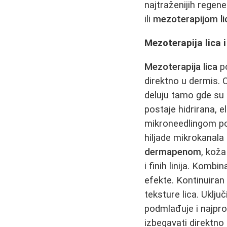
najtraženijih regen
ili
mezoterapijom li
Mezoterapija lica 
Mezoterapija lica
po
direktno u dermis. 
deluju tamo gde su 
postaje hidrirana, e
mikroneedlingom po
hiljade mikrokanala
dermapenom
, koža
i finih linija. Kombi
efekte. Kontinuiran
teksture lica. Uklj
podmlađuje i najpr
izbegavati direktno 