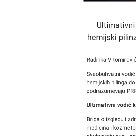
Ultimativni
hemijski pilinz
Radinka Vitomirovi
Sveobuhvatni vodič 
hemijskih pilinga do 
podrazumevaju PRP t
Ultimativni vodič 
Briga o izgledu i zd
medicina i kozmetol