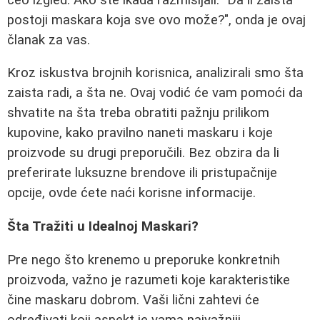
postoji maskara koja sve ovo može?", onda je ovaj
članak za vas.
Kroz iskustva brojnih korisnica, analizirali smo šta
zaista radi, a šta ne. Ovaj vodić će vam pomoći da
shvatite na šta treba obratiti pažnju prilikom
kupovine, kako pravilno naneti maskaru i koje
proizvode su drugi preporučili. Bez obzira da li
preferirate luksuzne brendove ili pristupačnije
opcije, ovde ćete naći korisne informacije.
Šta Tražiti u Idealnoj Maskari?
Pre nego što krenemo u preporuke konkretnih
proizvoda, važno je razumeti koje karakteristike
čine maskaru dobrom. Vaši lični zahtevi će
određivati koji aspekt je vama najvažniji.