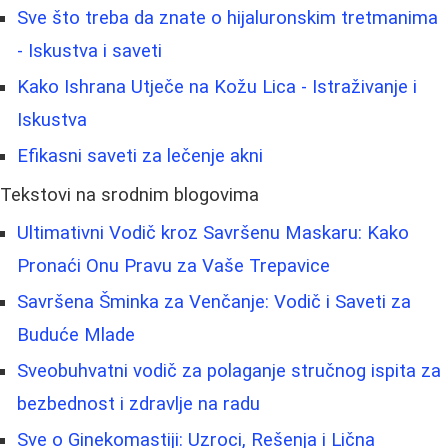
Sve što treba da znate o hijaluronskim tretmanima
- Iskustva i saveti
Kako Ishrana Utječe na Kožu Lica - Istraživanje i
Iskustva
Efikasni saveti za lečenje akni
Tekstovi na srodnim blogovima
Ultimativni Vodič kroz Savršenu Maskaru: Kako
Pronaći Onu Pravu za Vaše Trepavice
Savršena Šminka za Venčanje: Vodič i Saveti za
Buduće Mlade
Sveobuhvatni vodič za polaganje stručnog ispita za
bezbednost i zdravlje na radu
Sve o Ginekomastiji: Uzroci, Rešenja i Lična