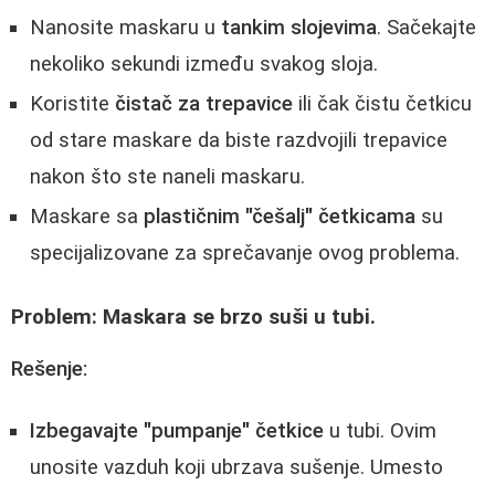
Nanosite maskaru u
tankim slojevima
. Sačekajte
nekoliko sekundi između svakog sloja.
Koristite
čistač za trepavice
ili čak čistu četkicu
od stare maskare da biste razdvojili trepavice
nakon što ste naneli maskaru.
Maskare sa
plastičnim "češalj" četkicama
su
specijalizovane za sprečavanje ovog problema.
Problem: Maskara se brzo suši u tubi.
Rešenje:
Izbegavajte "pumpanje" četkice
u tubi. Ovim
unosite vazduh koji ubrzava sušenje. Umesto