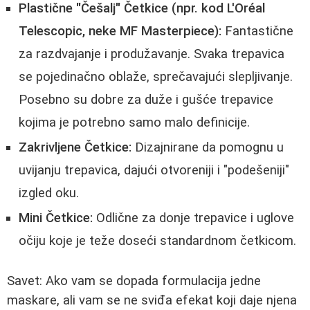
Plastične "Češalj" Četkice (npr. kod L'Oréal
Telescopic, neke MF Masterpiece):
Fantastične
za razdvajanje i produžavanje. Svaka trepavica
se pojedinačno oblaže, sprečavajući slepljivanje.
Posebno su dobre za duže i gušće trepavice
kojima je potrebno samo malo definicije.
Zakrivljene Četkice:
Dizajnirane da pomognu u
uvijanju trepavica, dajući otvoreniji i "podešeniji"
izgled oku.
Mini Četkice:
Odlične za donje trepavice i uglove
očiju koje je teže doseći standardnom četkicom.
Savet: Ako vam se dopada formulacija jedne
maskare, ali vam se ne sviđa efekat koji daje njena