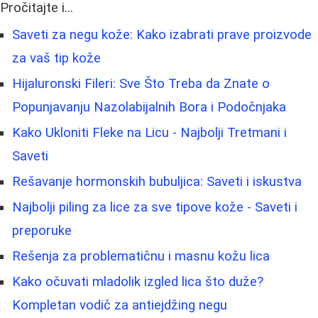
Pročitajte i...
Saveti za negu kože: Kako izabrati prave proizvode
za vaš tip kože
Hijaluronski Fileri: Sve Što Treba da Znate o
Popunjavanju Nazolabijalnih Bora i Podočnjaka
Kako Ukloniti Fleke na Licu - Najbolji Tretmani i
Saveti
Rešavanje hormonskih bubuljica: Saveti i iskustva
Najbolji piling za lice za sve tipove kože - Saveti i
preporuke
Rešenja za problematičnu i masnu kožu lica
Kako očuvati mladolik izgled lica što duže?
Kompletan vodič za antiejdžing negu