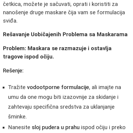
četkica, možete je sačuvati, oprati i koristiti za
nanošenje druge maskare čija vam se formulacija
sviđa.
Rešavanje Uobičajenih Problema sa Maskarama
Problem: Maskara se razmazuje i ostavlja
tragove ispod očiju.
Rešenje:
Tražite
vodootporne formulacije
, ali imajte na
umu da one mogu biti izazovnije za skidanje i
zahtevaju specifična sredstva za uklanjanje
šminke.
Nanesite
sloj pudera u prahu
ispod očiju i preko