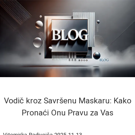
Vodič kroz Savršenu Maskaru: Kako
Pronaći Onu Pravu za Vas
Vitomirka Radivojša
2025-11-13