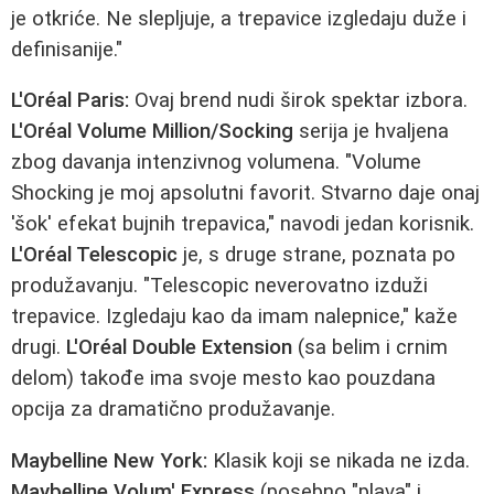
je otkriće. Ne slepljuje, a trepavice izgledaju duže i
definisanije."
L'Oréal Paris:
Ovaj brend nudi širok spektar izbora.
L'Oréal Volume Million/Socking
serija je hvaljena
zbog davanja intenzivnog volumena. "Volume
Shocking je moj apsolutni favorit. Stvarno daje onaj
'šok' efekat bujnih trepavica," navodi jedan korisnik.
L'Oréal Telescopic
je, s druge strane, poznata po
produžavanju. "Telescopic neverovatno izduži
trepavice. Izgledaju kao da imam nalepnice," kaže
drugi.
L'Oréal Double Extension
(sa belim i crnim
delom) takođe ima svoje mesto kao pouzdana
opcija za dramatično produžavanje.
Maybelline New York:
Klasik koji se nikada ne izda.
Maybelline Volum' Express
(posebno "plava" i