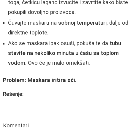
toga, četkicu lagano izvucite i zavrtite kako biste
pokupili dovoljno proizvoda.
Čuvajte maskaru na
sobnoj temperaturi
, dalje od
direktne toplote.
Ako se maskara ipak osuši, pokušajte da
tubu
stavite na nekoliko minuta u čašu sa toplom
vodom
. Ovo će je malo omekšati.
Problem: Maskara iritira oči.
Rešenje:
Komentari