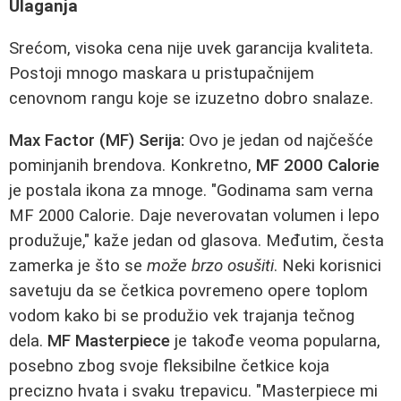
Ulaganja
Srećom, visoka cena nije uvek garancija kvaliteta.
Postoji mnogo maskara u pristupačnijem
cenovnom rangu koje se izuzetno dobro snalaze.
Max Factor (MF) Serija:
Ovo je jedan od najčešće
pominjanih brendova. Konkretno,
MF 2000 Calorie
je postala ikona za mnoge. "Godinama sam vernа
MF 2000 Calorie. Daje neverovatan volumen i lepo
produžuje," kaže jedan od glasova. Međutim, česta
zamerka je što se
može brzo osušiti
. Neki korisnici
savetuju da se četkica povremeno opere toplom
vodom kako bi se produžio vek trajanja tečnog
dela.
MF Masterpiece
je takođe veoma popularna,
posebno zbog svoje fleksibilne četkice koja
precizno hvata i svaku trepavicu. "Masterpiece mi