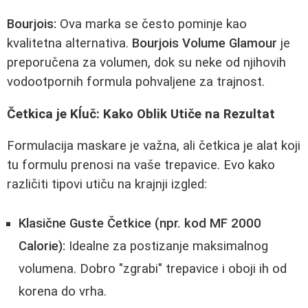
Bourjois:
Ova marka se često pominje kao
kvalitetna alternativa.
Bourjois Volume Glamour
je
preporučena za volumen, dok su neke od njihovih
vodootpornih formula pohvaljene za trajnost.
Četkica je Kĺuč: Kako Oblik Utiče na Rezultat
Formulacija maskare je važna, ali četkica je alat koji
tu formulu prenosi na vaše trepavice. Evo kako
različiti tipovi utiču na krajnji izgled:
Klasične Guste Četkice (npr. kod MF 2000
Calorie):
Idealne za postizanje maksimalnog
volumena. Dobro "zgrabi" trepavice i oboji ih od
korena do vrha.