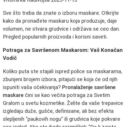
Sve što treba da znate o izboru maskare. Otkrijte
kako da pronađete maskaru koja produzuje, daje
volumen, ne stvara grudvice i održava se ceo dan.
Pregled popularnih proizvoda i korisni saveti.
Potraga za Savršenom Maskarom: Vaš Konačan
Vodič
Koliko puta ste stajali ispred police sa maskarama,
zbunjeni brojem izbora, pitajući se koja će od njih
ispuniti vaša očekivanja?
Pronalaženje savršene
maskare
čini se kao večita potraga za Svetim
Gralom u svetu kozmetike. Želite da vaše trepavice
izgledaju duže, gušće, definisane, ali bez efektа
slepljenih "paukovih nogu" ili grudvica koje pokvare
ceo izgled. Ako ste ikada razmišljali: "Da li zaista