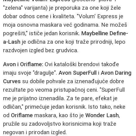
"zelenа" varijanta) je preporuka za one koji žele
dobar odnos cene i kvaliteta. "Volum' Express je
moja osnovna maskara već godinama. Ne možeš
pogrešiti," ističe jedan korisnik.
Maybelline Define-
a-Lash
je odlična za one koji traže prirodniji, lepo
razdvojen izgled bez grudvica.
Avon i Oriflame:
Ovi kataloški brendovi takođe
imaju svoje "dragulje".
Avon SuperFull
i
Avon Daring
Curves
su dobile pohvale za iznenađujuće dobre
rezultate po veoma pristupačnoj ceni. "SuperFull
me je prijatno iznenadila. Za te pare, efekat je
odličan," primećuje jedan korisnik. Isto tako, neke
od
Oriflame
maskara, kao što je
Wonder Lash
,
pružile su zadovoljstvo korisnicima koji traže
negovan i prirodan izgled.