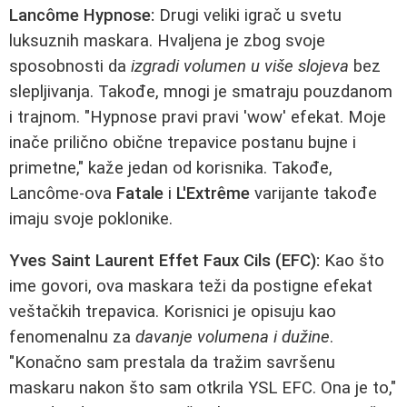
Lancôme Hypnose:
Drugi veliki igrač u svetu
luksuznih maskara. Hvaljena je zbog svoje
sposobnosti da
izgradi volumen u više slojeva
bez
slepljivanja. Takođe, mnogi je smatraju pouzdanom
i trajnom. "Hypnose pravi pravi 'wow' efekat. Moje
inače prilično obične trepavice postanu bujne i
primetne," kaže jedan od korisnika. Takođe,
Lancôme-ova
Fatale
i
L'Extrême
varijante takođe
imaju svoje poklonike.
Yves Saint Laurent Effet Faux Cils (EFC):
Kao što
ime govori, ova maskara teži da postigne efekat
veštačkih trepavica. Korisnici je opisuju kao
fenomenalnu za
davanje volumena i dužine
.
"Konačno sam prestala da tražim savršenu
maskaru nakon što sam otkrila YSL EFC. Ona je to,"