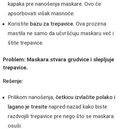
kapaka pre nanošenja maskare. Ovo će
apsorbovati višak masnoće.
Koristite
bazu za trepavice
. Ova prozirna
mastila ne samo da učvršćuju maskaru već i
štite trepavice.
Problem: Maskara stvara grudvice i slepljuje
trepavice.
Rešenje:
Prilikom nanošenja,
četkicu izvlačite polako i
lagano je tresite
napred-nazad kako biste
razdvojili trepavice pre nego što se maskara
osuši.