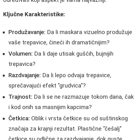
Ključne Karakteristike:
Produžavanje:
Da li maskara vizuelno produžuje
vaše trepavice, čineći ih dramatičnijim?
Volumen:
Da li daje utisak gušćih, bujnijih
trepavica?
Razdvajanje:
Da li lepo odvaja trepavice,
sprečavajući efekt "grudvica"?
Trajnost:
Da li se ne razmazuje tokom dana, čak
i kod onih sa masnijim kapcima?
Četkica:
Oblik i vrsta četkice su od suštinskog
značaja za krajnji rezultat. Plastične "češalj"
četkice su odlične za razdvajanje, dok guste