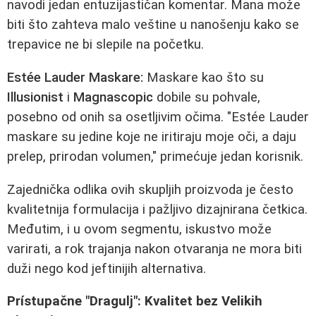
navodi jedan entuzijastičan komentar. Mana može
biti što zahteva malo veštine u nanošenju kako se
trepavice ne bi slepile na početku.
Estée Lauder Maskare:
Maskare kao što su
Illusionist
i
Magnascopic
dobile su pohvale,
posebno od onih sa osetljivim očima. "Estée Lauder
maskare su jedine koje ne iritiraju moje oči, a daju
prelep, prirodan volumen," primećuje jedan korisnik.
Zajednička odlika ovih skupljih proizvoda je često
kvalitetnija formulacija i pažljivo dizajnirana četkica.
Međutim, i u ovom segmentu, iskustvo može
varirati, a rok trajanja nakon otvaranja ne mora biti
duži nego kod jeftinijih alternativa.
Prístupačne "Dragulj": Kvalitet bez Velikih