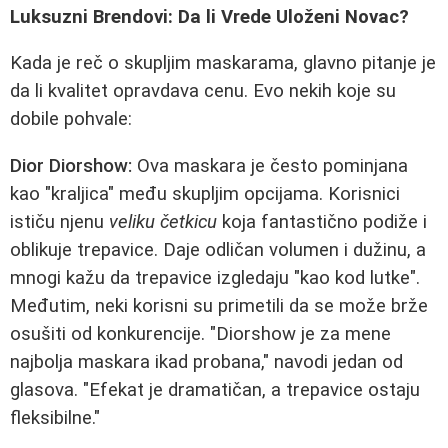
Luksuzni Brendovi: Da li Vrede Uloženi Novac?
Kada je reč o skupljim maskarama, glavno pitanje je
da li kvalitet opravdava cenu. Evo nekih koje su
dobile pohvale:
Dior Diorshow:
Ova maskara je često pominjana
kao "kraljica" među skupljim opcijama. Korisnici
ističu njenu
veliku četkicu
koja fantastično podiže i
oblikuje trepavice. Daje odličan volumen i dužinu, a
mnogi kažu da trepavice izgledaju "kao kod lutke".
Međutim, neki korisni su primetili da se može brže
osušiti od konkurencije. "Diorshow je za mene
najbolja maskara ikad probana," navodi jedan od
glasova. "Efekat je dramatičan, a trepavice ostaju
fleksibilne."