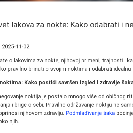
vet lakova za nokte: Kako odabrati i n
a
2025-11-02
te o lakovima za nokte, njihovoj primeni, trajnosti i k
ko pravilno brinuti o svojim noktima i odabrati idealnu 
noktima: Kako postići savršen izgled i zdravlje šak
egovanje noktija je postalo mnogo više od običnog ritu
ja i brige o sebi. Pravilno održavanje noktiju ne sam
doprinosi njihovom zdravlju.
Podmlađivanje šaka
počinje
oko njih.