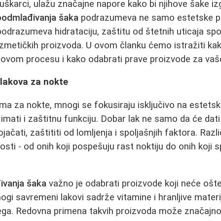
škarci, ulažu značajne napore kako bi njihove šake izg
podmlađivanja šaka
podrazumeva ne samo estetske pr
odrazumeva hidrataciju, zaštitu od štetnih uticaja spol
zmetičkih proizvoda. U ovom članku ćemo istražiti kak
ovom procesu i kako odabrati prave proizvode za vaš
 lakova za nokte
ima za nokte, mnogi se fokusiraju isključivo na estets
 imati i zaštitnu funkciju. Dobar lak ne samo da će dat
ojačati, zaštititi od lomljenja i spoljašnjih faktora. Raz
osti - od onih koji pospešuju rast noktiju do onih koji 
ivanja šaka
važno je odabrati proizvode koji neće oštet
ogi savremeni lakovi sadrže vitamine i hranljive materi
jega. Redovna primena takvih proizvoda može značajno