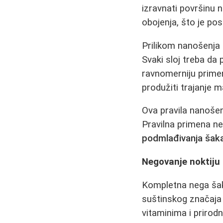
izravnati površinu n
obojenja, što je po
Prilikom nanošenja l
Svaki sloj treba d
ravnomerniju primenu
produžiti trajanje ma
Ova pravila nanošenj
Pravilna primena ne
podmlađivanja šak
Negovanje noktiju 
Kompletna nega šak
suštinskog značaja 
vitaminima i prirod