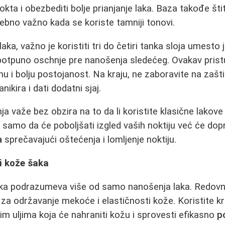
okta i obezbediti bolje prianjanje laka. Baza takođe šti
sebno važno kada se koriste tamniji tonovi.
aka, važno je koristiti tri do četiri tanka sloja umesto
a potpuno oschnje pre nanošenja sledećeg. Ovakav pris
 i bolju postojanost. Na kraju, ne zaboravite na zaštitn
nikira i dati dodatni sjaj.
a važe bez obzira na to da li koristite klasične lakove i
 samo da će poboljšati izgled vaših noktiju već će dopr
a
sprečavajući oštećenja i lomljenje noktiju.
i kože šaka
a podrazumeva više od samo nanošenja laka. Redovno 
za održavanje mekoće i elastičnosti kože. Koristite 
nim uljima koja će nahraniti kožu i sprovesti efikasno
p