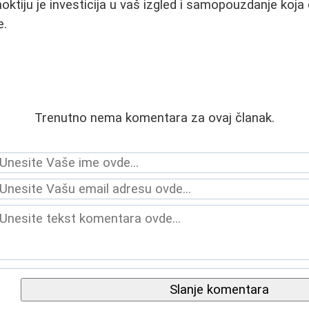
noktiju je investicija u vaš izgled i samopouzdanje koj
e.
Trenutno nema komentara za ovaj članak.
Slanje komentara