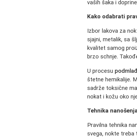
vaših šaka i dopri
Kako odabrati prav
Izbor lakova za nokt
sjajni, metalik, sa 
kvalitet samog proi
brzo schnje. Takođe
U procesu
podmlađ
štetne hemikalije. M
sadrže toksične mat
nokat i kožu oko n
Tehnika nanošenja
Pravilna tehnika nan
svega, nokte treba t