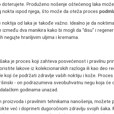
doterujete. Produženo nošenje oštećenog laka može
g nokta ispod njega, što može da oteža proces
podmla
oktija od laka je takođe važno. Idealno je da noktima 
 između dva manikira kako bi mogli da "disu" i regene
ih negujte hranljivim uljima i kremama.
 šaka je proces koji zahteva posvećenost i pravilnu pri
oristite lakove iz kolekcionarskih razloga ili kao deo 
e koji će podržati zdravlje vaših noktiju i kože. Proce
ršinski - on podrazumeva sveobuhvatnu negu koja će o
ladalačkim godinama unazad.
proizvoda i pravilnim tehnikama nanošenja, možete 
nokte već i doprineti dugoročnom zdravlju svojih šaka.