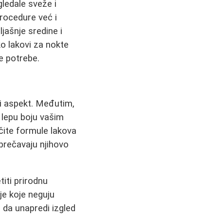
ledale sveže i
ocedure već i
jašnje sredine i
o lakovi za nokte
e potrebe.
ki aspekt. Međutim,
i lepu boju vašim
ličite formule lakova
sprečavaju njihovo
iti prirodnu
je koje neguju
 da unapredi izgled