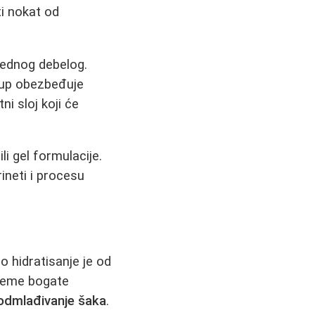
ti nokat od
 jednog debelog.
tup obezbeđuje
i sloj koji će
li gel formulacije.
ineti i procesu
hidratisanje je od
kreme bogate
odmlađivanje šaka
.