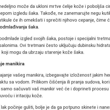
edeljno može da ukloni mrtve ćelije kože i poboljša cir
i lepom izgledu šaka. Takođe, ne zanemarujte negu kut
utikule će ih omekšati i sprečiti njihovo cepanje, čime
odmlađivanja šaka
.
podmlade izgled svojih šaka, postoje i specijalni tretm
u salonima. Ovi tretmani često uključuju dubinsku hidratac
 koji mogu da ubrzaju starenje kože šaka.
nje manikira
rajanje vašeg manikira, izbegavajte izloženost jakim he
u sa vodom. Prilikom čišćenja ili pranja sudova, kori
 samo sačuvati vaš manikir već će i doprineti proces
voću i iritaciju kože.
lak počinje guliti, bolje je da ga potpuno skinete i nan