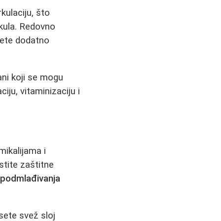
kulaciju, što
ikula. Redovno
 ćete dodatno
ani koji se mogu
iju, vitaminizaciju i
mikalijama i
stite zaštitne
u
podmlađivanja
esete svež sloj