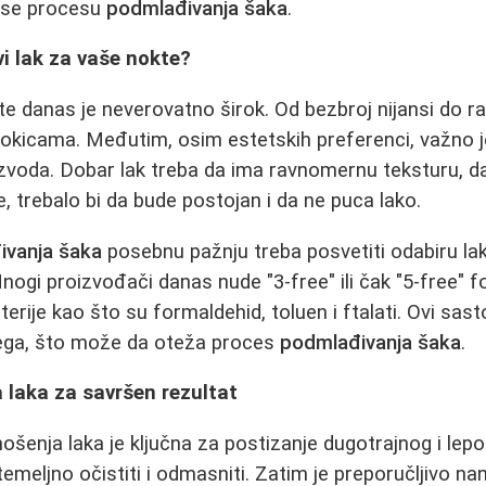
nese procesu
podmlađivanja šaka
.
i lak za vaše nokte?
e danas je neverovatno širok. Od bezbroj nijansi do razl
šljokicama. Međutim, osim estetskih preferenci, važno je
zvoda. Dobar lak treba da ima ravnomernu teksturu, da
, trebalo bi da bude postojan i da ne puca lako.
ivanja šaka
posebnu pažnju treba posvetiti odabiru la
nogi proizvođači danas nude "3-free" ili čak "5-free" f
erije kao što su formaldehid, toluen i ftalati. Ovi sas
jega, što može da oteža proces
podmlađivanja šaka
.
 laka za savršen rezultat
ošenja laka je ključna za postizanje dugotrajnog i lepo
emeljno očistiti i odmasniti. Zatim je preporučljivo na