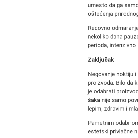
umesto da ga samo 
oštećenja prirodno
Redovno odmaranje n
nekoliko dana pauze
perioda, intenzivno 
Zaključak
Negovanje noktiju i
proizvoda. Bilo da k
je odabrati proizvod
šaka
nije samo pov
lepim, zdravim i m
Pametnim odabirom 
estetski privlačne 