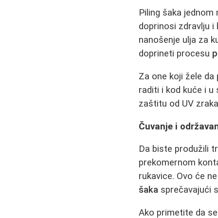
Piling šaka jednom n
doprinosi zdravlju 
nanošenje ulja za k
doprineti procesu
p
Za one koji žele da 
raditi i kod kuće i 
zaštitu od UV zraka
Čuvanje i održava
Da biste produžili t
prekomernom kontakt
rukavice. Ovo će ne
šaka
sprečavajući su
Ako primetite da se 