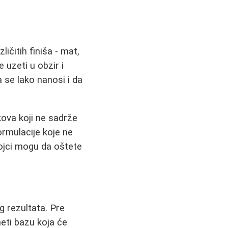
ičitih finiša - mat,
 uzeti u obzir i
 se lako nanosi i da
kova koji ne sadrže
ormulacije koje ne
tojci mogu da oštete
g rezultata. Pre
neti bazu koja će