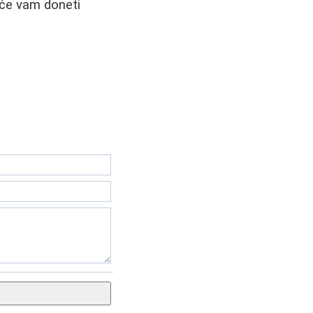
a će vam doneti