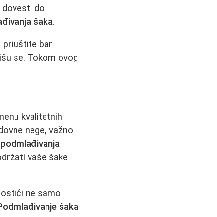
 dovesti do
đivanja šaka
.
priuštite bar
rišu se. Tokom ovog
menu kvalitetnih
redovne nege, važno
s
podmlađivanja
držati vaše šake
postići ne samo
Podmlađivanje šaka