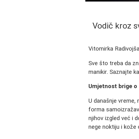
Vodič kroz s
Vitomirka Radivojš
Sve što treba da zna
manikir. Saznajte ka
Umjetnost brige o 
U današnje vreme, n
forma samoizražavan
njihov izgled već i 
nege noktiju i kože 