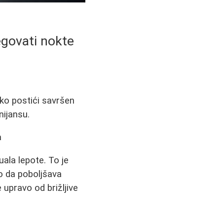
egovati nokte
ako postići savršen
nijansu.
a
ala lepote. To je
o da poboljšava
 upravo od brižljive