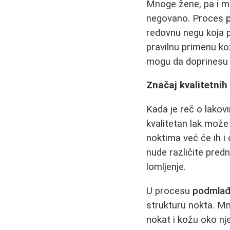
Mnoge žene, pa i mu
negovano. Proces
redovnu negu koja p
pravilnu primenu ko
mogu da doprinesu 
Značaj kvalitetnih
Kada je reč o lakov
kvalitetan lak može
noktima već će ih i 
nude različite predn
lomljenje.
U procesu
podmlađ
strukturu nokta. Mn
nokat i kožu oko n