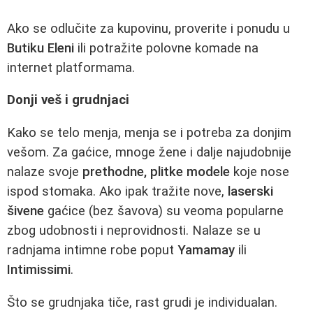
Ako se odlučite za kupovinu, proverite i ponudu u
Butiku Eleni
ili potražite polovne komade na
internet platformama.
Donji veš i grudnjaci
Kako se telo menja, menja se i potreba za donjim
vešom. Za gaćice, mnoge žene i dalje najudobnije
nalaze svoje
prethodne, plitke modele
koje nose
ispod stomaka. Ako ipak tražite nove,
laserski
šivene
gaćice (bez šavova) su veoma popularne
zbog udobnosti i neprovidnosti. Nalaze se u
radnjama intimne robe poput
Yamamay
ili
Intimissimi
.
Što se grudnjaka tiče, rast grudi je individualan.