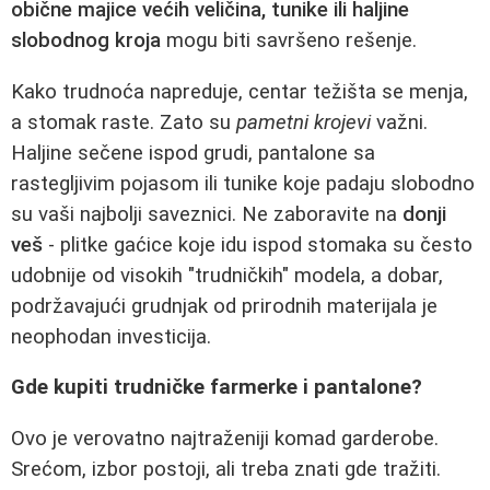
obične majice većih veličina, tunike ili haljine
slobodnog kroja
mogu biti savršeno rešenje.
Kako trudnoća napreduje, centar težišta se menja,
a stomak raste. Zato su
pametni krojevi
važni.
Haljine sečene ispod grudi, pantalone sa
rastegljivim pojasom ili tunike koje padaju slobodno
su vaši najbolji saveznici. Ne zaboravite na
donji
veš
- plitke gaćice koje idu ispod stomaka su često
udobnije od visokih "trudničkih" modela, a dobar,
podržavajući grudnjak od prirodnih materijala je
neophodan investicija.
Gde kupiti trudničke farmerke i pantalone?
Ovo je verovatno najtraženiji komad garderobe.
Srećom, izbor postoji, ali treba znati gde tražiti.