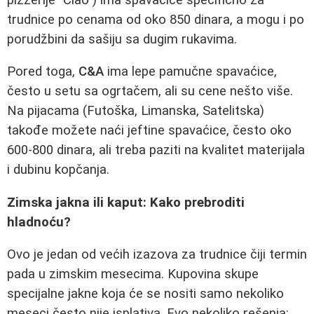
trudnice po cenama od oko 850 dinara, a mogu i po
porudžbini da sašiju sa dugim rukavima.
Pored toga,
C&A
ima lepe pamučne spavaćice,
često u setu sa ogrtačem, ali su cene nešto više.
Na pijacama (Futoška, Limanska, Satelitska)
takođe možete naći jeftine spavaćice, često oko
600-800 dinara, ali treba paziti na kvalitet materijala
i dubinu kopčanja.
Zimska jakna ili kaput: Kako prebroditi
hladnoću?
Ovo je jedan od većih izazova za trudnice čiji termin
pada u zimskim mesecima. Kupovina skupe
specijalne jakne koja će se nositi samo nekoliko
meseci često nije isplativa. Evo nekoliko rešenja: