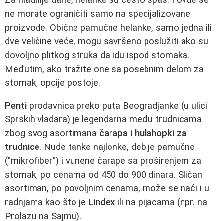
ne morate ograničiti samo na specijalizovane
proizvode. Obične pamučne helanke, samo jedna ili
dve veličine veće, mogu savršeno poslužiti ako su
dovoljno plitkog struka da idu ispod stomaka.
Međutim, ako tražite one sa posebnim delom za
stomak, opcije postoje.
Penti
prodavnica preko puta Beogradjanke (u ulici
Sprskih vladara) je legendarna među trudnicama
zbog svog asortimana
čarapa i hulahopki za
trudnice
. Nude tanke najlonke, deblje pamučne
("mikrofiber") i vunene čarape sa proširenjem za
stomak, po cenama od 450 do 900 dinara. Sličan
asortiman, po povoljnim cenama, može se naći i u
radnjama kao što je
Lindex
ili na pijacama (npr. na
Prolazu na Sajmu).