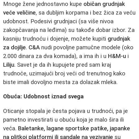
Mnoge žene jednostavno kupe
običan grudnjak
veće veličine
, sa dubljim korpama i bez žica za veću
udobnost. Podesivi grudnjaci (sa više nivoa
zakopčavanja na leđima) su takođe dobar izbor. Za
kasniju trudnoću i dojenje, možete kupiti
grudnjak
za dojilje
.
C&A
nudi povoljne pamučne modele (oko
2.000 dinara za dva komada), a ima ih i u
H&M-u
i
Liliju
. Savet je da ih kupujete pred sam kraj
trudnoće, uzimajući broj veći od trenutnog kako
biste imali dovoljno mesta za dolazak mleka.
Obuća: Udobnost iznad svega
Oticanje stopala je česta pojava u trudnoći, pa je
pametno investirati u obuću koja je malo šira ili
veća.
Baletanke, lagane sportske patike, japanke
na plitkoj platformi ili sandale na vezivanje
su