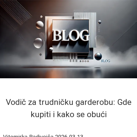
Vodič za trudničku garderobu: Gde
kupiti i kako se obući
Vitomirka Radivojša
2026-03-13