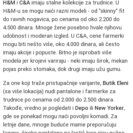
H&M
i
C&A
imaju stalne kolekcije za trudnice. U
H&M-u se mogu naći razni modeli - od "skinny" fit
do ravnih nogavica, po cenama od oko 2.200 do
4.500 dinara. Mnoge žene posebno hvale njihovu
udobnost i moderan izgled. U C&A, cene farmerki
mogu biti nešto više, oko 4.000 dinara, ali često
imaju akcije i popuste. Bitno je isprobati više
modela jer krojevi variraju - neki imaju širok, mekan
pojas preko stomaka, dok drugi imaju užu gumu.
Za one koji traže pristupačnije varijante,
Butik Eleni
(sa više lokacija) nudi pantalone i farmerke za
trudnice po cenama od 2.000 do 2.500 dinara.
Takođe, vredno je pogledati i
Depo
ili
New Yorker
,
gde se ponekad mogu naći povoljni komadi. Za
letnje dane, mnoge buduće mame preporučuju
lagane, široke pantalone na lastiš koje nisu nužno