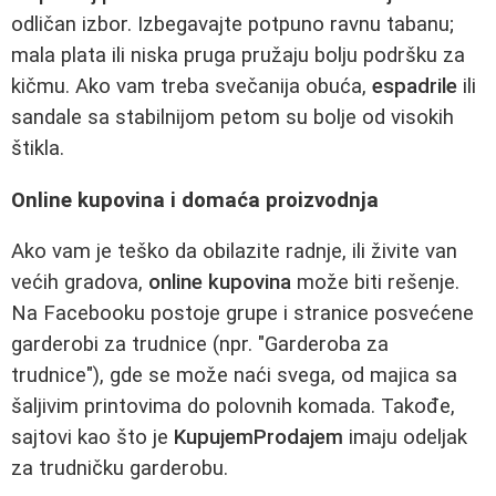
odličan izbor. Izbegavajte potpuno ravnu tabanu;
mala plata ili niska pruga pružaju bolju podršku za
kičmu. Ako vam treba svečanija obuća,
espadrile
ili
sandale sa stabilnijom petom su bolje od visokih
štikla.
Online kupovina i domaća proizvodnja
Ako vam je teško da obilazite radnje, ili živite van
većih gradova,
online kupovina
može biti rešenje.
Na Facebooku postoje grupe i stranice posvećene
garderobi za trudnice (npr. "Garderoba za
trudnice"), gde se može naći svega, od majica sa
šaljivim printovima do polovnih komada. Takođe,
sajtovi kao što je
KupujemProdajem
imaju odeljak
za trudničku garderobu.