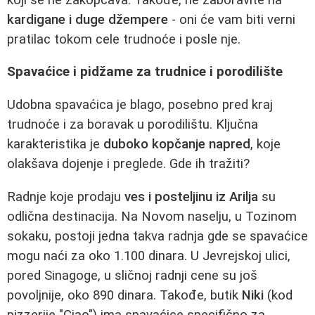
kardigane i duge džempere
- oni će vam biti verni
pratilac tokom cele trudnoće i posle nje.
Spavaćice i pidžame za trudnice i porodilište
Udobna spavaćica je blago, posebno pred kraj
trudnoće i za boravak u porodilištu. Ključna
karakteristika je
duboko kopčanje napred
, koje
olakšava dojenje i preglede. Gde ih tražiti?
Radnje koje prodaju
ves i posteljinu iz Arilja
su
odlična destinacija. Na Novom naselju, u Tozinom
sokaku, postoji jedna takva radnja gde se spavaćice
mogu naći za oko 1.100 dinara. U Jevrejskoj ulici,
pored Sinagoge, u sličnoj radnji cene su još
povoljnije, oko 890 dinara. Takođe, butik
Niki
(kod
pizzerije "Ciao") ima spavaćice specifično za