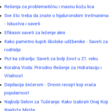
Rešenja za problematičnu i masnu kožu lica
Sve što treba da znate o hijaluronskim tretmanima
- Iskustva i saveti
Efikasni saveti za lečenje akni
Kako pametno kupiti školske udžbenike - Saveti za
roditelje
Put ka zdravlju: Saveti za bolji život u 21. veku
Koralna Voda: Prirodno Rešenje za Hidrataciju i
Vitalnost
Depilacija šećerom - Drevni recept koji vraća
popularnost
Najbolji Gelovi za Tuširanje: Kako Izabrati Onaj Koji
Najduže Miriše