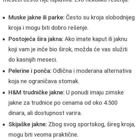
Muske jakne ili parke:
Često su kroja slobodnijeg
kroja i mogu biti dobro rešenje.
Postojeća šira jakna:
Ako imate kaput ili jaknu
koji vam je inče bio širok, možda će vas služiti
do kasnijih meseci.
Pelerine i ponča:
Odlična i moderana alternativa
koja ne ograničava stomak.
H&M trudničke jakne:
U ponudi imaju zimske
jakne za trudnice po cenama od oko 4.500
dinara, ali dostupnost varira.
Skijaške jakne:
Zbog svog sportskog, šireg kroja,
mogu biti veoma praktične.