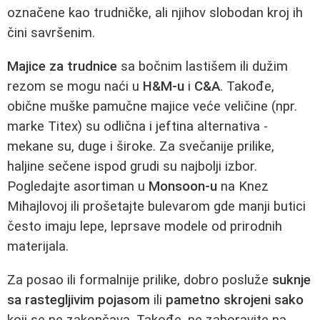
označene kao trudničke, ali njihov slobodan kroj ih
čini savršenim.
Majice za trudnice
sa bočnim lastišem ili dužim
rezom se mogu naći u
H&M-u
i
C&A
. Takođe,
obične muške pamučne majice veće veličine (npr.
marke Titex) su odlična i jeftina alternativa -
mekane su, duge i široke. Za svečanije prilike,
haljine sečene ispod grudi su najbolji izbor.
Pogledajte asortiman u
Monsoon-u
na Knez
Mihajlovoj ili prošetajte bulevarom gde manji butici
često imaju lepe, leprsave modele od prirodnih
materijala.
Za posao ili formalnije prilike, dobro posluže
suknje
sa rastegljivim pojasom
ili
pametno skrojeni sako
koji se ne zakopčava. Takođe, ne zaboravite na