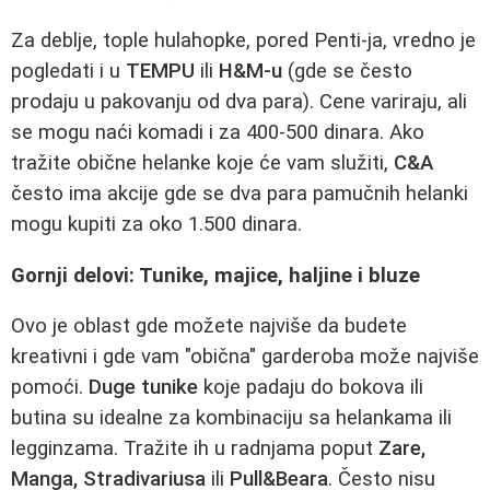
Za deblje, tople hulahopke, pored Penti-ja, vredno je
pogledati i u
TEMPU
ili
H&M-u
(gde se često
prodaju u pakovanju od dva para). Cene variraju, ali
se mogu naći komadi i za 400-500 dinara. Ako
tražite obične helanke koje će vam služiti,
C&A
često ima akcije gde se dva para pamučnih helanki
mogu kupiti za oko 1.500 dinara.
Gornji delovi: Tunike, majice, haljine i bluze
Ovo je oblast gde možete najviše da budete
kreativni i gde vam "obična" garderoba može najviše
pomoći.
Duge tunike
koje padaju do bokova ili
butina su idealne za kombinaciju sa helankama ili
legginzama. Tražite ih u radnjama poput
Zare,
Manga, Stradivariusa
ili
Pull&Beara
. Često nisu