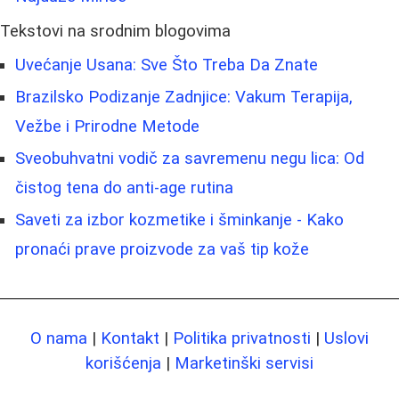
Tekstovi na srodnim blogovima
Uvećanje Usana: Sve Što Treba Da Znate
Brazilsko Podizanje Zadnjice: Vakum Terapija,
Vežbe i Prirodne Metode
Sveobuhvatni vodič za savremenu negu lica: Od
čistog tena do anti-age rutina
Saveti za izbor kozmetike i šminkanje - Kako
pronaći prave proizvode za vaš tip kože
O nama
|
Kontakt
|
Politika privatnosti
|
Uslovi
korišćenja
|
Marketinški servisi