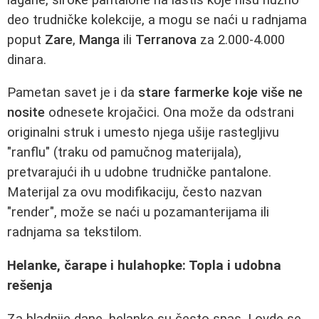
deo trudničke kolekcije, a mogu se naći u radnjama
poput
Zare
,
Manga
ili
Terranova
za 2.000-4.000
dinara.
Pametan savet je i da
stare farmerke koje više ne
nosite
odnesete krojačici. Ona može da odstrani
originalni struk i umesto njega ušije rastegljivu
"ranflu" (traku od pamučnog materijala),
pretvarajući ih u udobne trudničke pantalone.
Materijal za ovu modifikaciju, često nazvan
"render", može se naći u pozamanterijama ili
radnjama sa tekstilom.
Helanke, čarape i hulahopke: Topla i udobna
rešenja
Za hladnije dane, helanke su često spas. I ovde se