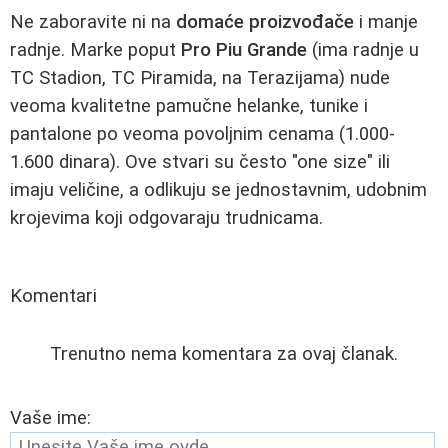
Ne zaboravite ni na
domaće proizvođače
i manje
radnje. Marke poput
Pro Piu Grande
(ima radnje u
TC Stadion, TC Piramida, na Terazijama) nude
veoma kvalitetne pamučne helanke, tunike i
pantalone po veoma povoljnim cenama (1.000-
1.600 dinara). Ove stvari su često "one size" ili
imaju veličine, a odlikuju se jednostavnim, udobnim
krojevima koji odgovaraju trudnicama.
Komentari
Trenutno nema komentara za ovaj članak.
Vaše ime: