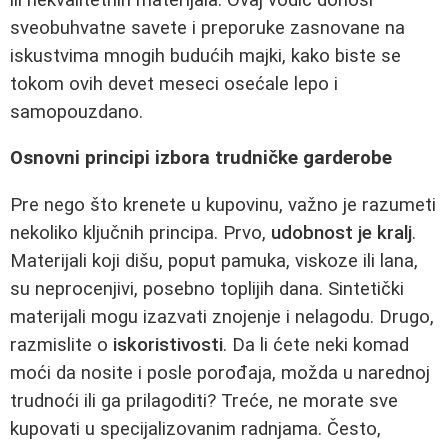
sveobuhvatne savete i preporuke zasnovane na
iskustvima mnogih budućih majki, kako biste se
tokom ovih devet meseci osećale lepo i
samopouzdano.
Osnovni principi izbora trudničke garderobe
Pre nego što krenete u kupovinu, važno je razumeti
nekoliko ključnih principa. Prvo,
udobnost je kralj
.
Materijali koji dišu, poput pamuka, viskoze ili lana,
su neprocenjivi, posebno toplijih dana. Sintetički
materijali mogu izazvati znojenje i nelagodu. Drugo,
razmislite o
iskoristivosti
. Da li ćete neki komad
moći da nosite i posle porođaja, možda u narednoj
trudnoći ili ga prilagoditi? Treće, ne morate sve
kupovati u specijalizovanim radnjama. Često,