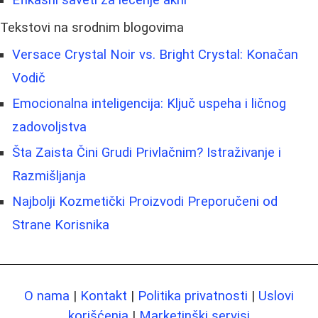
Efikasni saveti za lečenje akni
Tekstovi na srodnim blogovima
Versace Crystal Noir vs. Bright Crystal: Konačan
Vodič
Emocionalna inteligencija: Ključ uspeha i ličnog
zadovoljstva
Šta Zaista Čini Grudi Privlačnim? Istraživanje i
Razmišljanja
Najbolji Kozmetički Proizvodi Preporučeni od
Strane Korisnika
O nama
|
Kontakt
|
Politika privatnosti
|
Uslovi
korišćenja
|
Marketinški servisi