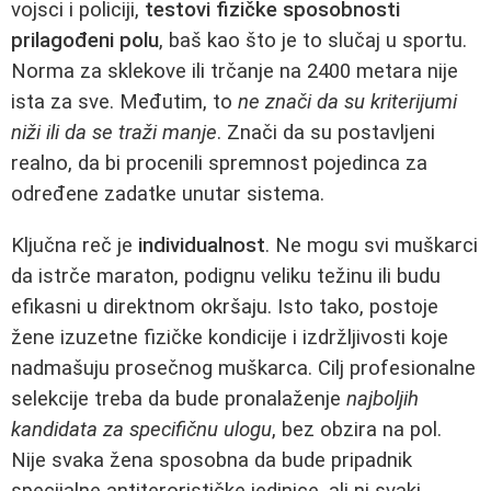
vojsci i policiji,
testovi fizičke sposobnosti
prilagođeni polu
, baš kao što je to slučaj u sportu.
Norma za sklekove ili trčanje na 2400 metara nije
ista za sve. Međutim, to
ne znači da su kriterijumi
niži ili da se traži manje
. Znači da su postavljeni
realno, da bi procenili spremnost pojedinca za
određene zadatke unutar sistema.
Ključna reč je
individualnost
. Ne mogu svi muškarci
da istrče maraton, podignu veliku težinu ili budu
efikasni u direktnom okršaju. Isto tako, postoje
žene izuzetne fizičke kondicije i izdržljivosti koje
nadmašuju prosečnog muškarca. Cilj profesionalne
selekcije treba da bude pronalaženje
najboljih
kandidata za specifičnu ulogu
, bez obzira na pol.
Nije svaka žena sposobna da bude pripadnik
specijalne antiterorističke jedinice, ali ni svaki