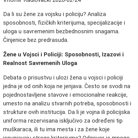
Da li su žene za vojsku i policiju? Analiza
sposobnosti, fizičkih kriterijuma, specijalizacije i
uloga u savremenim bezbednosnim snagama.
Činjenice bez predrasuda.
Žene u Vojsci i Policiji: Sposobnosti, Izazovi i
Realnost Savremenih Uloga
Debata o prisustvu i ulozi žena u vojsci i policiji
jedna je od onih koja ne jenjava. Često se svodi na
pojednostavljene stavove i emocionalne reakcije,
umesto na analizu stvarnih potreba, sposobnosti i
strukture ovih institucija. Da li je vojna ili policijska
uniforma rezervisana isključivo za određeni tip
muškaraca, ili tu ima mesta i za žene koje
ispunjavaju stroge kriterijume? Odgovor je mnogo