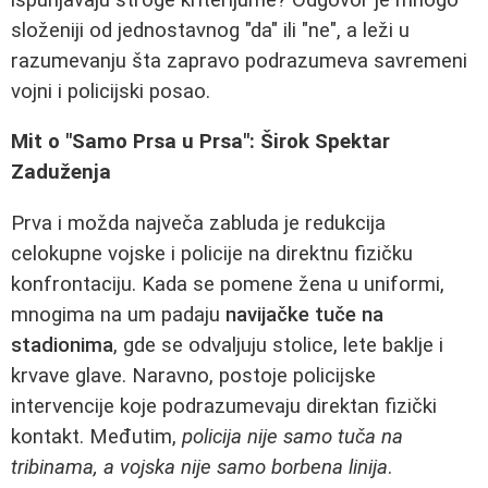
složeniji od jednostavnog "da" ili "ne", a leži u
razumevanju šta zapravo podrazumeva savremeni
vojni i policijski posao.
Mit o "Samo Prsa u Prsa": Širok Spektar
Zaduženja
Prva i možda največa zabluda je redukcija
celokupne vojske i policije na direktnu fizičku
konfrontaciju. Kada se pomene žena u uniformi,
mnogima na um padaju
navijačke tuče na
stadionima
, gde se odvaljuju stolice, lete baklje i
krvave glave. Naravno, postoje policijske
intervencije koje podrazumevaju direktan fizički
kontakt. Međutim,
policija nije samo tuča na
tribinama, a vojska nije samo borbena linija
.