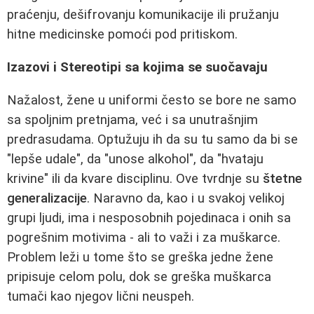
praćenju, dešifrovanju komunikacije ili pružanju
hitne medicinske pomoći pod pritiskom.
Izazovi i Stereotipi sa kojima se suočavaju
Nažalost, žene u uniformi često se bore ne samo
sa spoljnim pretnjama, već i sa unutrašnjim
predrasudama. Optužuju ih da su tu samo da bi se
"lepše udale", da "unose alkohol", da "hvataju
krivine" ili da kvare disciplinu. Ove tvrdnje su
štetne
generalizacije
. Naravno da, kao i u svakoj velikoj
grupi ljudi, ima i nesposobnih pojedinaca i onih sa
pogrešnim motivima - ali to važi i za muškarce.
Problem leži u tome što se greška jedne žene
pripisuje celom polu, dok se greška muškarca
tumači kao njegov lični neuspeh.