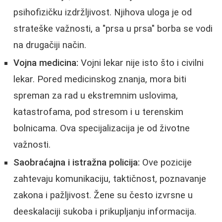
psihofizičku izdržljivost. Njihova uloga je od
strateške važnosti, a "prsa u prsa" borba se vodi
na drugačiji način.
Vojna medicina:
Vojni lekar nije isto što i civilni
lekar. Pored medicinskog znanja, mora biti
spreman za rad u ekstremnim uslovima,
katastrofama, pod stresom i u terenskim
bolnicama. Ova specijalizacija je od životne
važnosti.
Saobraćajna i istražna policija:
Ove pozicije
zahtevaju komunikaciju, taktičnost, poznavanje
zakona i pažljivost. Žene su često izvrsne u
deeskalaciji sukoba i prikupljanju informacija.