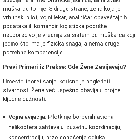
muškarac to nije. S druge strane, žena koja je
vrhunski pilot, vojni lekar, analitičar obaveštajnih
podataka ili komandir logističke podrške
neuporedivo je vrednija za sistem od muškarca koji
jedino što ima je fizička snaga, a nema druge
potrebne kompetencije.
Pravi Primeri iz Prakse: Gde Žene Zasijavaju?
Umesto teoretisanja, korisno je pogledati
stvarnost. Žene već uspešno obavljaju brojne
ključne dužnosti:
Vojna avijacija:
Pilotkinje borbenih aviona i
helikoptera zahtevaju izuzetnu koordinaciju,
koncentraciju, brzo donošenje odluka i