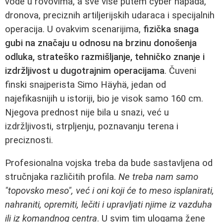
vode u rovovima, a sve više putem cyber napada,
dronova, preciznih artiljerijskih udaraca i specijalnih
operacija. U ovakvim scenarijima,
fizička snaga
gubi na značaju u odnosu na brzinu donošenja
odluka, strateško razmišljanje, tehničko znanje i
izdržljivost u dugotrajnim operacijama
. Čuveni
finski snajperista Simo Häyhä, jedan od
najefikasnijih u istoriji, bio je visok samo 160 cm.
Njegova prednost nije bila u snazi, već u
izdržljivosti, strpljenju, poznavanju terena i
preciznosti.
Profesionalna vojska treba da bude sastavljena od
stručnjaka različitih profila.
Ne treba nam samo
"topovsko meso", već i oni koji će to meso isplanirati,
nahraniti, opremiti, lečiti i upravljati njime iz vazduha
ili iz komandnog centra
. U svim tim ulogama žene