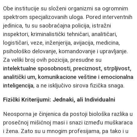
Obe institucije su složeni organizmi sa ogromnim
spektrom specjalizovanih uloga. Pored interventnih
jedinica, tu su saobraćajna policija, istražni
inspektori, kriminalistički tehničari, analitičari,
logističari, veze, inženjerija, avijacija, medicina,
psihološko delovanje, komandovanje i upravljanje.
Za veliki broj ovih pozicija, presudne su
intelektualne sposobnosti, preciznost, strpljivost,
analitički um, komunikacione veštine i emocionalna
inteligencija
, a ne isključivo sirova fizička snaga.
Fizički Kriterijumi: Jednaki, ali Individualni
Neosporna je činjenica da postoji biološka razlika u
prosečnoj mišićnoj masi i snazi između muškaraca
i žena. Zato su u mnogim profesijama, pa tako i u