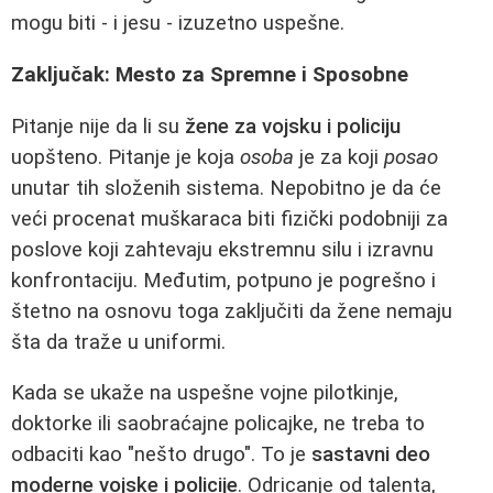
mogu biti - i jesu - izuzetno uspešne.
Zaključak: Mesto za Spremne i Sposobne
Pitanje nije da li su
žene za vojsku i policiju
uopšteno. Pitanje je koja
osoba
je za koji
posao
unutar tih složenih sistema. Nepobitno je da će
veći procenat muškaraca biti fizički podobniji za
poslove koji zahtevaju ekstremnu silu i izravnu
konfrontaciju. Međutim, potpuno je pogrešno i
štetno na osnovu toga zaključiti da žene nemaju
šta da traže u uniformi.
Kada se ukaže na uspešne vojne pilotkinje,
doktorke ili saobraćajne policajke, ne treba to
odbaciti kao "nešto drugo". To je
sastavni deo
moderne vojske i policije
. Odricanje od talenta,