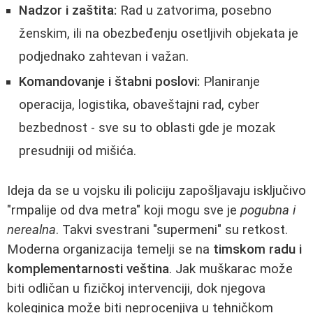
Nadzor i zaštita:
Rad u zatvorima, posebno
ženskim, ili na obezbeđenju osetljivih objekata je
podjednako zahtevan i važan.
Komandovanje i štabni poslovi:
Planiranje
operacija, logistika, obaveštajni rad, cyber
bezbednost - sve su to oblasti gde je mozak
presudniji od mišića.
Ideja da se u vojsku ili policiju zapošljavaju isključivo
"rmpalije od dva metra" koji mogu sve je
pogubna i
nerealna
. Takvi svestrani "supermeni" su retkost.
Moderna organizacija temelji se na
timskom radu i
komplementarnosti veština
. Jak muškarac može
biti odličan u fizičkoj intervenciji, dok njegova
koleginica može biti neprocenjiva u tehničkom