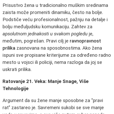
Prisustvo žena u tradicionalno muškim sredinama
zaista može promeniti dinamiku, često na bolje.
Podstiče veću profesionalnost, pažnju na detalje i
bolju međuljudsku komunikaciju. Zahtev za
apsolutnom jednakosti u svakom pogledu
je,
međutim, pogrešan. Pravi cilj je
ravnopravnost
prilika
zasnovana na sposobnostima. Ako žena
ispuni sve propisane kriterijume za određeno radno
mesto u vojsci ili policiji, nema razloga da joj se
uskrati prilika.
Ratovanje 21. Veka: Manje Snage, Više
Tehnologije
Argument da su žene manje sposobne za "pravi
rat" zastareo je. Savremeni sukobi se sve manje