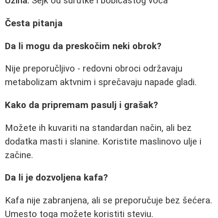
Užina:
Sejk od surutke i bobičastog voća
Česta pitanja
Da li mogu da preskočim neki obrok?
Nije preporučljivo - redovni obroci održavaju
metabolizam aktvnim i sprečavaju napade gladi.
Kako da pripremam pasulj i grašak?
Možete ih kuvariti na standardan način, ali bez
dodatka masti i slanine. Koristite maslinovo ulje i
začine.
Da li je dozvoljena kafa?
Kafa nije zabranjena, ali se preporučuje bez šećera.
Umesto toga možete koristiti steviu.