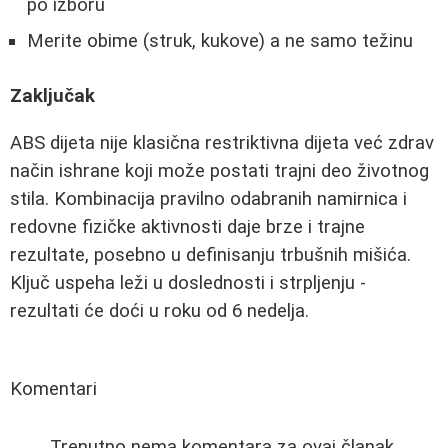
po izboru
Merite obime (struk, kukove) a ne samo težinu
Zaključak
ABS dijeta nije klasična restriktivna dijeta već zdrav
način ishrane koji može postati trajni deo životnog
stila. Kombinacija pravilno odabranih namirnica i
redovne fizičke aktivnosti daje brze i trajne
rezultate, posebno u definisanju trbušnih mišića.
Ključ uspeha leži u doslednosti i strpljenju -
rezultati će doći u roku od 6 nedelja.
Komentari
Trenutno nema komentara za ovaj članak.