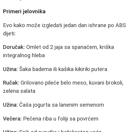
Primeri jelovnika
Evo kako može izgledati jedan dan ishrane po ABS
dijeti:
Doručak:
Omlet od 2 jaja sa spanaćem, kriška
integralnog hleba
Užina:
Šaka badema ili kašika kikiriki putera
Ručak:
Grilovano pileće belo meso, kuvani brokoli,
zelena salata
Užina:
Čaša jogurta sa lanenim semenom
Večera:
Pečena riba u foliji sa povrćem