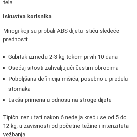
tela.
Iskustva korisnika
Mnogi koji su probali ABS dijetu ističu sledeće
prednosti:
Gubitak između 2-3 kg tokom prvih 10 dana
Osećaj sitosti zahvaljujući čestim obrocima
Poboljšana definicija mišića, posebno u predelu
stomaka
Lakša primena u odnosu na stroge dijete
Tipični rezultati nakon 6 nedelja kreću se od 5 do
12 kg, u zavisnosti od početne težine i intenziteta
vežbanja.