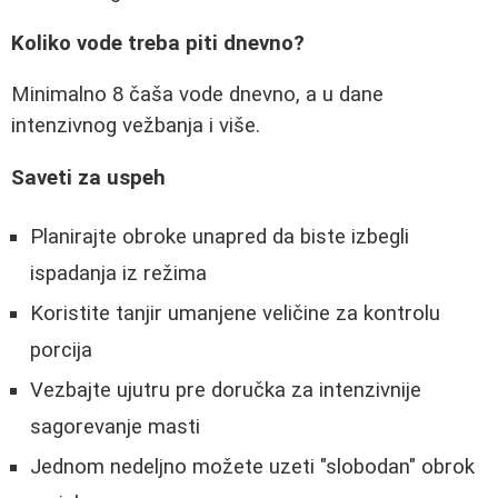
Koliko vode treba piti dnevno?
Minimalno 8 čaša vode dnevno, a u dane
intenzivnog vežbanja i više.
Saveti za uspeh
Planirajte obroke unapred da biste izbegli
ispadanja iz režima
Koristite tanjir umanjene veličine za kontrolu
porcija
Vezbajte ujutru pre doručka za intenzivnije
sagorevanje masti
Jednom nedeljno možete uzeti "slobodan" obrok