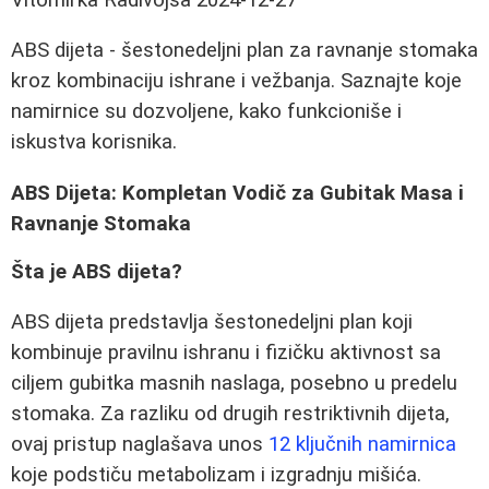
ABS dijeta - šestonedeljni plan za ravnanje stomaka
kroz kombinaciju ishrane i vežbanja. Saznajte koje
namirnice su dozvoljene, kako funkcioniše i
iskustva korisnika.
ABS Dijeta: Kompletan Vodič za Gubitak Masa i
Ravnanje Stomaka
Šta je ABS dijeta?
ABS dijeta predstavlja šestonedeljni plan koji
kombinuje pravilnu ishranu i fizičku aktivnost sa
ciljem gubitka masnih naslaga, posebno u predelu
stomaka. Za razliku od drugih restriktivnih dijeta,
ovaj pristup naglašava unos
12 ključnih namirnica
koje podstiču metabolizam i izgradnju mišića.