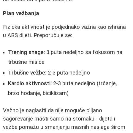
Plan vežbanja
Fizička aktivnost je podjednako važna kao ishrana
u ABS dijeti. Preporučuje se:
Trening snage:
3 puta nedeljno sa fokusom na
trbušne mišiće
Trbušne vežbe:
2-3 puta nedeljno
Kardio aktivnosti:
2-3 puta nedeljno (trčanje,
brzo hodanje, biciklizam)
Važno je naglasiti da nije moguće ciljano
sagorevanje masti samo na stomaku - dijeta i
vežbe pomažu u smanjenju masnih naslaga širom