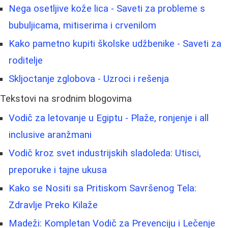
Nega osetljive kože lica - Saveti za probleme s
bubuljicama, mitiserima i crvenilom
Kako pametno kupiti školske udžbenike - Saveti za
roditelje
Skljoctanje zglobova - Uzroci i rešenja
Tekstovi na srodnim blogovima
Vodič za letovanje u Egiptu - Plaže, ronjenje i all
inclusive aranžmani
Vodič kroz svet industrijskih sladoleda: Utisci,
preporuke i tajne ukusa
Kako se Nositi sa Pritiskom Savršenog Tela:
Zdravlje Preko Kilaže
Madeži: Kompletan Vodič za Prevenciju i Lečenje