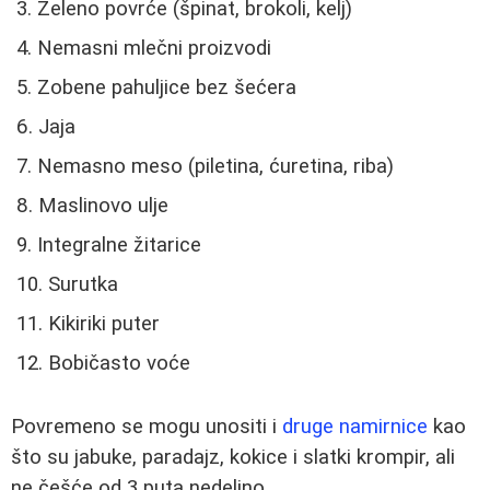
Zeleno povrće (špinat, brokoli, kelj)
Nemasni mlečni proizvodi
Zobene pahuljice bez šećera
Jaja
Nemasno meso (piletina, ćuretina, riba)
Maslinovo ulje
Integralne žitarice
Surutka
Kikiriki puter
Bobičasto voće
Povremeno se mogu unositi i
druge namirnice
kao
što su jabuke, paradajz, kokice i slatki krompir, ali
ne češće od 3 puta nedeljno.