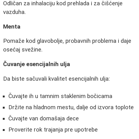
Odličan za inhalaciju kod prehlada i za čišćenje
vazduha.
Menta
Pomaže kod glavobolje, probavnih problema i daje
osećaj svežine.
Čuvanje esencijalnih ulja
Da biste sačuvali kvalitet esencijalnih ulja:
Čuvajte ih u tamnim staklenim bočicama
Držite na hladnom mestu, dalje od izvora toplote
Čuvajte van domašaja dece
Proverite rok trajanja pre upotrebe