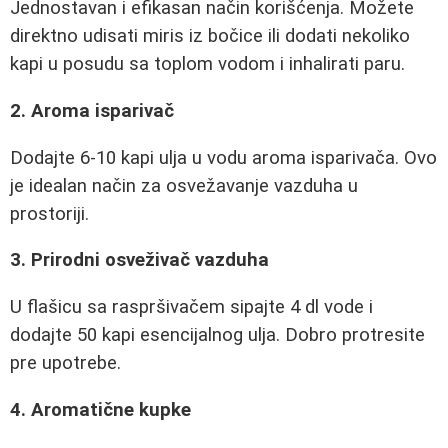
Jednostavan i efikasan način korišćenja. Možete
direktno udisati miris iz bočice ili dodati nekoliko
kapi u posudu sa toplom vodom i inhalirati paru.
2. Aroma isparivač
Dodajte 6-10 kapi ulja u vodu aroma isparivača. Ovo
je idealan način za osvežavanje vazduha u
prostoriji.
3. Prirodni osveživač vazduha
U flašicu sa raspršivačem sipajte 4 dl vode i
dodajte 50 kapi esencijalnog ulja. Dobro protresite
pre upotrebe.
4. Aromatične kupke