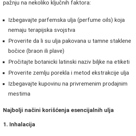
pažnju na nekoliko ključnih faktora:
Izbegavajte parfemska ulja (perfume oils) koja
nemaju terapijska svojstva
Proverite da li su ulja pakovana u tamne staklene
bočice (braon ili plave)
Pročitajte botanicki latinski naziv biljke na etiketi
Proverite zemlju porekla i metod ekstrakcije ulja
Izbegavajte kupovinu na privremenim prodajnim
mestima
Najbolji načini korišćenja esencijalnih ulja
1. Inhalacija