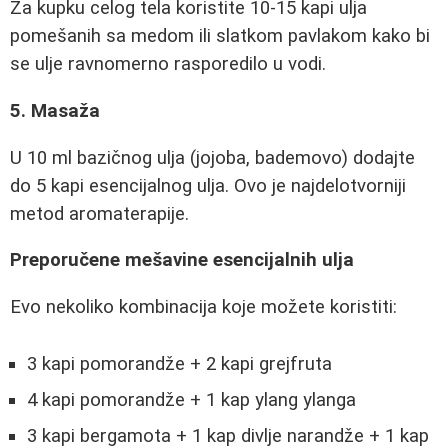
Za kupku celog tela koristite 10-15 kapi ulja
pomešanih sa medom ili slatkom pavlakom kako bi
se ulje ravnomerno rasporedilo u vodi.
5. Masaža
U 10 ml bazičnog ulja (jojoba, bademovo) dodajte
do 5 kapi esencijalnog ulja. Ovo je najdelotvorniji
metod aromaterapije.
Preporučene mešavine esencijalnih ulja
Evo nekoliko kombinacija koje možete koristiti:
3 kapi pomorandže + 2 kapi grejfruta
4 kapi pomorandže + 1 kap ylang ylanga
3 kapi bergamota + 1 kap divlje narandže + 1 kap