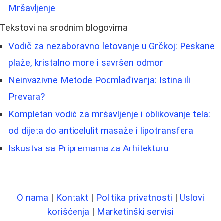
Mršavljenje
Tekstovi na srodnim blogovima
Vodič za nezaboravno letovanje u Grčkoj: Peskane
plaže, kristalno more i savršen odmor
Neinvazivne Metode Podmlađivanja: Istina ili
Prevara?
Kompletan vodič za mršavljenje i oblikovanje tela:
od dijeta do anticelulit masaže i lipotransfera
Iskustva sa Pripremama za Arhitekturu
O nama
|
Kontakt
|
Politika privatnosti
|
Uslovi
korišćenja
|
Marketinški servisi