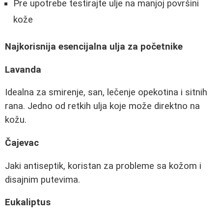
Pre upotrebe testirajte ulje na manjoj površini
kože
Najkorisnija esencijalna ulja za početnike
Lavanda
Idealna za smirenje, san, lečenje opekotina i sitnih
rana. Jedno od retkih ulja koje može direktno na
kožu.
Čajevac
Jaki antiseptik, koristan za probleme sa kožom i
disajnim putevima.
Eukaliptus