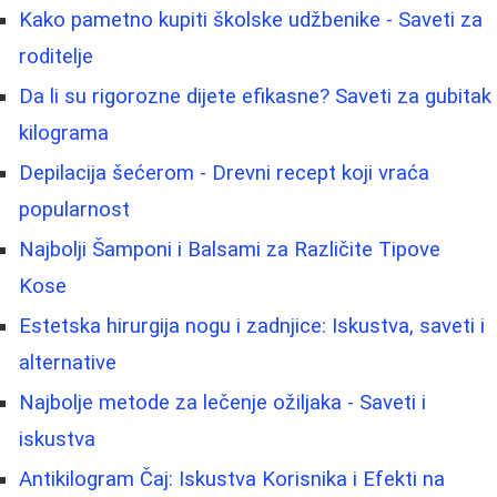
Kako pametno kupiti školske udžbenike - Saveti za
roditelje
Da li su rigorozne dijete efikasne? Saveti za gubitak
kilograma
Depilacija šećerom - Drevni recept koji vraća
popularnost
Najbolji Šamponi i Balsami za Različite Tipove
Kose
Estetska hirurgija nogu i zadnjice: Iskustva, saveti i
alternative
Najbolje metode za lečenje ožiljaka - Saveti i
iskustva
Antikilogram Čaj: Iskustva Korisnika i Efekti na