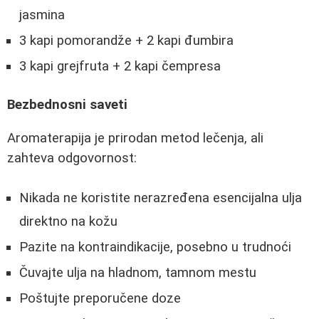
jasmina
3 kapi pomorandže + 2 kapi đumbira
3 kapi grejfruta + 2 kapi čempresa
Bezbednosni saveti
Aromaterapija je prirodan metod lečenja, ali
zahteva odgovornost:
Nikada ne koristite nerazređena esencijalna ulja
direktno na kožu
Pazite na kontraindikacije, posebno u trudnoći
Čuvajte ulja na hladnom, tamnom mestu
Poštujte preporučene doze