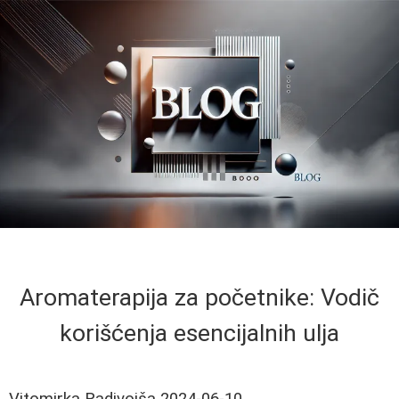
Aromaterapija za početnike: Vodič
korišćenja esencijalnih ulja
Vitomirka Radivojša
2024-06-10