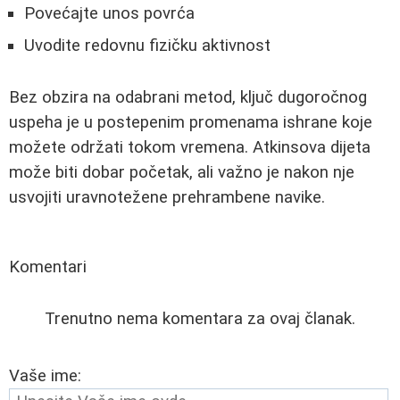
Povećajte unos povrća
Uvodite redovnu fizičku aktivnost
Bez obzira na odabrani metod, ključ dugoročnog
uspeha je u postepenim promenama ishrane koje
možete održati tokom vremena. Atkinsova dijeta
može biti dobar početak, ali važno je nakon nje
usvojiti uravnotežene prehrambene navike.
Komentari
Trenutno nema komentara za ovaj članak.
Vaše ime: