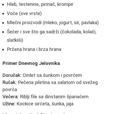
Hleb, testenine, pirinač, krompir
Voće (sve vrste)
Mlečni proizvodi (mleko, jogurt, sir, pavlaka)
Šećer i sve što ga sadrži (čokolada, kolači,
slatkiši)
Pržena hrana i brza hrana
Primer Dnevnog Jelovnika
Doručak:
Omlet sa šunkom i povrćem
Ručak:
Pečena piletina sa salatom od svežeg
povrća
Večera:
Riblji file sa dinstanim španaćem
Užine:
Kockice sirćeta, šunka, jaja