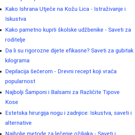
Kako Ishrana Utječe na Kožu Lica - Istraživanje i
Iskustva
Kako pametno kupiti školske udžbenike - Saveti za
roditelje
Da li su rigorozne dijete efikasne? Saveti za gubitak
kilograma
Depilacija šećerom - Drevni recept koji vraća
popularnost
Najbolji Šamponi i Balsami za Različite Tipove
Kose
Estetska hirurgija nogu i zadnjice: Iskustva, saveti i
alternative
Najbolje metode za lečenje ožiljaka - Saveti i