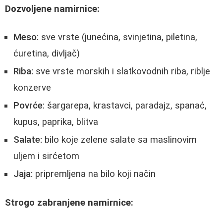
Dozvoljene namirnice:
Meso:
sve vrste (junećina, svinjetina, piletina,
ćuretina, divljač)
Riba:
sve vrste morskih i slatkovodnih riba, riblje
konzerve
Povrće:
šargarepa, krastavci, paradajz, spanać,
kupus, paprika, blitva
Salate:
bilo koje zelene salate sa maslinovim
uljem i sirćetom
Jaja:
pripremljena na bilo koji način
Strogo zabranjene namirnice: