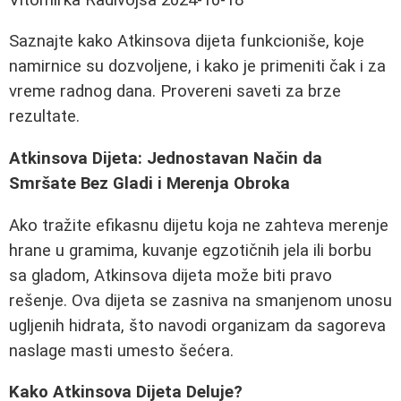
Saznajte kako Atkinsova dijeta funkcioniše, koje
namirnice su dozvoljene, i kako je primeniti čak i za
vreme radnog dana. Provereni saveti za brze
rezultate.
Atkinsova Dijeta: Jednostavan Način da
Smršate Bez Gladi i Merenja Obroka
Ako tražite efikasnu dijetu koja ne zahteva merenje
hrane u gramima, kuvanje egzotičnih jela ili borbu
sa gladom, Atkinsova dijeta može biti pravo
rešenje. Ova dijeta se zasniva na smanjenom unosu
ugljenih hidrata, što navodi organizam da sagoreva
naslage masti umesto šećera.
Kako Atkinsova Dijeta Deluje?