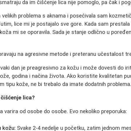
smatraju da im čišćenje lica nije pomoglo, pa čak i pog
 velikih problema s aknama i posećivala sam kozmeti
utim, lice mi je postajalo sve gore. Kada sam prestala
, koža mi se oporavila. Sada je stanje odlično u poređe
oravaju na agresivne metode i preteranu učestalost t
svaki dan je preagresivno za kožu i može dovesti do irit
kože, godina i načina života. Ako koristite kvalitetan pu
 tipu kože, ne bi trebalo da imate dodatnih problema.
 čišćenje lica?
a varira od osobe do osobe. Evo nekoliko preporuka:
 kožu:
Svake 2-4 nedelje u početku, zatim jednom me