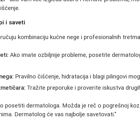
išćenje.
i i saveti
oručuju kombinaciju kućne nege i profesionalnih tretm
eti:
Ako imate ozbiljnije probleme, posetite dermatolo
 nega:
Pravilno čišćenje, hidratacija i blagi pilingovi mogu
zmetičara:
Tražite preporuke i proverite iskustva drugih
vo posetiti dermatologa. Možda je reč o pogrešnoj kozm
ima. Dermatolog će vas najbolje savetovati."