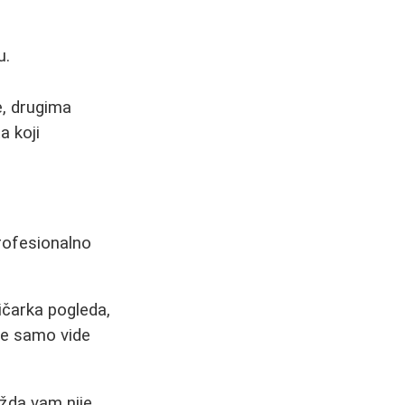
u.
e, drugima
a koji
profesionalno
ičarka pogleda,
one samo vide
žda vam nije