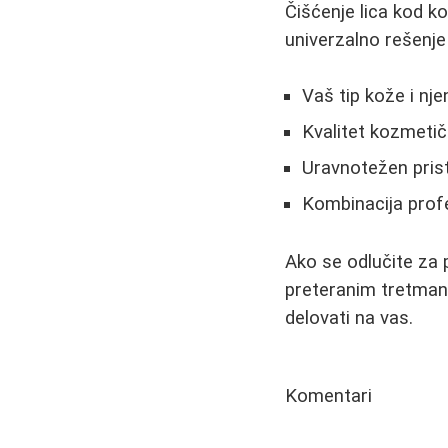
Čišćenje lica kod ko
univerzalno rešenje 
Vaš tip kože i nje
Kvalitet kozmetič
Uravnotežen prist
Kombinacija profe
Ako se odlučite za 
preteranim tretman
delovati na vas.
Komentari