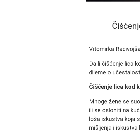
Čišćenj
Vitomirka Radivojš
Da li čišćenje lica 
dileme o učestalost
Čišćenje lica kod 
Mnoge žene se suoča
ili se osloniti na k
loša iskustva koja 
mišljenja i iskustva