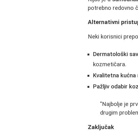
potrebno redovno č
Alternativni pristup
Neki korisnici prep
Dermatološki sav
kozmetičara.
Kvalitetna kućna
Pažljiv odabir ko
"Najbolje je pr
drugim problem
Zaključak