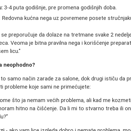
u:
3-4 puta godišnje, pre promena godišnjih doba.
:
Redovna kućna nega uz povremene posete stručnjak
 se preporučuje da dolaze na tretmane svake 2 nedelj
ca. Veoma je bitna pravilna nega i korišćenje preparat
em licu."
lica neophodno?
 to samo način zarade za salone, dok drugi ističu da 
ti probleme koje sami ne primećujete:
tome što ja nemam većih problema, ali kad me kozmet
oram hitno na čišćenje. Da li mi to stvarno treba ili 
du?"
zi
- ako vam lice izgleda dobro i nemate problema, mo