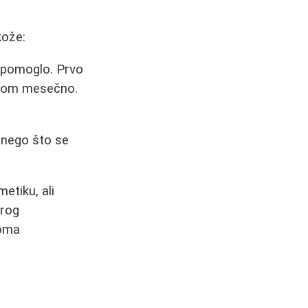
kože:
o pomoglo. Prvo
ednom mesečno.
 nego što se
etiku, ali
brog
eoma