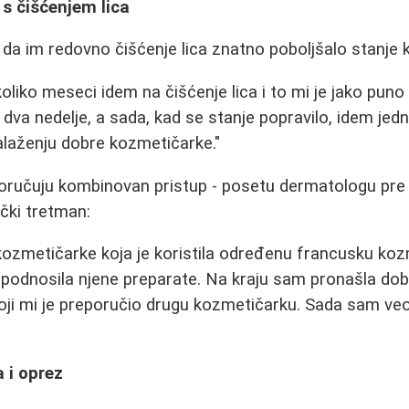
 s čišćenjem lica
u da im redovno čišćenje lica znatno poboljšalo stanje 
koliko meseci idem na čišćenje lica i to mi je jako pun
 dva nedelje, a sada, kad se stanje popravilo, idem j
nalaženju dobre kozmetičarke."
poručuju kombinovan pristup - posetu dermatologu pre
čki tretman:
kozmetičarke koja je koristila određenu francusku kozm
 podnosila njene preparate. Na kraju sam pronašla do
oji mi je preporučio drugu kozmetičarku. Sada sam v
 i oprez