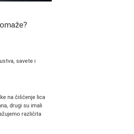
 pomaže?
kustva, savete i
e na čišćenje lica
na, drugi su imali
ažujemo različita