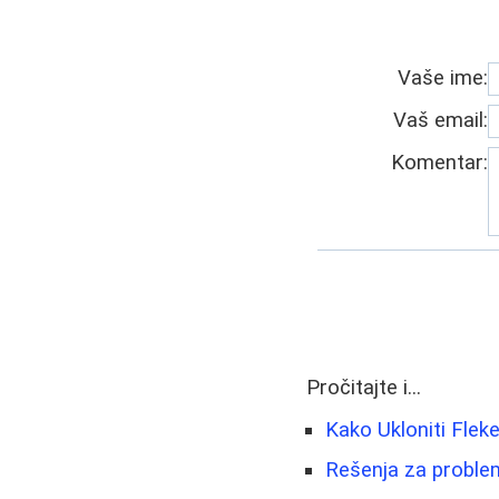
Vaše ime:
Vaš email:
Komentar:
Pročitajte i...
Kako Ukloniti Fleke
Rešenja za problem