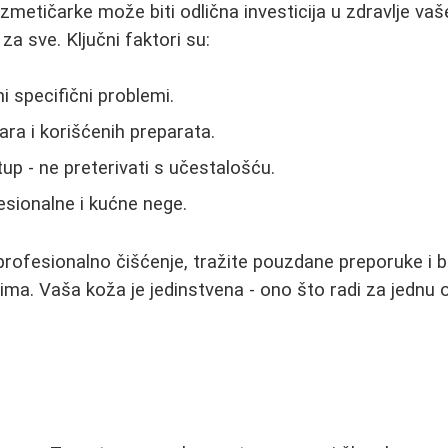
zmetičarke može biti odlična investicija u zdravlje vaše
za sve. Ključni faktori su:
ni specifični problemi.
ara i korišćenih preparata.
up - ne preterivati s učestalošću.
sionalne i kućne nege.
profesionalno čišćenje, tražite pouzdane preporuke i b
ima. Vaša koža je jedinstvena - ono što radi za jedn