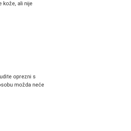
 kože, ali nije
udite oprezni s
u osobu možda neće