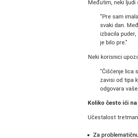
Međutim, neki ljudi 
"Pre sam imala
svaki dan. Međ
izbacila puder
je bilo pre."
Neki korisnici upoz
"Čišćenje lica 
zavisi od tipa 
odgovara vašem
Koliko često ići na
Učestalost tretman
Za problematičnu