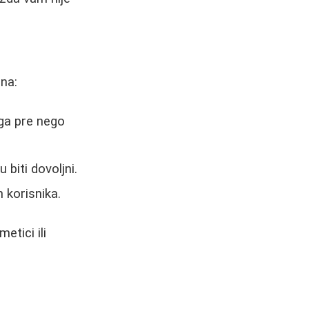
ana:
ga pre nego
 biti dovoljni.
 korisnika.
etici ili