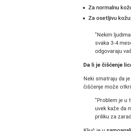
Za normalnu kož
Za osetljivu kožu
"Nekim ljudima
svaka 3-4 mese
odgovaraju vaš
Da li je čišćenje 
Neki smatraju da je
čišćenje može otkri
"Problem je u 
uvek kaže da m
priliku za zara
Ključ je u
samoanali