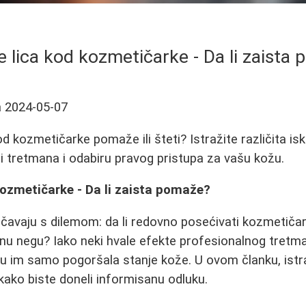
e lica kod kozmetičarke - Da li zaista
a
2024-05-07
kod kozmetičarke pomaže ili šteti? Istražite različita is
i tretmana i odabiru pravog pristupa za vašu kožu.
kozmetičarke - Da li zaista pomaže?
vaju s dilemom: da li redovno posećivati kozmetičark
ućnu negu? Iako neki hvale efekte profesionalnog tretma
su im samo pogoršala stanje kože. U ovom članku, istr
 kako biste doneli informisanu odluku.