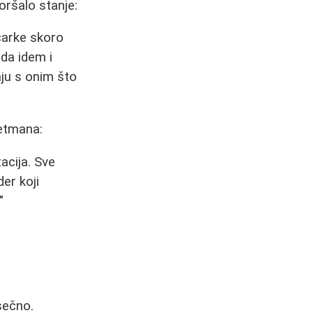
oršalo stanje:
čarke skoro
 da idem i
nju s onim što
retmana:
acija. Sve
der koji
"
sečno.