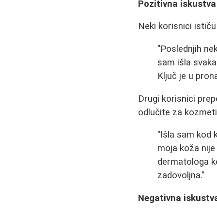
Pozitivna iskustva
Neki korisnici istič
"Poslednjih ne
sam išla svaka
Ključ je u pro
Drugi korisnici pre
odlučite za kozmeti
"Išla sam kod 
moja koža nije
dermatologa k
zadovoljna."
Negativna iskustva