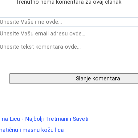
Trenutno nema komentara za ovaj članak.
Slanje komentara
 na Licu - Najbolji Tretmani i Saveti
atičnu i masnu kožu lica