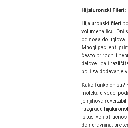
Hijaluronski Filer
Hijaluronski fileri
po
volumena licu. Oni s
od nosa do uglova u
Mnogi pacijenti pri
često prirodni i nep
delove lica i različ
bolji za dodavanje 
Kako funkcionišu?
molekule vode, podi
je njihova reverzibi
razgrade
hijaluronsk
iskustvo i stručnost
do neravnina, preter