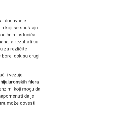
a
i dodavanje
ih koji se spuštaju
odičnih jastučića.
na, a rezultati su
u za različite
e bore, dok su drugi
či i vezuje
i
hijaluronskih filera
 enzimi koji mogu da
napomenuti da je
era
može dovesti