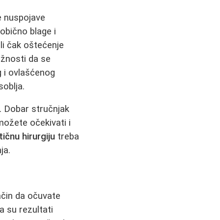
ne nuspojave
obično blage i
ili čak oštećenje
ažnosti da se
 i ovlašćenog
oblja.
. Dobar stručnjak
možete očekivati i
tičnu hirurgiju
treba
ja.
ačin da očuvate
a su rezultati