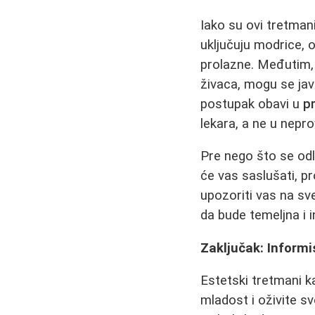
Iako su ovi tretman
uključuju modrice, 
prolazne. Međutim, o
živaca, mogu se jav
postupak obavi u
pr
lekara, a ne u nepr
Pre nego što se odl
će vas saslušati, pr
upozoriti vas na sv
da bude temeljna i 
Zaključak: Informi
Estetski tretmani 
mladost i oživite sv