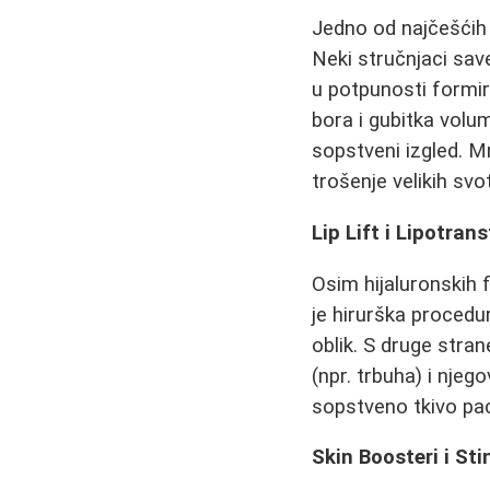
Jedno od najčešćih 
Neki stručnjaci sav
u potpunosti formir
bora i gubitka vol
sopstveni izgled. M
trošenje velikih sv
Lip Lift i Lipotra
Osim hijaluronskih 
je hirurška procedur
oblik. S druge stra
(npr. trbuha) i nje
sopstveno tkivo paci
Skin Boosteri i St