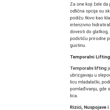
Za one koji žele da
odlična opcija su sk
podižu tkivo kao kla
intenzivno hidratir
dovesti do glatkog, 
podstiču prirodne p
gustinu.
Temporalni Liftin
Temporalni lifting
j
ubrizgavaju u slepoo
licu mladalački, po
pomlađivanju, gde 
lica.
Rizici, Nuspojave i