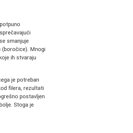
 potpuno
 sprečavajući
 se smanjuje
u (boročice). Mnogi
koje ih stvaraju
čega je potreban
od filera, rezultati
Pogrešno postavljen
olje. Stoga je