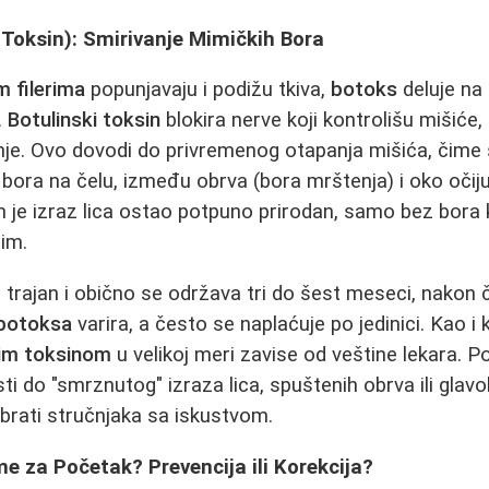
 Toksin): Smirivanje Mimičkih Bora
m filerima
popunjavaju i podižu tkiva,
botoks
deluje na
.
Botulinski toksin
blokira nerve koji kontrolišu mišiće,
nje. Ovo dovodi do privremenog otapanja mišića, čime
bora na čelu, između obrva (bora mrštenja) i oko očij
im je izraz lica ostao potpuno prirodan, samo bez bora 
tim.
e trajan i obično se održava tri do šest meseci, nakon 
botoksa
varira, a često se naplaćuje po jedinici. Kao i k
kim toksinom
u velikoj meri zavise od veštine lekara. 
 do "smrznutog" izraza lica, spuštenih obrva ili glavob
brati stručnjaka sa iskustvom.
e za Početak? Prevencija ili Korekcija?