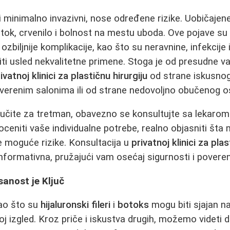
i minimalno invazivni, nose određene rizike. Uobičaje
otok, crvenilo i bolnost na mestu uboda. Ove pojave su 
zbiljnije komplikacije, kao što su neravnine, infekcije 
iti usled nekvalitetne primene. Stoga je od presudne v
ivatnoj klinici za plastičnu hirurgiju
od strane iskusnog
overenim salonima ili od strane nedovoljno obučenog os
učite za tretman, obavezno se konsultujte sa lekarom
oceniti vaše individualne potrebe, realno objasniti šta 
e moguće rizike. Konsultacija u
privatnoj klinici za plas
informativna, pružajući vam osećaj sigurnosti i poveren
sanost je Ključ
kao što su
hijaluronski fileri
i
botoks
mogu biti sjajan n
oj izgled. Kroz priče i iskustva drugih, možemo videti d