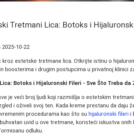
ki Tretmani Lica: Botoks i Hijaluronski 
a
2025-10-22
roz estetske tretmane lica. Otkrijte istinu o hijaluron
skin boosterima i drugim postupcima u privatnoj klinici za
ica: Botoks i Hijaluronski Fileri - Sve Što Treba da
e je veći broj ljudi koji razmišlja o estetskim tretman
zgled i oživeli svoj ten. Kada kreme prestanu da daju že
avremenim procedurama kao što su
hijaluronski fileri
i 
uhvatan uvid u ove tretmane, koristeći iskustva onih ko
nformisanu odluku.