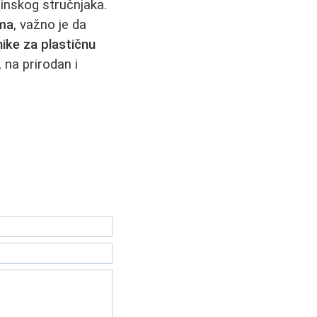
tinskog stručnjaka.
ima
, važno je da
nike za plastičnu
 na prirodan i