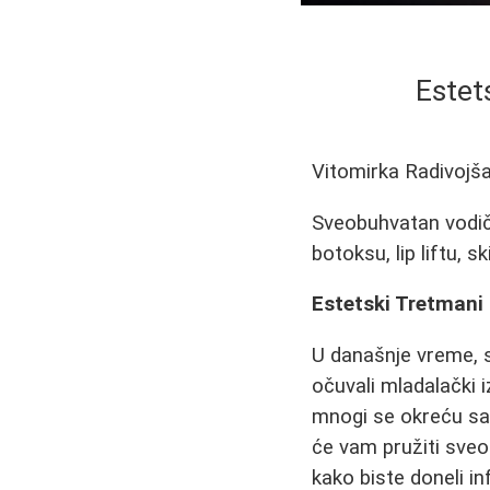
Estets
Vitomirka Radivojš
Sveobuhvatan vodič k
botoksu, lip liftu, 
Estetski Tretmani L
U današnje vreme, sv
očuvali mladalački i
mnogi se okreću s
će vam pružiti sveob
kako biste doneli i