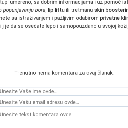
istupi umereno, sa dobrim informacijama i uz pomoć is
 o
popunjavanju bora
,
lip liftu
ili tretmanu
skin booster
nete sa istraživanjem i pažljivim odabirom
privatne kli
cilj je da se osećate lepo i samopouzdano u svojoj koži,
Trenutno nema komentara za ovaj članak.