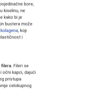
 pojedinačne bore,
u kiselinu, ne
e kako bi je
skin bustera može
i kolagena
, koji
lastičnost i
 filera
. Fileri se
 očni kapci, dajući
eg pristupa
onije celokupnog