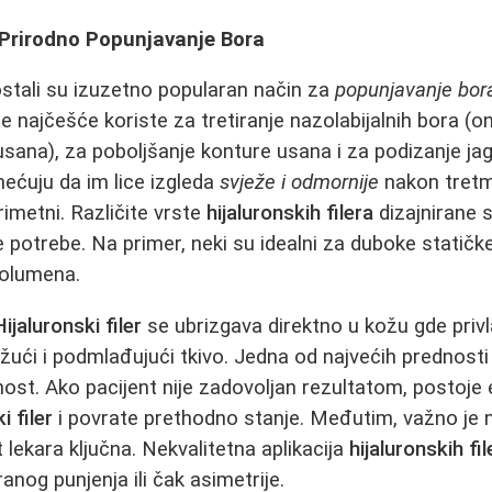
i: Prirodno Popunjavanje Bora
stali su izuzetno popularan način za
popunjavanje bor
e najčešće koriste za tretiranje nazolabijalnih bora (on
sana), za poboljšanje konture usana i za podizanje jag
mećuju da im lice izgleda
svježe i odmornije
nakon tretma
rimetni. Različite vrste
hijaluronskih filera
dizajnirane s
ite potrebe. Na primer, neki su idealni za duboke statičk
volumena.
Hijaluronski filer
se ubrizgava direktno u kožu gde privla
žući i podmlađujući tkivo. Jedna od najvećih prednost
lnost. Ako pacijent nije zadovoljan rezultatom, postoje
i filer
i povrate prethodno stanje. Međutim, važno je 
 lekara ključna. Nekvalitetna aplikacija
hijaluronskih fil
anog punjenja ili čak asimetrije.