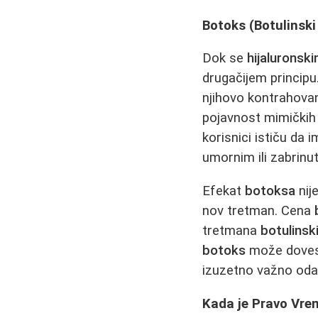
Botoks (Botulinski
Dok se
hijaluronski
drugačijem principu
njihovo kontrahova
pojavnost mimičkih 
korisnici ističu da 
umornim ili zabrinu
Efekat
botoksa
nij
nov tretman. Cena
tretmana
botulins
botoks
može dovesti
izuzetno važno oda
Kada je Pravo Vrem