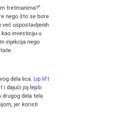
vim tretmanima?"
re nego što se bore
u već uspostavljenih
kao investiciju u
m injekcija nego
tate.
vog dela lica.
Lip lift
i dajući joj lepši
 drugog dela tela
jom, jer koristi