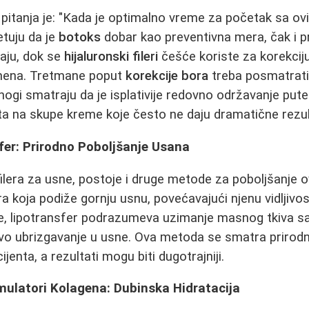
pitanja je: "Kada je optimalno vreme za početak sa o
etuju da je
botoks
dobar kao preventivna mera, čak i p
aju, dok se
hijaluronski fileri
češće koriste za korekcij
umena. Tretmane poput
korekcije bora
treba posmatrati 
nogi smatraju da je isplativije redovno održavanje pute
ota na skupe kreme koje često ne daju dramatične rezul
nsfer: Prirodno Poboljšanje Usana
filera za usne, postoje i druge metode za poboljšanje o
a koja podiže gornju usnu, povećavajući njenu vidljivost 
ne, lipotransfer podrazumeva uzimanje masnog tkiva sa
govo ubrizgavanje u usne. Ova metoda se smatra prirodni
jenta, a rezultati mogu biti dugotrajniji.
imulatori Kolagena: Dubinska Hidratacija