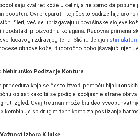
 poboljšaju kvalitet kože u celini, a ne samo da popune
in boosteri. Ovi preparati, koji često sadrže hijaluronsk
sični fileri, već se ubrizgavaju u površinske slojeve kož
ali i podstakli proizvodnju kolagena. Redovna primena 
svetlucavog i zdravijeg tena. Slično deluju i
stimulator
rocese obnove kože, dugoročno poboljšavajući njenu e
g: Nehirurško Podizanje Kontura
e procedura koja se često izvodi pomoću
hijaluronskih
čnu oblast kako bi se podigle spoljašnje strane obrva i
dignut izgled. Ovaj tretman može biti deo sveobuhvatnij
se kombinuje sa drugim tehnikama za postizanje harm
 Važnost Izbora Klinike