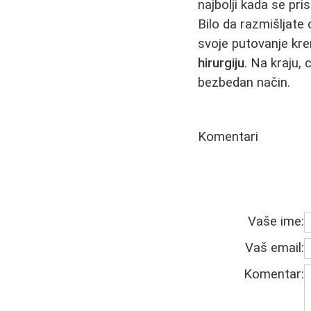
najbolji kada se pr
Bilo da razmišljate
svoje putovanje kre
hirurgiju
. Na kraju, 
bezbedan način.
Komentari
Vaše ime:
Vaš email:
Komentar: