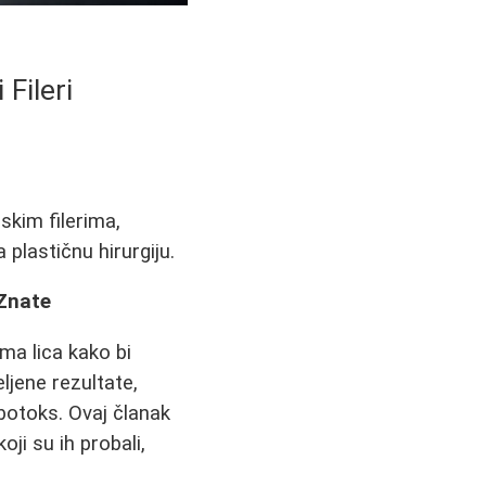
Fileri
skim filerima,
 plastičnu hirurgiju.
 Znate
ima lica kako bi
ljene rezultate,
botoks. Ovaj članak
ji su ih probali,