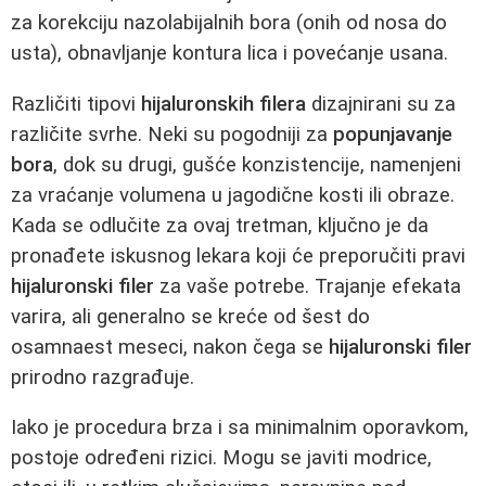
za korekciju nazolabijalnih bora (onih od nosa do
usta), obnavljanje kontura lica i povećanje usana.
Različiti tipovi
hijaluronskih filera
dizajnirani su za
različite svrhe. Neki su pogodniji za
popunjavanje
bora
, dok su drugi, gušće konzistencije, namenjeni
za vraćanje volumena u jagodične kosti ili obraze.
Kada se odlučite za ovaj tretman, ključno je da
pronađete iskusnog lekara koji će preporučiti pravi
hijaluronski filer
za vaše potrebe. Trajanje efekata
varira, ali generalno se kreće od šest do
osamnaest meseci, nakon čega se
hijaluronski filer
prirodno razgrađuje.
Iako je procedura brza i sa minimalnim oporavkom,
postoje određeni rizici. Mogu se javiti modrice,