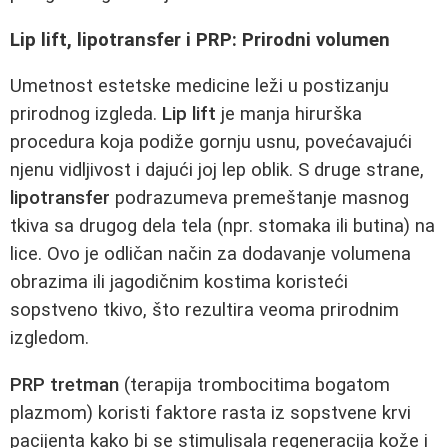
Lip lift, lipotransfer i PRP: Prirodni volumen
Umetnost estetske medicine leži u postizanju
prirodnog izgleda.
Lip lift
je manja hirurška
procedura koja podiže gornju usnu, povećavajući
njenu vidljivost i dajući joj lep oblik. S druge strane,
lipotransfer
podrazumeva premeštanje masnog
tkiva sa drugog dela tela (npr. stomaka ili butina) na
lice. Ovo je odličan način za dodavanje volumena
obrazima ili jagodičnim kostima koristeći
sopstveno tkivo, što rezultira veoma prirodnim
izgledom.
PRP tretman
(terapija trombocitima bogatom
plazmom) koristi faktore rasta iz sopstvene krvi
pacijenta kako bi se stimulisala regeneracija kože i