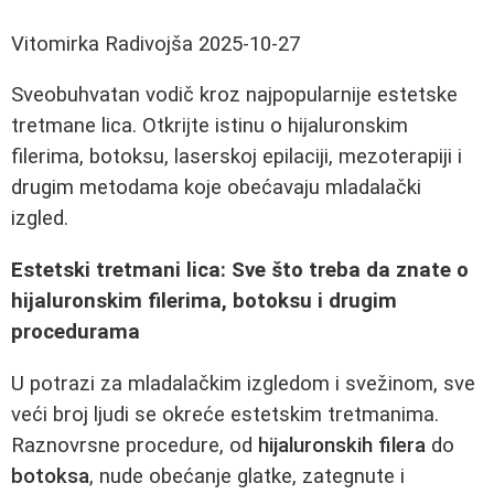
Vitomirka Radivojša
2025-10-27
Sveobuhvatan vodič kroz najpopularnije estetske
tretmane lica. Otkrijte istinu o hijaluronskim
filerima, botoksu, laserskoj epilaciji, mezoterapiji i
drugim metodama koje obećavaju mladalački
izgled.
Estetski tretmani lica: Sve što treba da znate o
hijaluronskim filerima, botoksu i drugim
procedurama
U potrazi za mladalačkim izgledom i svežinom, sve
veći broj ljudi se okreće estetskim tretmanima.
Raznovrsne procedure, od
hijaluronskih filera
do
botoksa
, nude obećanje glatke, zategnute i