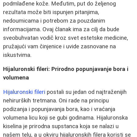
podmlađene kože. Međutim, put do željenog
rezultata može biti ispunjen pitanjima,
nedoumicama i potrebom za pouzdanim
informacijama. Ovaj članak ima za cilj da bude
sveobuhvatan vodič kroz svet estetske medicine,
pružajući vam činjenice i uvide zasnovane na
iskustvima.
Hijaluronski fileri: Prirodno popunjavanje bora i
volumena
Hijaluronski fileri
postali su jedan od najtraženijih
nehirurških tretmana. Oni rade na principu
podizanja i popunjavanja bora, kao i vraćanja
volumena licu koji se gubi godinama. Hijaluronska
kiselina je prirodna supstanca koja se nalazi u
našem telu, a u okviru hijaluronskih filera koristi se