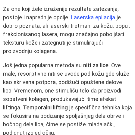
Za one koji žele izraženije rezultate zatezanja,
postoje i naprednije opcije.
Laserska epilacija
je
dobro poznata, ali laserski tretmani za kožu, poput
frakcionisanog lasera, mogu značajno poboljšati
teksturu kože i zategnuti je stimulirajući
proizvodnju kolagena.
Još jedna popularna metoda su
niti za lice
. Ove
male, resorptivne niti se uvode pod kožu gde služe
kao skrivena potpora, podižući opuštene delove
lica. Vremenom, one stimulišu telo da proizvodi
sopstveni kolagen, produžavajući time efekat
liftinga.
Temporalni lifting
je specifična tehnika koja
se fokusira na podizanje spoljašnjeg dela obrve i
bočnog dela lica, čime se postiže mladalački,
podignut izgled očiju.