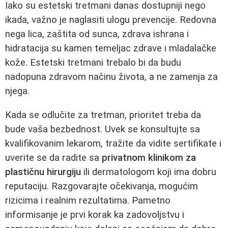
Iako su estetski tretmani danas dostupniji nego
ikada, važno je naglasiti ulogu prevencije. Redovna
nega lica, zaštita od sunca, zdrava ishrana i
hidratacija su kamen temeljac zdrave i mladalačke
kože. Estetski tretmani trebalo bi da budu
nadopuna zdravom načinu života, a ne zamenja za
njega.
Kada se odlučite za tretman, prioritet treba da
bude vaša bezbednost. Uvek se konsultujte sa
kvalifikovanim lekarom, tražite da vidite sertifikate i
uverite se da radite sa
privatnom klinikom za
plastičnu hirurgiju
ili dermatologom koji ima dobru
reputaciju. Razgovarajte očekivanja, mogućim
rizicima i realnim rezultatima. Pametno
informisanje je prvi korak ka zadovoljstvu i