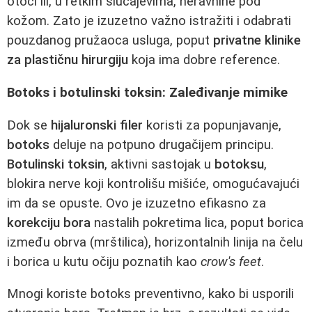
otoci ili, u retkim slučajevima, neravnine pod
kožom. Zato je izuzetno važno istražiti i odabrati
pouzdanog pružaoca usluga, poput
privatne klinike
za plastičnu hirurgiju
koja ima dobre reference.
Botoks i botulinski toksin: Zaleđivanje mimike
Dok se
hijaluronski filer
koristi za popunjavanje,
botoks
deluje na potpuno drugačijem principu.
Botulinski toksin
, aktivni sastojak u
botoksu
,
blokira nerve koji kontrolišu mišiće, omogućavajući
im da se opuste. Ovo je izuzetno efikasno za
korekciju bora
nastalih pokretima lica, poput borica
između obrva (mrštilica), horizontalnih linija na čelu
i borica u kutu očiju poznatih kao
crow's feet
.
Mnogi koriste botoks preventivno, kako bi usporili