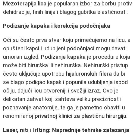
Mezoterapija lica
je popularan izbor za borbu protiv
dehidracije, finih linija i blagog gubitka elastičnosti.
Podizanje kapaka i korekcija podočnjaka
Oči su često prva stvar koju primećujemo na licu, a
opušteni kapci i udubljeni
podočnjaci
mogu davati
umoran izgled.
Podizanje kapaka
je procedure koja
može biti hirurška ili nehirurška. Nehirurški pristup
često uključuje upotrebu
hijaluronskih filera
da bi
se blago podigao kapak i popunila udubljenja ispod
očiju, dajući licu otvoreniji i svežiji izraz. Ovo je
delikatan zahvat koji zahteva veliku preciznost i
poznavanje anatomije, te ga je pametno obaviti u
renomiranoj
privatnoj klinici za plastičnu hirurgiju
.
Laser, niti i lifting: Naprednije tehnike zatezanja