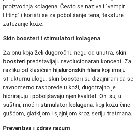
proizvodnja kolagena. Često se naziva i "vampir
lifting" i koristi se za poboljšanje tena, teksture i
zatezanje kože.
Skin boosteri i stimulatori kolagena
Za onu koja želi dugoročnu negu od unutra,
skin
boosteri
predstavljaju revolucionaran koncept. Za
razliku od klasičnih
hijaluronskih filera
koji imaju
strukturnu ulogu,
skin boosteri
su dizajnirani da se
ravnomerno rasporede u koži, dugotrajno je
hidrirajuju i poboljšavaju njen kvalitet. Oni su, u
suštini, moćni
stimulator kolagena
, koji kožu čine
gušćom, glatkijom i sjajnijom kroz seriju tretmana.
Preventiva i zdrav razum