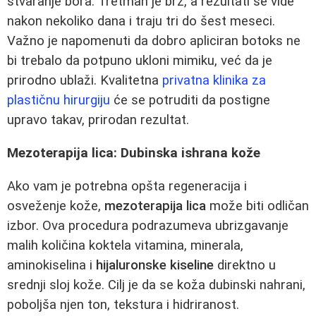
stvaranje bora. Tretman je brz, a rezultati se vide
nakon nekoliko dana i traju tri do šest meseci.
Važno je napomenuti da dobro apliciran botoks ne
bi trebalo da potpuno ukloni mimiku, već da je
prirodno ublaži. Kvalitetna
privatna klinika za
plastičnu hirurgiju
će se potruditi da postigne
upravo takav, prirodan rezultat.
Mezoterapija lica: Dubinska ishrana kože
Ako vam je potrebna opšta regeneracija i
osveženje kože,
mezoterapija lica
može biti odličan
izbor. Ova procedura podrazumeva ubrizgavanje
malih količina koktela vitamina, minerala,
aminokiselina i
hijaluronske kiseline
direktno u
srednji sloj kože. Cilj je da se koža dubinski nahrani,
poboljša njen ton, tekstura i hidriranost.