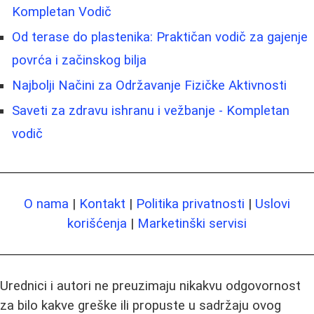
Kompletan Vodič
Od terase do plastenika: Praktičan vodič za gajenje
povrća i začinskog bilja
Najbolji Načini za Održavanje Fizičke Aktivnosti
Saveti za zdravu ishranu i vežbanje - Kompletan
vodič
O nama
|
Kontakt
|
Politika privatnosti
|
Uslovi
korišćenja
|
Marketinški servisi
Urednici i autori ne preuzimaju nikakvu odgovornost
za bilo kakve greške ili propuste u sadržaju ovog