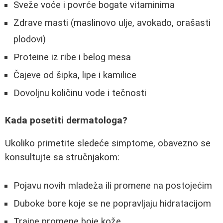
Sveže voće i povrće bogate vitaminima
Zdrave masti (maslinovo ulje, avokado, orašasti
plodovi)
Proteine iz ribe i belog mesa
Čajeve od šipka, lipe i kamilice
Dovoljnu količinu vode i tečnosti
Kada posetiti dermatologa?
Ukoliko primetite sledeće simptome, obavezno se
konsultujte sa stručnjakom:
Pojavu novih mladeža ili promene na postojećim
Duboke bore koje se ne popravljaju hidratacijom
Trajne promene boje kože