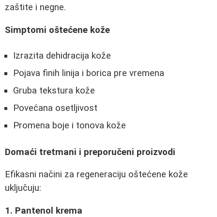
zaštite i negne.
Simptomi oštećene kože
Izrazita dehidracija kože
Pojava finih linija i borica pre vremena
Gruba tekstura kože
Povećana osetljivost
Promena boje i tonova kože
Domaći tretmani i preporučeni proizvodi
Efikasni načini za regeneraciju oštećene kože
uključuju:
1. Pantenol krema