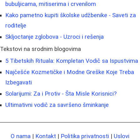
bubuljicama, mitiserima i crvenilom
Kako pametno kupiti školske udžbenike - Saveti za
roditelje
Skljoctanje zglobova - Uzroci i rešenja
Tekstovi na srodnim blogovima
5 Tibetskih Rituala: Kompletan Vodič sa Ispustvima
Najčešće Kozmetičke i Modne Greške Koje Treba
Izbegavati
Solarijumi: Za i Protiv - Šta Misle Korisnici?
Ultimativni vodič za savršeno šminkanje
O nama
|
Kontakt
|
Politika privatnosti
|
Uslovi