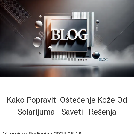
Kako Popraviti Oštećenje Kože Od
Solarijuma - Saveti i Rešenja
Vitomirka Radivojša
2024-05-18