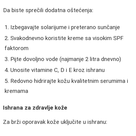
Da biste sprečili dodatna oštećenja:
Izbegavajte solarijume i preterano sunčanje
Svakodnevno koristite kreme sa visokim SPF
faktorom
Pijte dovoljno vode (najmanje 2 litra dnevno)
Unosite vitamine C, D i E kroz ishranu
Redovno hidrirajte kožu kvalitetnim serumima i
kremama
Ishrana za zdravlje kože
Za brži oporavak kože uključite u ishranu: