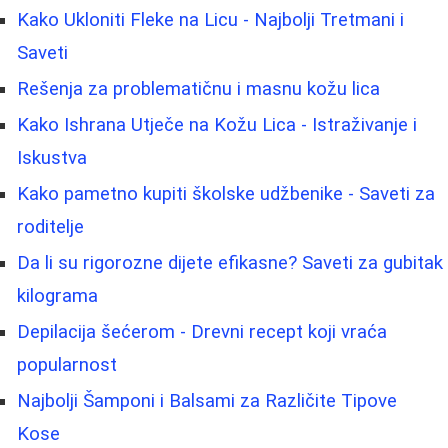
Kako Ukloniti Fleke na Licu - Najbolji Tretmani i
Saveti
Rešenja za problematičnu i masnu kožu lica
Kako Ishrana Utječe na Kožu Lica - Istraživanje i
Iskustva
Kako pametno kupiti školske udžbenike - Saveti za
roditelje
Da li su rigorozne dijete efikasne? Saveti za gubitak
kilograma
Depilacija šećerom - Drevni recept koji vraća
popularnost
Najbolji Šamponi i Balsami za Različite Tipove
Kose