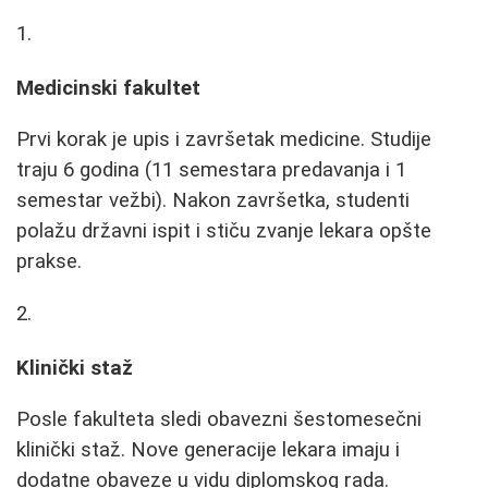
Medicinski fakultet
Prvi korak je upis i završetak medicine. Studije
traju 6 godina (11 semestara predavanja i 1
semestar vežbi). Nakon završetka, studenti
polažu državni ispit i stiču zvanje lekara opšte
prakse.
Klinički staž
Posle fakulteta sledi obavezni šestomesečni
klinički staž. Nove generacije lekara imaju i
dodatne obaveze u vidu diplomskog rada.