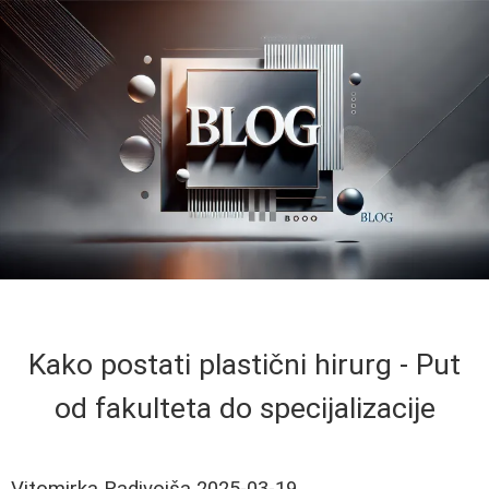
Kako postati plastični hirurg - Put
od fakulteta do specijalizacije
Vitomirka Radivojša
2025-03-19