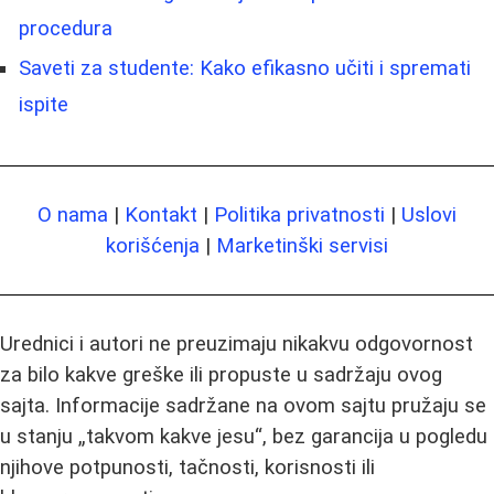
procedura
Saveti za studente: Kako efikasno učiti i spremati
ispite
O nama
|
Kontakt
|
Politika privatnosti
|
Uslovi
korišćenja
|
Marketinški servisi
Urednici i autori ne preuzimaju nikakvu odgovornost
za bilo kakve greške ili propuste u sadržaju ovog
sajta. Informacije sadržane na ovom sajtu pružaju se
u stanju „takvom kakve jesu“, bez garancija u pogledu
njihove potpunosti, tačnosti, korisnosti ili