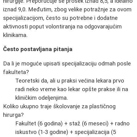
hirurgije. Preporučuje se prosek iznad 8,5, a idealno
iznad 9,0. Međutim, zbog velike potražnje za ovom
specijalizacijom, često su potrebne i dodatne
aktivnosti poput volontiranja na odgovarajućim
klinikama.
Često postavljana pitanja
Da li je moguće upisati specijalizaciju odmah posle
fakulteta?
Teoretski da, ali u praksi većina lekara prvo
radi neko vreme kao lekar opšte prakse ili na
kliničkim odeljenjima.
Koliko ukupno traje školovanje za plastičnog
hirurga?
Fakultet (6 godina) + staž (6 meseci) + radno
iskustvo (1-3 godine) + specijalizacija (5