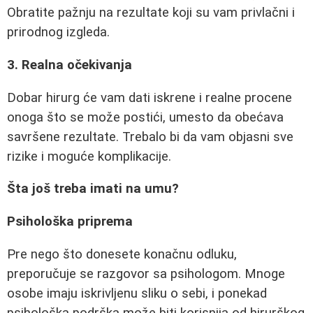
Obratite pažnju na rezultate koji su vam privlačni i
prirodnog izgleda.
3. Realna očekivanja
Dobar hirurg će vam dati iskrene i realne procene
onoga što se može postići, umesto da obećava
savršene rezultate. Trebalo bi da vam objasni sve
rizike i moguće komplikacije.
Šta još treba imati na umu?
Psihološka priprema
Pre nego što donesete konačnu odluku,
preporučuje se razgovor sa psihologom. Mnoge
osobe imaju iskrivljenu sliku o sebi, i ponekad
psihološka podrška može biti korisnija od hirurškog