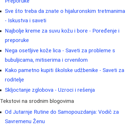
Preporuke
Sve što treba da znate o hijaluronskim tretmanima
- Iskustva i saveti
Najbolje kreme za suvu kožu i bore - Poređenje i
preporuke
Nega osetljive kože lica - Saveti za probleme s
bubuljicama, mitiserima i crvenilom
Kako pametno kupiti školske udžbenike - Saveti za
roditelje
Skljoctanje zglobova - Uzroci i rešenja
Tekstovi na srodnim blogovima
Od Jutarnje Rutine do Samopouzdanja: Vodič za
Savremenu Ženu