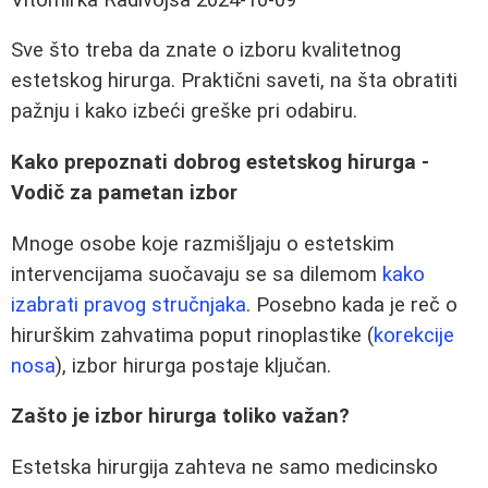
Sve što treba da znate o izboru kvalitetnog
estetskog hirurga. Praktični saveti, na šta obratiti
pažnju i kako izbeći greške pri odabiru.
Kako prepoznati dobrog estetskog hirurga -
Vodič za pametan izbor
Mnoge osobe koje razmišljaju o estetskim
intervencijama suočavaju se sa dilemom
kako
izabrati pravog stručnjaka
. Posebno kada je reč o
hirurškim zahvatima poput rinoplastike (
korekcije
nosa
), izbor hirurga postaje ključan.
Zašto je izbor hirurga toliko važan?
Estetska hirurgija zahteva ne samo medicinsko