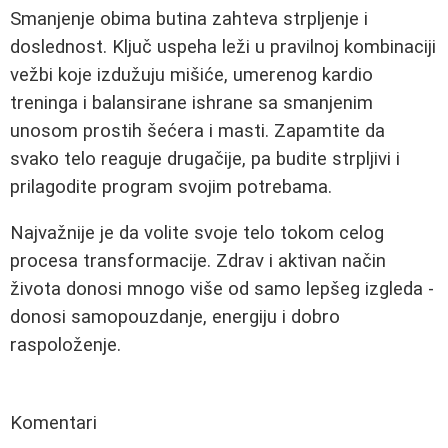
Smanjenje obima butina zahteva strpljenje i
doslednost. Ključ uspeha leži u pravilnoj kombinaciji
vežbi koje izdužuju mišiće, umerenog kardio
treninga i balansirane ishrane sa smanjenim
unosom prostih šećera i masti. Zapamtite da
svako telo reaguje drugačije, pa budite strpljivi i
prilagodite program svojim potrebama.
Najvažnije je da volite svoje telo tokom celog
procesa transformacije. Zdrav i aktivan način
života donosi mnogo više od samo lepšeg izgleda -
donosi samopouzdanje, energiju i dobro
raspoloženje.
Komentari