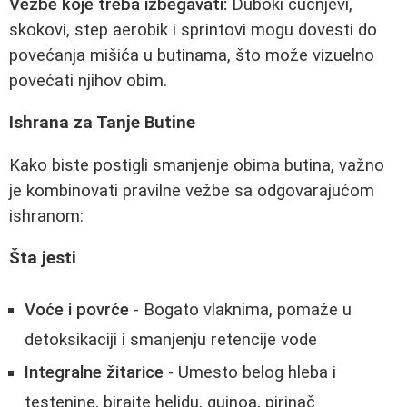
Vežbe koje treba izbegavati:
Duboki čučnjevi,
skokovi, step aerobik i sprintovi mogu dovesti do
povećanja mišića u butinama, što može vizuelno
povećati njihov obim.
Ishrana za Tanje Butine
Kako biste postigli smanjenje obima butina, važno
je kombinovati pravilne vežbe sa odgovarajućom
ishranom:
Šta jesti
Voće i povrće
- Bogato vlaknima, pomaže u
detoksikaciji i smanjenju retencije vode
Integralne žitarice
- Umesto belog hleba i
testenine, birajte heljdu, quinoa, pirinač