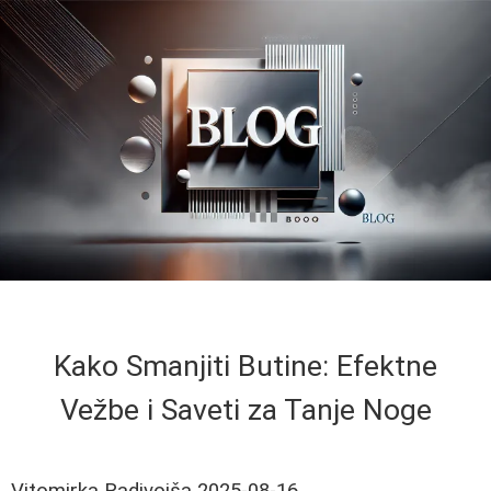
Kako Smanjiti Butine: Efektne
Vežbe i Saveti za Tanje Noge
Vitomirka Radivojša
2025-08-16