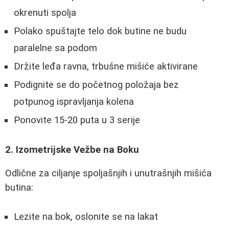
okrenuti spolja
Polako spuštajte telo dok butine ne budu
paralelne sa podom
Držite leđa ravna, trbušne mišiće aktivirane
Podignite se do početnog položaja bez
potpunog ispravljanja kolena
Ponovite 15-20 puta u 3 serije
2. Izometrijske Vežbe na Boku
Odlične za ciljanje spoljašnjih i unutrašnjih mišića
butina:
Lezite na bok, oslonite se na lakat