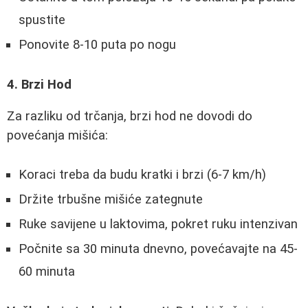
spustite
Ponovite 8-10 puta po nogu
4. Brzi Hod
Za razliku od trčanja, brzi hod ne dovodi do
povećanja mišića:
Koraci treba da budu kratki i brzi (6-7 km/h)
Držite trbušne mišiće zategnute
Ruke savijene u laktovima, pokret ruku intenzivan
Počnite sa 30 minuta dnevno, povećavajte na 45-
60 minuta