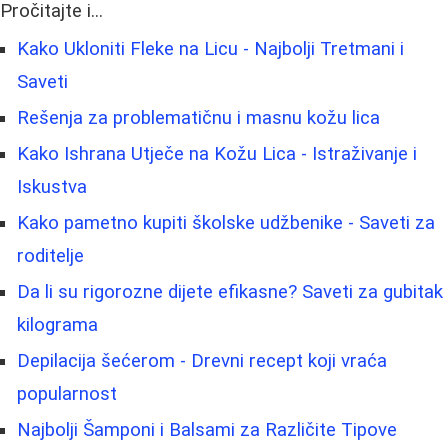
Pročitajte i...
Kako Ukloniti Fleke na Licu - Najbolji Tretmani i
Saveti
Rešenja za problematičnu i masnu kožu lica
Kako Ishrana Utječe na Kožu Lica - Istraživanje i
Iskustva
Kako pametno kupiti školske udžbenike - Saveti za
roditelje
Da li su rigorozne dijete efikasne? Saveti za gubitak
kilograma
Depilacija šećerom - Drevni recept koji vraća
popularnost
Najbolji Šamponi i Balsami za Različite Tipove