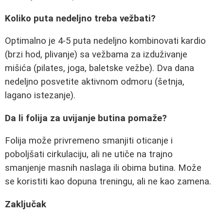
Koliko puta nedeljno treba vežbati?
Optimalno je 4-5 puta nedeljno kombinovati kardio
(brzi hod, plivanje) sa vežbama za izduživanje
mišića (pilates, joga, baletske vežbe). Dva dana
nedeljno posvetite aktivnom odmoru (šetnja,
lagano istezanje).
Da li folija za uvijanje butina pomaže?
Folija može privremeno smanjiti oticanje i
poboljšati cirkulaciju, ali ne utiče na trajno
smanjenje masnih naslaga ili obima butina. Može
se koristiti kao dopuna treningu, ali ne kao zamena.
Zaključak