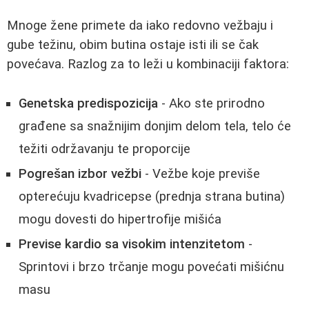
Mnoge žene primete da iako redovno vežbaju i
gube težinu, obim butina ostaje isti ili se čak
povećava. Razlog za to leži u kombinaciji faktora:
Genetska predispozicija
- Ako ste prirodno
građene sa snažnijim donjim delom tela, telo će
težiti održavanju te proporcije
Pogrešan izbor vežbi
- Vežbe koje previše
opterećuju kvadricepse (prednja strana butina)
mogu dovesti do hipertrofije mišića
Previse kardio sa visokim intenzitetom
-
Sprintovi i brzo trčanje mogu povećati mišićnu
masu