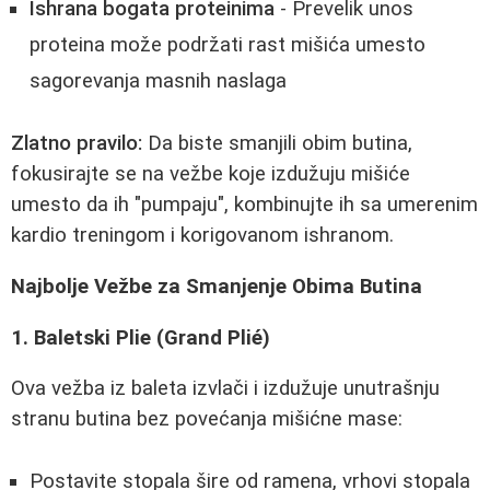
Ishrana bogata proteinima
- Prevelik unos
proteina može podržati rast mišića umesto
sagorevanja masnih naslaga
Zlatno pravilo:
Da biste smanjili obim butina,
fokusirajte se na vežbe koje izdužuju mišiće
umesto da ih "pumpaju", kombinujte ih sa umerenim
kardio treningom i korigovanom ishranom.
Najbolje Vežbe za Smanjenje Obima Butina
1. Baletski Plie (Grand Plié)
Ova vežba iz baleta izvlači i izdužuje unutrašnju
stranu butina bez povećanja mišićne mase:
Postavite stopala šire od ramena, vrhovi stopala