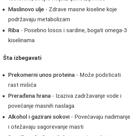
Maslinovo ulje
- Zdrave masne kiseline koje
podržavaju metabolizam
Riba
- Posebno losos i sardine, bogati omega-3
kiselinama
Šta izbegavati
Prekomerni unos proteina
- Može podsticati
rast mišića
Prerađena hrana
- Izaziva zadržavanje vode i
povećanje masnih naslaga
Alkohol i gazirani sokovi
- Povećavaju nadimanje
i otežavaju sagorevanje masti