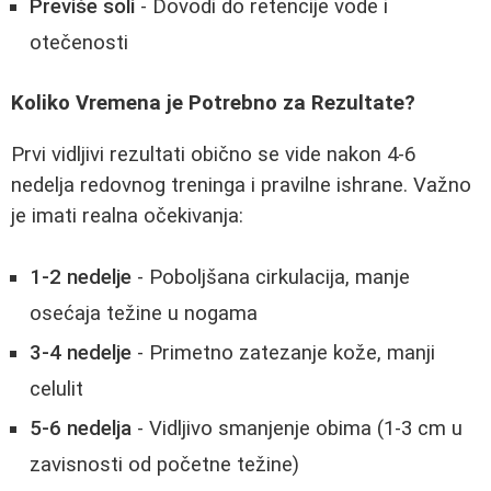
Previše soli
- Dovodi do retencije vode i
otečenosti
Koliko Vremena je Potrebno za Rezultate?
Prvi vidljivi rezultati obično se vide nakon 4-6
nedelja redovnog treninga i pravilne ishrane. Važno
je imati realna očekivanja:
1-2 nedelje
- Poboljšana cirkulacija, manje
osećaja težine u nogama
3-4 nedelje
- Primetno zatezanje kože, manji
celulit
5-6 nedelja
- Vidljivo smanjenje obima (1-3 cm u
zavisnosti od početne težine)