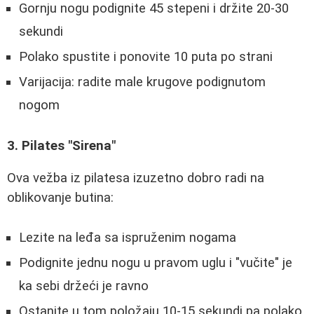
Gornju nogu podignite 45 stepeni i držite 20-30
sekundi
Polako spustite i ponovite 10 puta po strani
Varijacija: radite male krugove podignutom
nogom
3. Pilates "Sirena"
Ova vežba iz pilatesa izuzetno dobro radi na
oblikovanje butina:
Lezite na leđa sa ispruženim nogama
Podignite jednu nogu u pravom uglu i "vučite" je
ka sebi držeći je ravno
Ostanite u tom položaju 10-15 sekundi pa polako