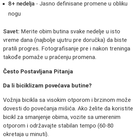
8+ nedelja
- Jasno definisane promene u obliku
nogu
Savet:
Merite obim butina svake nedelje u isto
vreme dana (najbolje ujutru pre doručka) da biste
pratili progres. Fotografisanje pre i nakon treninga
takođe pomaže u praćenju promena.
Često Postavljana Pitanja
Da li biciklizam povećava butine?
Vožnja bicikla sa visokim otporom i brzinom može
dovesti do povećanja mišića. Ako želite da koristite
bicikl za smanjenje obima, vozite sa umerenim
otporom i održavajte stabilan tempo (60-80
okretaja u minuti).