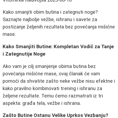
Kako smanjiti obim butina i zategnuti noge?
Saznajte najbolje vežbe, ishranu i savete za
postizanje željenih rezultata bez povećanja mišićne
mase.
Kako Smanjiti Butine: Kompletan Vodič za Tanje
i Zategnutije Noge
Ako vam je cilj smanjenje obima butina bez
povećanja mišićne mase, ovaj članak će vam
pomoći da shvatite zašto neke vežbe nisu efektne i
kako pravilno kombinovati trening i ishranu za
željene rezultate. Temu ćemo razmatrati iz tri
aspekta: građa tela, vežbe i ishrana.
Zašto Butine Ostanu Velike Uprkos Vezbanju?