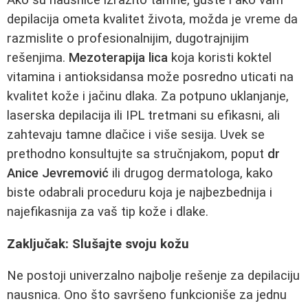
depilacija ometa kvalitet života, možda je vreme da
razmislite o profesionalnijim, dugotrajnijim
rešenjima.
Mezoterapija lica
koja koristi koktel
vitamina i antioksidansa može posredno uticati na
kvalitet kože i jačinu dlaka. Za potpuno uklanjanje,
laserska depilacija ili IPL tretmani su efikasni, ali
zahtevaju tamne dlačice i više sesija. Uvek se
prethodno konsultujte sa stručnjakom, poput
dr
Anice Jevremović
ili drugog dermatologa, kako
biste odabrali proceduru koja je najbezbednija i
najefikasnija za vaš tip kože i dlake.
Zaključak: Slušajte svoju kožu
Ne postoji univerzalno najbolje rešenje za depilaciju
nausnica. Ono što savršeno funkcioniše za jednu