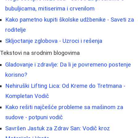
bubuljicama, mitiserima i crvenilom
Kako pametno kupiti školske udžbenike - Saveti za
roditelje
Skljoctanje zglobova - Uzroci i rešenja
Tekstovi na srodnim blogovima
Gladovanje i zdravlje: Da li je povremeno postenje
korisno?
Nehiruški Lifting Lica: Od Kreme do Tretmana -
Kompletan Vodič
Kako rešiti najčešće probleme sa mašinom za
sudove - potpuni vodič
Savršen Jastuk za Zdrav San: Vodič kroz