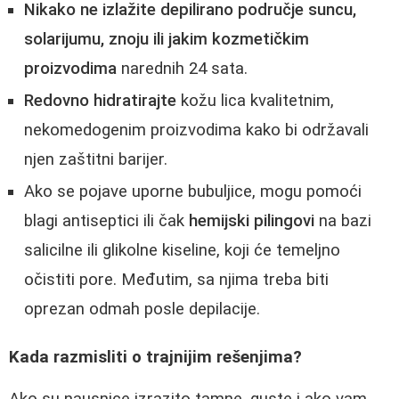
Nikako ne izlažite depilirano područje suncu,
solarijumu, znoju ili jakim kozmetičkim
proizvodima
narednih 24 sata.
Redovno hidratirajte
kožu lica kvalitetnim,
nekomedogenim proizvodima kako bi održavali
njen zaštitni barijer.
Ako se pojave uporne bubuljice, mogu pomoći
blagi antiseptici ili čak
hemijski pilingovi
na bazi
salicilne ili glikolne kiseline, koji će temeljno
očistiti pore. Međutim, sa njima treba biti
oprezan odmah posle depilacije.
Kada razmisliti o trajnijim rešenjima?
Ako su nausnice izrazito tamne, guste i ako vam