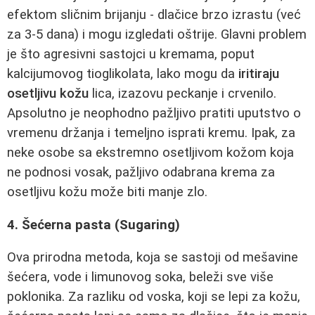
efektom sličnim brijanju - dlačice brzo izrastu (već
za 3-5 dana) i mogu izgledati oštrije. Glavni problem
je što agresivni sastojci u kremama, poput
kalcijumovog tioglikolata, lako mogu da
iritiraju
osetljivu kožu
lica, izazovu peckanje i crvenilo.
Apsolutno je neophodno pažljivo pratiti uputstvo o
vremenu držanja i temeljno isprati kremu. Ipak, za
neke osobe sa ekstremno osetljivom kožom koja
ne podnosi vosak, pažljivo odabrana krema za
osetljivu kožu može biti manje zlo.
4. Šećerna pasta (Sugaring)
Ova prirodna metoda, koja se sastoji od mešavine
šećera, vode i limunovog soka, beleži sve više
poklonika. Za razliku od voska, koji se lepi za kožu,