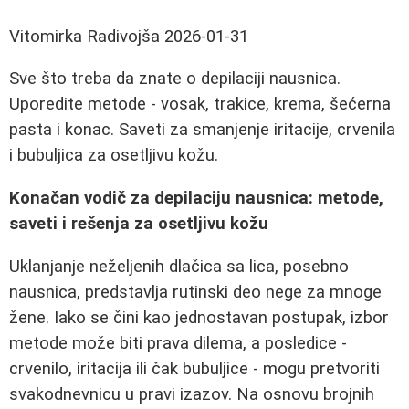
Vitomirka Radivojša
2026-01-31
Sve što treba da znate o depilaciji nausnica.
Uporedite metode - vosak, trakice, krema, šećerna
pasta i konac. Saveti za smanjenje iritacije, crvenila
i bubuljica za osetljivu kožu.
Konačan vodič za depilaciju nausnica: metode,
saveti i rešenja za osetljivu kožu
Uklanjanje neželjenih dlačica sa lica, posebno
nausnica, predstavlja rutinski deo nege za mnoge
žene. Iako se čini kao jednostavan postupak, izbor
metode može biti prava dilema, a posledice -
crvenilo, iritacija ili čak bubuljice - mogu pretvoriti
svakodnevnicu u pravi izazov. Na osnovu brojnih