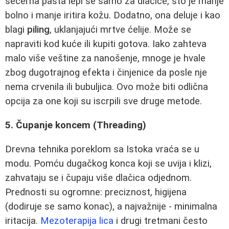
šećerna pasta lepi se samo za dlačice, što je manje
bolno i manje iritira kožu. Dodatno, ona deluje i kao
blagi
piling
, uklanjajući mrtve ćelije. Može se
napraviti kod kuće ili kupiti gotova. Iako zahteva
malo više veštine za nanošenje, mnoge je hvale
zbog dugotrajnog efekta i činjenice da posle nje
nema crvenila ili bubuljica. Ovo može biti odlična
opcija za one koji su iscrpili sve druge metode.
5. Čupanje koncem (Threading)
Drevna tehnika poreklom sa Istoka vraća se u
modu. Pomću dugačkog konca koji se uvija i klizi,
zahvataju se i čupaju više dlačica odjednom.
Prednosti su ogromne: preciznost, higijena
(dodiruje se samo konac), a najvažnije - minimalna
iritacija.
Mezoterapija lica
i drugi tretmani često