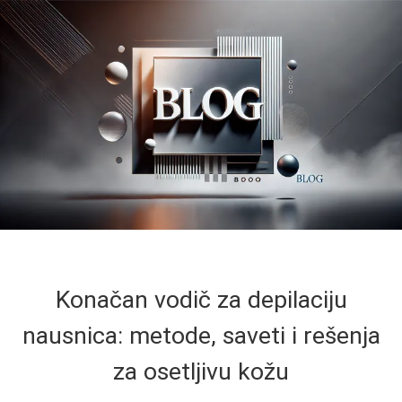
Konačan vodič za depilaciju
nausnica: metode, saveti i rešenja
za osetljivu kožu