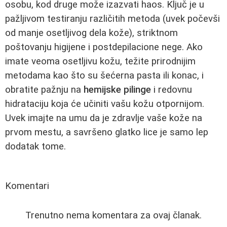
osobu, kod druge može izazvati haos. Ključ je u
pažljivom testiranju različitih metoda (uvek počevši
od manje osetljivog dela kože), striktnom
poštovanju higijene i postdepilacione nege. Ako
imate veoma osetljivu kožu, težite prirodnijim
metodama kao što su šećerna pasta ili konac, i
obratite pažnju na
hemijske pilinge
i redovnu
hidrataciju koja će učiniti vašu kožu otpornijom.
Uvek imajte na umu da je zdravlje vaše kože na
prvom mestu, a savršeno glatko lice je samo lep
dodatak tome.
Komentari
Trenutno nema komentara za ovaj članak.