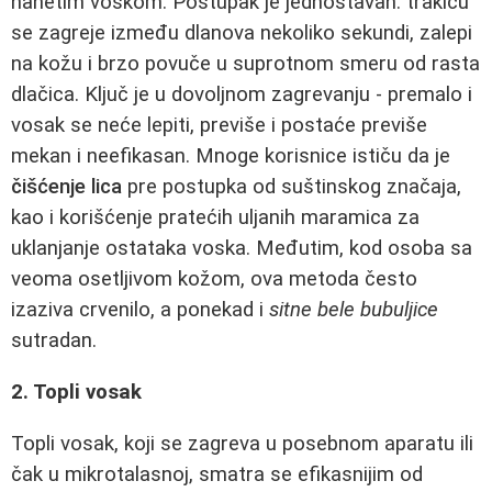
nanetim voskom. Postupak je jednostavan: trakicu
se zagreje između dlanova nekoliko sekundi, zalepi
na kožu i brzo povuče u suprotnom smeru od rasta
dlačica. Ključ je u dovoljnom zagrevanju - premalo i
vosak se neće lepiti, previše i postaće previše
mekan i neefikasan. Mnoge korisnice ističu da je
čišćenje lica
pre postupka od suštinskog značaja,
kao i korišćenje pratećih uljanih maramica za
uklanjanje ostataka voska. Međutim, kod osoba sa
veoma osetljivom kožom, ova metoda često
izaziva crvenilo, a ponekad i
sitne bele bubuljice
sutradan.
2. Topli vosak
Topli vosak, koji se zagreva u posebnom aparatu ili
čak u mikrotalasnoj, smatra se efikasnijim od