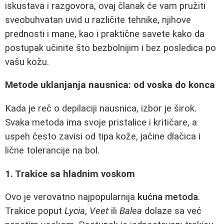
iskustava i razgovora, ovaj članak će vam pružiti
sveobuhvatan uvid u različite tehnike, njihove
prednosti i mane, kao i praktične savete kako da
postupak učinite što bezbolnijim i bez posledica po
vašu kožu.
Metode uklanjanja nausnica: od voska do konca
Kada je reč o depilaciji nausnica, izbor je širok.
Svaka metoda ima svoje pristalice i kritičare, a
uspeh često zavisi od tipa kože, jačine dlačica i
lične tolerancije na bol.
1. Trakice sa hladnim voskom
Ovo je verovatno najpopularnija
kućna metoda
.
Trakice poput
Lycia
,
Veet
ili
Balea
dolaze sa već