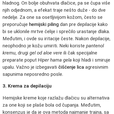
hladnog. On bolje obuhvata dlačice, pa se čupa više
njih odjednom, a efekat traje nešto duže - do dve
nedelje. Za one sa osetljivijom kožom, često se
preporučuje
hemijski piling
dan pre depilacije kako
bi se uklonile mrtve ćelije i sprečilo urastanje dlaka.
Međutim, i ovde su iritacije česte. Nakon depilacije,
neophodno je kožu umiriti. Neki koriste
pantenol
kremu
, drugi
gel od aloe vere
ili čak specijalne
preparate poput
Hiper hama gela
koji hladi i smiruje
upalu. Važno je izbegavati
čišćenje lica
agresivnim
sapunima neposredno posle.
3. Krema za depilaciju
Hemijske kreme koje razlažu dlačicu su alternativa
za one koji se plaše bola od čupanja. Međutim,
konsenzus je da je ova metoda najmanje trajna, sa