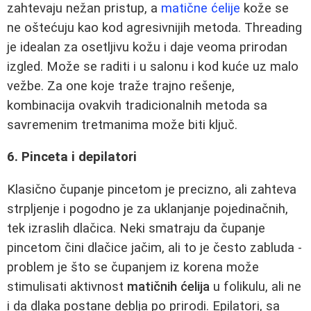
zahtevaju nežan pristup, a
matične ćelije
kože se
ne oštećuju kao kod agresivnijih metoda. Threading
je idealan za osetljivu kožu i daje veoma prirodan
izgled. Može se raditi i u salonu i kod kuće uz malo
vežbe. Za one koje traže trajno rešenje,
kombinacija ovakvih tradicionalnih metoda sa
savremenim tretmanima može biti ključ.
6. Pinceta i depilatori
Klasično čupanje pincetom je precizno, ali zahteva
strpljenje i pogodno je za uklanjanje pojedinačnih,
tek izraslih dlačica. Neki smatraju da čupanje
pincetom čini dlačice jačim, ali to je često zabluda -
problem je što se čupanjem iz korena može
stimulisati aktivnost
matičnih ćelija
u folikulu, ali ne
i da dlaka postane deblja po prirodi. Epilatori, sa