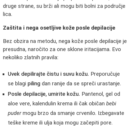
druge strane, su brži ali mogu biti bolni za područje
lica.
Zaštita i nega osetljive kože posle depilacije
Bez obzira na metodu, nega kože posle depilacije je
presudna, naročito za one sklone iritacijama. Evo
nekoliko zlatnih pravila:
Uvek depilirajte čistu i suvu kožu.
Preporučuje
se blagi
piling
dan ranije da se spreči urastanje.
Posle depilacije, umirite kožu.
Pantenol, gel od
aloe vere, kalendulin krema ili čak običan
bebi
puder
mogu brzo da smanje crvenilo. Izbegavate
teške kreme ili ulja koja mogu začepiti pore.