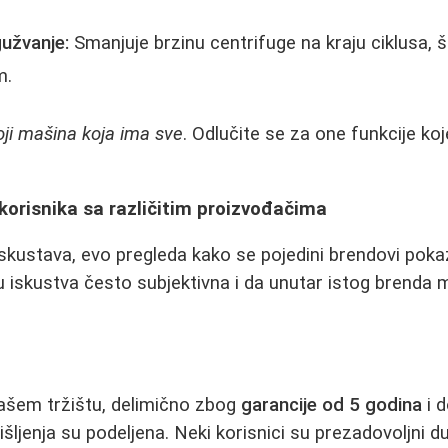
gužvanje:
Smanjuje brzinu centrifuge na kraju ciklusa, š
m.
ji mašina koja ima sve
. Odlučite se za one funkcije ko
korisnika sa različitim proizvođačima
skustava, evo pregleda kako se pojedini brendovi poka
 iskustva često subjektivna i da unutar istog brenda 
našem tržištu, delimično zbog
garancije od 5 godina
i d
ljenja su podeljena. Neki korisnici su prezadovoljni d