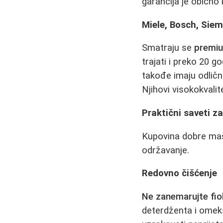
garancija je obično 
Miele, Bosch, Sie
Smatraju se
premi
trajati i preko 20 g
takođe imaju odličn
Njihovi visokokvali
Praktični saveti za
Kupovina dobre maši
održavanje.
Redovno čišćenje
Ne zanemarujte fio
deterdženta i omekš