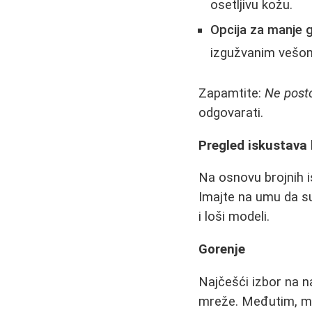
osetljivu kožu.
Opcija za manje 
izgužvanim vešo
Zapamtite:
Ne posto
odgovarati.
Pregled iskustava 
Na osnovu brojnih i
Imajte na umu da su
i loši modeli.
Gorenje
Najčešći izbor na 
mreže. Međutim, miš