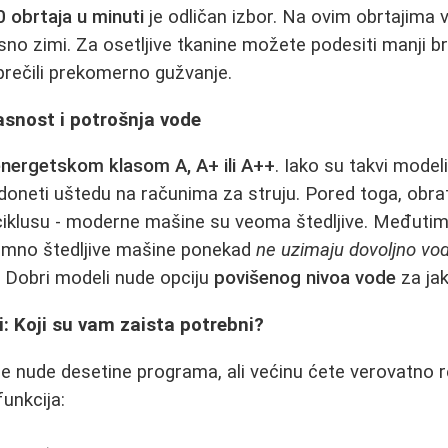
 obrtaja u minuti
je odličan izbor. Na ovim obrtajima v
sno zimi. Za osetljive tkanine možete podesiti manji br
sprečili prekomerno gužvanje.
asnost i potrošnja vode
energetskom klasom A, A+ ili A++
. Iako su takvi modeli
neti uštedu na računima za struju. Pored toga, obrati
ciklusu - moderne mašine su veoma štedljive. Međutim
emno štedljive mašine ponekad
ne uzimaju dovoljno vo
a. Dobri modeli nude opciju
povišenog nivoa vode
za jak
i: Koji su vam zaista potrebni?
nude desetine programa, ali većinu ćete verovatno ret
funkcija: