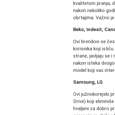
kvalitetom pranja, 
nakon nekoliko god
obrtajima. Važno je
Beko, Indesit, Cand
Ovi brendovi se če
korisnika koji istič
strane, javljaju se 
nakon isteka dvogod
model koji vas inter
Samsung, LG
Ovi južnokorejski 
Drive) koji elimini
hvaljeni za dobro pr