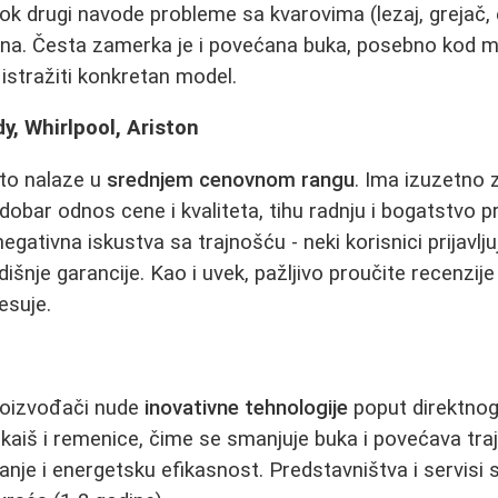
dok drugi navode probleme sa kvarovima (lezaj, grejač, 
ina. Česta zamerka je i povećana buka, posebno kod 
 istražiti konkretan model.
y, Whirlpool, Ariston
sto nalaze u
srednjem cenovnom rangu
. Ima izuzetno 
u dobar odnos cene i kvaliteta, tihu radnju i bogatstvo
i negativna iskustva sa trajnošću - neki korisnici prijav
išnje garancije. Kao i uvek, pažljivo proučite recenzij
esuje.
proizvođači nude
inovativne tehnologije
poput direktnog
še kaiš i remenice, čime se smanjuje buka i povećava tra
anje i energetsku efikasnost. Predstavništva i servisi su