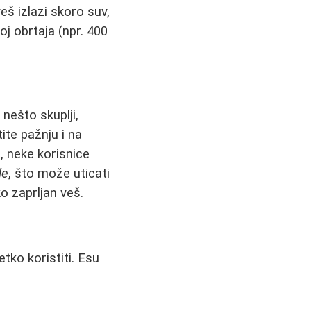
eš izlazi skoro suv,
oj obrtaja (npr. 400
 nešto skuplji,
te pažnju i na
, neke korisnice
de
, što može uticati
o zaprljan veš.
ko koristiti. Esu