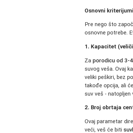
Osnovni kriterijumi
Pre nego što započ
osnovne potrebe. Ev
1. Kapacitet (velič
Za
porodicu od 3-4
suvog veša. Ovaj ka
veliki peškiri, bez
takođe opcija, ali 
suv veš - natopljen
2. Broj obrtaja cen
Ovaj parametar direk
veći, veš će biti
suvl