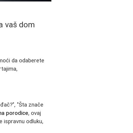
za vaš dom
omoći da odaberete
rtajima,
ođač?", "Šta znače
na porodice
, ovaj
 ispravnu odluku,