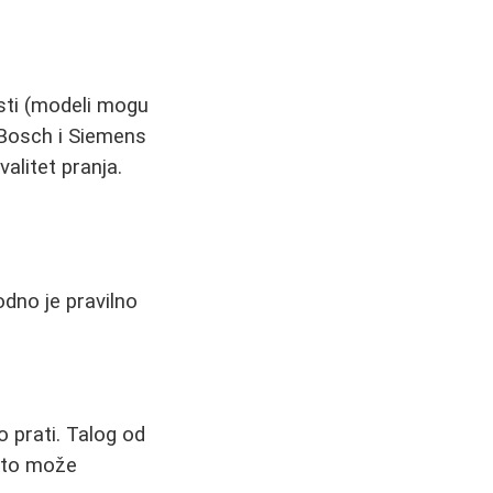
osti (modeli mogu
. Bosch i Siemens
alitet pranja.
dno je pravilno
 prati. Talog od
 što može