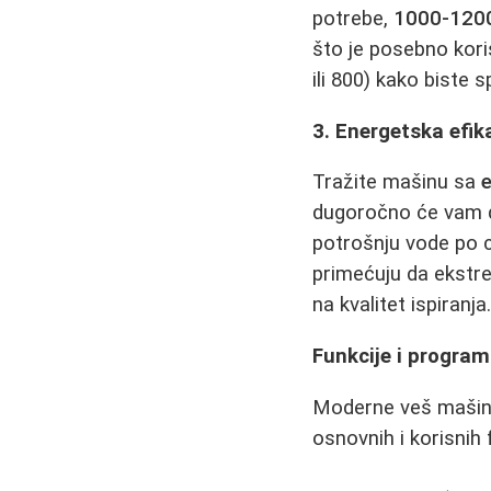
potrebe,
1000-1200
što je posebno kori
ili 800) kako biste 
3. Energetska efik
Tražite mašinu sa
dugoročno će vam do
potrošnju vode po 
primećuju da ekstr
na kvalitet ispiranj
Funkcije i program
Moderne veš mašine 
osnovnih i korisnih 