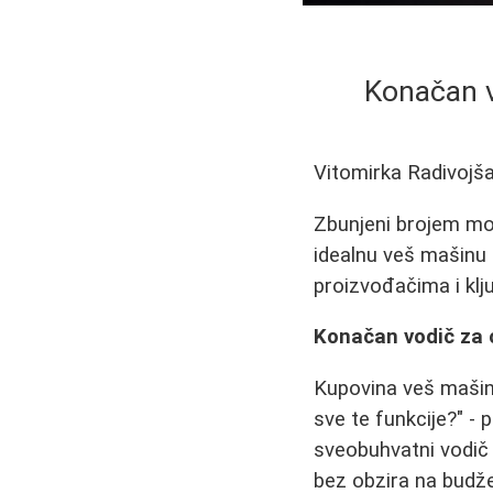
Konačan v
Vitomirka Radivojš
Zbunjeni brojem mod
idealnu veš mašinu 
proizvođačima i klj
Konačan vodič za 
Kupovina veš mašine
sve te funkcije?" -
sveobuhvatni vodič
bez obzira na budže