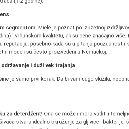
kraća (1-2 godine).
mens
um segmentom
. Miele je poznat po izuzetnoj izdržljiv
odina) i vrhunskom kvalitetu, ali su cene značajno više
u reputaciju, posebno kada su u pitanju pouzdanost i kv
tetni modeli su često proizvedeni u Nemačkoj.
 održavanje i duži vek trajanja
ne je samo prvi korak. Da bi vam dugo služila, neopho
ku za deterdžent!
Ona se može i mora vaditi i temeljno
ivača stvara idealno okruženje za gljivice i bakterije,