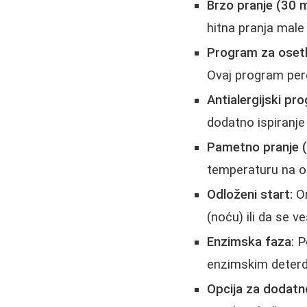
Brzo pranje (30 m
hitna pranja male 
Program za osetlji
Ovaj program pere
Antialergijski pr
dodatno ispiranje 
Pametno pranje (
temperaturu na os
Odloženi start:
Om
(noću) ili da se v
Enzimska faza:
Po
enzimskim deterdže
Opcija za dodatno