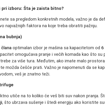
 pri izboru: Šta je zaista bitno?
nete sa pregledom konkretnih modela, važno je da def
o najvažnijih faktora na koje treba obratiti pažnju.
ina bubnja)
 člana
optimalan izbor je mašina sa kapacitetom od
6
pacitet omogućava pranje i većih komada kao što su post
 potrebe za više tura. Međutim, ako imate malo prostor
ćete možda češće prati. Važno je napomenuti da se kap
 vodom, veš je znatno teži.
trifuge
tno utiče na to koliko će veš biti suv nakon pranja. Št
ji
, što ubrzava sušenje i štedi energiju ako koristite s