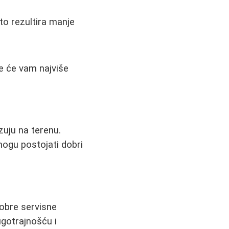
to rezultira manje
je će vam najviše
zuju na terenu.
mogu postojati dobri
obre servisne
ugotrajnošću i