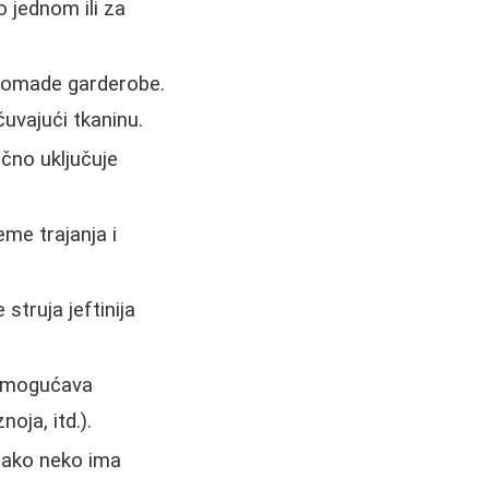
 jednom ili za
komade garderobe.
uvajući tkaninu.
ično uključuje
me trajanja i
truja jeftinija
 omogućava
oja, itd.).
i ako neko ima