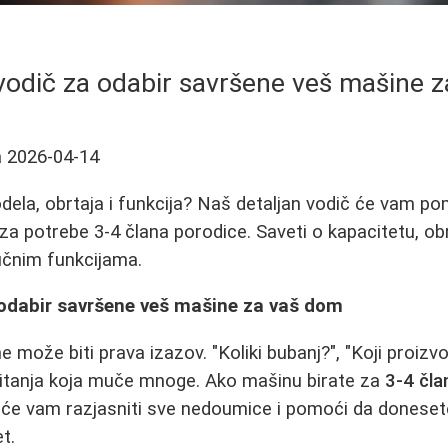
odič za odabir savršene veš mašine 
a
2026-04-14
ela, obrtaja i funkcija? Naš detaljan vodič će vam p
za potrebe 3-4 člana porodice. Saveti o kapacitetu, ob
učnim funkcijama.
odabir savršene veš mašine za vaš dom
 može biti prava izazov. "Koliki bubanj?", "Koji proizv
 pitanja koja muče mnoge. Ako mašinu birate za
3-4 čla
 će vam razjasniti sve nedoumice i pomoći da donesete
t.