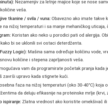
inuta):
Nezamenjiv za letnje majice koje se nose samo
količine veša.
ve tkanine / svila / vuna:
Obavezno ako imate takve 
 na nižoj temperaturi i sa manje mehaničkog uticaja, č
ogram:
Koristan ako neko u porodici pati od alergija. Ob
kako bi se uklonili svi ostaci deterdženta.
Fuzzy Logic):
Mašina sama određuje količinu vode, vre
novu količine i stepena zaprljanosti veša.
ogućava vam da programirate početak pranja kada je s
eš završi upravo kada stignete kući.
sebna faza na nižoj temperaturi (oko 30-40°C) koja
ntima da deluju efikasnije na proteinske mrlje (krvi, zn
 ispiranje:
Zlatna vrednost ako koristite omekšivač il