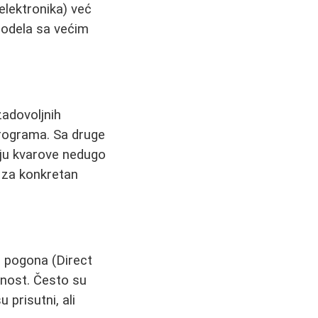
elektronika) već
modela sa većim
zadovoljnih
 programa. Sa druge
ljuju kvarove nedugo
e za konkretan
 pogona (Direct
jnost. Često su
 prisutni, ali