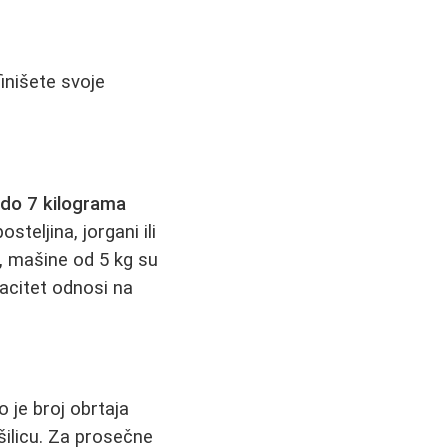
inišete svoje
 do 7 kilograma
eljina, jorgani ili
a, mašine od 5 kg su
acitet odnosi na
o je broj obrtaja
ušilicu. Za prosečne