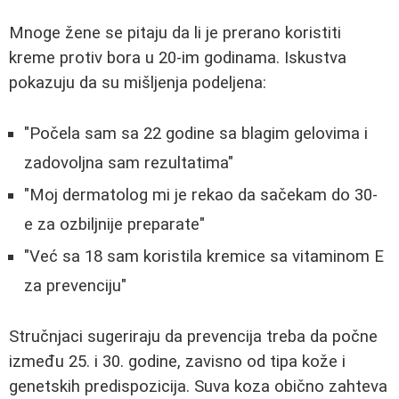
Mnoge žene se pitaju da li je prerano koristiti
kreme protiv bora u 20-im godinama. Iskustva
pokazuju da su mišljenja podeljena:
"Počela sam sa 22 godine sa blagim gelovima i
zadovoljna sam rezultatima"
"Moj dermatolog mi je rekao da sačekam do 30-
e za ozbiljnije preparate"
"Već sa 18 sam koristila kremice sa vitaminom E
za prevenciju"
Stručnjaci sugeriraju da prevencija treba da počne
između 25. i 30. godine, zavisno od tipa kože i
genetskih predispozicija. Suva koza obično zahteva