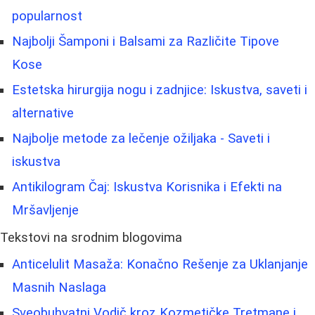
popularnost
Najbolji Šamponi i Balsami za Različite Tipove
Kose
Estetska hirurgija nogu i zadnjice: Iskustva, saveti i
alternative
Najbolje metode za lečenje ožiljaka - Saveti i
iskustva
Antikilogram Čaj: Iskustva Korisnika i Efekti na
Mršavljenje
Tekstovi na srodnim blogovima
Anticelulit Masaža: Konačno Rešenje za Uklanjanje
Masnih Naslaga
Sveobuhvatni Vodič kroz Kozmetičke Tretmane i