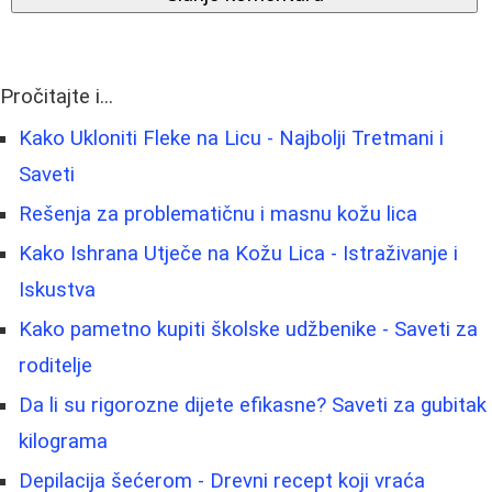
Pročitajte i...
Kako Ukloniti Fleke na Licu - Najbolji Tretmani i
Saveti
Rešenja za problematičnu i masnu kožu lica
Kako Ishrana Utječe na Kožu Lica - Istraživanje i
Iskustva
Kako pametno kupiti školske udžbenike - Saveti za
roditelje
Da li su rigorozne dijete efikasne? Saveti za gubitak
kilograma
Depilacija šećerom - Drevni recept koji vraća