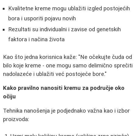
Kvalitetne kreme mogu ublažiti izgled postojećih
bora i usporiti pojavu novih
Rezultati su individualni i zavise od genetskih
faktora i načina života
Kao što jedna korisnica kaže: "Ne očekujte čuda od
bilo koje kreme - one mogu samo delimično sprečiti
nadolazeće i ublažiti već postojeće bore."
Kako pravilno nanositi kremu za područje oko
očiju
Tehnika nanošenja je podjednako važna kao i izbor
proizvoda: