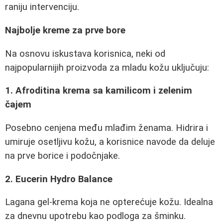
raniju intervenciju.
Najbolje kreme za prve bore
Na osnovu iskustava korisnica, neki od
najpopularnijih proizvoda za mladu kožu uključuju:
1. Afroditina krema sa kamilicom i zelenim
čajem
Posebno cenjena među mlađim ženama. Hidrira i
umiruje osetljivu kožu, a korisnice navode da deluje
na prve borice i podočnjake.
2. Eucerin Hydro Balance
Lagana gel-krema koja ne opterećuje kožu. Idealna
za dnevnu upotrebu kao podloga za šminku.