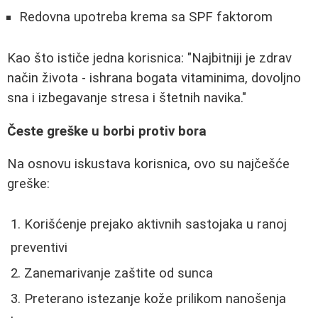
Redovna upotreba krema sa SPF faktorom
Kao što ističe jedna korisnica: "Najbitniji je zdrav
način života - ishrana bogata vitaminima, dovoljno
sna i izbegavanje stresa i štetnih navika."
Česte greške u borbi protiv bora
Na osnovu iskustava korisnica, ovo su najčešće
greške:
Korišćenje prejako aktivnih sastojaka u ranoj
preventivi
Zanemarivanje zaštite od sunca
Preterano istezanje kože prilikom nanošenja