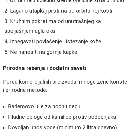
Uzmi malu količinu kreme (veličine zrna pirinča)
Lagano utapkaj prstima po orbitalnoj kosti
Kružnim pokretima od unutrašnjeg ka
spoljašnjem uglu oka
Izbegavati povlačenje i istezanje kože
Ne nanositi na gornje kapke
Prirodna rešenja i dodatni saveti
Pored komercijalnih proizvoda, mnoge žene koriste
i prirodne metode:
Bademovo ulje za noćnu negu
Hladne obloge od kamilice protiv podočnjaka
Dovoljan unos vode (minimum 2 litra dnevno)