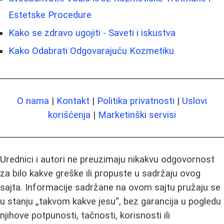
Estetske Procedure
Kako se zdravo ugojiti - Saveti i iskustva
Kako Odabrati Odgovarajuću Kozmetiku
O nama
|
Kontakt
|
Politika privatnosti
|
Uslovi
korišćenja
|
Marketinški servisi
Urednici i autori ne preuzimaju nikakvu odgovornost
za bilo kakve greške ili propuste u sadržaju ovog
sajta. Informacije sadržane na ovom sajtu pružaju se
u stanju „takvom kakve jesu“, bez garancija u pogledu
njihove potpunosti, tačnosti, korisnosti ili