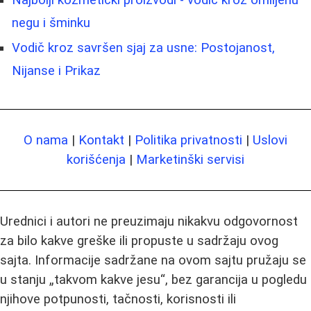
Najbolji kozmetički proizvodi - vodič kroz omiljenu
negu i šminku
Vodič kroz savršen sjaj za usne: Postojanost,
Nijanse i Prikaz
O nama
|
Kontakt
|
Politika privatnosti
|
Uslovi
korišćenja
|
Marketinški servisi
Urednici i autori ne preuzimaju nikakvu odgovornost
za bilo kakve greške ili propuste u sadržaju ovog
sajta. Informacije sadržane na ovom sajtu pružaju se
u stanju „takvom kakve jesu“, bez garancija u pogledu
njihove potpunosti, tačnosti, korisnosti ili