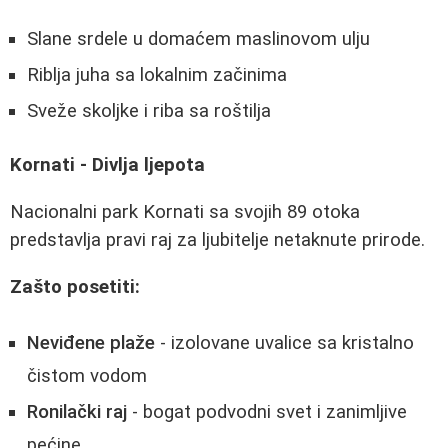
Slane srdele u domaćem maslinovom ulju
Riblja juha sa lokalnim začinima
Sveže skoljke i riba sa roštilja
Kornati - Divlja ljepota
Nacionalni park Kornati sa svojih 89 otoka
predstavlja pravi raj za ljubitelje netaknute prirode.
Zašto posetiti:
Neviđene plaže
- izolovane uvalice sa kristalno
čistom vodom
Ronilački raj
- bogat podvodni svet i zanimljive
pećine