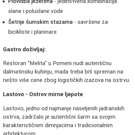
Plovidba jezerima
- jedinstvena kombinacija
slane i poluslane vode
Šetnje šumskim stazama
- savršene za
bicikliste i planinare
Gastro doživljaj:
Restoran "Melita" u Pomeni nudi autentičnu
dalmatinsku kuhinju, mada treba biti spreman na
nešto više cene zbog logističkih izazova na ostrvu.
Lastovo - Ostrov mirne ljepote
Lastovo, jedno od najmanje naseljenih jadranskih
ostrva, zadržalo je autentični šarm sa svojim
karakterističnim dimnjacima i tradicionalnim
arhitekturom.