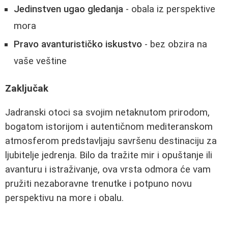
Jedinstven ugao gledanja
- obala iz perspektive
mora
Pravo avanturističko iskustvo
- bez obzira na
vaše veštine
Zaključak
Jadranski otoci sa svojim netaknutom prirodom,
bogatom istorijom i autentičnom mediteranskom
atmosferom predstavljaju savršenu destinaciju za
ljubitelje jedrenja. Bilo da tražite mir i opuštanje ili
avanturu i istraživanje, ova vrsta odmora će vam
pružiti nezaboravne trenutke i potpuno novu
perspektivu na more i obalu.