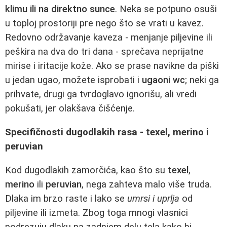
klimu ili na direktno sunce
. Neka se potpuno osuši
u toploj prostoriji pre nego što se vrati u kavez.
Redovno održavanje kaveza - menjanje piljevine ili
peškira na dva do tri dana - sprečava neprijatne
mirise i iritacije kože. Ako se prase navikne da piški
u jedan ugao, možete isprobati i
ugaoni wc
; neki ga
prihvate, drugi ga tvrdoglavo ignorišu, ali vredi
pokušati, jer olakšava čišćenje.
Specifičnosti dugodlakih rasa - texel, merino i
peruvian
Kod dugodlakih zamorčića, kao što su
texel
,
merino
ili
peruvian
, nega zahteva malo više truda.
Dlaka im brzo raste i lako se
umrsi i uprlja
od
piljevine ili izmeta. Zbog toga mnogi vlasnici
podrezuju dlaku na zadnjem delu tela kako bi