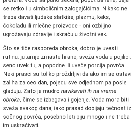
se retko i u simboličnim zalogajčićima. Nikako ne
treba davati ljudske slatkiše, plazmu, keks,
čokoladu ili mlečne proizvode - oni ozbiljno
ugrožavaju zdravlje i skraćuju životni vek.
Što se tiče rasporeda obroka, dobro je uvesti
rutinu: jutarnje zrnaste hrane, sveža voda u pojilici,
seno uvek tu, a popodne ili uveče porcija povrća.
Neki prasci su toliko proždrljivi da ako im se ostavi
zaliha za ceo dan, pojedu sve odjednom pa posle
gladuju. Zato je mudro
navikavati ih na vreme
obroka
, čime se izbegava i gojenje. Voda mora biti
sveža svakog dana; iako prasad dobijaju tečnost iz
sočnog povrća, posebno leti piju mnogo i ne treba
im uskraćivati.