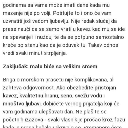
godinama sa vama može imati dane kada mu
mazenje nije po volji. Poštujte to i ono će vam
uzvratiti još većom ljubavlju. Nije redak slučaj da
prase nauči da se samo vrati u kavez kad mu se ide
na spavanje ili nuždu, te da se potpuno samostalno
kreće po stanu kao da je oduvek tu. Takav odnos
vredi svaki minut strpljenja.
Zaključak: malo biće sa velikim srcem
Briga o morskom prasetu nije komplikovana, ali
zahteva odgovornost. Ako obezbedite
pristojan
kavez, kvalitetnu hranu, seno, svežu vodu i
mnoštvo ljubavi
, dobićete vernog prijatelja koji će
vam godinama ulepšavati dan. Ne plašite se
početnih izazova - svaki vlasnik je prošao kroz fazu
kada je prase bežalo i skrivalo se. Vremenom ćete