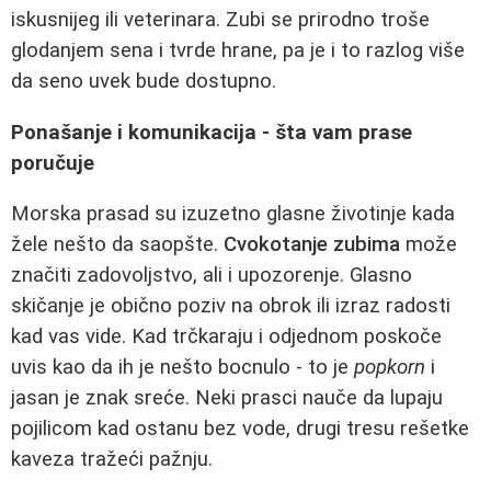
iskusnijeg ili veterinara. Zubi se prirodno troše
glodanjem sena i tvrde hrane, pa je i to razlog više
da seno uvek bude dostupno.
Ponašanje i komunikacija - šta vam prase
poručuje
Morska prasad su izuzetno glasne životinje kada
žele nešto da saopšte.
Cvokotanje zubima
može
značiti zadovoljstvo, ali i upozorenje. Glasno
skičanje je obično poziv na obrok ili izraz radosti
kad vas vide. Kad trčkaraju i odjednom poskoče
uvis kao da ih je nešto bocnulo - to je
popkorn
i
jasan je znak sreće. Neki prasci nauče da lupaju
pojilicom kad ostanu bez vode, drugi tresu rešetke
kaveza tražeći pažnju.