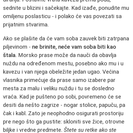
sednite u blizini i sačekajte. Kad izađe, ponudite mu
omiljenu poslasticu - i polako će vas povezati sa
prijatnim stvarima.
Ako se plašite da će vam soba zauvek biti zatrpana
piljevinom -
ne brinite, neće vam soba biti kao
štala
. Morsko prase može da nauči da obavlja
nuždu na određenom mestu, posebno ako mu i u
kavezu i van njega obeležite jedan ugao. Većina
vlasnika primećuje da prase samo izabere par
mesta za malu i veliku nuždu i tu se dosledno
vraća. Kad je pušteno po sobi, povremeno će se
desiti da nešto zagrize - nogar stolice, papuču, pa
čak i kabl. Zato je neophodno osigurati prostoriju
pre nego što ga pustite: skloniti sve žice, otrovne
biljke i vredne predmete.
Štete su retke ako ste