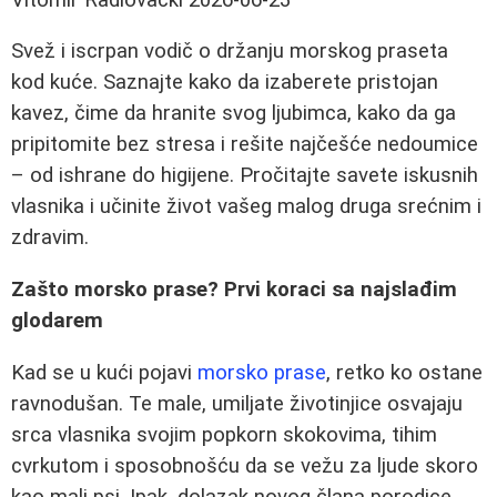
Svež i iscrpan vodič o držanju morskog praseta
kod kuće. Saznajte kako da izaberete pristojan
kavez, čime da hranite svog ljubimca, kako da ga
pripitomite bez stresa i rešite najčešće nedoumice
– od ishrane do higijene. Pročitajte savete iskusnih
vlasnika i učinite život vašeg malog druga srećnim i
zdravim.
Zašto morsko prase? Prvi koraci sa najslađim
glodarem
Kad se u kući pojavi
morsko prase
, retko ko ostane
ravnodušan. Te male, umiljate životinjice osvajaju
srca vlasnika svojim popkorn skokovima, tihim
cvrkutom i sposobnošću da se vežu za ljude skoro
kao mali psi. Ipak, dolazak novog člana porodice