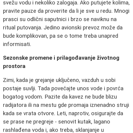
svežu vodu i nekoliko zalogaja. Ako putujete kolima,
pravite pauze da proverite da li je sve u redu. Mnogi
prasci su odlični saputnici i brzo se naviknu na
ritual putovanja. Jedino avionski prevoz može da
bude komplikovan, pa se o tome treba unapred
informisati.
Sezonske promene i prilagođavanje životnog
prostora
Zimi, kada je grejanje uključeno, vazduh u sobi
postaje suvlji. Tada povećajte unos vode i povrća
bogatog vodom. Pazite da kavez ne bude blizu
radijatora ili na mestu gde promaja iznenadno struji
kada se vrata otvore. Leti, naprotiv, osigurajte da
se prase ne pregreje - senovit kutak, lagano
rashlađena voda i, ako treba, sklanjanje u