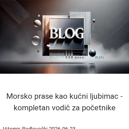
Morsko prase kao kućni ljubimac -
kompletan vodič za početnike
Vitomir Radlovački
2026-06-23