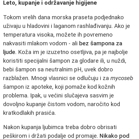
Leto, kupanje i održavanje higijene
Tokom vrelih dana morska praseta podjednako
uživaju u hladovini i laganom rashlađivanju. Ako je
temperatura visoka, možete ih povremeno
nakvasiti mlakom vodom - ali
bez šampona za
ljude
. Koža im je izuzetno osetljiva, pa je najbolje
koristiti specijalni šampon za glodare ili, u nuždi,
bebi šampon sa neutralnim pH, uvek dobro
razblažen. Mnogi vlasnici se odlučuju i za
mycoseb
šampon iz apoteke, koji pomaže kod kožnih
problema. Ipak, u većini slučajeva sasvim je
dovoljno kupanje čistom vodom, naročito kod
kratkodlakih prasića.
Nakon kupanja ljubimca treba dobro obrisati
peškirom i držati podalje od promaje.
Nikako pod