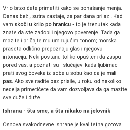
Vrlo brzo ćete primetiti kako se ponašanje menja.
Danas beži, sutra zastaje, za par dana prilazi. Kad
vam
skoči u krilo po hranicu
- to je trenutak kada
znate da ste zadobili njegovo poverenje. Tada ga
mazite i pričajte mu umirujućim tonom; morska
praseta odlično prepoznaju glas i njegovu
intonaciju. Neki postanu toliko opušteni da zaspu
pored vas, a poznati su i slučajevi kada ljubimac
prati svog čoveka iz sobe u sobu kao da je
mali
pas
. Ako sve radite bez prisile, u roku od nekoliko
nedelja primetićete da vam dozvoljava da ga mazite
sve duže i duže.
Ishrana - šta sme, a šta nikako na jelovnik
Osnova svakodnevne ishrane je kvalitetna gotova