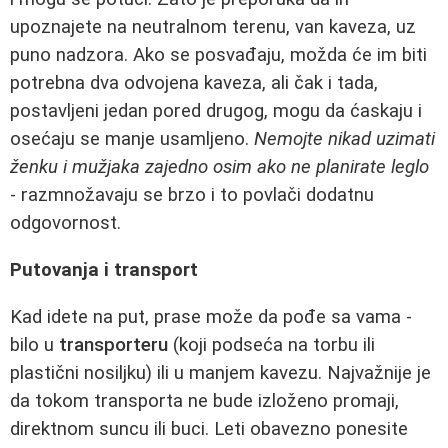
upoznajete na neutralnom terenu, van kaveza, uz
puno nadzora. Ako se posvađaju, možda će im biti
potrebna dva odvojena kaveza, ali čak i tada,
postavljeni jedan pored drugog, mogu da ćaskaju i
osećaju se manje usamljeno.
Nemojte nikad uzimati
ženku i mužjaka zajedno osim ako ne planirate leglo
- razmnožavaju se brzo i to povlači dodatnu
odgovornost.
Putovanja i transport
Kad idete na put, prase može da pođe sa vama -
bilo u
transporteru
(koji podseća na torbu ili
plastični nosiljku) ili u manjem kavezu. Najvažnije je
da tokom transporta ne bude izloženo promaji,
direktnom suncu ili buci. Leti obavezno ponesite