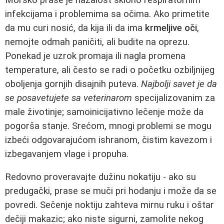
infekcijama i problemima sa očima. Ako primetite
da mu curi nosić, da kija ili da ima
krmeljive oči
,
nemojte odmah paničiti, ali budite na oprezu.
Ponekad je uzrok promaja ili nagla promena
temperature, ali često se radi o početku ozbiljnijeg
oboljenja gornjih disajnih puteva.
Najbolji savet je da
se posavetujete sa veterinarom
specijalizovanim za
male životinje; samoinicijativno lečenje može da
pogorša stanje. Srećom, mnogi problemi se mogu
izbeći odgovarajućom ishranom, čistim kavezom i
izbegavanjem vlage i propuha.
Redovno proveravajte dužinu nokatiju - ako su
predugački, prase se muči pri hodanju i može da se
povredi. Sečenje noktiju zahteva mirnu ruku i oštar
dečiji makazic; ako niste sigurni, zamolite nekog