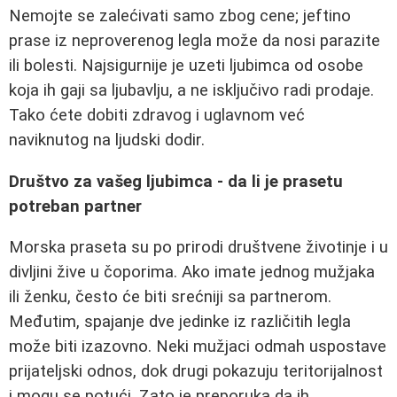
Nemojte se zalećivati samo zbog cene; jeftino
prase iz neproverenog legla može da nosi parazite
ili bolesti. Najsigurnije je uzeti ljubimca od osobe
koja ih gaji sa ljubavlju, a ne isključivo radi prodaje.
Tako ćete dobiti zdravog i uglavnom već
naviknutog na ljudski dodir.
Društvo za vašeg ljubimca - da li je prasetu
potreban partner
Morska praseta su po prirodi društvene životinje i u
divljini žive u čoporima. Ako imate jednog mužjaka
ili ženku, često će biti srećniji sa partnerom.
Međutim, spajanje dve jedinke iz različitih legla
može biti izazovno. Neki mužjaci odmah uspostave
prijateljski odnos, dok drugi pokazuju teritorijalnost
i mogu se potući. Zato je preporuka da ih