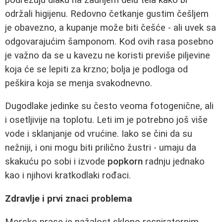
održali higijenu. Redovno četkanje gustim češljem
je obavezno, a kupanje može biti češće - ali uvek sa
odgovarajućim šamponom. Kod ovih rasa posebno
je važno da se u kavezu ne koristi previše piljevine
koja će se lepiti za krzno; bolja je podloga od
peškira koja se menja svakodnevno.
Dugodlake jedinke su često veoma fotogenične, ali
i osetljivije na toplotu. Leti im je potrebno još više
vode i sklanjanje od vrućine. Iako se čini da su
nežniji, i oni mogu biti prilično žustri - umaju da
skakuću po sobi i izvode
popkorn
radnju jednako
kao i njihovi kratkodlaki rođaci.
Zdravlje i prvi znaci problema
Morsko prase je nažalost sklono respiratornim