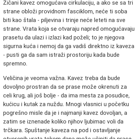
Žičani kavez omogućava cirkulaciju, a ako se sa tri
strane obloži providnom fasciklom, neće ti soba
biti kao štala - piljevina i trinje neće leteti na sve
strane. Vrata koja se otvaraju napred omogućavaju
prasetu da ulazi i izlazi kad poželi; to je njegova
sigurna kuća i nemoj da ga vadiš direktno iz kaveza
- pusti ga da sam istraži prostoriju kada bude
spremno.
Veličina je veoma važna. Kavez treba da bude
dovoljno prostran da se prase može okrenuti za
celi krug, ali još bolje - da ima mesta za posudice,
kućicu i kutak za nuždu. Mnogi vlasnici u početku
pogrešno misle da je i najmanji kavez dovoljan, a
zatim se iznenade koliko njihov ljubimac voli da
trčkara. Spuštanje kaveza na pod i ostavljanje
otvorenih vrata tokom dana može učiniti da prase