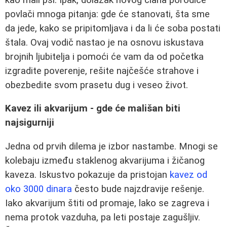
povlači mnoga pitanja: gde će stanovati, šta sme
da jede, kako se pripitomljava i da li će soba postati
štala. Ovaj vodič nastao je na osnovu iskustava
brojnih ljubitelja i pomoći će vam da od početka
izgradite poverenje, rešite najčešće strahove i
obezbedite svom prasetu dug i veseo život.
Kavez ili akvarijum - gde će mališan biti
najsigurniji
Jedna od prvih dilema je izbor nastambe. Mnogi se
kolebaju između staklenog akvarijuma i žičanog
kaveza. Iskustvo pokazuje da pristojan
kavez od
oko 3000 dinara
često bude najzdravije rešenje.
Iako akvarijum štiti od promaje, lako se zagreva i
nema protok vazduha, pa leti postaje zagušljiv.