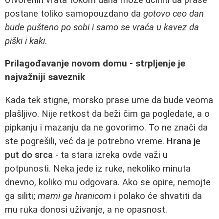
postane toliko samopouzdano da
gotovo ceo dan
bude pušteno po sobi i samo se vraća u kavez da
piški i kaki
.
Prilagođavanje novom domu - strpljenje je
najvažniji saveznik
Kada tek stigne, morsko prase ume da bude veoma
plašljivo. Nije retkost da beži čim ga pogledate, a o
pipkanju i mazanju da ne govorimo. To ne znači da
ste pogrešili, već da je potrebno vreme.
Hrana je
put do srca
- ta stara izreka ovde važi u
potpunosti. Neka jede iz ruke, nekoliko minuta
dnevno, koliko mu odgovara. Ako se opire, nemojte
ga siliti;
mami ga hranicom
i polako će shvatiti da
mu ruka donosi uživanje, a ne opasnost.