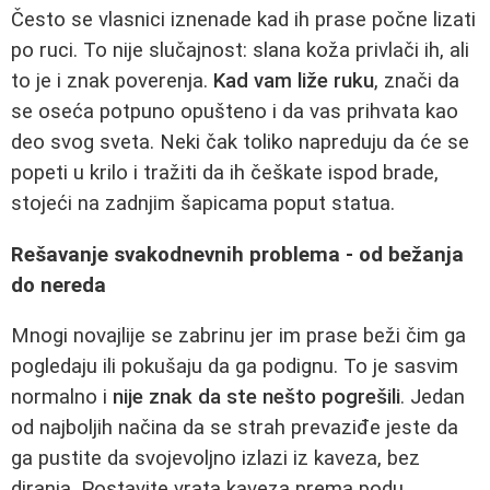
Često se vlasnici iznenade kad ih prase počne lizati
po ruci. To nije slučajnost: slana koža privlači ih, ali
to je i znak poverenja.
Kad vam liže ruku
, znači da
se oseća potpuno opušteno i da vas prihvata kao
deo svog sveta. Neki čak toliko napreduju da će se
popeti u krilo i tražiti da ih češkate ispod brade,
stojeći na zadnjim šapicama poput statua.
Rešavanje svakodnevnih problema - od bežanja
do nereda
Mnogi novajlije se zabrinu jer im prase beži čim ga
pogledaju ili pokušaju da ga podignu. To je sasvim
normalno i
nije znak da ste nešto pogrešili
. Jedan
od najboljih načina da se strah prevaziđe jeste da
ga pustite da svojevoljno izlazi iz kaveza, bez
diranja. Postavite vrata kaveza prema podu,