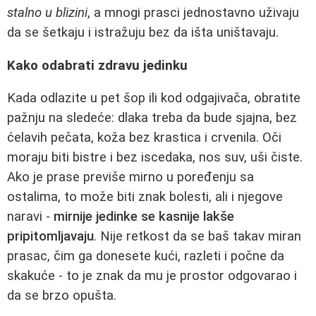
stalno u blizini
, a mnogi prasci jednostavno uživaju
da se šetkaju i istražuju bez da išta uništavaju.
Kako odabrati zdravu jedinku
Kada odlazite u pet šop ili kod odgajivača, obratite
pažnju na sledeće: dlaka treba da bude sjajna, bez
ćelavih pečata, koža bez krastica i crvenila. Oči
moraju biti bistre i bez iscedaka, nos suv, uši čiste.
Ako je prase previše mirno u poređenju sa
ostalima, to može biti znak bolesti, ali i njegove
naravi -
mirnije jedinke se kasnije lakše
pripitomljavaju
. Nije retkost da se baš takav miran
prasac, čim ga donesete kući, razleti i počne da
skakuće - to je znak da mu je prostor odgovarao i
da se brzo opušta.