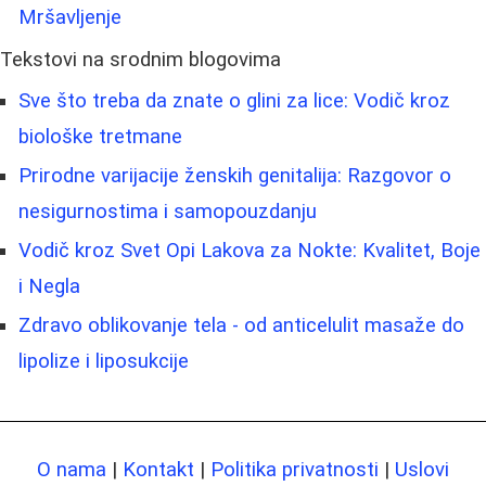
Mršavljenje
Tekstovi na srodnim blogovima
Sve što treba da znate o glini za lice: Vodič kroz
biološke tretmane
Prirodne varijacije ženskih genitalija: Razgovor o
nesigurnostima i samopouzdanju
Vodič kroz Svet Opi Lakova za Nokte: Kvalitet, Boje
i Negla
Zdravo oblikovanje tela - od anticelulit masaže do
lipolize i liposukcije
O nama
|
Kontakt
|
Politika privatnosti
|
Uslovi