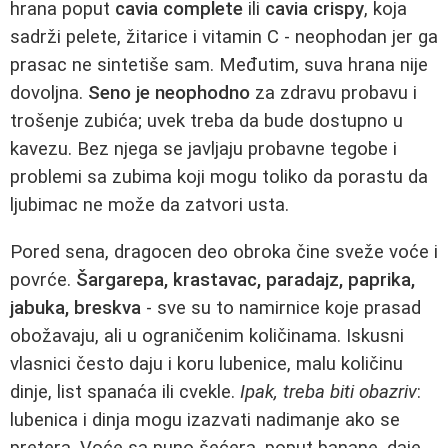
hrana poput
cavia complete
ili
cavia crispy
, koja
sadrži pelete, žitarice i vitamin C - neophodan jer ga
prasac ne sintetiše sam. Međutim, suva hrana nije
dovoljna.
Seno je neophodno
za zdravu probavu i
trošenje zubića; uvek treba da bude dostupno u
kavezu. Bez njega se javljaju probavne tegobe i
problemi sa zubima koji mogu toliko da porastu da
ljubimac ne može da zatvori usta.
Pored sena, dragocen deo obroka čine sveže voće i
povrće.
Šargarepa, krastavac, paradajz, paprika,
jabuka, breskva
- sve su to namirnice koje prasad
obožavaju, ali u ograničenim količinama. Iskusni
vlasnici često daju i koru lubenice, malu količinu
dinje, list spanaća ili cvekle.
Ipak, treba biti obazriv
:
lubenica i dinja mogu izazvati nadimanje ako se
pretera. Voće sa puno šećera, poput banane, daje