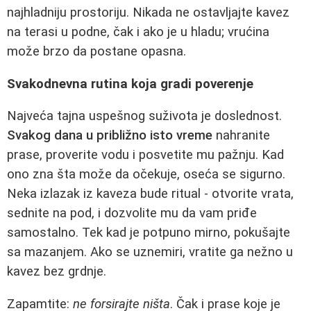
najhladniju prostoriju. Nikada ne ostavljajte kavez
na terasi u podne, čak i ako je u hladu; vrućina
može brzo da postane opasna.
Svakodnevna rutina koja gradi poverenje
Najveća tajna uspešnog suživota je doslednost.
Svakog dana u približno isto vreme
nahranite
prase, proverite vodu i posvetite mu pažnju. Kad
ono zna šta može da očekuje, oseća se sigurno.
Neka izlazak iz kaveza bude ritual - otvorite vrata,
sednite na pod, i dozvolite mu da vam priđe
samostalno. Tek kad je potpuno mirno, pokušajte
sa mazanjem. Ako se uznemiri, vratite ga nežno u
kavez bez grdnje.
Zapamtite:
ne forsirajte ništa
. Čak i prase koje je