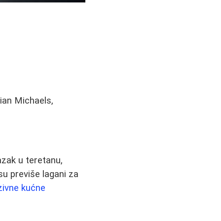
ian Michaels,
azak u teretanu,
su previše lagani za
zivne kućne