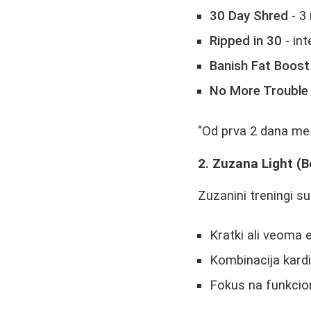
30 Day Shred
- 3
Ripped in 30
- in
Banish Fat Boos
No More Trouble
"Od prva 2 dana me u
2. Zuzana Light (
Zuzanini treningi su
Kratki ali veoma e
Kombinacija kardi
Fokus na funkcio