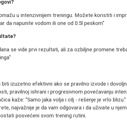
egovi?
pomažu u intenzivnijem treningu. Možete koristiti i imp
tar da napunite vodom ili one od 0.5l peskom"
ultate?
dana se vide prvi rezultati, ali za ozbiljne promene t
inga"
biti izuzetno efektivni ako se pravilno izvode i dovoljno
sti, pravilnoj ishrani i progresivnom povećavanju inten
ica kaže: "Samo jaka volja i cilj - rešenje je vrlo blizu.
ete, najvažnije je da vam odgovara i da uživate u njem
stati posvećeni svom trening rutini.