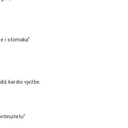
ze i stomaka"
diš kardio vježbe.
ntinuitetu"