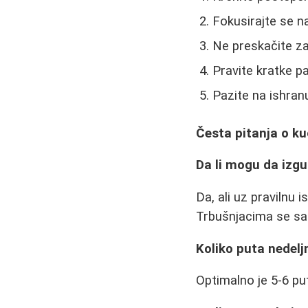
Fokusirajte se n
Ne preskačite za
Pravite kratke p
Pazite na ishran
Česta pitanja o k
Da li mogu da izg
Da, ali uz pravilnu 
Trbušnjacima se sam
Koliko puta nedelj
Optimalno je 5-6 pu