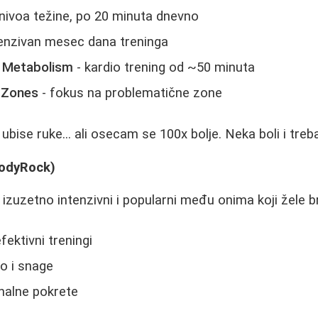
 nivoa težine, po 20 minuta dnevno
tenzivan mesec dana treninga
t Metabolism
- kardio trening od ~50 minuta
 Zones
- fokus na problematične zone
bise ruke... ali osecam se 100x bolje. Neka boli i treb
BodyRock)
 izuzetno intenzivni i popularni među onima koji žele b
fektivni treningi
o i snage
nalne pokrete