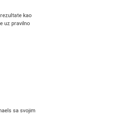
 rezultate kao
e uz pravilno
haels sa svojim