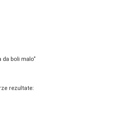
a da boli malo"
rze rezultate: