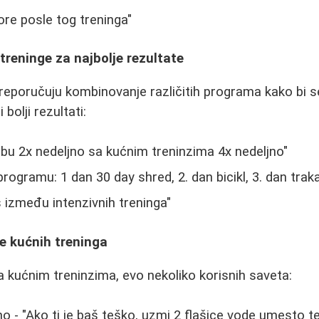
ore posle tog treninga"
reninge za najbolje rezultate
eporučuju kombinovanje različitih programa kako bi s
 bolji rezultati:
u 2x nedeljno sa kućnim treninzima 4x nedeljno"
ogramu: 1 dan 30 day shred, 2. dan bicikl, 3. dan traka
 između intenzivnih treninga"
e kućnih treninga
a kućnim treninzima, evo nekoliko korisnih saveta:
o - "Ako ti je baš teško, uzmi 2 flašice vode umesto t