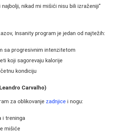
najbolji, nikad mi mišići nisu bili izraženiji"
zazov, Insanity program je jedan od najtežih:
m sa progresivnim intenzitetom
ti koji sagorevaju kalorije
četnu kondiciju
 (Leandro Carvalho)
gram za oblikovanje
zadnjice
i nogu:
 i treninga
ne mišiće