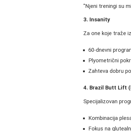
"Njeni treningi su mi 
3. Insanity
Za one koje traže i
60-dnevni progra
Plyometrični pokre
Zahteva dobru po
4. Brazil Butt Lift
Specijalizovan pro
Kombinacija plesa
Fokus na gluteal