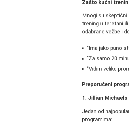
Zašto kućni trenin
Mnogi su skeptični 
trening u teretani 
odabrane vežbe i d
"Ima jako puno stv
"Za samo 20 minu
"Vidim velike pro
Preporučeni progr
1. Jillian Michael
Jedan od najpopular
programima: