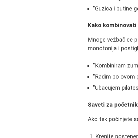
"Guzica i butine g
Kako kombinovati t
Mnoge vežbačice pr
monotonija i postigli
"Kombiniram zumb
"Radim po ovom pr
"Ubacujem pilates
Saveti za početnik
Ako tek počinjete s
Krenite postepen