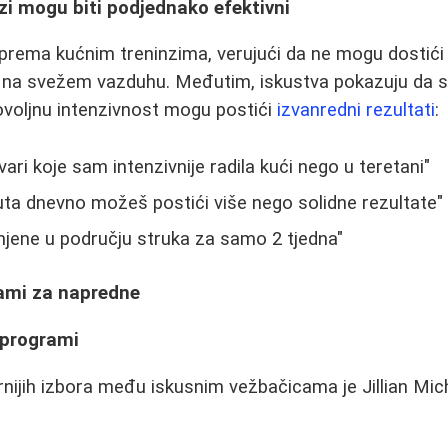
zi mogu biti podjednako efektivni
prema kućnim treninzima, verujući da ne mogu dostići
ili na svežem vazduhu. Međutim, iskustva pokazuju da s
ovoljnu intenzivnost mogu postići
izvanredni rezultati
:
ari koje sam intenzivnije radila kući nego u teretani"
ta dnevno možeš postići više nego solidne rezultate"
mjene u području struka za samo 2 tjedna"
ami za napredne
s programi
nijih izbora među iskusnim vežbačicama je Jillian Mic