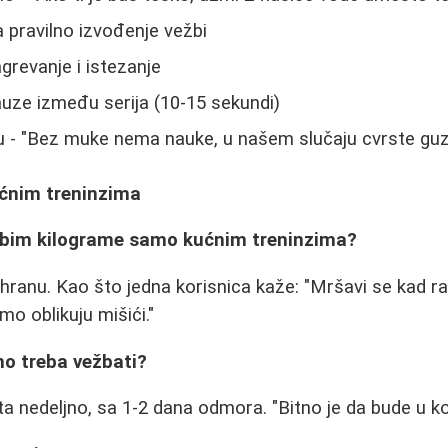
a pravilno izvođenje vežbi
grevanje i istezanje
auze između serija (10-15 sekundi)
u - "Bez muke nema nauke, u našem slučaju cvrste gu
ućnim treninzima
ubim kilograme samo kućnim treninzima?
ishranu. Kao što jedna korisnica kaže: "Mršavi se kad ra
o oblikuju mišići."
no treba vežbati?
ta nedeljno, sa 1-2 dana odmora. "Bitno je da bude u ko