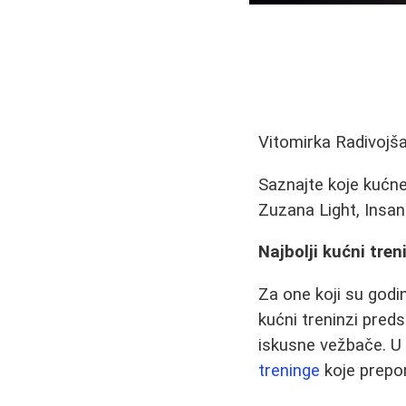
Vitomirka Radivojš
Saznajte koje kućne
Zuzana Light, Insanit
Najbolji kućni tre
Za one koji su godi
kućni treninzi pred
iskusne vežbače. U 
treninge
koje prepo