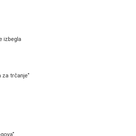
e izbegla
 za trčanje"
egova"