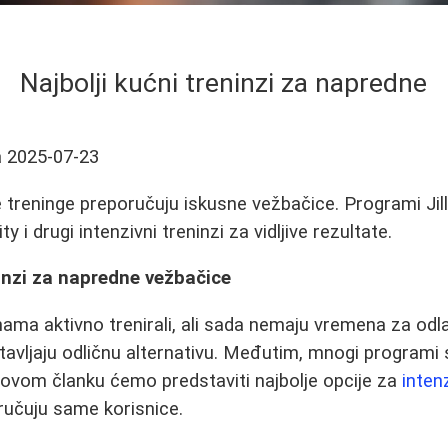
Najbolji kućni treninzi za napredne
a
2025-07-23
 treninge preporučuju iskusne vežbačice. Programi Jill
y i drugi intenzivni treninzi za vidljive rezultate.
ninzi za napredne vežbačice
nama aktivno trenirali, ali sada nemaju vremena za odl
stavljaju odličnu alternativu. Međutim, mnogi programi 
ovom članku ćemo predstaviti najbolje opcije za
inten
ručuju same korisnice.