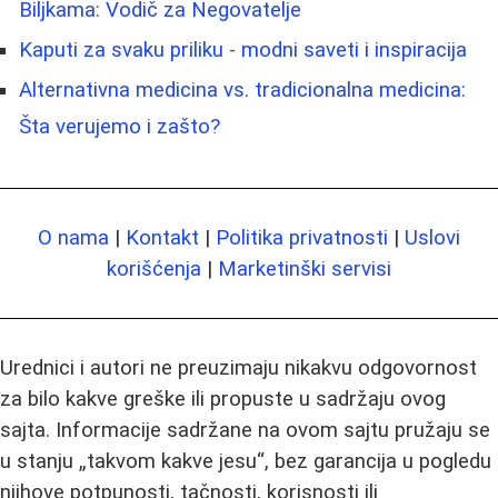
Biljkama: Vodič za Negovatelje
Kaputi za svaku priliku - modni saveti i inspiracija
Alternativna medicina vs. tradicionalna medicina:
Šta verujemo i zašto?
O nama
|
Kontakt
|
Politika privatnosti
|
Uslovi
korišćenja
|
Marketinški servisi
Urednici i autori ne preuzimaju nikakvu odgovornost
za bilo kakve greške ili propuste u sadržaju ovog
sajta. Informacije sadržane na ovom sajtu pružaju se
u stanju „takvom kakve jesu“, bez garancija u pogledu
njihove potpunosti, tačnosti, korisnosti ili