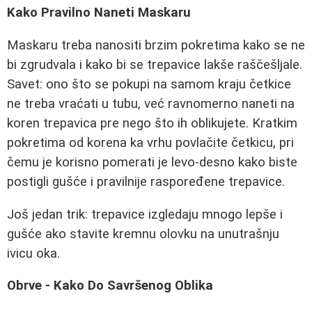
Kako Pravilno Naneti Maskaru
Maskaru treba nanositi brzim pokretima kako se ne
bi zgrudvala i kako bi se trepavice lakše raščešljale.
Savet: ono što se pokupi na samom kraju četkice
ne treba vraćati u tubu, već ravnomerno naneti na
koren trepavica pre nego što ih oblikujete. Kratkim
pokretima od korena ka vrhu povlačite četkicu, pri
čemu je korisno pomerati je levo-desno kako biste
postigli gušće i pravilnije raspoređene trepavice.
Još jedan trik: trepavice izgledaju mnogo lepše i
gušće ako stavite kremnu olovku na unutrašnju
ivicu oka.
Obrve - Kako Do Savršenog Oblika