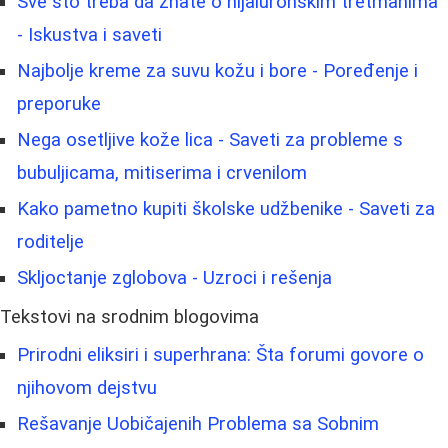
Sve što treba da znate o hijaluronskim tretmanima
- Iskustva i saveti
Najbolje kreme za suvu kožu i bore - Poređenje i
preporuke
Nega osetljive kože lica - Saveti za probleme s
bubuljicama, mitiserima i crvenilom
Kako pametno kupiti školske udžbenike - Saveti za
roditelje
Skljoctanje zglobova - Uzroci i rešenja
Tekstovi na srodnim blogovima
Prirodni eliksiri i superhrana: Šta forumi govore o
njihovom dejstvu
Rešavanje Uobičajenih Problema sa Sobnim