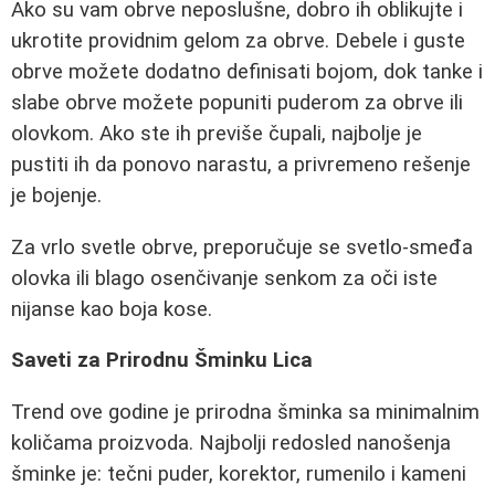
Ako su vam obrve neposlušne, dobro ih oblikujte i
ukrotite providnim gelom za obrve. Debele i guste
obrve možete dodatno definisati bojom, dok tanke i
slabe obrve možete popuniti puderom za obrve ili
olovkom. Ako ste ih previše čupali, najbolje je
pustiti ih da ponovo narastu, a privremeno rešenje
je bojenje.
Za vrlo svetle obrve, preporučuje se svetlo-smeđa
olovka ili blago osenčivanje senkom za oči iste
nijanse kao boja kose.
Saveti za Prirodnu Šminku Lica
Trend ove godine je prirodna šminka sa minimalnim
količama proizvoda. Najbolji redosled nanošenja
šminke je: tečni puder, korektor, rumenilo i kameni