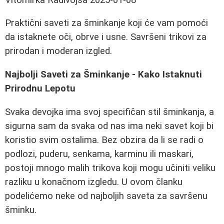
Praktični saveti za šminkanje koji će vam pomoći
da istaknete oči, obrve i usne. Savršeni trikovi za
prirodan i moderan izgled.
Najbolji Saveti za Šminkanje - Kako Istaknuti
Prirodnu Lepotu
Svaka devojka ima svoj specifičan stil šminkanja, a
sigurna sam da svaka od nas ima neki savet koji bi
koristio svim ostalima. Bez obzira da li se radi o
podlozi, puderu, senkama, karminu ili maskari,
postoji mnogo malih trikova koji mogu učiniti veliku
razliku u konačnom izgledu. U ovom članku
podelićemo neke od najboljih saveta za savršenu
šminku.