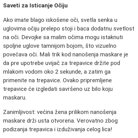
Saveti za Isticanje Očiju
Ako imate blago iskošene oči, svetla senka u
uglovima očiju prelepo stoji i baca dodatnu svetlost
na oči. Devojke sa malim očima mogu istaknuti
spoljne uglove tamnijom bojom, što vizuelno
povećava oči. Mali trik kod nanošenja maskare je
da pre upotrebe uvijač za trepavice držite pod
mlakom vodom oko 2 sekunde, a zatim ga
primenite na trepavice. Ovako pripremljene
trepavice će izgledati savršeno uz bilo koju
maskaru.
Zanimljivost: većina žena prilikom nanošenja
maskare drži usta otvorena. Verovatno zbog
podizanja trepavica i izduživanja celog lica!