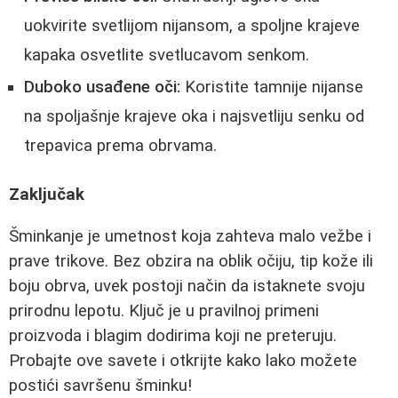
uokvirite svetlijom nijansom, a spoljne krajeve
kapaka osvetlite svetlucavom senkom.
Duboko usađene oči:
Koristite tamnije nijanse
na spoljašnje krajeve oka i najsvetliju senku od
trepavica prema obrvama.
Zaključak
Šminkanje je umetnost koja zahteva malo vežbe i
prave trikove. Bez obzira na oblik očiju, tip kože ili
boju obrva, uvek postoji način da istaknete svoju
prirodnu lepotu. Ključ je u pravilnoj primeni
proizvoda i blagim dodirima koji ne preteruju.
Probajte ove savete i otkrijte kako lako možete
postići savršenu šminku!