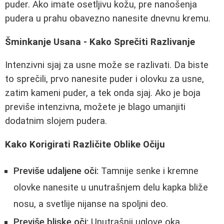
puder. Ako imate osetljivu kožu, pre nanošenja
pudera u prahu obavezno nanesite dnevnu kremu.
Šminkanje Usana - Kako Sprečiti Razlivanje
Intenzivni sjaj za usne može se razlivati. Da biste
to sprečili, prvo nanesite puder i olovku za usne,
zatim kameni puder, a tek onda sjaj. Ako je boja
previše intenzivna, možete je blago umanjiti
dodatnim slojem pudera.
Kako Korigirati Različite Oblike Očiju
Previše udaljene oči:
Tamnije senke i kremne
olovke nanesite u unutrašnjem delu kapka bliže
nosu, a svetlije nijanse na spoljni deo.
Previše bliske oči:
Unutrašnji uglove oka