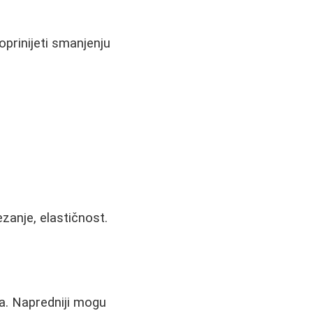
prinijeti smanjenju
ezanje, elastičnost.
"
a. Napredniji mogu