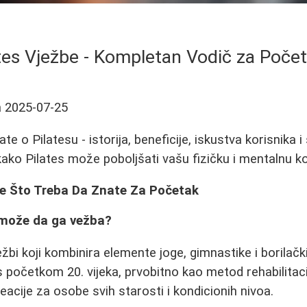
tes Vježbe - Kompletan Vodič za Poče
a
2025-07-25
te o Pilatesu - istorija, beneficije, iskustva korisnika i
kako Pilates može poboljšati vašu fizičku i mentalnu ko
Sve Što Treba Da Znate Za Početak
o može da ga vežba?
ežbi koji kombinira elemente joge, gimnastike i borilačk
s početkom 20. vijeka, prvobitno kao metod rehabilitac
eacije za osobe svih starosti i kondicionih nivoa.