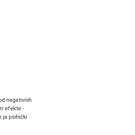
d negativnih
m efekte -
e ja psihički