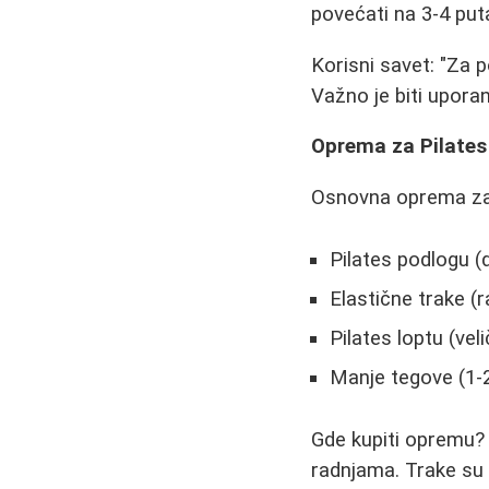
povećati na 3-4 put
Korisni savet: "Za 
Važno je biti uporan 
Oprema za Pilates
Osnovna oprema za 
Pilates podlogu (
Elastične trake (r
Pilates loptu (vel
Manje tegove (1-
Gde kupiti opremu? 
radnjama. Trake su 