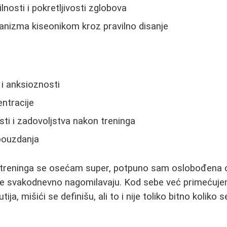
lnosti i pokretljivosti zglobova
anizma kiseonikom kroz pravilno disanje
i anksioznosti
ntracije
ti i zadovoljstva nakon treninga
ouzdanja
 treninga se osećam super, potpuno sam oslobođena o
 se svakodnevno nagomilavaju. Kod sebe već primećuje
ija, mišići se definišu, ali to i nije toliko bitno koliko s