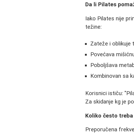
Da li Pilates poma
Iako Pilates nije p
težine:
Zateže i oblikuje t
Povećava mišićnu 
Poboljšava meta
Kombinovan sa kar
Korisnici ističu: "Pi
Za skidanje kg je po
Koliko često treba
Preporučena frekven