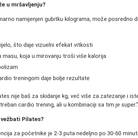
že u mršavljenju?
rimarno namijenjen gubitku kilograma, može posredno do
ijelo, što daje vizuelni efekat vitkosti
masu, koja u mirovanju troši više kalorija
bolizam
dio treningom daje bolje rezultate
lates nije baš za skidanje kg, već više za zatezanje i ist
treban cardio trening, ali u kombinaciji sa tim je super.
 vežbati Pilates?
cija za početnike je 2-3 puta nedeljno po 30-60 minut