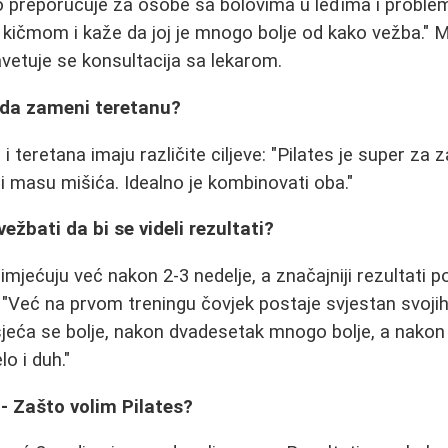
to preporučuje za osobe sa bolovima u leđima i probl
kičmom i kaže da joj je mnogo bolje od kako vežba." 
vetuje se konsultacija sa lekarom.
e da zameni teretanu?
i teretana imaju različite ciljeve: "Pilates je super za z
 i masu mišića. Idealno je kombinovati oba."
ežbati da bi se videli rezultati?
mjećuju već nakon 2-3 nedelje, a značajniji rezultati 
"Već na prvom treningu čovjek postaje svjestan svojih
jeća se bolje, nakon dvadesetak mnogo bolje, a nakon
lo i duh."
 - Zašto volim Pilates?