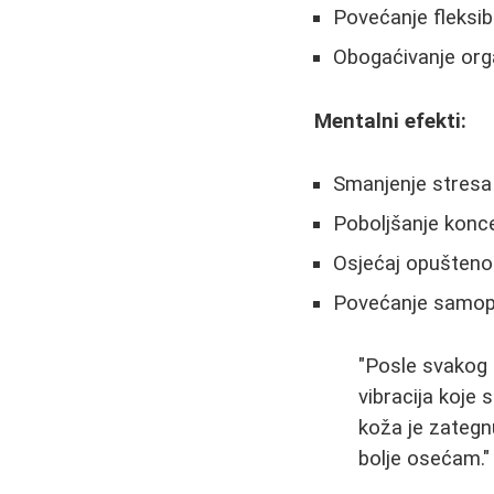
Povećanje fleksibi
Obogaćivanje org
Mentalni efekti:
Smanjenje stresa 
Poboljšanje konce
Osjećaj opuštenos
Povećanje samop
"Posle svakog
vibracija koje
koža je zategnut
bolje osećam."