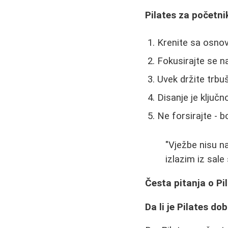
Pilates za početnik
Krenite sa osnov
Fokusirajte se na
Uvek držite trbu
Disanje je ključn
Ne forsirajte - b
"Vježbe nisu n
izlazim iz sale
Česta pitanja o Pi
Da li je Pilates d