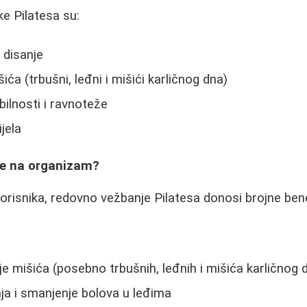
ke Pilatesa su:
 disanje
ića (trbušni, leđni i mišići karličnog dna)
bilnosti i ravnoteže
ijela
uje na organizam?
risnika, redovno vežbanje Pilatesa donosi brojne bene
je mišića (posebno trbušnih, leđnih i mišića karličnog 
ja i smanjenje bolova u leđima