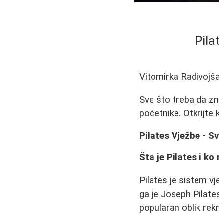
Pila
Vitomirka Radivojš
Sve što treba da zna
početnike. Otkrijte 
Pilates Vježbe - 
Šta je Pilates i k
Pilates je sistem vj
ga je Joseph Pilate
popularan oblik rekr