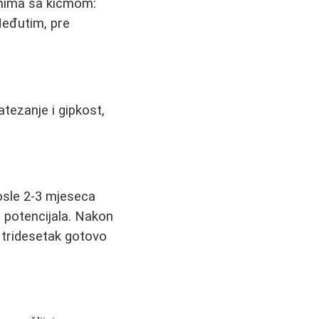
emima sa kičmom:
Međutim, pre
atezanje i gipkost,
posle 2-3 mjeseca
 potencijala. Nakon
 tridesetak gotovo