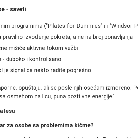
e - saveti
nim programima ("Pilates for Dummies" ili "Windsor Pi
 pravilno izvođenje pokreta, a ne na broj ponavljanja
šne mišiće aktivne tokom vežbi
o - duboko i kontrolisano
ol je signal da nešto radite pogrešno
aporne, opuštaju, ali se posle njih osećam izmoreno. P
 sa osmehom na licu, puna pozitivne energije."
latesu
obar za osobe sa problemima kičme?