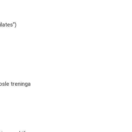
lates")
osle treninga