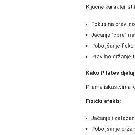
Ključne karakteristi
Fokus na pravilno
Jačanje "core" miš
Poboljšanje fleksi
Pravilno držanje t
Kako Pilates djel
Prema iskustvima ko
Fizički efekti:
Jačanje i zatezan
Poboljšanje držan