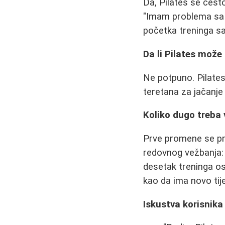
Da, Pilates se čes
"Imam problema sa 
početka treninga sa
Da li Pilates mož
Ne potpuno. Pilates 
teretana za jačanje
Koliko dugo treba v
Prve promene se pri
redovnog vežbanja: 
desetak treninga os
kao da ima novo tije
Iskustva korisnika