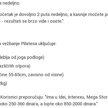
a nedeljno.
početak je dovoljno 2 puta nedeljno, a kasnije možete p
- rezultati se brzo vide i osete."
vežbanje Pilatesa uključuje:
deblja od joga podloge)
azličitih otpora)
ičine 55-65cm, zavisno od visine)
2kg)
Korisnici preporučuju: "Ima u Idei, Interexu, Mega Stor
oko 250-360 dinara, a lopte oko 850-2000 dinara."