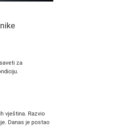
tnike
 saveti za
ndiciju.
ih vještina. Razvio
ije. Danas je postao