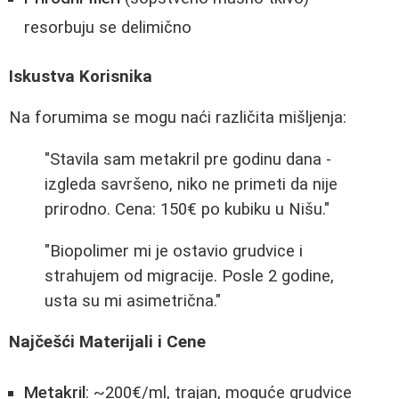
resorbuju se delimično
Iskustva Korisnika
Na forumima se mogu naći različita mišljenja:
"Stavila sam metakril pre godinu dana -
izgleda savršeno, niko ne primeti da nije
prirodno. Cena: 150€ po kubiku u Nišu."
"Biopolimer mi je ostavio grudvice i
strahujem od migracije. Posle 2 godine,
usta su mi asimetrična."
Najčešći Materijali i Cene
Metakril
: ~200€/ml, trajan, moguće grudvice