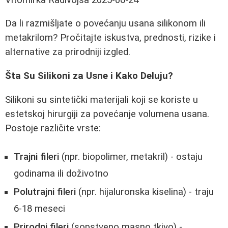
Da li razmišljate o povećanju usana silikonom ili
metakrilom? Pročitajte iskustva, prednosti, rizike i
alternative za prirodniji izgled.
Šta Su Silikoni za Usne i Kako Deluju?
Silikoni su sintetički materijali koji se koriste u
estetskoj hirurgiji za povećanje volumena usana.
Postoje različite vrste:
Trajni fileri
(npr. biopolimer, metakril) - ostaju
godinama ili doživotno
Polutrajni fileri
(npr. hijaluronska kiselina) - traju
6-18 meseci
Prirodni fileri
(sopstveno masno tkivo) -