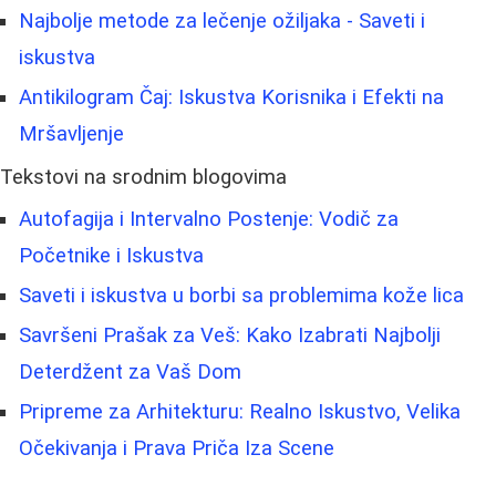
Najbolje metode za lečenje ožiljaka - Saveti i
iskustva
Antikilogram Čaj: Iskustva Korisnika i Efekti na
Mršavljenje
Tekstovi na srodnim blogovima
Autofagija i Intervalno Postenje: Vodič za
Početnike i Iskustva
Saveti i iskustva u borbi sa problemima kože lica
Savršeni Prašak za Veš: Kako Izabrati Najbolji
Deterdžent za Vaš Dom
Pripreme za Arhitekturu: Realno Iskustvo, Velika
Očekivanja i Prava Priča Iza Scene