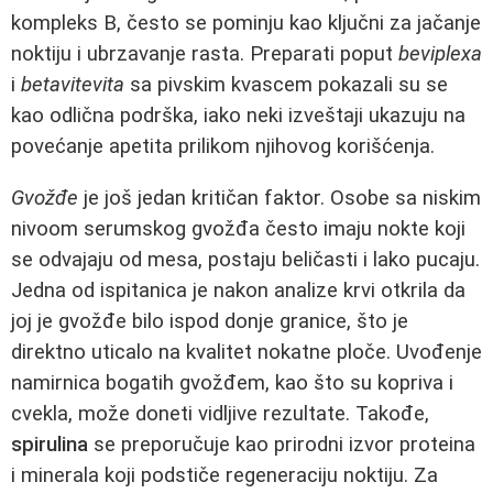
kompleks B, često se pominju kao ključni za jačanje
noktiju i ubrzavanje rasta. Preparati poput
beviplexa
i
betavitevita
sa pivskim kvascem pokazali su se
kao odlična podrška, iako neki izveštaji ukazuju na
povećanje apetita prilikom njihovog korišćenja.
Gvožđe
je još jedan kritičan faktor. Osobe sa niskim
nivoom serumskog gvožđa često imaju nokte koji
se odvajaju od mesa, postaju beličasti i lako pucaju.
Jedna od ispitanica je nakon analize krvi otkrila da
joj je gvožđe bilo ispod donje granice, što je
direktno uticalo na kvalitet nokatne ploče. Uvođenje
namirnica bogatih gvožđem, kao što su kopriva i
cvekla, može doneti vidljive rezultate. Takođe,
spirulina
se preporučuje kao prirodni izvor proteina
i minerala koji podstiče regeneraciju noktiju. Za