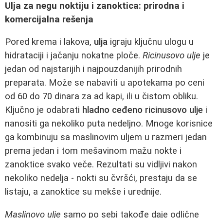
Ulja za negu noktiju i zanoktica: prirodna i
komercijalna rešenja
Pored krema i lakova,
ulja
igraju ključnu ulogu u
hidrataciji i jačanju nokatne ploče.
Ricinusovo ulje
je
jedan od najstarijih i najpouzdanijih prirodnih
preparata. Može se nabaviti u apotekama po ceni
od 60 do 70 dinara za ad kapi, ili u čistom obliku.
Ključno je odabrati
hladno ceđeno ricinusovo ulje
i
nanositi ga nekoliko puta nedeljno. Mnoge korisnice
ga kombinuju sa maslinovim uljem u razmeri jedan
prema jedan i tom mešavinom mažu nokte i
zanoktice svako veče. Rezultati su vidljivi nakon
nekoliko nedelja - nokti su čvršći, prestaju da se
listaju, a zanoktice su mekše i urednije.
Maslinovo ulje
samo po sebi takođe daje odlične