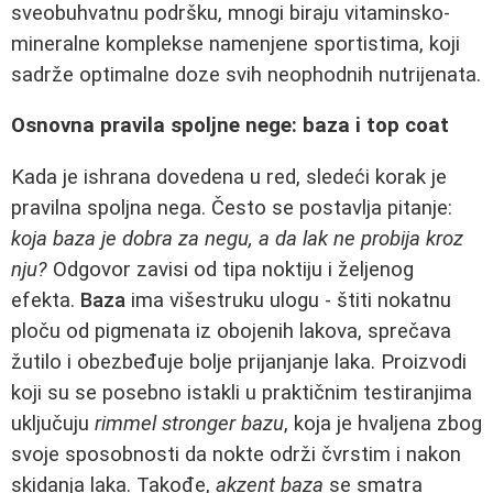
sveobuhvatnu podršku, mnogi biraju vitaminsko-
mineralne komplekse namenjene sportistima, koji
sadrže optimalne doze svih neophodnih nutrijenata.
Osnovna pravila spoljne nege: baza i top coat
Kada je ishrana dovedena u red, sledeći korak je
pravilna spoljna nega. Često se postavlja pitanje:
koja baza je dobra za negu, a da lak ne probija kroz
nju?
Odgovor zavisi od tipa noktiju i željenog
efekta.
Baza
ima višestruku ulogu - štiti nokatnu
ploču od pigmenata iz obojenih lakova, sprečava
žutilo i obezbeđuje bolje prijanjanje laka. Proizvodi
koji su se posebno istakli u praktičnim testiranjima
uključuju
rimmel stronger bazu
, koja je hvaljena zbog
svoje sposobnosti da nokte održi čvrstim i nakon
skidanja laka. Takođe,
akzent baza
se smatra