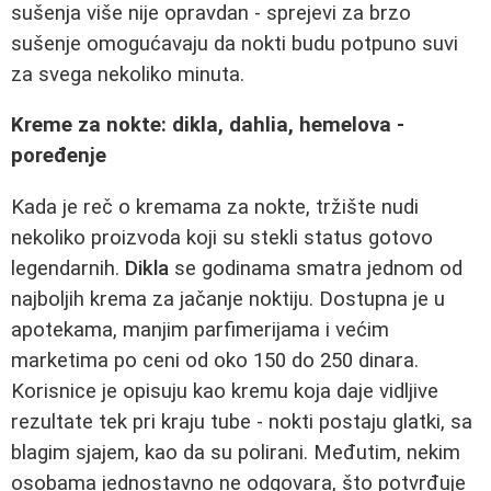
sušenja više nije opravdan - sprejevi za brzo
sušenje omogućavaju da nokti budu potpuno suvi
za svega nekoliko minuta.
Kreme za nokte: dikla, dahlia, hemelova -
poređenje
Kada je reč o kremama za nokte, tržište nudi
nekoliko proizvoda koji su stekli status gotovo
legendarnih.
Dikla
se godinama smatra jednom od
najboljih krema za jačanje noktiju. Dostupna je u
apotekama, manjim parfimerijama i većim
marketima po ceni od oko 150 do 250 dinara.
Korisnice je opisuju kao kremu koja daje vidljive
rezultate tek pri kraju tube - nokti postaju glatki, sa
blagim sjajem, kao da su polirani. Međutim, nekim
osobama jednostavno ne odgovara, što potvrđuje