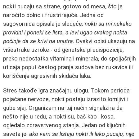
nokti pucaju sa strane, gotovo od mesa, što je
naročito bolno i frustrirajuće. Jedna od
sagovornica opisala je sledeće:
nokti su mi nekako
providni i poneki se lista, a levi ugao svakog nokta
počinje da se krivi na unutra
. Ovakvi opisi ukazuju na
višestruke uzroke - od genetske predispozicije,
preko nedostatka vitamina i minerala, do spoljašnjih
uticaja poput čestog pranja sudova bez rukavica ili
korišćenja agresivnih skidača laka.
Stres takođe igra značajnu ulogu. Tokom perioda
pojačane nervoze, nokti postaju izrazito lomljivi i
gube sjaj. Organizam na taj način signalizira da
nešto nije u redu, a nokti su, baš kao i kosa,
ogledalo zdravstvenog stanja. Jedan od ključnih
saveta je:
ako vam se listaju nokti ili lako pucaju, nije