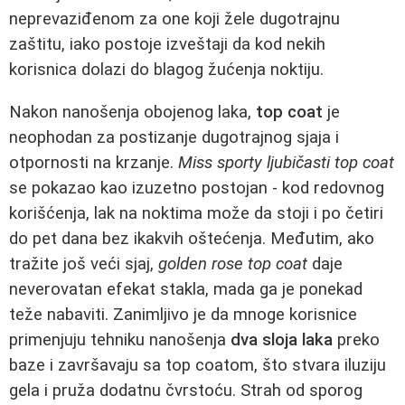
neprevaziđenom za one koji žele dugotrajnu
zaštitu, iako postoje izveštaji da kod nekih
korisnica dolazi do blagog žućenja noktiju.
Nakon nanošenja obojenog laka,
top coat
je
neophodan za postizanje dugotrajnog sjaja i
otpornosti na krzanje.
Miss sporty ljubičasti top coat
se pokazao kao izuzetno postojan - kod redovnog
korišćenja, lak na noktima može da stoji i po četiri
do pet dana bez ikakvih oštećenja. Međutim, ako
tražite još veći sjaj,
golden rose top coat
daje
neverovatan efekat stakla, mada ga je ponekad
teže nabaviti. Zanimljivo je da mnoge korisnice
primenjuju tehniku nanošenja
dva sloja laka
preko
baze i završavaju sa top coatom, što stvara iluziju
gela i pruža dodatnu čvrstoću. Strah od sporog