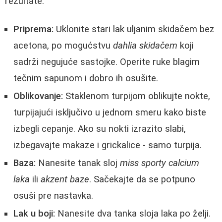
rezultate:
Priprema:
Uklonite stari lak uljanim skidačem bez
acetona, po mogućstvu
dahlia skidačem
koji
sadrži negujuće sastojke. Operite ruke blagim
tečnim sapunom i dobro ih osušite.
Oblikovanje:
Staklenom turpijom oblikujte nokte,
turpijajući isključivo u jednom smeru kako biste
izbegli cepanje. Ako su nokti izrazito slabi,
izbegavajte makaze i grickalice - samo turpija.
Baza:
Nanesite tanak sloj
miss sporty calcium
laka
ili
akzent baze
. Sačekajte da se potpuno
osuši pre nastavka.
Lak u boji:
Nanesite dva tanka sloja laka po želji.