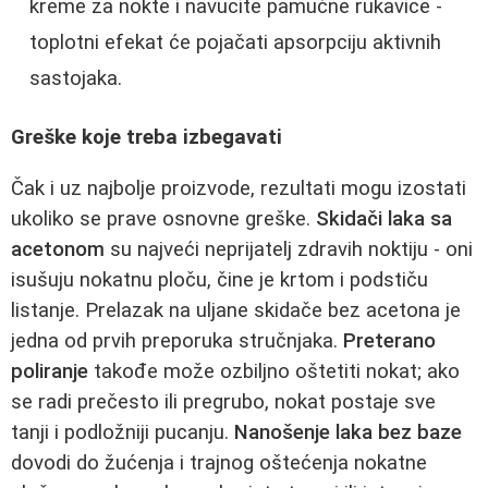
kreme za nokte i navucite pamučne rukavice -
toplotni efekat će pojačati apsorpciju aktivnih
sastojaka.
Greške koje treba izbegavati
Čak i uz najbolje proizvode, rezultati mogu izostati
ukoliko se prave osnovne greške.
Skidači laka sa
acetonom
su najveći neprijatelj zdravih noktiju - oni
isušuju nokatnu ploču, čine je krtom i podstiču
listanje. Prelazak na uljane skidače bez acetona je
jedna od prvih preporuka stručnjaka.
Preterano
poliranje
takođe može ozbiljno oštetiti nokat; ako
se radi prečesto ili pregrubo, nokat postaje sve
tanji i podložniji pucanju.
Nanošenje laka bez baze
dovodi do žućenja i trajnog oštećenja nokatne