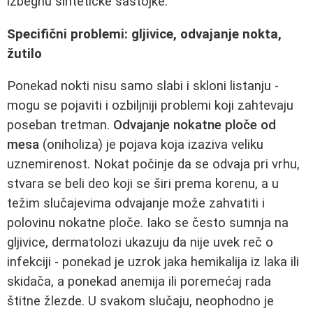
izbegnu sintetičke sastojke.
Specifični problemi: gljivice, odvajanje nokta,
žutilo
Ponekad nokti nisu samo slabi i skloni listanju -
mogu se pojaviti i ozbiljniji problemi koji zahtevaju
poseban tretman.
Odvajanje nokatne ploče od
mesa
(oniholiza) je pojava koja izaziva veliku
uznemirenost. Nokat počinje da se odvaja pri vrhu,
stvara se beli deo koji se širi prema korenu, a u
težim slučajevima odvajanje može zahvatiti i
polovinu nokatne ploče. Iako se često sumnja na
gljivice, dermatolozi ukazuju da nije uvek reč o
infekciji - ponekad je uzrok jaka hemikalija iz laka ili
skidača, a ponekad anemija ili poremećaj rada
štitne žlezde. U svakom slučaju, neophodno je