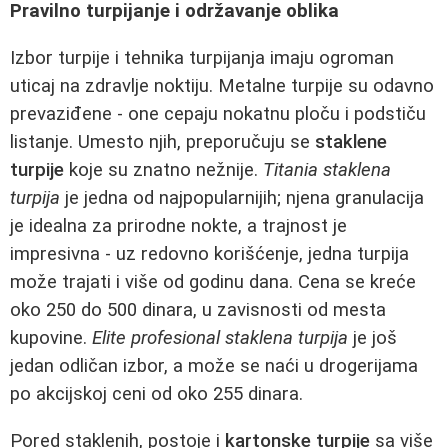
Pravilno turpijanje i održavanje oblika
Izbor turpije i tehnika turpijanja imaju ogroman
uticaj na zdravlje noktiju. Metalne turpije su odavno
prevaziđene - one cepaju nokatnu ploču i podstiču
listanje. Umesto njih, preporučuju se
staklene
turpije
koje su znatno nežnije.
Titania staklena
turpija
je jedna od najpopularnijih; njena granulacija
je idealna za prirodne nokte, a trajnost je
impresivna - uz redovno korišćenje, jedna turpija
može trajati i više od godinu dana. Cena se kreće
oko 250 do 500 dinara, u zavisnosti od mesta
kupovine.
Elite profesional staklena turpija
je još
jedan odličan izbor, a može se naći u drogerijama
po akcijskoj ceni od oko 255 dinara.
Pored staklenih, postoje i
kartonske turpije
sa više