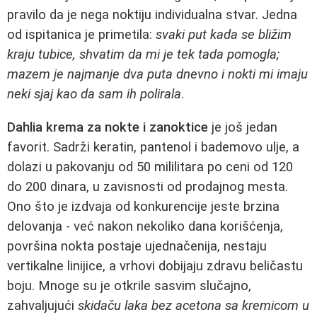
pravilo da je nega noktiju individualna stvar. Jedna
od ispitanica je primetila:
svaki put kada se bližim
kraju tubice, shvatim da mi je tek tada pomogla;
mazem je najmanje dva puta dnevno i nokti mi imaju
neki sjaj kao da sam ih polirala
.
Dahlia krema za nokte i zanoktice
je još jedan
favorit. Sadrži keratin, pantenol i bademovo ulje, a
dolazi u pakovanju od 50 mililitara po ceni od 120
do 200 dinara, u zavisnosti od prodajnog mesta.
Ono što je izdvaja od konkurencije jeste brzina
delovanja - već nakon nekoliko dana korišćenja,
površina nokta postaje ujednačenija, nestaju
vertikalne linijice, a vrhovi dobijaju zdravu beličastu
boju. Mnoge su je otkrile sasvim slučajno,
zahvaljujući
skidaču laka bez acetona sa kremicom u