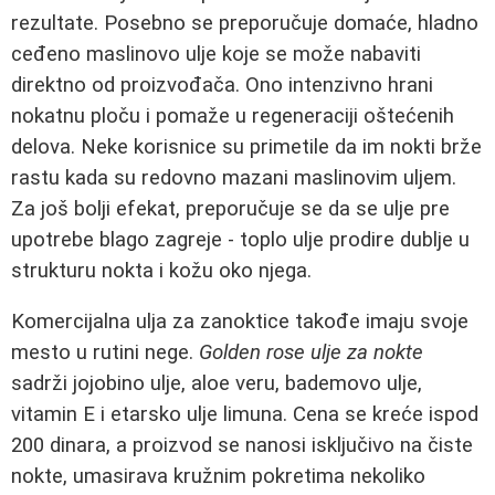
rezultate. Posebno se preporučuje domaće, hladno
ceđeno maslinovo ulje koje se može nabaviti
direktno od proizvođača. Ono intenzivno hrani
nokatnu ploču i pomaže u regeneraciji oštećenih
delova. Neke korisnice su primetile da im nokti brže
rastu kada su redovno mazani maslinovim uljem.
Za još bolji efekat, preporučuje se da se ulje pre
upotrebe blago zagreje - toplo ulje prodire dublje u
strukturu nokta i kožu oko njega.
Komercijalna ulja za zanoktice takođe imaju svoje
mesto u rutini nege.
Golden rose ulje za nokte
sadrži jojobino ulje, aloe veru, bademovo ulje,
vitamin E i etarsko ulje limuna. Cena se kreće ispod
200 dinara, a proizvod se nanosi isključivo na čiste
nokte, umasirava kružnim pokretima nekoliko