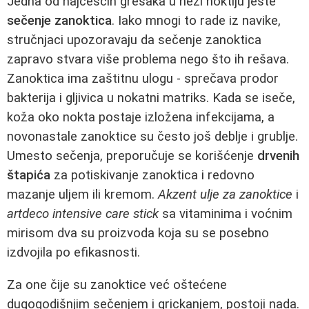
Jedna od najčešćih grešaka u nezi noktiju jeste
sečenje zanoktica
. Iako mnogi to rade iz navike,
stručnjaci upozoravaju da sečenje zanoktica
zapravo stvara više problema nego što ih rešava.
Zanoktica ima zaštitnu ulogu - sprečava prodor
bakterija i gljivica u nokatni matriks. Kada se iseče,
koža oko nokta postaje izložena infekcijama, a
novonastale zanoktice su često još deblje i grublje.
Umesto sečenja, preporučuje se korišćenje
drvenih
štapića
za potiskivanje zanoktica i redovno
mazanje uljem ili kremom.
Akzent ulje za zanoktice
i
artdeco intensive care stick
sa vitaminima i voćnim
mirisom dva su proizvoda koja su se posebno
izdvojila po efikasnosti.
Za one čije su zanoktice već oštećene
dugogodišnjim sečenjem i grickanjem, postoji nada.