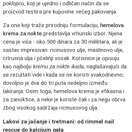
poklopcu
, koji je ujedno i odličan način da se
proizvod testira pre kupovine većeg pakovanja.
Za one koji traže prirodniju formulaciju,
hemelova
krema za nokte
predstavlja vrhunski izbor. Njena
cena je viša - oko 500 dinara za 30 mililitara, ali je
sastav impresivan: ricinusovo ulje, maslinovo ulje,
citrusna ulja i pčelinji vosak. Korisnice je opisuju
kao
najbolju kremu za nokte ikada
, naglašavajući da
se rezultati vide i kada se ne koristi svakodnevno;
dovoljno je dva do tri puta nedeljno između
lakiranja. Osim toga, hemelova krema je efikasna i
za zanoktice, a neke je koriste čak i za negu obrva
zbog visokog sadržaja ricinusovog ulja.
Lakovi za jačanje i tretmani: od rimmel nail
rescue do kalcijum gela