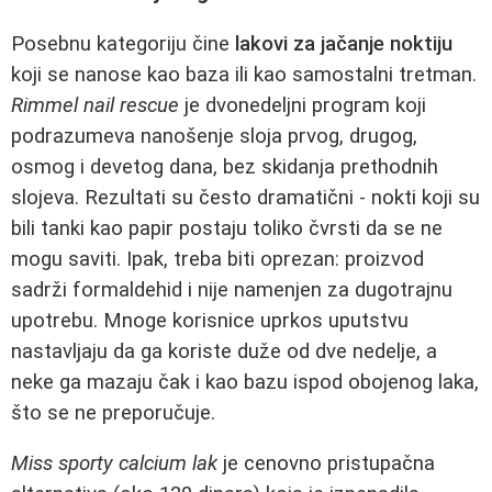
Posebnu kategoriju čine
lakovi za jačanje noktiju
koji se nanose kao baza ili kao samostalni tretman.
Rimmel nail rescue
je dvonedeljni program koji
podrazumeva nanošenje sloja prvog, drugog,
osmog i devetog dana, bez skidanja prethodnih
slojeva. Rezultati su često dramatični - nokti koji su
bili tanki kao papir postaju toliko čvrsti da se ne
mogu saviti. Ipak, treba biti oprezan: proizvod
sadrži formaldehid i nije namenjen za dugotrajnu
upotrebu. Mnoge korisnice uprkos uputstvu
nastavljaju da ga koriste duže od dve nedelje, a
neke ga mazaju čak i kao bazu ispod obojenog laka,
što se ne preporučuje.
Miss sporty calcium lak
je cenovno pristupačna