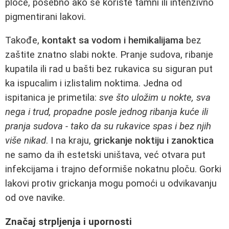
ploče, posebno ako se koriste tamni ili intenzivno
pigmentirani lakovi.
Takođe,
kontakt sa vodom i hemikalijama
bez
zaštite znatno slabi nokte. Pranje sudova, ribanje
kupatila ili rad u bašti bez rukavica su siguran put
ka ispucalim i izlistalim noktima. Jedna od
ispitanica je primetila:
sve što uložim u nokte, sva
nega i trud, propadne posle jednog ribanja kuće ili
pranja sudova - tako da su rukavice spas i bez njih
više nikad
. I na kraju,
grickanje noktiju i zanoktica
ne samo da ih estetski uništava, već otvara put
infekcijama i trajno deformiše nokatnu ploču. Gorki
lakovi protiv grickanja mogu pomoći u odvikavanju
od ove navike.
Značaj strpljenja i upornosti