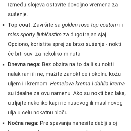
Između slojeva ostavite dovoljno vremena za
sušenje.
Top coat:
Završite sa
golden rose top coatom
ili
miss sporty ljubičastim
za dugotrajan sjaj.
Opciono, koristite sprej za brzo sušenje - nokti
će biti suvi za nekoliko minuta.
Dnevna nega:
Bez obzira na to da li su nokti
nalakirani ili ne, mažite zanoktice i okolnu kožu
uljem ili kremom.
Hemelova krema
i
dahlia krema
su idealne za ovu namenu. Ako su nokti bez laka,
utrljajte nekoliko kapi ricinusovog ili maslinovog
ulja u celu nokatnu ploču.
Noćna nega:
Pre spavanja nanesite deblji sloj