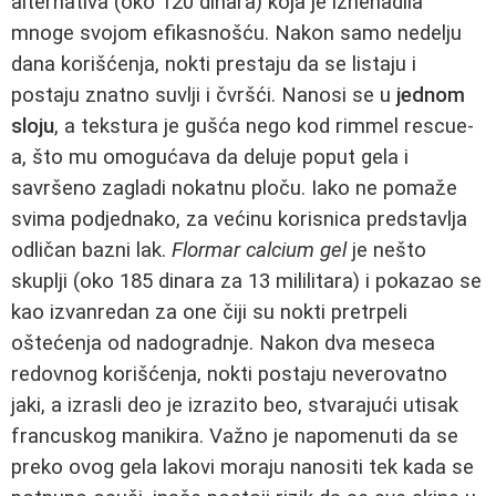
alternativa (oko 120 dinara) koja je iznenadila
mnoge svojom efikasnošću. Nakon samo nedelju
dana korišćenja, nokti prestaju da se listaju i
postaju znatno suvlji i čvršći. Nanosi se u
jednom
sloju
, a tekstura je gušća nego kod rimmel rescue-
a, što mu omogućava da deluje poput gela i
savršeno zagladi nokatnu ploču. Iako ne pomaže
svima podjednako, za većinu korisnica predstavlja
odličan bazni lak.
Flormar calcium gel
je nešto
skuplji (oko 185 dinara za 13 mililitara) i pokazao se
kao izvanredan za one čiji su nokti pretrpeli
oštećenja od nadogradnje. Nakon dva meseca
redovnog korišćenja, nokti postaju neverovatno
jaki, a izrasli deo je izrazito beo, stvarajući utisak
francuskog manikira. Važno je napomenuti da se
preko ovog gela lakovi moraju nanositi tek kada se