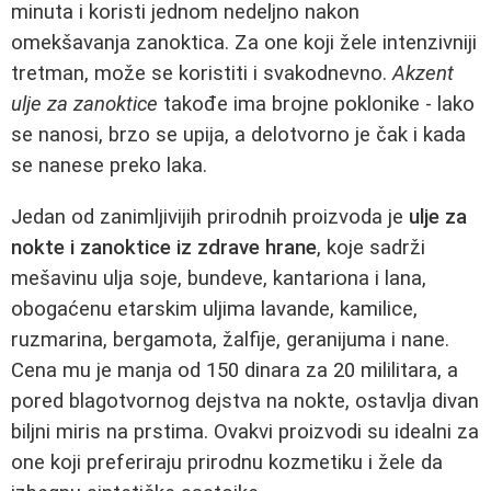
minuta i koristi jednom nedeljno nakon
omekšavanja zanoktica. Za one koji žele intenzivniji
tretman, može se koristiti i svakodnevno.
Akzent
ulje za zanoktice
takođe ima brojne poklonike - lako
se nanosi, brzo se upija, a delotvorno je čak i kada
se nanese preko laka.
Jedan od zanimljivijih prirodnih proizvoda je
ulje za
nokte i zanoktice iz zdrave hrane
, koje sadrži
mešavinu ulja soje, bundeve, kantariona i lana,
obogaćenu etarskim uljima lavande, kamilice,
ruzmarina, bergamota, žalfije, geranijuma i nane.
Cena mu je manja od 150 dinara za 20 mililitara, a
pored blagotvornog dejstva na nokte, ostavlja divan
biljni miris na prstima. Ovakvi proizvodi su idealni za
one koji preferiraju prirodnu kozmetiku i žele da