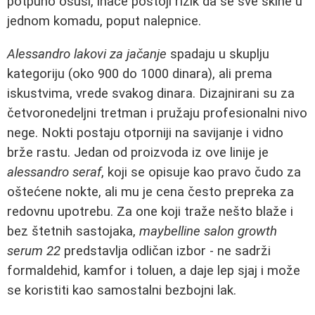
potpuno osuši, inače postoji rizik da se sve skine u
jednom komadu, poput nalepnice.
Alessandro lakovi za jačanje
spadaju u skuplju
kategoriju (oko 900 do 1000 dinara), ali prema
iskustvima, vrede svakog dinara. Dizajnirani su za
četvoronedeljni tretman i pružaju profesionalni nivo
nege. Nokti postaju otporniji na savijanje i vidno
brže rastu. Jedan od proizvoda iz ove linije je
alessandro seraf
, koji se opisuje kao pravo čudo za
oštećene nokte, ali mu je cena često prepreka za
redovnu upotrebu. Za one koji traže nešto blaže i
bez štetnih sastojaka,
maybelline salon growth
serum 22
predstavlja odličan izbor - ne sadrži
formaldehid, kamfor i toluen, a daje lep sjaj i može
se koristiti kao samostalni bezbojni lak.