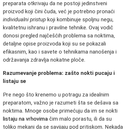
preparata otkrivaju da ne postoji jedinstveni
proizvod koji čini čuda, već je potrebno pronaći
individualni pristup
koji kombinuje spoljnu negu,
kvalitetnu ishranu i pravilne tehnike. Ovaj vodič
donosi pregled najčešćih problema sa noktima,
detaljne opise proizvoda koji su se pokazali
efikasnim, kao i savete o tehnikama nanošenja i
održavanja zdravlja nokatne ploče.
Razumevanje problema: zašto nokti pucaju i
listaju se
Pre nego što krenemo u potragu za idealnim
preparatom, važno je razumeti šta se dešava sa
noktima. Mnoge osobe primećuju da im se nokti
listaju na vrhovima
čim malo porastu, ili da su
toliko mekani da se savijaju pod pritiskom. Nekada