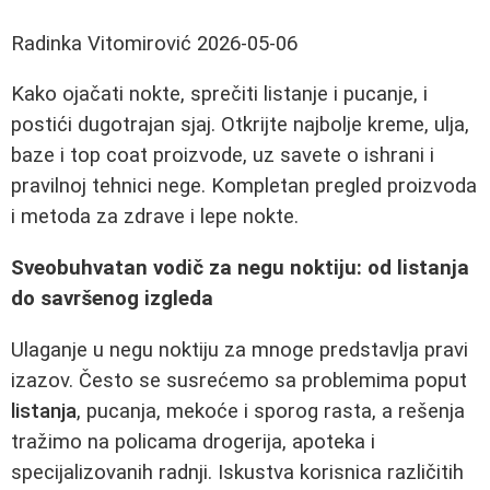
Radinka Vitomirović
2026-05-06
Kako ojačati nokte, sprečiti listanje i pucanje, i
postići dugotrajan sjaj. Otkrijte najbolje kreme, ulja,
baze i top coat proizvode, uz savete o ishrani i
pravilnoj tehnici nege. Kompletan pregled proizvoda
i metoda za zdrave i lepe nokte.
Sveobuhvatan vodič za negu noktiju: od listanja
do savršenog izgleda
Ulaganje u negu noktiju za mnoge predstavlja pravi
izazov. Često se susrećemo sa problemima poput
listanja
, pucanja, mekoće i sporog rasta, a rešenja
tražimo na policama drogerija, apoteka i
specijalizovanih radnji. Iskustva korisnica različitih