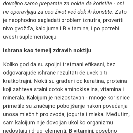
dovoljno samo preparate za nokte da koristite - oni
ne oporavljaju za ceo život već dok ih koristite
. Zato
je neophodno sagledati problem iznutra, proveriti
nivo gvožđa, kalcijuma i B vitamina, i po potrebi
uvesti suplementaciju.
Ishrana kao temelj zdravih noktiju
Koliko god da su spoljni tretmani efikasni, bez
odgovarajuće ishrane rezultati će uvek biti
kratkotrajni. Nokti su građeni od keratina, proteina
koji zahteva stalni dotok aminokiselina, vitamina i
minerala.
Kalcijum
je neizostavan - mnoge korisnice
primetile su značajno poboljšanje nakon povećanja
unosa mlečnih proizvoda, jogurta i mleka. Međutim,
sam kalcijum nije dovoljan ukoliko organizmu
nedostaju i drugi elementi.
B vitamini
, posebno