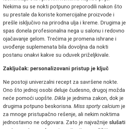
Nekima su se nokti potpuno preporodili nakon što
su prestale da koriste komercijalne proizvode i
prešle isključivo na prirodna ulja i kreme. Drugima je
spas donela profesionalna nega u salonu i redovno
ojačavanje gelom. Trećima je promena ishrane i
uvođenje suplemenata bila dovoljna da nokti
postanu onakvi kakve su oduvek priželjkivale.
Zaključak: personalizovani pristup je ključ
Ne postoji univerzalni recept za savršene nokte.
Ono što jednoj osobi deluje čudesno, drugoj možda
neće pomoći uopšte.
Dikla
je jednima zakon, dok je
drugima potpuno beskorisna.
Miss sporty calcium
je
za mnoge pristupačno rešenje, ali nekim noktima
jednostavno ne odgovara. Zato je najvažnije
slušati