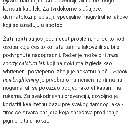
gljivica
namenjeni su prevenciji, ali se ne mogu
koristiti kao lek. Za tvrdokorne slučajeve,
dermatolozi prepisuju specijalne magistralne lakove
koji se izrađuju u apoteci.
Žuti nokti
su još jedan čest problem, naročito kod
osoba koje često koriste tamne lakove ili su bile
podvrgnute nadogradnji. Rešenje može biti
miss
sporty calcium lak
koji na noktima izgleda kao
whitener i postepeno izbeljuje nokatnu ploču.
Scholl
nail brightening
je prvobitno namenjen noktima na
nogama, ali se pokazao podjednako efikasan i na
rukama. Za svakodnevnu prevenciju, dovoljno je
koristiti
kvalitetnu bazu
pre svakog tamnog laka -
time se stvara barijera koja sprečava prodiranje
pigmenata u nokat.