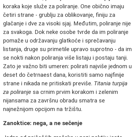
koraka koje služe za poliranje. One obično imaju
četiri strane - grublju za oblikovanje, finiju za
glačanje i dve za visoki sjaj. Međutim, poliranje nije
za svakoga. Dok neke osobe tvrde da im poliranje
pomaže u održavanju glatkoće i sprečavanju
listanja, druge su primetile upravo suprotno - da im
se nokti nakon poliranja više listaju i postaju tanji.
Zato je važno biti umeren: polirati najviše jednom u
deset do četrnaest dana, koristiti samo najfinije
strane i nikada ne pritiskati previše.
Titania turpija
za poliranje
sa crnim prvim korakom i zelenim
nijansama za završnu obradu smatra se
najnežnijom opcijom na tržištu.
Zanoktice: nega, a ne sečenje