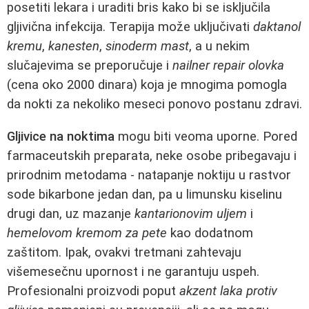
posetiti lekara i uraditi bris kako bi se isključila
gljivična infekcija. Terapija može uključivati
daktanol
kremu
,
kanesten
,
sinoderm mast
, a u nekim
slučajevima se preporučuje i
nailner repair olovka
(cena oko 2000 dinara) koja je mnogima pomogla
da nokti za nekoliko meseci ponovo postanu zdravi.
Gljivice na noktima
mogu biti veoma uporne. Pored
farmaceutskih preparata, neke osobe pribegavaju i
prirodnim metodama - natapanje noktiju u rastvor
sode bikarbone jedan dan, pa u limunsku kiselinu
drugi dan, uz mazanje
kantarionovim uljem
i
hemelovom kremom za pete
kao dodatnom
zaštitom. Ipak, ovakvi tretmani zahtevaju
višemesečnu upornost i ne garantuju uspeh.
Profesionalni proizvodi poput
akzent laka protiv