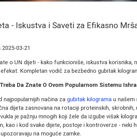
eta - Iskustva i Saveti za Efikasno Mrša
a
2025-03-21
te o UN dijeti - kako funkcioniše, iskustva korisnika, n
o efekat. Kompletan vodič za bezbedno gubitak kilogra
o Treba Da Znate O Ovom Popularnom Sistemu Ishr
d najpopularnijih načina za
gubitak kilograma
u našem r
na dijeta zasnovana na rotaciji proteinskih, skrobnih, 
ivukla je pažnju mnogih koji žele da izgube višak kilog
 kao i kod svake dijete, postoje i kontroverze - neki h
gi upozoravaju na moguće zamke.