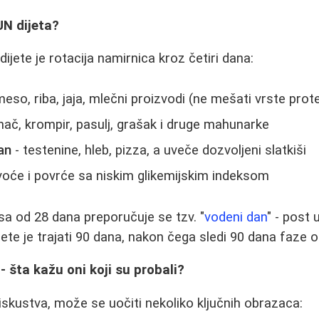
UN dijeta?
ijete je rotacija namirnica kroz četiri dana:
meso, riba, jaja, mlečni proizvodi (ne mešati vrste prot
inač, krompir, pasulj, grašak i druge mahunarke
an
- testenine, hleb, pizza, a uveče dozvoljeni slatkiši
voće i povrće sa niskim glikemijskim indeksom
a od 28 dana preporučuje se tzv. "
vodeni dan
" - post
dijete je trajati 90 dana, nakon čega sledi 90 dana faze 
- šta kažu oni koji su probali?
 iskustva, može se uočiti nekoliko ključnih obrazaca: