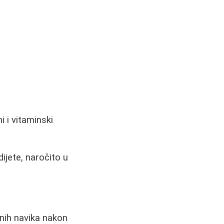
i i vitaminski
ijete, naročito u
tnih navika nakon