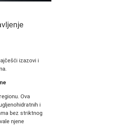
vljenje
ajčešći izazovi i
ma.
ane
egionu. Ova
ugljenohidratnih i
rama bez striktnog
vale njene