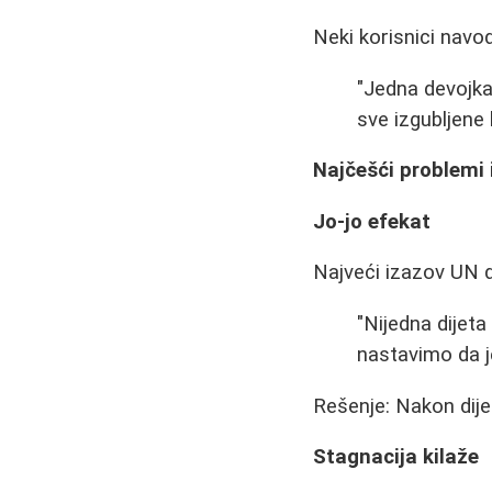
Neki korisnici navo
"Jedna devojka
sve izgubljene 
Najčešći problemi i
Jo-jo efekat
Najveći izazov UN di
"Nijedna dijet
nastavimo da j
Rešenje: Nakon dije
Stagnacija kilaže