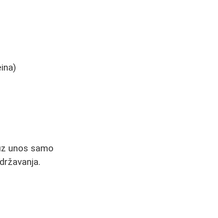
eina)
 uz unos samo
održavanja.