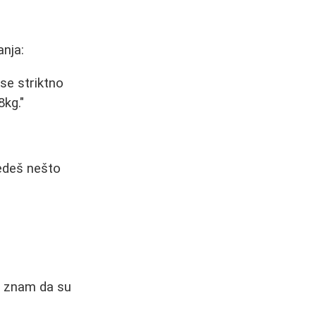
anja:
se striktno
8kg."
jedeš nešto
je znam da su