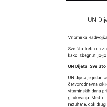
UN Dij
Vitomirka Radivojš
Sve što treba da zna
kako izbegnuti jo-j
UN Dijeta: Sve Št
UN dijeta je jedan o
četvorodnevna ciklič
vitaminskih dana pr
gladovanja. Međutim,
rezultate, dok dru