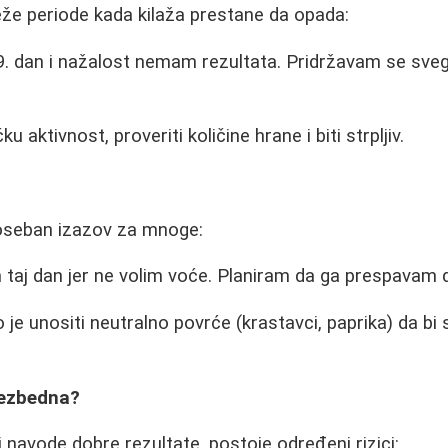
eže periode kada kilaža prestane da opada:
9. dan i nažalost nemam rezultata. Pridržavam se svega
ku aktivnost, proveriti količine hrane i biti strpljiv.
poseban izazov za mnoge:
 taj dan jer ne volim voće. Planiram da ga prespavam 
je unositi neutralno povrće (krastavci, paprika) da bi 
 bezbedna?
i navode dobre rezultate, postoje određeni rizici: