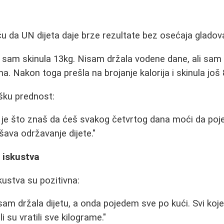
iču da UN dijeta daje brze rezultate bez osećaja gladov
 sam skinula 13kg. Nisam držala vodene dane, ali sam 
na. Nakon toga prešla na brojanje kalorija i skinula još 
ošku prednost:
r je što znaš da ćeš svakog četvrtog dana moći da po
šava održavanje dijete."
a iskustva
ustva su pozitivna:
sam držala dijetu, a onda pojedem sve po kući. Svi ko
 su vratili sve kilograme."