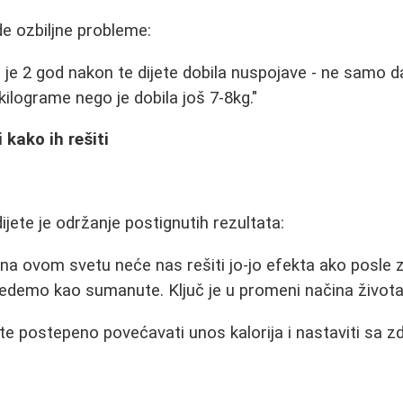
de ozbiljne probleme:
 je 2 god nakon te dijete dobila nuspojave - ne samo da
kilograme nego je dobila još 7-8kg."
 kako ih rešiti
jete je održanje postignutih rezultata:
a na ovom svetu neće nas rešiti jo-jo efekta ako posle 
edemo kao sumanute. Ključ je u promeni načina života
te postepeno povećavati unos kalorija i nastaviti sa 