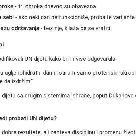
broke
- tri obroka dnevno su obavezna
a sebi
- ako neki dan ne funkcioniše, probajte varijante
fazu održavanja
- bez nje, kilaža će se vratiti
pi
difikovali UN dijetu kako bi im više odgovarala:
a ugljenohidratni dan i rotiram samo proteinski, skrobn
e da izdržim."
dijetu sa drugim sistemima ishrane, poput Dukanove d
redi probati UN dijetu?
 dobre rezultate, ali zahteva disciplinu i promenu živo