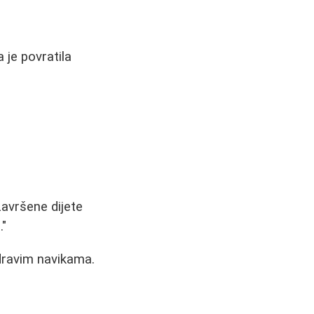
 je povratila
završene dijete
."
zdravim navikama.