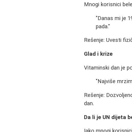
Mnogi korisnici bel
"Danas mi je 1
pada."
Rešenje: Uvesti fizič
Glad i krize
Vitaminski dan je 
"Najviše mrzim
Rešenje: Dozvoljeno 
dan.
Da li je UN dijeta
Iako mnogi korisnic