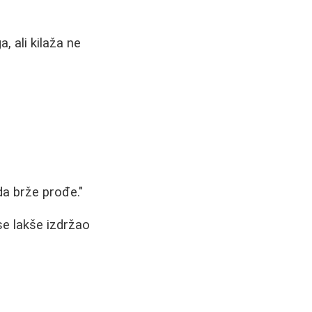
, ali kilaža ne
da brže prođe."
se lakše izdržao