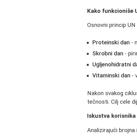
Kako funkcioniše 
Osnovni princip UN d
Proteinski dan
- 
Skrobni dan
- pir
Ugljenohidratni d
Vitaminski dan
- 
Nakon svakog ciklus
tečnosti. Cilj cele 
Iskustva korisnika 
Analizirajući brojna