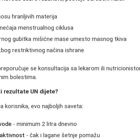
su hranljivih materija
ećaja menstrualnog ciklusa
rnog gubitka mišićne mase umesto masnog tkiva
zbog restriktivnog načina ishrane
preporučuje se konsultacija sa lekarom ili nutricionist
nim bolestima.
 rezultate UN dijete?
 korisnika, evo najboljih saveta:
 vode
- minimum 2 litra dnevno
 aktivnost
- čak i lagane šetnje pomažu