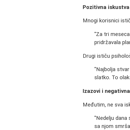
Pozitivna iskustva
Mnogi korisnici ist
"Za tri meseca
pridržavala pla
Drugi ističu psihol
"Najbolja stva
slatko. To olak
Izazovi i negativn
Međutim, ne sva isk
"Nedelju dana 
sa njom smršali