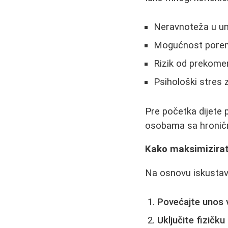
Neravnoteža u uno
Mogućnost porem
Rizik od prekome
Psihološki stres 
Pre početka dijete 
osobama sa hronič
Kako maksimizirati
Na osnovu iskustava
Povećajte unos
Uključite fizičku