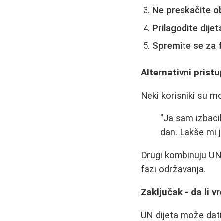
Ne preskačite o
Prilagodite dijet
Spremite se za 
Alternativni pristu
Neki korisniki su mo
"Ja sam izbacil
dan. Lakše mi j
Drugi kombinuju UN 
fazi održavanja.
Zaključak - da li v
UN dijeta može dati